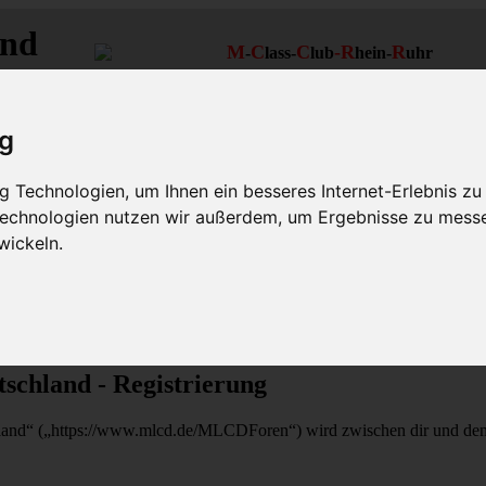
and
M
C
C
-R
R
-
lass-
lub
hein-
uhr
MLCD
Regionalbereich Rhein/Ruhr
ig
 Technologien, um Ihnen ein besseres Internet-Erlebnis zu
 Technologien nutzen wir außerdem, um Ergebnisse zu mess
wickeln.
chland - Registrierung
d“ („https://www.mlcd.de/MLCDForen“) wird zwischen dir und dem Be