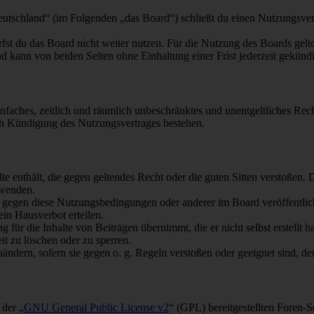
chland“ (im Folgenden „das Board“) schließt du einen Nutzungsvertr
fst du das Board nicht weiter nutzen. Für die Nutzung des Boards gelten
 kann von beiden Seiten ohne Einhaltung einer Frist jederzeit gekünd
 einfaches, zeitlich und räumlich unbeschränktes und unentgeltliches R
ch Kündigung des Nutzungsvertrages bestehen.
alte enthält, die gegen geltendes Recht oder die guten Sitten verstoßen. 
rwenden.
n gegen diese Nutzungsbedingungen oder anderer im Board veröffentli
in Hausverbot erteilen.
für die Inhalte von Beiträgen übernimmt, die er nicht selbst erstellt 
it zu löschen oder zu sperren.
uändern, sofern sie gegen o. g. Regeln verstoßen oder geeignet sind, 
 der „
GNU General Public License v2
“ (GPL) bereitgestellten Foren