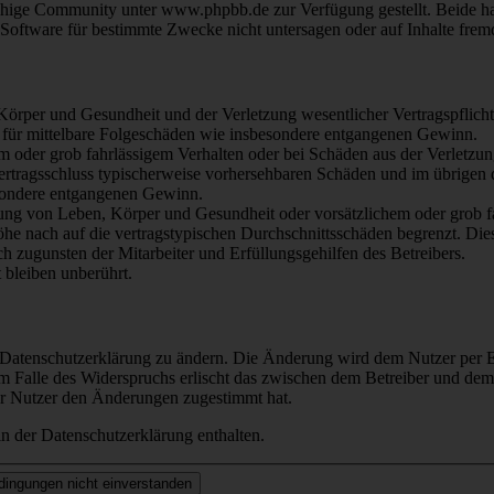
hige Community unter www.phpbb.de zur Verfügung gestellt. Beide hab
oftware für bestimmte Zwecke nicht untersagen oder auf Inhalte frem
rper und Gesundheit und der Verletzung wesentlicher Vertragspflichten
ch für mittelbare Folgeschäden wie insbesondere entgangenen Gewinn.
em oder grob fahrlässigem Verhalten oder bei Schäden aus der Verletz
i Vertragsschluss typischerweise vorhersehbaren Schäden und im übrigen
besondere entgangenen Gewinn.
ng von Leben, Körper und Gesundheit oder vorsätzlichem oder grob fah
e nach auf die vertragstypischen Durchschnittsschäden begrenzt. Dies
h zugunsten der Mitarbeiter und Erfüllungsgehilfen des Betreibers.
bleiben unberührt.
e Datenschutzerklärung zu ändern. Die Änderung wird dem Nutzer per E-
m Falle des Widerspruchs erlischt das zwischen dem Betreiber und dem 
er Nutzer den Änderungen zugestimmt hat.
n der Datenschutzerklärung enthalten.