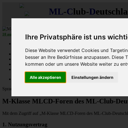
ML
-
C
lub-
D
eutschl
Der
Mercedes M-Klasse Club!
10 aus 27
MLCD
-M-Klassen in
Grün
...mehr...
Ihre Privatsphäre ist uns wicht
Schnellzugriff
Diese Website verwendet Cookies und Targeting
Ungelesene
besser an Ihre Bedürfnisse anzupassen. Diese
MLCD-Ausstellung
kommen oder um unsere Website weiter zu ent
Forennutzer
FAQ
Alle akzeptieren
Einstellungen ändern
MLCD-Seiten
MLCD-Foren-Übersicht
Sprache:
M-Klasse MLCD-Foren des ML-Club-Deuts
Mit dem Zugriff auf „M-Klasse MLCD-Foren des ML-Club-Deutschlan
1. Nutzungsvertrag