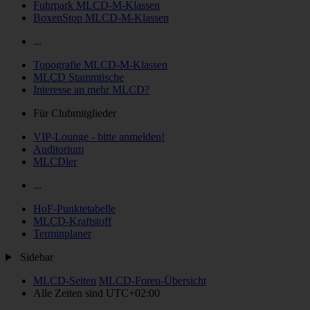
Fuhrpark MLCD-M-Klassen
BoxenStop MLCD-M-Klassen
...
Topografie MLCD-M-Klassen
MLCD Stammtische
Interesse an mehr MLCD?
Für Clubmitglieder
VIP-Lounge - bitte anmelden!
Auditorium
MLCDler
...
HoF-Punktetabelle
MLCD-Kraftstoff
Terminplaner
Sidebar
MLCD-Seiten
MLCD-Foren-Übersicht
Alle Zeiten sind
UTC+02:00