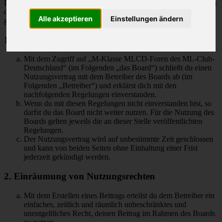
Deutschland“ („https://www.mlcd.de/MLCDForen“) wird zwischen
dir und dem Betreiber ein Vertrag mit folgenden Regelungen
Alle akzeptieren
Einstellungen ändern
geschlossen:
1. Nutzungsvertrag
Mit dem Zugriff auf „M-Klasse MLCD-Foren des ML-Club-
Deutschland“ (im Folgenden „das Board“) schließt du einen
Nutzungsvertrag mit dem Betreiber des Boards ab (im
Folgenden „Betreiber“) und erklärst dich mit den
nachfolgenden Regelungen einverstanden.
Wenn du mit diesen Regelungen nicht einverstanden bist, so
darfst du das Board nicht weiter nutzen. Für die Nutzung des
Boards gelten jeweils die an dieser Stelle veröffentlichten
Regelungen.
Der Nutzungsvertrag wird auf unbestimmte Zeit geschlossen
und kann von beiden Seiten ohne Einhaltung einer Frist
jederzeit gekündigt werden.
2. Einräumung von Nutzungsrechten
Mit dem Erstellen eines Beitrags erteilst du dem Betreiber ein
einfaches, zeitlich und räumlich unbeschränktes und
unentgeltliches Recht, deinen Beitrag im Rahmen des Boards