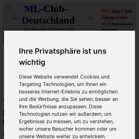
ML
-
C
lub-
M
C
C
-
-
lass-
lub
R
R
D
eutschland
hein-
uhr
MLCD
Regionalbereich
Der
Mercedes M-Klasse Club!
Rhein/Ruhr
10 unserer W164
MLCD
-M-Klassen
aus
2009
und
2010
...mehr...
Ihre Privatsphäre ist uns
Schnellzugriff
wichtig
Ungelesene
MLCD-Ausstellung
Forennutzer
Diese Website verwendet Cookies und
FAQ
Targeting Technologien, um Ihnen ein
MLCD-Seiten
MLCD-Foren-Übersicht
besseres Internet-Erlebnis zu ermöglichen
und die Werbung, die Sie sehen, besser an
Sprache:
Ihre Bedürfnisse anzupassen. Diese
M-Klasse MLCD-Foren des ML-Club-
Technologien nutzen wir außerdem, um
Deutschland - Registrierung
Ergebnisse zu messen, um zu verstehen,
woher unsere Besucher kommen oder um
Mit dem Zugriff auf „M-Klasse MLCD-Foren des ML-Club-
unsere Website weiter zu entwickeln.