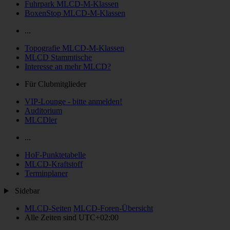
Fuhrpark MLCD-M-Klassen
BoxenStop MLCD-M-Klassen
...
Topografie MLCD-M-Klassen
MLCD Stammtische
Interesse an mehr MLCD?
Für Clubmitglieder
VIP-Lounge - bitte anmelden!
Auditorium
MLCDler
...
HoF-Punktetabelle
MLCD-Kraftstoff
Terminplaner
Sidebar
MLCD-Seiten
MLCD-Foren-Übersicht
Alle Zeiten sind
UTC+02:00