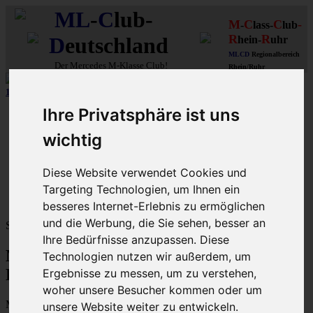
ML
-
C
lub-
M
C
C
-
-
lass-
lub
R
R
D
eutschland
hein-
uhr
MLCD
Regionalbereich
Der
Mercedes M-Klasse Club!
Rhein/Ruhr
10 aus 15 unserer in
Graz (A)
gebauten MLCDler-M-Klassen
| ...mehr...
Ihre Privatsphäre ist uns
Schnellzugriff
wichtig
Ungelesene
MLCD-Ausstellung
Forennutzer
Diese Website verwendet Cookies und
FAQ
Targeting Technologien, um Ihnen ein
MLCD-Seiten
MLCD-Foren-Übersicht
besseres Internet-Erlebnis zu ermöglichen
und die Werbung, die Sie sehen, besser an
Sprache:
Ihre Bedürfnisse anzupassen. Diese
M-Klasse MLCD-Foren des ML-Club-
Technologien nutzen wir außerdem, um
Deutschland - Registrierung
Ergebnisse zu messen, um zu verstehen,
woher unsere Besucher kommen oder um
Mit dem Zugriff auf „M-Klasse MLCD-Foren des ML-Club-
unsere Website weiter zu entwickeln.