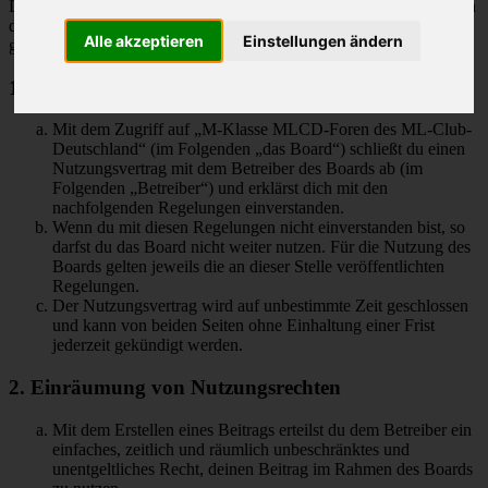
Deutschland“ („https://www.mlcd.de/MLCDForen“) wird zwischen
dir und dem Betreiber ein Vertrag mit folgenden Regelungen
Alle akzeptieren
Einstellungen ändern
geschlossen:
1. Nutzungsvertrag
Mit dem Zugriff auf „M-Klasse MLCD-Foren des ML-Club-
Deutschland“ (im Folgenden „das Board“) schließt du einen
Nutzungsvertrag mit dem Betreiber des Boards ab (im
Folgenden „Betreiber“) und erklärst dich mit den
nachfolgenden Regelungen einverstanden.
Wenn du mit diesen Regelungen nicht einverstanden bist, so
darfst du das Board nicht weiter nutzen. Für die Nutzung des
Boards gelten jeweils die an dieser Stelle veröffentlichten
Regelungen.
Der Nutzungsvertrag wird auf unbestimmte Zeit geschlossen
und kann von beiden Seiten ohne Einhaltung einer Frist
jederzeit gekündigt werden.
2. Einräumung von Nutzungsrechten
Mit dem Erstellen eines Beitrags erteilst du dem Betreiber ein
einfaches, zeitlich und räumlich unbeschränktes und
unentgeltliches Recht, deinen Beitrag im Rahmen des Boards