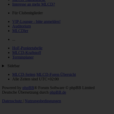
Interesse an mehr MLCD?
Für Clubmitglieder
VIP-Lounge - bitte anmelden!
Auditorium
MLCDler
...
HoF-Punktetabelle
MLCD-Kraftstoff
Terminplaner
Sidebar
MLCD-Seiten
MLCD-Foren-Übersicht
Alle Zeiten sind
UTC+02:00
Powered by
phpBB
® Forum Software © phpBB Limited
Deutsche Übersetzung durch
phpBB.de
Datenschutz
|
Nutzungsbedingungen