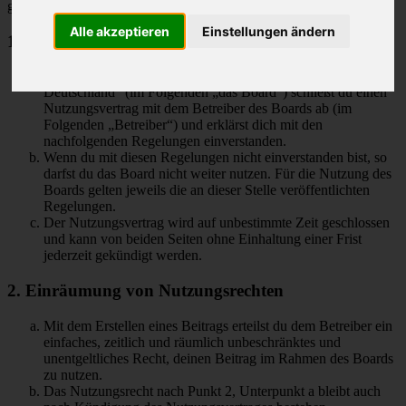
geschlossen:
Alle akzeptieren
Einstellungen ändern
1. Nutzungsvertrag
Mit dem Zugriff auf „M-Klasse MLCD-Foren des ML-Club-
Deutschland“ (im Folgenden „das Board“) schließt du einen
Nutzungsvertrag mit dem Betreiber des Boards ab (im
Folgenden „Betreiber“) und erklärst dich mit den
nachfolgenden Regelungen einverstanden.
Wenn du mit diesen Regelungen nicht einverstanden bist, so
darfst du das Board nicht weiter nutzen. Für die Nutzung des
Boards gelten jeweils die an dieser Stelle veröffentlichten
Regelungen.
Der Nutzungsvertrag wird auf unbestimmte Zeit geschlossen
und kann von beiden Seiten ohne Einhaltung einer Frist
jederzeit gekündigt werden.
2. Einräumung von Nutzungsrechten
Mit dem Erstellen eines Beitrags erteilst du dem Betreiber ein
einfaches, zeitlich und räumlich unbeschränktes und
unentgeltliches Recht, deinen Beitrag im Rahmen des Boards
zu nutzen.
Das Nutzungsrecht nach Punkt 2, Unterpunkt a bleibt auch