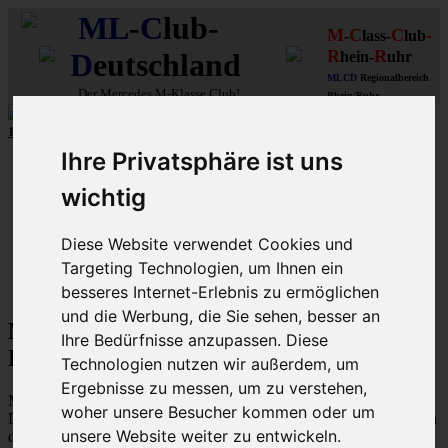
ML
-
C
lub-
M
C
C
-
-
lass-
lub
R
R
D
eutschland
hein-
uhr
MLCD
Regionalbereich
Der
Mercedes M-Klasse Club!
Rhein/Ruhr
10 unserer W164
MLCD
-M-Klassen
aus
2009
und
2010
...mehr...
Ihre Privatsphäre ist uns
Schnellzugriff
wichtig
Ungelesene
MLCD-Ausstellung
Forennutzer
Diese Website verwendet Cookies und
FAQ
Targeting Technologien, um Ihnen ein
MLCD-Seiten
MLCD-Foren-Übersicht
besseres Internet-Erlebnis zu ermöglichen
und die Werbung, die Sie sehen, besser an
M-Klasse MLCD-Foren des ML-Club-
Ihre Bedürfnisse anzupassen. Diese
Deutschland - Nutzungsbedingungen
Technologien nutzen wir außerdem, um
Ergebnisse zu messen, um zu verstehen,
Mit dem Zugriff auf „M-Klasse MLCD-Foren des ML-Club-
woher unsere Besucher kommen oder um
Deutschland“ („https://www.mlcd.de/MLCDForen“) wird zwischen
unsere Website weiter zu entwickeln.
dir und dem Betreiber ein Vertrag mit folgenden Regelungen