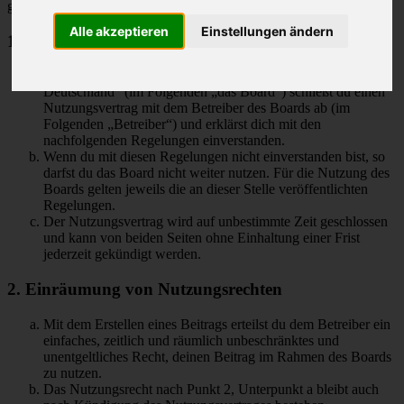
geschlossen:
Alle akzeptieren
Einstellungen ändern
1. Nutzungsvertrag
Mit dem Zugriff auf „M-Klasse MLCD-Foren des ML-Club-
Deutschland“ (im Folgenden „das Board“) schließt du einen
Nutzungsvertrag mit dem Betreiber des Boards ab (im
Folgenden „Betreiber“) und erklärst dich mit den
nachfolgenden Regelungen einverstanden.
Wenn du mit diesen Regelungen nicht einverstanden bist, so
darfst du das Board nicht weiter nutzen. Für die Nutzung des
Boards gelten jeweils die an dieser Stelle veröffentlichten
Regelungen.
Der Nutzungsvertrag wird auf unbestimmte Zeit geschlossen
und kann von beiden Seiten ohne Einhaltung einer Frist
jederzeit gekündigt werden.
2. Einräumung von Nutzungsrechten
Mit dem Erstellen eines Beitrags erteilst du dem Betreiber ein
einfaches, zeitlich und räumlich unbeschränktes und
unentgeltliches Recht, deinen Beitrag im Rahmen des Boards
zu nutzen.
Das Nutzungsrecht nach Punkt 2, Unterpunkt a bleibt auch