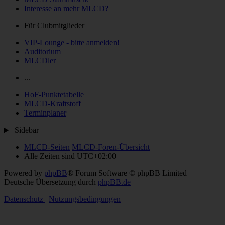
Interesse an mehr MLCD?
Für Clubmitglieder
VIP-Lounge - bitte anmelden!
Auditorium
MLCDler
...
HoF-Punktetabelle
MLCD-Kraftstoff
Terminplaner
Sidebar
MLCD-Seiten
MLCD-Foren-Übersicht
Alle Zeiten sind
UTC+02:00
Powered by
phpBB
® Forum Software © phpBB Limited
Deutsche Übersetzung durch
phpBB.de
Datenschutz
|
Nutzungsbedingungen