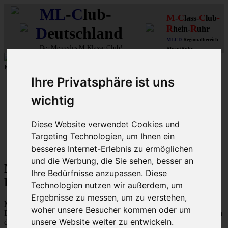
ML
-
C
lub-
M
C
C
-
-
lass-
lub
R
R
D
eutschland
hein-
uhr
MLCD
Regionalbereich
Der
Mercedes M-Klasse Club!
Rhein/Ruhr
Kleine Auswahl von
MLCD
-M-Klassen der
Baureihe W166
...mehr...
Ihre Privatsphäre ist uns
Schnellzugriff
wichtig
Ungelesene
MLCD-Ausstellung
Forennutzer
Diese Website verwendet Cookies und
FAQ
Targeting Technologien, um Ihnen ein
MLCD-Seiten
MLCD-Foren-Übersicht
besseres Internet-Erlebnis zu ermöglichen
und die Werbung, die Sie sehen, besser an
M-Klasse MLCD-Foren des ML-Club-
Ihre Bedürfnisse anzupassen. Diese
Deutschland - Nutzungsbedingungen
Technologien nutzen wir außerdem, um
Ergebnisse zu messen, um zu verstehen,
Mit dem Zugriff auf „M-Klasse MLCD-Foren des ML-Club-
woher unsere Besucher kommen oder um
Deutschland“ („https://www.mlcd.de/MLCDForen“) wird zwischen
unsere Website weiter zu entwickeln.
dir und dem Betreiber ein Vertrag mit folgenden Regelungen