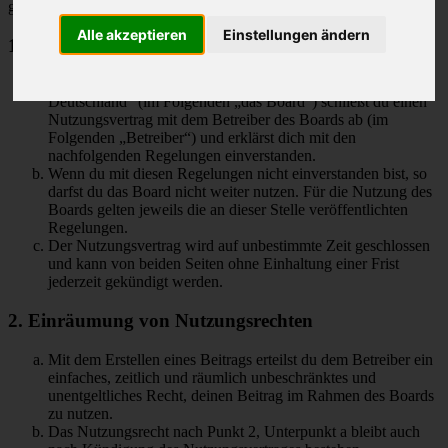
geschlossen:
Alle akzeptieren
Einstellungen ändern
1. Nutzungsvertrag
Mit dem Zugriff auf „M-Klasse MLCD-Foren des ML-Club-
Deutschland“ (im Folgenden „das Board“) schließt du einen
Nutzungsvertrag mit dem Betreiber des Boards ab (im
Folgenden „Betreiber“) und erklärst dich mit den
nachfolgenden Regelungen einverstanden.
Wenn du mit diesen Regelungen nicht einverstanden bist, so
darfst du das Board nicht weiter nutzen. Für die Nutzung des
Boards gelten jeweils die an dieser Stelle veröffentlichten
Regelungen.
Der Nutzungsvertrag wird auf unbestimmte Zeit geschlossen
und kann von beiden Seiten ohne Einhaltung einer Frist
jederzeit gekündigt werden.
2. Einräumung von Nutzungsrechten
Mit dem Erstellen eines Beitrags erteilst du dem Betreiber ein
einfaches, zeitlich und räumlich unbeschränktes und
unentgeltliches Recht, deinen Beitrag im Rahmen des Boards
zu nutzen.
Das Nutzungsrecht nach Punkt 2, Unterpunkt a bleibt auch