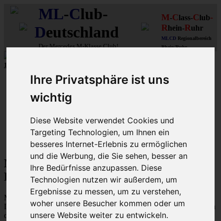
ML
-
C
lub-
M
C
C
-
-
lass-
lub
R
R
D
eutschland
hein-
uhr
MLCD
Regionalbereich
Der
Mercedes M-Klasse Club!
Rhein/Ruhr
10 aus mehr als 110
8-Zylinder
-MLCD-M-Klassen
...mehr...
Ihre Privatsphäre ist uns
Schnellzugriff
wichtig
Ungelesene
MLCD-Ausstellung
Forennutzer
Diese Website verwendet Cookies und
FAQ
Targeting Technologien, um Ihnen ein
MLCD-Seiten
MLCD-Foren-Übersicht
besseres Internet-Erlebnis zu ermöglichen
und die Werbung, die Sie sehen, besser an
M-Klasse MLCD-Foren des ML-Club-
Ihre Bedürfnisse anzupassen. Diese
Deutschland - Nutzungsbedingungen
Technologien nutzen wir außerdem, um
Ergebnisse zu messen, um zu verstehen,
Mit dem Zugriff auf „M-Klasse MLCD-Foren des ML-Club-
woher unsere Besucher kommen oder um
Deutschland“ („https://www.mlcd.de/MLCDForen“) wird zwischen
unsere Website weiter zu entwickeln.
dir und dem Betreiber ein Vertrag mit folgenden Regelungen