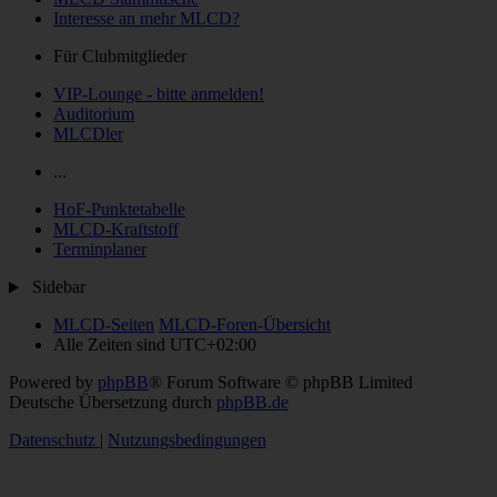
Interesse an mehr MLCD?
Für Clubmitglieder
VIP-Lounge - bitte anmelden!
Auditorium
MLCDler
...
HoF-Punktetabelle
MLCD-Kraftstoff
Terminplaner
Sidebar
MLCD-Seiten
MLCD-Foren-Übersicht
Alle Zeiten sind
UTC+02:00
Powered by
phpBB
® Forum Software © phpBB Limited
Deutsche Übersetzung durch
phpBB.de
Datenschutz
|
Nutzungsbedingungen