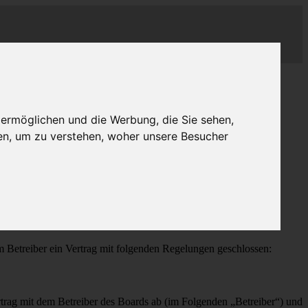
 ermöglichen und die Werbung, die Sie sehen,
en, um zu verstehen, woher unsere Besucher
treiber ein Vertrag mit folgenden Regelungen geschlossen:
ag mit dem Betreiber des Boards ab (im Folgenden „Betreiber“) und