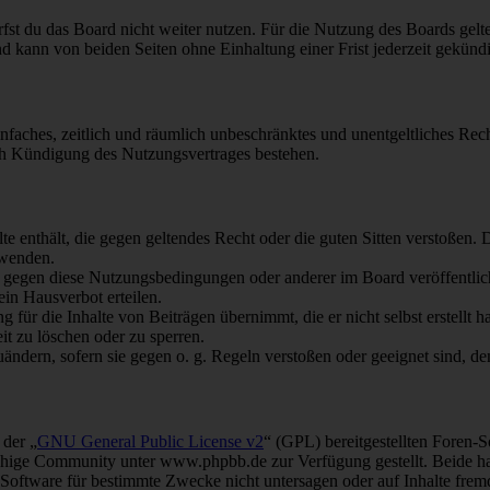
fst du das Board nicht weiter nutzen. Für die Nutzung des Boards gelten
 kann von beiden Seiten ohne Einhaltung einer Frist jederzeit gekünd
 einfaches, zeitlich und räumlich unbeschränktes und unentgeltliches R
ch Kündigung des Nutzungsvertrages bestehen.
alte enthält, die gegen geltendes Recht oder die guten Sitten verstoßen. 
rwenden.
n gegen diese Nutzungsbedingungen oder anderer im Board veröffentli
in Hausverbot erteilen.
für die Inhalte von Beiträgen übernimmt, die er nicht selbst erstellt 
it zu löschen oder zu sperren.
uändern, sofern sie gegen o. g. Regeln verstoßen oder geeignet sind, 
 der „
GNU General Public License v2
“ (GPL) bereitgestellten Foren
hige Community unter www.phpbb.de zur Verfügung gestellt. Beide hab
oftware für bestimmte Zwecke nicht untersagen oder auf Inhalte frem