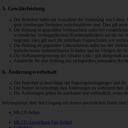
5. Gewährleistung
Der Betreiber haftet mit Ausnahme der Verletzung von Leben, Kö
grob fahrlässiges Verhalten zurückzuführen sind. Dies gilt au
Die Haftung ist gegenüber Verbrauchern außer bei vorsätzlich
wesentlicher Vertragspflichten (Kardinalpflichten) auf die be
begrenzt. Dies gilt auch für mittelbare Folgeschäden wie ins
Die Haftung ist gegenüber Unternehmern außer bei der Verletzu
typischerweise vorhersehbaren Schäden und im Übrigen der Höh
Die Haftungsbegrenzung der Absätze a bis c gilt sinngemäß auc
Ansprüche für eine Haftung aus zwingendem nationalem Recht 
6. Änderungsvorbehalt
Der Betreiber ist berechtigt, die Nutzungsbedingungen und di
Der Nutzer ist berechtigt, den Änderungen zu widersprechen. I
Die Änderungen gelten als anerkannt und verbindlich, wenn d
Informationen über den Umgang mit deinen persönlichen Daten sind i
MLCD-Seiten
MLCD-Ausstellung Fan-Artikel
Galerie(n)