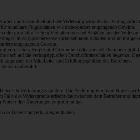
rper und Gesundheit und der Verletzung wesentlicher Vertragspflichten
ch für mittelbare Folgeschäden wie insbesondere entgangenen Gewinn.
em oder grob fahrlässigem Verhalten oder bei Schäden aus der Verletz
i Vertragsschluss typischerweise vorhersehbaren Schäden und im übrigen
besondere entgangenen Gewinn.
ng von Leben, Körper und Gesundheit oder vorsätzlichem oder grob fah
e nach auf die vertragstypischen Durchschnittsschäden begrenzt. Dies
h zugunsten der Mitarbeiter und Erfüllungsgehilfen des Betreibers.
bleiben unberührt.
e Datenschutzerklärung zu ändern. Die Änderung wird dem Nutzer per E-
m Falle des Widerspruchs erlischt das zwischen dem Betreiber und dem 
er Nutzer den Änderungen zugestimmt hat.
n der Datenschutzerklärung enthalten.