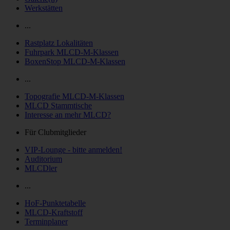
Werkstätten
...
Rastplatz Lokalitäten
Fuhrpark MLCD-M-Klassen
BoxenStop MLCD-M-Klassen
...
Topografie MLCD-M-Klassen
MLCD Stammtische
Interesse an mehr MLCD?
Für Clubmitglieder
VIP-Lounge - bitte anmelden!
Auditorium
MLCDler
...
HoF-Punktetabelle
MLCD-Kraftstoff
Terminplaner