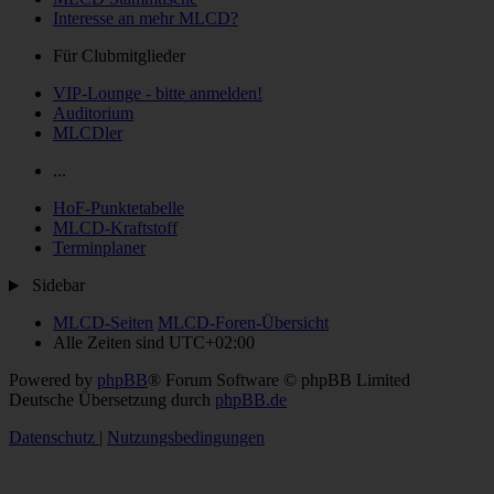
Interesse an mehr MLCD?
Für Clubmitglieder
VIP-Lounge - bitte anmelden!
Auditorium
MLCDler
...
HoF-Punktetabelle
MLCD-Kraftstoff
Terminplaner
Sidebar
MLCD-Seiten
MLCD-Foren-Übersicht
Alle Zeiten sind
UTC+02:00
Powered by
phpBB
® Forum Software © phpBB Limited
Deutsche Übersetzung durch
phpBB.de
Datenschutz
|
Nutzungsbedingungen