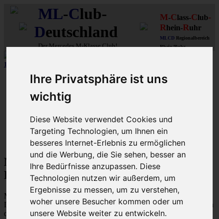
ML
-
C
lub-
M
C
C
-
-
lass-
lub
R
R
D
eutschland
hein-
uhr
MLCD
Regionalbereich
Der
Mercedes M-Klasse Club!
Rhein/Ruhr
10 aus 15 unserer in
Graz (A)
gebauten MLCDler-M-Klassen
| ...mehr...
Ihre Privatsphäre ist uns
Schnellzugriff
wichtig
Ungelesene
MLCD-Ausstellung
Forennutzer
Diese Website verwendet Cookies und
FAQ
Targeting Technologien, um Ihnen ein
MLCD-Seiten
MLCD-Foren-Übersicht
besseres Internet-Erlebnis zu ermöglichen
und die Werbung, die Sie sehen, besser an
M-Klasse MLCD-Foren des ML-Club-
Ihre Bedürfnisse anzupassen. Diese
Deutschland - Nutzungsbedingungen
Technologien nutzen wir außerdem, um
Ergebnisse zu messen, um zu verstehen,
Mit dem Zugriff auf „M-Klasse MLCD-Foren des ML-Club-
woher unsere Besucher kommen oder um
Deutschland“ („https://www.mlcd.de/MLCDForen“) wird zwischen
unsere Website weiter zu entwickeln.
dir und dem Betreiber ein Vertrag mit folgenden Regelungen