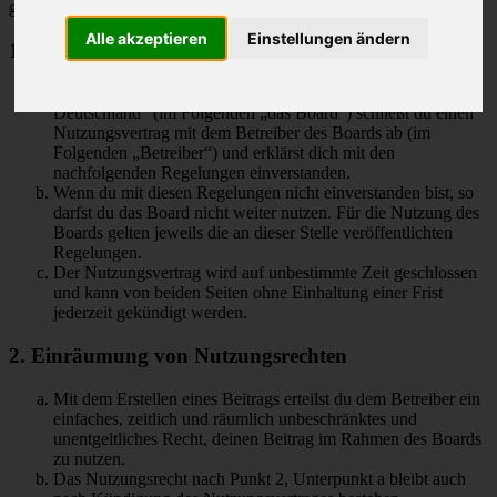
geschlossen:
Alle akzeptieren
Einstellungen ändern
1. Nutzungsvertrag
Mit dem Zugriff auf „M-Klasse MLCD-Foren des ML-Club-
Deutschland“ (im Folgenden „das Board“) schließt du einen
Nutzungsvertrag mit dem Betreiber des Boards ab (im
Folgenden „Betreiber“) und erklärst dich mit den
nachfolgenden Regelungen einverstanden.
Wenn du mit diesen Regelungen nicht einverstanden bist, so
darfst du das Board nicht weiter nutzen. Für die Nutzung des
Boards gelten jeweils die an dieser Stelle veröffentlichten
Regelungen.
Der Nutzungsvertrag wird auf unbestimmte Zeit geschlossen
und kann von beiden Seiten ohne Einhaltung einer Frist
jederzeit gekündigt werden.
2. Einräumung von Nutzungsrechten
Mit dem Erstellen eines Beitrags erteilst du dem Betreiber ein
einfaches, zeitlich und räumlich unbeschränktes und
unentgeltliches Recht, deinen Beitrag im Rahmen des Boards
zu nutzen.
Das Nutzungsrecht nach Punkt 2, Unterpunkt a bleibt auch