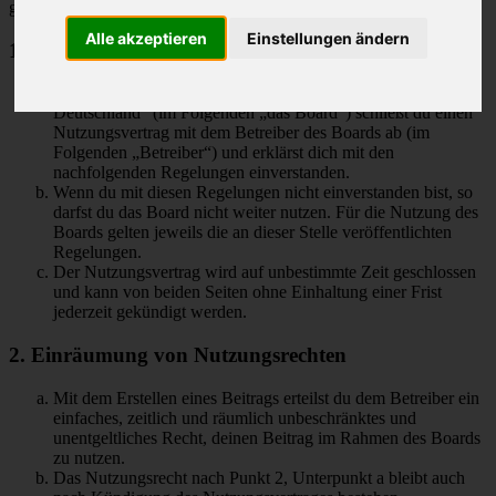
geschlossen:
Alle akzeptieren
Einstellungen ändern
1. Nutzungsvertrag
Mit dem Zugriff auf „M-Klasse MLCD-Foren des ML-Club-
Deutschland“ (im Folgenden „das Board“) schließt du einen
Nutzungsvertrag mit dem Betreiber des Boards ab (im
Folgenden „Betreiber“) und erklärst dich mit den
nachfolgenden Regelungen einverstanden.
Wenn du mit diesen Regelungen nicht einverstanden bist, so
darfst du das Board nicht weiter nutzen. Für die Nutzung des
Boards gelten jeweils die an dieser Stelle veröffentlichten
Regelungen.
Der Nutzungsvertrag wird auf unbestimmte Zeit geschlossen
und kann von beiden Seiten ohne Einhaltung einer Frist
jederzeit gekündigt werden.
2. Einräumung von Nutzungsrechten
Mit dem Erstellen eines Beitrags erteilst du dem Betreiber ein
einfaches, zeitlich und räumlich unbeschränktes und
unentgeltliches Recht, deinen Beitrag im Rahmen des Boards
zu nutzen.
Das Nutzungsrecht nach Punkt 2, Unterpunkt a bleibt auch