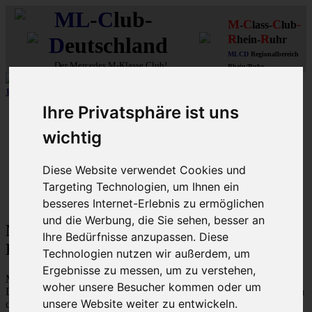
ML
-
C
lub-
M
C
C
-
-
lass-
lub
R
R
D
eutschland
hein-
uhr
MLCD
Regionalbereich
Der
Mercedes M-Klasse Club!
Rhein/Ruhr
10 aus 15 unserer in
Graz (A)
gebauten MLCDler-M-Klassen
| ...mehr...
Ihre Privatsphäre ist uns
Schnellzugriff
wichtig
Ungelesene
MLCD-Ausstellung
Forennutzer
Diese Website verwendet Cookies und
FAQ
Targeting Technologien, um Ihnen ein
MLCD-Seiten
MLCD-Foren-Übersicht
besseres Internet-Erlebnis zu ermöglichen
und die Werbung, die Sie sehen, besser an
M-Klasse MLCD-Foren des ML-Club-
Ihre Bedürfnisse anzupassen. Diese
Deutschland - Nutzungsbedingungen
Technologien nutzen wir außerdem, um
Ergebnisse zu messen, um zu verstehen,
Mit dem Zugriff auf „M-Klasse MLCD-Foren des ML-Club-
woher unsere Besucher kommen oder um
Deutschland“ („https://www.mlcd.de/MLCDForen“) wird zwischen
unsere Website weiter zu entwickeln.
dir und dem Betreiber ein Vertrag mit folgenden Regelungen