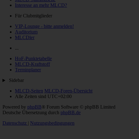
Interesse an mehr MLCD?
Für Clubmitglieder
VIP-Lounge - bitte anmelden!
Auditorium
MLCDler
...
HoF-Punktetabelle
MLCD-Kraftstoff
Terminplaner
Sidebar
MLCD-Seiten
MLCD-Foren-Übersicht
Alle Zeiten sind
UTC+02:00
Powered by
phpBB
® Forum Software © phpBB Limited
Deutsche Übersetzung durch
phpBB.de
Datenschutz
|
Nutzungsbedingungen