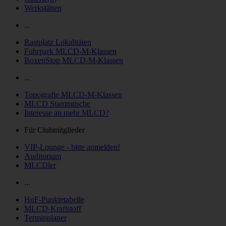
Werkstätten
...
Rastplatz Lokalitäten
Fuhrpark MLCD-M-Klassen
BoxenStop MLCD-M-Klassen
...
Topografie MLCD-M-Klassen
MLCD Stammtische
Interesse an mehr MLCD?
Für Clubmitglieder
VIP-Lounge - bitte anmelden!
Auditorium
MLCDler
...
HoF-Punktetabelle
MLCD-Kraftstoff
Terminplaner