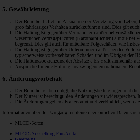
5. Gewährleistung
Der Betreiber haftet mit Ausnahme der Verletzung von Leben, Kö
grob fahrlässiges Verhalten zurückzuführen sind. Dies gilt au
Die Haftung ist gegenüber Verbrauchern außer bei vorsätzlich
wesentlicher Vertragspflichten (Kardinalpflichten) auf die be
begrenzt. Dies gilt auch für mittelbare Folgeschäden wie ins
Die Haftung ist gegenüber Unternehmern außer bei der Verletzu
typischerweise vorhersehbaren Schäden und im Übrigen der Höh
Die Haftungsbegrenzung der Absätze a bis c gilt sinngemäß auc
Ansprüche für eine Haftung aus zwingendem nationalem Recht 
6. Änderungsvorbehalt
Der Betreiber ist berechtigt, die Nutzungsbedingungen und di
Der Nutzer ist berechtigt, den Änderungen zu widersprechen. I
Die Änderungen gelten als anerkannt und verbindlich, wenn d
Informationen über den Umgang mit deinen persönlichen Daten sind i
MLCD-Seiten
MLCD-Ausstellung Fan-Artikel
Galerie(n)