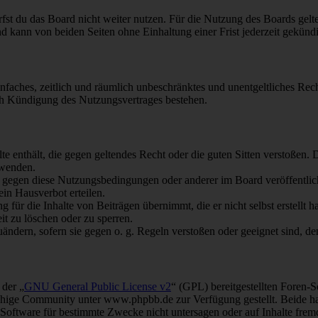
fst du das Board nicht weiter nutzen. Für die Nutzung des Boards gelten
 kann von beiden Seiten ohne Einhaltung einer Frist jederzeit gekünd
 einfaches, zeitlich und räumlich unbeschränktes und unentgeltliches R
ch Kündigung des Nutzungsvertrages bestehen.
alte enthält, die gegen geltendes Recht oder die guten Sitten verstoßen. 
rwenden.
n gegen diese Nutzungsbedingungen oder anderer im Board veröffentli
in Hausverbot erteilen.
für die Inhalte von Beiträgen übernimmt, die er nicht selbst erstellt 
it zu löschen oder zu sperren.
uändern, sofern sie gegen o. g. Regeln verstoßen oder geeignet sind, 
 der „
GNU General Public License v2
“ (GPL) bereitgestellten Foren
hige Community unter www.phpbb.de zur Verfügung gestellt. Beide hab
oftware für bestimmte Zwecke nicht untersagen oder auf Inhalte frem