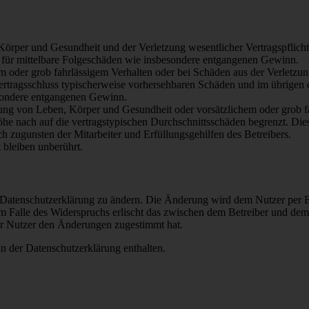
rper und Gesundheit und der Verletzung wesentlicher Vertragspflichten
ch für mittelbare Folgeschäden wie insbesondere entgangenen Gewinn.
em oder grob fahrlässigem Verhalten oder bei Schäden aus der Verletz
i Vertragsschluss typischerweise vorhersehbaren Schäden und im übrigen
besondere entgangenen Gewinn.
ng von Leben, Körper und Gesundheit oder vorsätzlichem oder grob fah
e nach auf die vertragstypischen Durchschnittsschäden begrenzt. Dies
h zugunsten der Mitarbeiter und Erfüllungsgehilfen des Betreibers.
bleiben unberührt.
e Datenschutzerklärung zu ändern. Die Änderung wird dem Nutzer per E-
m Falle des Widerspruchs erlischt das zwischen dem Betreiber und dem 
er Nutzer den Änderungen zugestimmt hat.
n der Datenschutzerklärung enthalten.