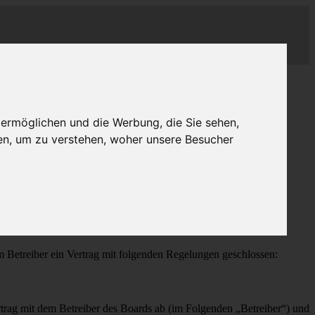
 ermöglichen und die Werbung, die Sie sehen,
en, um zu verstehen, woher unsere Besucher
treiber ein Vertrag mit folgenden Regelungen geschlossen:
ag mit dem Betreiber des Boards ab (im Folgenden „Betreiber“) und