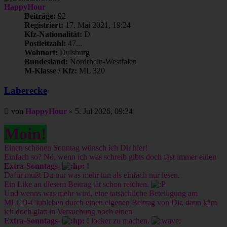
HappyHour
Beiträge:
92
Registriert:
17. Mai 2021, 19:24
Kfz-Nationalität:
D
Postleitzahl:
47...
Wohnort:
Duisburg
Bundesland:
Nordrhein-Westfalen
M-Klasse / Kfz:
ML 320
Laberecke
Beitrag
von
HappyHour
»
5. Jul 2026, 09:34
Moin!
Einen schönen Sonntag wünsch ich Dir hier!
Einfach so? Nö, wenn ich was schreib gibts doch fast immer einen
Extra-Sonntags-
!
Dafür mußt Du nur was mehr tun als einfach nur lesen.
Ein Like an diesem Beitrag tät schon reichen.
Und wenns was mehr wird, eine tatsächliche Beteiligung am
MLCD-Clubleben durch einen eigenen Beitrag von Dir, dann käm
ich doch glatt in Versuchung noch einen
Extra-Sonntags-
!
locker zu machen.