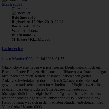
Manfred093
Chevalier
Beiträge:
8916
Registriert:
17. Nov 2010, 22:21
Postleitzahl:
B-47...
Wohnort:
Lontzen
Bundesland:
-
M-Klasse / Kfz:
ML 500
Laberecke
Beitrag
von
Manfred093
»
2. Jul 2026, 01:55
Glücklicherweise haben wir jetzt hier im Dreiländereck noch ein
Eisen im Feuer: Belgien, die heute in hellblau/rosa auftraten und gar
nicht nach den roten Teufeln aussahen, haben nach großen
Anfangsschwierigkeiten doch noch mit 3:2 gegen den Senegal
gewonnen und stehen damit im Achtelfinale! Möglicherweise liegt
es daran, dass die Glücksfee Susi Sausewind heute noch
höchstpersönlich die belgische Fahne "gehisst" hatte. Mal sehen,
wer der nächste Gegner wird, entweder die USA oder Bosnien-
Herzogowina, was sich in den nächsten Stunden entscheiden wird.
Viele Grüße! Manfred093