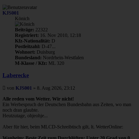
oben
KJS001
Könich
Beiträge:
22322
Registriert:
16. Nov 2010, 12:18
Kfz-Nationalität:
D
Postleitzahl:
D-47...
Wohnort:
Duisburg
Bundesland:
Nordrhein-Westfalen
M-Klasse / Kfz:
ML 320
Laberecke
Beitrag
von
KJS001
»
8. Aug 2026, 23:12
Alle reden vom Wetter. Wir nicht!
Ein Werbespruch der Deutschen Bundesbahn aus Zeiten, wo man
noch dran glaubte.
Heutzutage, ohjeohje...
Aber für hier, beim MLCD-Schreibtisch gilt, lt. WetterOnline:
Wanheim: Beste Zeit zum Durchlüften: Unter 20 Grad von 0