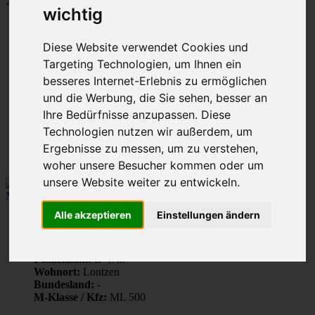
215 Beiträge
wichtig
Seite
11
Gehe zu Seite:
Diese Website verwendet Cookies und
von
11
Targeting Technologien, um Ihnen ein
Vorherige
besseres Internet-Erlebnis zu ermöglichen
1
…
und die Werbung, die Sie sehen, besser an
7
Ihre Bedürfnisse anzupassen. Diese
8
Technologien nutzen wir außerdem, um
9
10
Ergebnisse zu messen, um zu verstehen,
11
woher unsere Besucher kommen oder um
unsere Website weiter zu entwickeln.
Manfred093
Chevalier
Alle akzeptieren
Einstellungen ändern
Beiträge:
8916
Registriert:
17. Nov 2010, 22:21
Postleitzahl:
B-47...
Wohnort:
Lontzen
Bundesland:
-
M-Klasse / Kfz:
ML 500