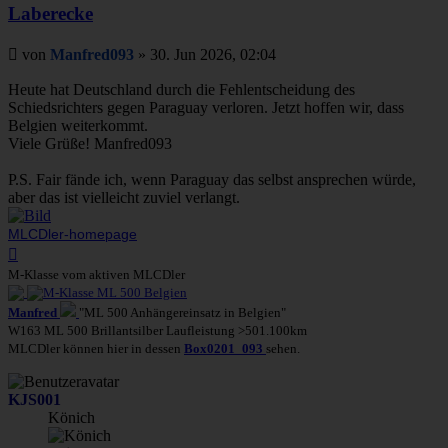
Laberecke
Beitrag
von
Manfred093
»
30. Jun 2026, 02:04
Heute hat Deutschland durch die Fehlentscheidung des
Schiedsrichters gegen Paraguay verloren. Jetzt hoffen wir, dass
Belgien weiterkommt.
Viele Grüße! Manfred093
P.S. Fair fände ich, wenn Paraguay das selbst ansprechen würde,
aber das ist vielleicht zuviel verlangt.
MLCDler-homepage
Nach
oben
M-Klasse vom aktiven MLCDler
Manfred
"ML 500 Anhängereinsatz in Belgien"
W163 ML 500 Brillantsilber Laufleistung >501.100km
MLCDler können hier in dessen
Box0201_093
sehen.
KJS001
Könich