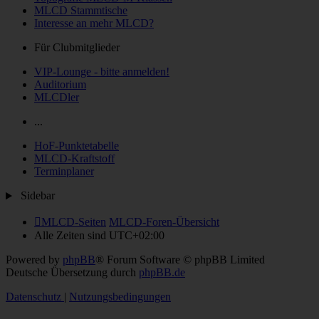
MLCD Stammtische
Interesse an mehr MLCD?
Für Clubmitglieder
VIP-Lounge - bitte anmelden!
Auditorium
MLCDler
...
HoF-Punktetabelle
MLCD-Kraftstoff
Terminplaner
Sidebar
MLCD-Seiten
MLCD-Foren-Übersicht
Alle Zeiten sind
UTC+02:00
Powered by
phpBB
® Forum Software © phpBB Limited
Deutsche Übersetzung durch
phpBB.de
Datenschutz
|
Nutzungsbedingungen