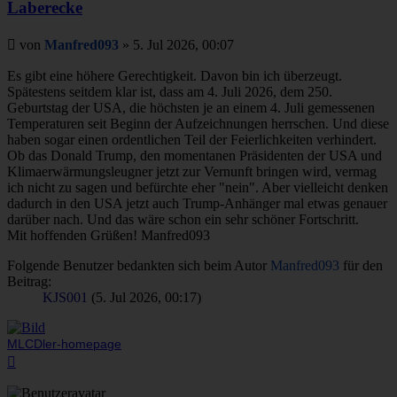
Laberecke
Beitrag
von
Manfred093
»
5. Jul 2026, 00:07
Es gibt eine höhere Gerechtigkeit. Davon bin ich überzeugt.
Spätestens seitdem klar ist, dass am 4. Juli 2026, dem 250.
Geburtstag der USA, die höchsten je an einem 4. Juli gemessenen
Temperaturen seit Beginn der Aufzeichnungen herrschen. Und diese
haben sogar einen ordentlichen Teil der Feierlichkeiten verhindert.
Ob das Donald Trump, den momentanen Präsidenten der USA und
Klimaerwärmungsleugner jetzt zur Vernunft bringen wird, vermag
ich nicht zu sagen und befürchte eher "nein". Aber vielleicht denken
dadurch in den USA jetzt auch Trump-Anhänger mal etwas genauer
darüber nach. Und das wäre schon ein sehr schöner Fortschritt.
Mit hoffenden Grüßen! Manfred093
Folgende Benutzer bedankten sich beim Autor
Manfred093
für den
Beitrag:
KJS001
(5. Jul 2026, 00:17)
MLCDler-homepage
Nach
oben