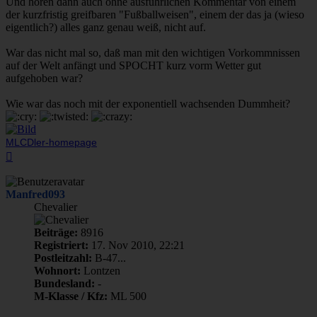
Und hören dann auch ohne ausführlichen Kommentar von einem
der kurzfristig greifbaren "Fußballweisen", einem der das ja (wieso
eigentlich?) alles ganz genau weiß, nicht auf.
War das nicht mal so, daß man mit den wichtigen Vorkommnissen
auf der Welt anfängt und SPOCHT kurz vorm Wetter gut
aufgehoben war?
Wie war das noch mit der exponentiell wachsenden Dummheit?
MLCDler-homepage
Nach
oben
Manfred093
Chevalier
Beiträge:
8916
Registriert:
17. Nov 2010, 22:21
Postleitzahl:
B-47...
Wohnort:
Lontzen
Bundesland:
-
M-Klasse / Kfz:
ML 500