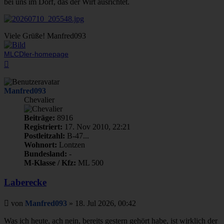
bei uns im Dorf, das der Wirt ausrichtet.
Viele Grüße! Manfred093
MLCDler-homepage
Nach
oben
Manfred093
Chevalier
Beiträge:
8916
Registriert:
17. Nov 2010, 22:21
Postleitzahl:
B-47...
Wohnort:
Lontzen
Bundesland:
-
M-Klasse / Kfz:
ML 500
Laberecke
Beitrag
von
Manfred093
»
18. Jul 2026, 00:42
Was ich heute, ach nein, bereits gestern gehört habe, ist wirklich der