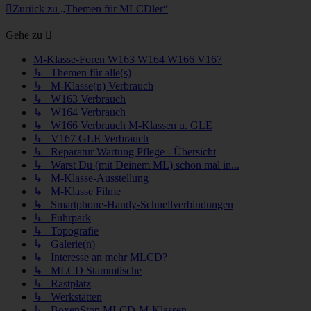
Zurück zu „Themen für MLCDler“
Gehe zu
M-Klasse-Foren W163 W164 W166 V167
↳ Themen für alle(s)
↳ M-Klasse(n) Verbrauch
↳ W163 Verbrauch
↳ W164 Verbrauch
↳ W166 Verbrauch M-Klassen u. GLE
↳ V167 GLE Verbrauch
↳ Reparatur Wartung Pflege - Übersicht
↳ Warst Du (mit Deinem ML) schon mal in...
↳ M-Klasse-Ausstellung
↳ M-Klasse Filme
↳ Smartphone-Handy-Schnellverbindungen
↳ Fuhrpark
↳ Topografie
↳ Galerie(n)
↳ Interesse an mehr MLCD?
↳ MLCD Stammtische
↳ Rastplatz
↳ Werkstätten
↳ BoxenStop MLCD-M-Klassen