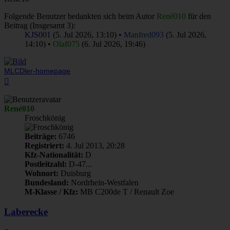
Folgende Benutzer bedankten sich beim Autor
René010
für den
Beitrag (Insgesamt 3):
KJS001
(5. Jul 2026, 13:10) •
Manfred093
(5. Jul 2026,
14:10) •
Olaf075
(6. Jul 2026, 19:46)
MLCDler-homepage
Nach
oben
René010
Froschkönig
Beiträge:
6746
Registriert:
4. Jul 2013, 20:28
Kfz-Nationalität:
D
Postleitzahl:
D-47...
Wohnort:
Duisburg
Bundesland:
Nordrhein-Westfalen
M-Klasse / Kfz:
MB C200de T / Renault Zoe
Laberecke