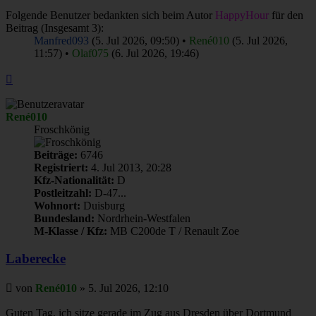
Folgende Benutzer bedankten sich beim Autor
HappyHour
für den
Beitrag (Insgesamt 3):
Manfred093
(5. Jul 2026, 09:50) •
René010
(5. Jul 2026,
11:57) •
Olaf075
(6. Jul 2026, 19:46)
Nach
oben
René010
Froschkönig
Beiträge:
6746
Registriert:
4. Jul 2013, 20:28
Kfz-Nationalität:
D
Postleitzahl:
D-47...
Wohnort:
Duisburg
Bundesland:
Nordrhein-Westfalen
M-Klasse / Kfz:
MB C200de T / Renault Zoe
Laberecke
Beitrag
von
René010
»
5. Jul 2026, 12:10
Guten Tag, ich sitze gerade im Zug aus Dresden über Dortmund