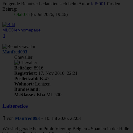
Folgende Benutzer bedankten sich beim Autor
KJS001
für den
Beitrag:
Olaf075
(6. Jul 2026, 19:46)
MLCDler-homepage
Nach
oben
Manfred093
Chevalier
Beiträge:
8916
Registriert:
17. Nov 2010, 22:21
Postleitzahl:
B-47...
Wohnort:
Lontzen
Bundesland:
-
M-Klasse / Kfz:
ML 500
Laberecke
Beitrag
von
Manfred093
»
10. Jul 2026, 22:03
Wir sind gerade beim Publc Viewing Belgien - Spanien in der Halle