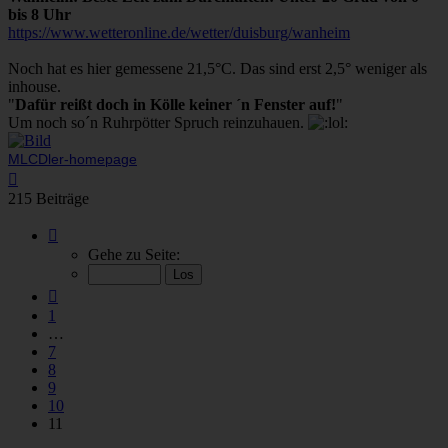
bis 8 Uhr
https://www.wetteronline.de/wetter/duisburg/wanheim
Noch hat es hier gemessene 21,5°C. Das sind erst 2,5° weniger als
inhouse.
"
Dafür reißt doch in Kölle keiner ´n Fenster auf!
"
Um noch so´n Ruhrpötter Spruch reinzuhauen.
MLCDler-homepage
Nach
oben
215 Beiträge
Seite
11
Gehe zu Seite:
von
11
Vorherige
1
…
7
8
9
10
11