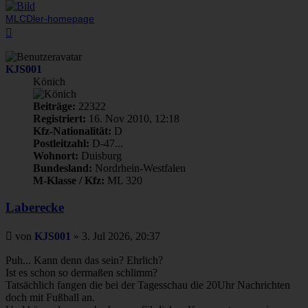
MLCDler-homepage
Nach
oben
KJS001
Könich
Beiträge:
22322
Registriert:
16. Nov 2010, 12:18
Kfz-Nationalität:
D
Postleitzahl:
D-47...
Wohnort:
Duisburg
Bundesland:
Nordrhein-Westfalen
M-Klasse / Kfz:
ML 320
Laberecke
Beitrag
von
KJS001
»
3. Jul 2026, 20:37
Puh... Kann denn das sein? Ehrlich?
Ist es schon so dermaßen schlimm?
Tatsächlich fangen die bei der Tagesschau die 20Uhr Nachrichten
doch mit Fußball an.