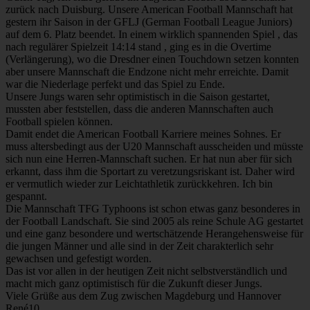
zurück nach Duisburg. Unsere American Football Mannschaft hat
gestern ihr Saison in der GFLJ (German Football League Juniors)
auf dem 6. Platz beendet. In einem wirklich spannenden Spiel , das
nach regulärer Spielzeit 14:14 stand , ging es in die Overtime
(Verlängerung), wo die Dresdner einen Touchdown setzen konnten
aber unsere Mannschaft die Endzone nicht mehr erreichte. Damit
war die Niederlage perfekt und das Spiel zu Ende.
Unsere Jungs waren sehr optimistisch in die Saison gestartet,
mussten aber feststellen, dass die anderen Mannschaften auch
Football spielen können.
Damit endet die American Football Karriere meines Sohnes. Er
muss altersbedingt aus der U20 Mannschaft ausscheiden und müsste
sich nun eine Herren-Mannschaft suchen. Er hat nun aber für sich
erkannt, dass ihm die Sportart zu veretzungsriskant ist. Daher wird
er vermutlich wieder zur Leichtathletik zurückkehren. Ich bin
gespannt.
Die Mannschaft TFG Typhoons ist schon etwas ganz besonderes in
der Football Landschaft. Sie sind 2005 als reine Schule AG gestartet
und eine ganz besondere und wertschätzende Herangehensweise für
die jungen Männer und alle sind in der Zeit charakterlich sehr
gewachsen und gefestigt worden.
Das ist vor allen in der heutigen Zeit nicht selbstverständlich und
macht mich ganz optimistisch für die Zukunft dieser Jungs.
Viele Grüße aus dem Zug zwischen Magdeburg und Hannover
René10