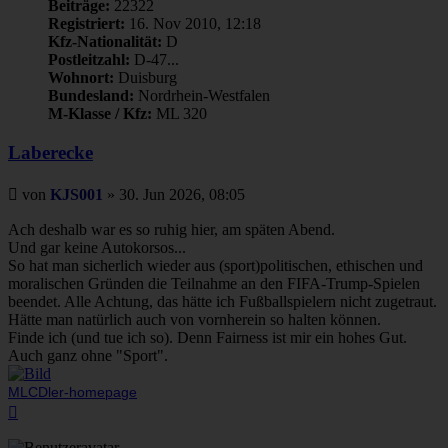
Beiträge:
22322
Registriert:
16. Nov 2010, 12:18
Kfz-Nationalität:
D
Postleitzahl:
D-47...
Wohnort:
Duisburg
Bundesland:
Nordrhein-Westfalen
M-Klasse / Kfz:
ML 320
Laberecke
Beitrag
von
KJS001
»
30. Jun 2026, 08:05
Ach deshalb war es so ruhig hier, am späten Abend.
Und gar keine Autokorsos...
So hat man sicherlich wieder aus (sport)politischen, ethischen und
moralischen Gründen die Teilnahme an den FIFA-Trump-Spielen
beendet. Alle Achtung, das hätte ich Fußballspielern nicht zugetraut.
Hätte man natürlich auch von vornherein so halten können.
Finde ich (und tue ich so). Denn Fairness ist mir ein hohes Gut.
Auch ganz ohne "Sport".
MLCDler-homepage
Nach
oben