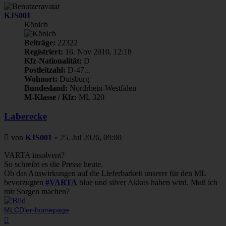
KJS001
Könich
Beiträge:
22322
Registriert:
16. Nov 2010, 12:18
Kfz-Nationalität:
D
Postleitzahl:
D-47...
Wohnort:
Duisburg
Bundesland:
Nordrhein-Westfalen
M-Klasse / Kfz:
ML 320
Laberecke
Beitrag
von
KJS001
»
25. Jul 2026, 09:00
VARTA insolvent?
So schreibt es die Presse heute.
Ob das Auswirkungen auf die Lieferbarkeit unserer für den ML
bevorzugten
#VARTA
blue und silver Akkus haben wird. Muß ich
mir Sorgen machen?
MLCDler-homepage
Nach