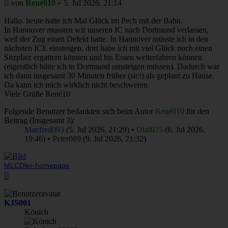
Beitrag
von
René010
»
5. Jul 2026, 21:14
Hallo. heute hatte ich Mal Glück im Pech mit der Bahn.
In Hannover mussten wir unseren IC nach Dortmund verlassen,
weil der Zug einen Defekt hatte. In Hannover müsste ich in den
nächsten ICE einsteigen, dort habe ich mit viel Glück noch einen
Sitzplatz ergattern können und bis Essen weiterfahren können
(eigentlich hätte ich in Dortmund umsteigen müssen). Dadurch war
ich dann insgesamt 30 Minuten früher (sic!) als geplant zu Hause.
Da kann ich mich wirklich nicht beschweren.
Viele Grüße René10
Folgende Benutzer bedankten sich beim Autor
René010
für den
Beitrag (Insgesamt 3):
Manfred093
(5. Jul 2026, 21:29) •
Olaf075
(6. Jul 2026,
19:46) •
Peter089
(9. Jul 2026, 21:32)
MLCDler-homepage
Nach
oben
KJS001
Könich