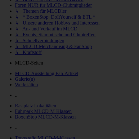
Foren NUR für MLCD-Clubmitglieder
↳ Themen für MLCDler
↳ * BoxenStop, DoItYourself & ETL *
↳ Unsere anderen Hobbys und Interessen
↳ An- und Verkauf im MLCD
↳ Events, Stammtische und Clubtreffen
↳ Schnellverbindungen
↳ MLCD-Merchandising & FanShop
↳ Kraftstoff
MLCD-Seiten
MLCD-Ausstellung Fan-Artikel
Galerie(n)
Werkstätten
...
Rastplatz Lokalitäten
Fuhrpark MLCD-M-Klassen
BoxenStop MLCD-M-Klassen
...
Topografie MLCD-M-Klassen