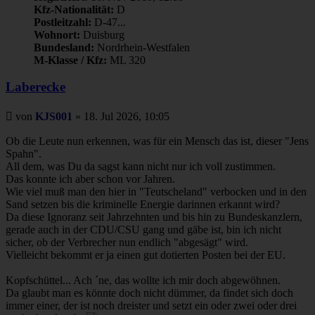
Kfz-Nationalität:
D
Postleitzahl:
D-47...
Wohnort:
Duisburg
Bundesland:
Nordrhein-Westfalen
M-Klasse / Kfz:
ML 320
Laberecke
Beitrag
von
KJS001
»
18. Jul 2026, 10:05
Ob die Leute nun erkennen, was für ein Mensch das ist, dieser "Jens
Spahn".
All dem, was Du da sagst kann nicht nur ich voll zustimmen.
Das konnte ich aber schon vor Jahren.
Wie viel muß man den hier in "Teutscheland" verbocken und in den
Sand setzen bis die kriminelle Energie darinnen erkannt wird?
Da diese Ignoranz seit Jahrzehnten und bis hin zu Bundeskanzlern,
gerade auch in der CDU/CSU gang und gäbe ist, bin ich nicht
sicher, ob der Verbrecher nun endlich "abgesägt" wird.
Vielleicht bekommt er ja einen gut dotierten Posten bei der EU.
Kopfschüttel... Ach ´ne, das wollte ich mir doch abgewöhnen.
Da glaubt man es könnte doch nicht dümmer, da findet sich doch
immer einer, der ist noch dreister und setzt ein oder zwei oder drei