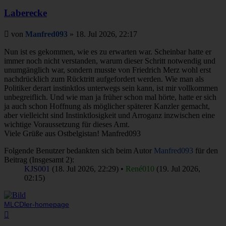
Laberecke
Beitrag
von
Manfred093
»
18. Jul 2026, 22:17
Nun ist es gekommen, wie es zu erwarten war. Scheinbar hatte er
immer noch nicht verstanden, warum dieser Schritt notwendig und
unumgänglich war, sondern musste von Friedrich Merz wohl erst
nachdrücklich zum Rücktritt aufgefordert werden. Wie man als
Politiker derart instinktlos unterwegs sein kann, ist mir vollkommen
unbegreiflich. Und wie man ja früher schon mal hörte, hatte er sich
ja auch schon Hoffnung als möglicher späterer Kanzler gemacht,
aber vielleicht sind Instinktlosigkeit und Arroganz inzwischen eine
wichtige Voraussetzung für dieses Amt.
Viele Grüße aus Ostbelgistan! Manfred093
Folgende Benutzer bedankten sich beim Autor
Manfred093
für den
Beitrag (Insgesamt 2):
KJS001
(18. Jul 2026, 22:29) •
René010
(19. Jul 2026,
02:15)
MLCDler-homepage
Nach
oben