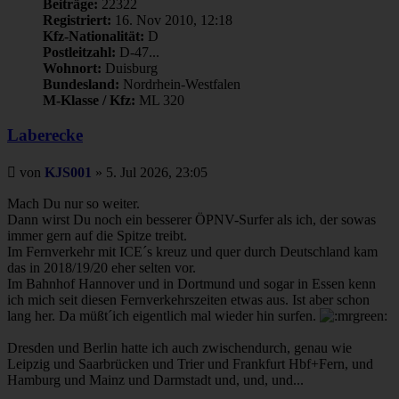
Beiträge:
22322
Registriert:
16. Nov 2010, 12:18
Kfz-Nationalität:
D
Postleitzahl:
D-47...
Wohnort:
Duisburg
Bundesland:
Nordrhein-Westfalen
M-Klasse / Kfz:
ML 320
Laberecke
Beitrag
von
KJS001
»
5. Jul 2026, 23:05
Mach Du nur so weiter.
Dann wirst Du noch ein besserer ÖPNV-Surfer als ich, der sowas
immer gern auf die Spitze treibt.
Im Fernverkehr mit ICE´s kreuz und quer durch Deutschland kam
das in 2018/19/20 eher selten vor.
Im Bahnhof Hannover und in Dortmund und sogar in Essen kenn
ich mich seit diesen Fernverkehrszeiten etwas aus. Ist aber schon
lang her. Da müßt´ich eigentlich mal wieder hin surfen.
Dresden und Berlin hatte ich auch zwischendurch, genau wie
Leipzig und Saarbrücken und Trier und Frankfurt Hbf+Fern, und
Hamburg und Mainz und Darmstadt und, und, und...