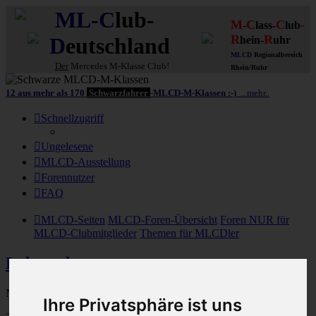
ML
-
C
lub-
M
C
C
-
-
lass-
lub
R
R
D
eutschland
hein-
uhr
MLCD
Regionalbereich
Der
Mercedes M-Klasse Club!
Rhein/Ruhr
12 aus mehr als 170
Schwarzfahrer
-MLCD-M-Klassen :-)
...mehr..
Schnellzugriff
Ungelesene
MLCD-Ausstellung
Forennutzer
FAQ
MLCD-Seiten
MLCD-Foren-Übersicht
Foren NUR für
MLCD-Clubmitglieder
Themen für MLCDler
Laberecke
Nur für MLCDler!
Ihre Privatsphäre ist uns