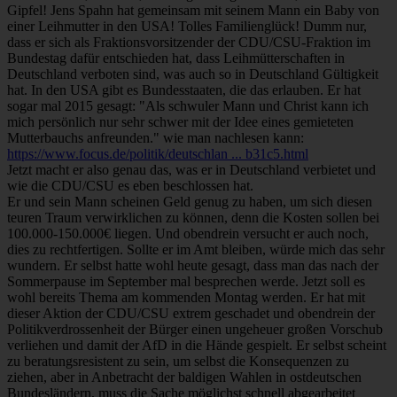
Gipfel! Jens Spahn hat gemeinsam mit seinem Mann ein Baby von
einer Leihmutter in den USA! Tolles Familienglück! Dumm nur,
dass er sich als Fraktionsvorsitzender der CDU/CSU-Fraktion im
Bundestag dafür entschieden hat, dass Leihmütterschaften in
Deutschland verboten sind, was auch so in Deutschland Gültigkeit
hat. In den USA gibt es Bundesstaaten, die das erlauben. Er hat
sogar mal 2015 gesagt: "Als schwuler Mann und Christ kann ich
mich persönlich nur sehr schwer mit der Idee eines gemieteten
Mutterbauchs anfreunden." wie man nachlesen kann:
https://www.focus.de/politik/deutschlan ... b31c5.html
Jetzt macht er also genau das, was er in Deutschland verbietet und
wie die CDU/CSU es eben beschlossen hat.
Er und sein Mann scheinen Geld genug zu haben, um sich diesen
teuren Traum verwirklichen zu können, denn die Kosten sollen bei
100.000-150.000€ liegen. Und obendrein versucht er auch noch,
dies zu rechtfertigen. Sollte er im Amt bleiben, würde mich das sehr
wundern. Er selbst hatte wohl heute gesagt, dass man das nach der
Sommerpause im September mal besprechen werde. Jetzt soll es
wohl bereits Thema am kommenden Montag werden. Er hat mit
dieser Aktion der CDU/CSU extrem geschadet und obendrein der
Politikverdrossenheit der Bürger einen ungeheuer großen Vorschub
verliehen und damit der AfD in die Hände gespielt. Er selbst scheint
zu beratungsresistent zu sein, um selbst die Konsequenzen zu
ziehen, aber in Anbetracht der baldigen Wahlen in ostdeutschen
Bundesländern, muss die Sache möglichst schnell abgearbeitet