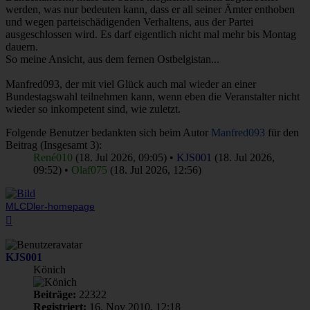
werden, was nur bedeuten kann, dass er all seiner Ämter enthoben
und wegen parteischädigenden Verhaltens, aus der Partei
ausgeschlossen wird. Es darf eigentlich nicht mal mehr bis Montag
dauern.
So meine Ansicht, aus dem fernen Ostbelgistan...
Manfred093, der mit viel Glück auch mal wieder an einer
Bundestagswahl teilnehmen kann, wenn eben die Veranstalter nicht
wieder so inkompetent sind, wie zuletzt.
Folgende Benutzer bedankten sich beim Autor
Manfred093
für den
Beitrag (Insgesamt 3):
René010
(18. Jul 2026, 09:05) •
KJS001
(18. Jul 2026,
09:52) •
Olaf075
(18. Jul 2026, 12:56)
MLCDler-homepage
Nach
oben
KJS001
Könich
Beiträge:
22322
Registriert:
16. Nov 2010, 12:18