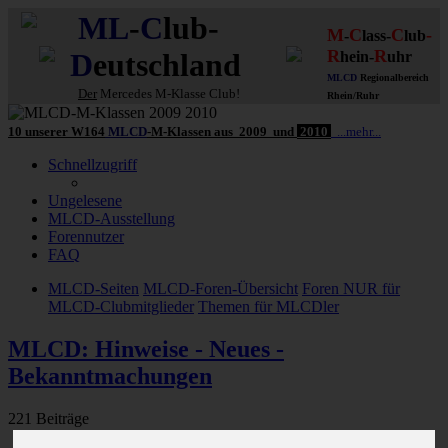
ML
-
C
lub-
M
C
C
-
-
lass-
lub
R
R
D
eutschland
hein-
uhr
MLCD
Regionalbereich
Der
Mercedes M-Klasse Club!
Rhein/Ruhr
10 unserer W164
MLCD
-M-Klassen
aus
2009
und
2010
...mehr...
Schnellzugriff
Ungelesene
MLCD-Ausstellung
Forennutzer
FAQ
MLCD-Seiten
MLCD-Foren-Übersicht
Foren NUR für
MLCD-Clubmitglieder
Themen für MLCDler
MLCD: Hinweise - Neues -
Bekanntmachungen
221 Beiträge