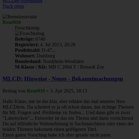
MLCDler-homepage
Nach oben
René010
Froschkönig
Beiträge:
6740
Registriert:
4. Jul 2013, 20:28
Postleitzahl:
D-47...
Wohnort:
Duisburg
Bundesland:
Nordrhein-Westfalen
M-Klasse / Kfz:
MB C 200d T / Renault Zoe
MLCD: Hinweise - Neues - Bekanntmachungen
Beitrag
von
René010
»
3. Apr 2025, 18:13
Hallo Klaus, mir ist das klar, aber erkläre das mal unseren Neu-
MLCDlern. Da scheitert es ja oft schon daran, das richtige Themen
für ML Fragen und -Probleme zu finden... Und dann gibt es zwei
"Laberecken"... Entweder ist das ein Thema und dann verzichtenst
Du auf öffentliche Wahrnehmung in Suchmaschinen oder eines der
beiden Themen bekommt einen griffigeren Titel.
Einen guten Vorschlag habe ich aber gerade nicht parat.