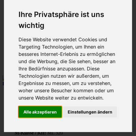
Seite
9
von
12
Gehe zu Seite:
Ihre Privatsphäre ist uns
Vorherige
wichtig
1
…
7
Diese Website verwendet Cookies und
8
9
Targeting Technologien, um Ihnen ein
10
besseres Internet-Erlebnis zu ermöglichen
11
und die Werbung, die Sie sehen, besser an
12
Nächste
Ihre Bedürfnisse anzupassen. Diese
Technologien nutzen wir außerdem, um
Ergebnisse zu messen, um zu verstehen,
KJS001
Könich
woher unsere Besucher kommen oder um
unsere Website weiter zu entwickeln.
Beiträge:
22313
Registriert:
16. Nov 2010, 12:18
Kfz-Nationalität:
D
Alle akzeptieren
Einstellungen ändern
Postleitzahl:
D-47...
Wohnort:
Duisburg
Bundesland:
Nordrhein-Westfalen
M-Klasse / Kfz:
ML 320