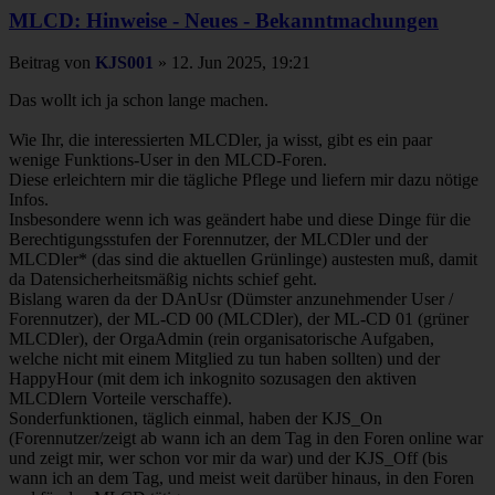
MLCD: Hinweise - Neues - Bekanntmachungen
Beitrag
von
KJS001
»
12. Jun 2025, 19:21
Das wollt ich ja schon lange machen.
Wie Ihr, die interessierten MLCDler, ja wisst, gibt es ein paar
wenige Funktions-User in den MLCD-Foren.
Diese erleichtern mir die tägliche Pflege und liefern mir dazu nötige
Infos.
Insbesondere wenn ich was geändert habe und diese Dinge für die
Berechtigungsstufen der Forennutzer, der MLCDler und der
MLCDler* (das sind die aktuellen Grünlinge) austesten muß, damit
da Datensicherheitsmäßig nichts schief geht.
Bislang waren da der DAnUsr (Dümster anzunehmender User /
Forennutzer), der ML-CD 00 (MLCDler), der ML-CD 01 (grüner
MLCDler), der OrgaAdmin (rein organisatorische Aufgaben,
welche nicht mit einem Mitglied zu tun haben sollten) und der
HappyHour (mit dem ich inkognito sozusagen den aktiven
MLCDlern Vorteile verschaffe).
Sonderfunktionen, täglich einmal, haben der KJS_On
(Forennutzer/zeigt ab wann ich an dem Tag in den Foren online war
und zeigt mir, wer schon vor mir da war) und der KJS_Off (bis
wann ich an dem Tag, und meist weit darüber hinaus, in den Foren