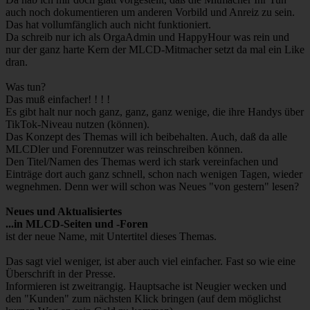
auch noch dokumentieren um anderen Vorbild und Anreiz zu sein.
Das hat vollumfänglich auch nicht funktioniert.
Da schreib nur ich als OrgaAdmin und HappyHour was rein und
nur der ganz harte Kern der MLCD-Mitmacher setzt da mal ein Like
dran.
Was tun?
Das muß einfacher! ! ! !
Es gibt halt nur noch ganz, ganz, ganz wenige, die ihre Handys über
TikTok-Niveau nutzen (können).
Das Konzept des Themas will ich beibehalten. Auch, daß da alle
MLCDler und Forennutzer was reinschreiben können.
Den Titel/Namen des Themas werd ich stark vereinfachen und
Einträge dort auch ganz schnell, schon nach wenigen Tagen, wieder
wegnehmen. Denn wer will schon was Neues "von gestern" lesen?
Neues und Aktualisiertes
...in MLCD-Seiten und -Foren
ist der neue Name, mit Untertitel dieses Themas.
Das sagt viel weniger, ist aber auch viel einfacher. Fast so wie eine
Überschrift in der Presse.
Informieren ist zweitrangig. Hauptsache ist Neugier wecken und
den "Kunden" zum nächsten Klick bringen (auf dem möglichst