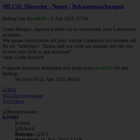
MLCD: Hinweise - Neues - Bekanntmachungen
Beitrag
von
René010
»
3. Apr 2025, 07:00
Guten Morgen, irgendwie finde ich es verwirrend, zwei Laberecken
zu haben.
Wie genau unterscheide ich jetzt, welche Laberecke ich nehmen soll
für ein "beliebiges" Thema und wie weiß das jemand, der hier neu
ist oder sich nicht so gut auskennt?
Viele Grüße René10
Folgende Benutzer bedankten sich beim Autor
René010
für den
Beitrag:
Michael036
(4. Apr 2025, 06:43)
MLCDler-homepage
Nach oben
KJS001
Könich
Beiträge:
22313
Registriert:
16. Nov 2010, 12:18