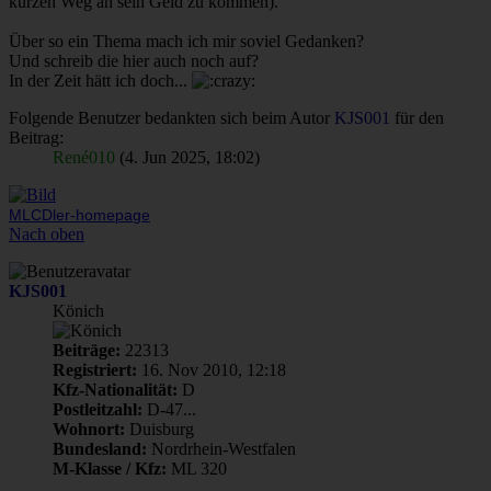
kurzen Weg an sein Geld zu kommen).
Über so ein Thema mach ich mir soviel Gedanken?
Und schreib die hier auch noch auf?
In der Zeit hätt ich doch...
Folgende Benutzer bedankten sich beim Autor
KJS001
für den
Beitrag:
René010
(4. Jun 2025, 18:02)
MLCDler-homepage
Nach oben
KJS001
Könich
Beiträge:
22313
Registriert:
16. Nov 2010, 12:18
Kfz-Nationalität:
D
Postleitzahl:
D-47...
Wohnort:
Duisburg
Bundesland:
Nordrhein-Westfalen
M-Klasse / Kfz:
ML 320