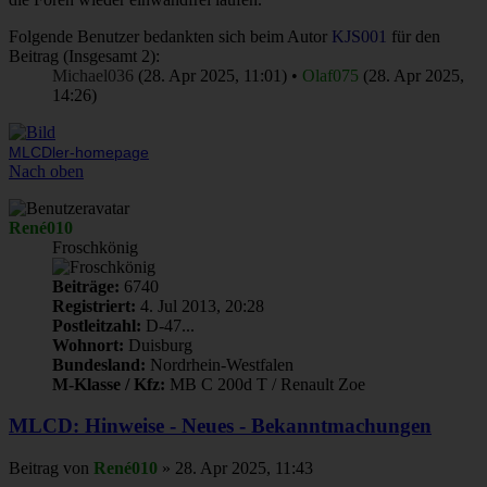
Folgende Benutzer bedankten sich beim Autor
KJS001
für den
Beitrag (Insgesamt 2):
Michael036
(28. Apr 2025, 11:01) •
Olaf075
(28. Apr 2025,
14:26)
MLCDler-homepage
Nach oben
René010
Froschkönig
Beiträge:
6740
Registriert:
4. Jul 2013, 20:28
Postleitzahl:
D-47...
Wohnort:
Duisburg
Bundesland:
Nordrhein-Westfalen
M-Klasse / Kfz:
MB C 200d T / Renault Zoe
MLCD: Hinweise - Neues - Bekanntmachungen
Beitrag
von
René010
»
28. Apr 2025, 11:43