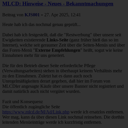
MLCD: Hinweise - Neues - Bekanntmachungen
Beitrag
von
KJS001
»
27. Apr 2025, 12:41
Heute hab ich das nochmal genau geprüft...
Dabei hab ich festgestellt, daß die "Restwerbung" über unsere seit
Ewigkeiten existierende
Links-Seite
(ganz früher hieß das so im
Internet), welche seit geraumer Zeit über die Seiten-Menüs und über
das Foren-Menü "
Externe Empfehlungen
" heißt, sogut wie keine
Einnahmen mehr für uns generiert.
Die für den Betrieb dieser Seite erforderliche Pflege
(Verwaltungsarbeiten) stehen in überhaupt keinem Verhältnis mehr
zu den Einnahmen. Zuletzt hat es dann auch noch
Unregelmäßigkeiten derart gegeben, daß hier im Forum von
MLCDler angesagte Käufe über unsere Banner nicht registriert und
damit natürlich auch nicht vergütet wurden.
Fazit und Konsequenz
Die öffentlich zugängliche Seite
https://www.mlcd.de/M/Ad/Link.php
werde ich ersatzlos entfernen.
Wer mag, kann da über diesen Link nochmal reinsehen. Die dorthin
leitenden Menüeinträge werde ich kurzfristig entfernen.