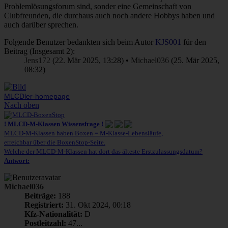
Problemlösungsforum sind, sonder eine Gemeinschaft von
Clubfreunden, die durchaus auch noch andere Hobbys haben und
auch darüber sprechen.
Folgende Benutzer bedankten sich beim Autor
KJS001
für den
Beitrag (Insgesamt 2):
Jens172
(22. Mär 2025, 13:28) •
Michael036
(25. Mär 2025,
08:32)
MLCDler-homepage
Nach oben
! MLCD-M-Klassen Wissensfrage !
MLCD-M-Klassen haben Boxen = M-Klasse-Lebensläufe,
erreichbar über die BoxenStop-Seite.
Welche der MLCD-M-Klassen hat dort das älteste Erstzulassungsdatum?
Antwort:
Michael036
Beiträge:
188
Registriert:
31. Okt 2024, 00:18
Kfz-Nationalität:
D
Postleitzahl:
47...