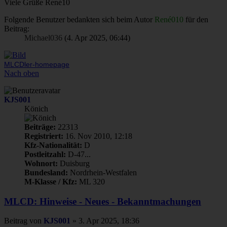
Viele Grüße René10
Folgende Benutzer bedankten sich beim Autor
René010
für den
Beitrag:
Michael036
(4. Apr 2025, 06:44)
MLCDler-homepage
Nach oben
KJS001
Könich
Beiträge:
22313
Registriert:
16. Nov 2010, 12:18
Kfz-Nationalität:
D
Postleitzahl:
D-47...
Wohnort:
Duisburg
Bundesland:
Nordrhein-Westfalen
M-Klasse / Kfz:
ML 320
MLCD: Hinweise - Neues - Bekanntmachungen
Beitrag
von
KJS001
»
3. Apr 2025, 18:36