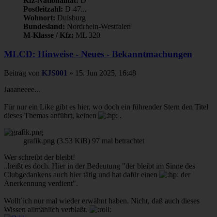
Kfz-Nationalität:
D
Postleitzahl:
D-47...
Wohnort:
Duisburg
Bundesland:
Nordrhein-Westfalen
M-Klasse / Kfz:
ML 320
MLCD: Hinweise - Neues - Bekanntmachungen
Beitrag
von
KJS001
»
15. Jun 2025, 16:48
Jaaaneeee...
Für nur ein Like gibt es hier, wo doch ein führender Stern den Titel
dieses Themas anführt, keinen
.
grafik.png (3.53 KiB) 97 mal betrachtet
Wer schreibt der bleibt!
..heißt es doch. Hier in der Bedeutung "der bleibt im Sinne des
Clubgedankens auch hier tätig und hat dafür einen
der
Anerkennung verdient".
Wollt´ich nur mal wieder erwähnt haben. Nicht, daß auch dieses
Wissen allmählich verblaßt.