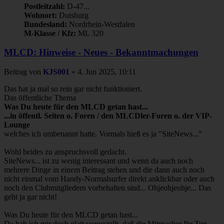
Postleitzahl:
D-47...
Wohnort:
Duisburg
Bundesland:
Nordrhein-Westfalen
M-Klasse / Kfz:
ML 320
MLCD: Hinweise - Neues - Bekanntmachungen
Beitrag
von
KJS001
»
4. Jun 2025, 10:11
Das hat ja mal so rein gar nicht funktioniert.
Das öffentliche Thema
Was Du heute für den MLCD getan hast...
...in öffentl. Seiten o. Foren / den MLCDler-Foren o. der VIP-
Lounge
welches ich umbenannt hatte. Vormals hieß es ja "SiteNews..."
Wohl beides zu anspruchsvoll gedacht.
SiteNews... ist zu wenig interessant und wenn da auch noch
mehrere Dinge in einem Beitrag stehen und die dann auch noch
nicht einmal vom Handy-Normalsurfer direkt anklickbar oder auch
noch den Clubmitgliedern vorbehalten sind... Ohjeohjeohje... Das
geht ja gar nicht!
Was Du heute für den MLCD getan hast...
Da hab ich mir doch glatt vorgestellt, daß die Mitmacher Ihr Tun