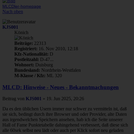
MLCDler-homepage
Nach oben
KJS001
Könich
Beiträge:
22313
Registriert:
16. Nov 2010, 12:18
Kfz-Nationalität:
D
Postleitzahl:
D-47...
Wohnort:
Duisburg
Bundesland:
Nordrhein-Westfalen
M-Klasse / Kfz:
ML 320
MLCD: Hinweise - Neues - Bekanntmachungen
Beitrag
von
KJS001
»
19. Jun 2025, 20:26
Da es den üblichen Usern immer nur schwer zu vermitteln ist, daß
sie sich, bedingt durch ihre Browser und oder Provider, alte Daten
aus irgendwelchen Speichern ansehen, hab ich die Seite unserer
Hall of Fame Punktetabelle dahingehend verbessert, daß diese sich
alle 60sek selbst neu lädt oder auch per Klick sofort neu geladen