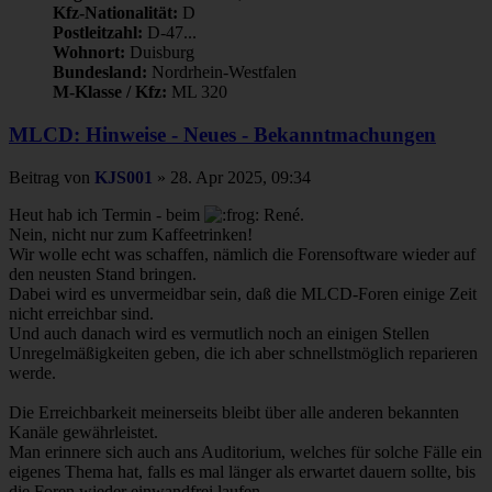
Kfz-Nationalität:
D
Postleitzahl:
D-47...
Wohnort:
Duisburg
Bundesland:
Nordrhein-Westfalen
M-Klasse / Kfz:
ML 320
MLCD: Hinweise - Neues - Bekanntmachungen
Beitrag
von
KJS001
»
28. Apr 2025, 09:34
Heut hab ich Termin - beim
René.
Nein, nicht nur zum Kaffeetrinken!
Wir wolle echt was schaffen, nämlich die Forensoftware wieder auf
den neusten Stand bringen.
Dabei wird es unvermeidbar sein, daß die MLCD-Foren einige Zeit
nicht erreichbar sind.
Und auch danach wird es vermutlich noch an einigen Stellen
Unregelmäßigkeiten geben, die ich aber schnellstmöglich reparieren
werde.
Die Erreichbarkeit meinerseits bleibt über alle anderen bekannten
Kanäle gewährleistet.
Man erinnere sich auch ans Auditorium, welches für solche Fälle ein
eigenes Thema hat, falls es mal länger als erwartet dauern sollte, bis
die Foren wieder einwandfrei laufen.