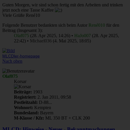
Guten Morgen, wir sind schon fertig mit den Arbeiten und trinken
jetzt noch eine Tasse Kaffee
Viele Grüße René10
Folgende Benutzer bedankten sich beim Autor
René010
für den
Beitrag (Insgesamt 3):
Olaf075
(28. Apr 2025, 14:26) •
HaJo007
(28. Apr 2025,
22:42) •
Michael036
(4. Mai 2025, 18:05)
MLCDler-homepage
Nach oben
Olaf075
Korsar
Beiträge:
1903
Registriert:
2. Jan 2011, 09:58
Postleitzahl:
D-88...
Wohnort:
Kempten
Bundesland:
Bayern
M-Klasse / Kfz:
ML 350 BT + CLK 200
MLCD: Hinweise - Neues - Bekanntmachungen