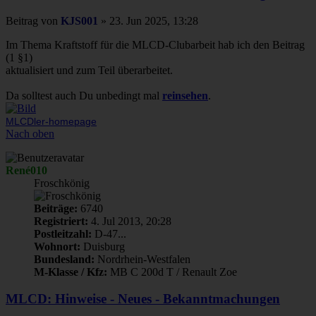
Beitrag
von
KJS001
»
23. Jun 2025, 13:28
Im Thema Kraftstoff für die MLCD-Clubarbeit hab ich den Beitrag
(1 §1)
aktualisiert und zum Teil überarbeitet.
Da solltest auch Du unbedingt mal
reinsehen
.
MLCDler-homepage
Nach oben
René010
Froschkönig
Beiträge:
6740
Registriert:
4. Jul 2013, 20:28
Postleitzahl:
D-47...
Wohnort:
Duisburg
Bundesland:
Nordrhein-Westfalen
M-Klasse / Kfz:
MB C 200d T / Renault Zoe
MLCD: Hinweise - Neues - Bekanntmachungen