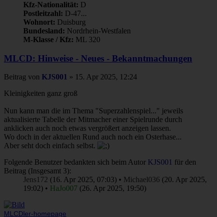
Kfz-Nationalität:
D
Postleitzahl:
D-47...
Wohnort:
Duisburg
Bundesland:
Nordrhein-Westfalen
M-Klasse / Kfz:
ML 320
MLCD: Hinweise - Neues - Bekanntmachungen
Beitrag
von
KJS001
»
15. Apr 2025, 12:24
Kleinigkeiten ganz groß
Nun kann man die im Thema "Superzahlenspiel..." jeweils
aktualisierte Tabelle der Mitmacher einer Spielrunde durch
anklicken auch noch etwas vergrößert anzeigen lassen.
Wo doch in der aktuellen Rund auch noch ein Osterhase...
Aber seht doch einfach selbst.
Folgende Benutzer bedankten sich beim Autor
KJS001
für den
Beitrag (Insgesamt 3):
Jens172
(16. Apr 2025, 07:03) •
Michael036
(20. Apr 2025,
19:02) •
HaJo007
(26. Apr 2025, 19:50)
MLCDler-homepage