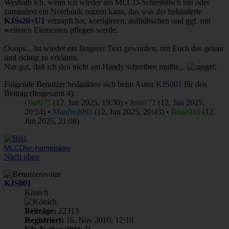
Weshalb ich, wenn ich wieder am MLCD-Schreibtisch bin oder
zumindest ein Notebook nutzen kann, das was der behinderte
KJSs20+U1
verzapft hat, korrigieren, aufhübschen und ggf. mit
weiteren Elementen pflegen werde.
Ooops... Ist wieder ein längerer Text geworden, um Euch das genau
und richtig zu erklären.
Nur gut, daß ich den nicht am Handy schreiben mußte...
Folgende Benutzer bedankten sich beim Autor
KJS001
für den
Beitrag (Insgesamt 4):
Olaf075
(12. Jun 2025, 19:30) •
Jens172
(12. Jun 2025,
20:14) •
Manfred093
(12. Jun 2025, 20:43) •
René010
(12.
Jun 2025, 21:08)
MLCDler-homepage
Nach oben
KJS001
Könich
Beiträge:
22313
Registriert:
16. Nov 2010, 12:18