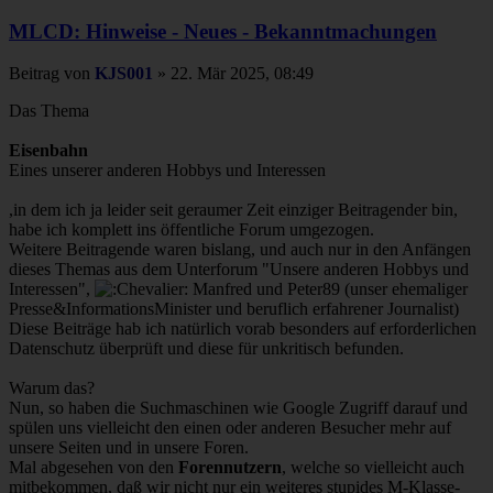
MLCD: Hinweise - Neues - Bekanntmachungen
Beitrag
von
KJS001
»
22. Mär 2025, 08:49
Das Thema
Eisenbahn
Eines unserer anderen Hobbys und Interessen
,in dem ich ja leider seit geraumer Zeit einziger Beitragender bin,
habe ich komplett ins öffentliche Forum umgezogen.
Weitere Beitragende waren bislang, und auch nur in den Anfängen
dieses Themas aus dem Unterforum "Unsere anderen Hobbys und
Interessen",
Manfred und Peter89 (unser ehemaliger
Presse&InformationsMinister und beruflich erfahrener Journalist)
Diese Beiträge hab ich natürlich vorab besonders auf erforderlichen
Datenschutz überprüft und diese für unkritisch befunden.
Warum das?
Nun, so haben die Suchmaschinen wie Google Zugriff darauf und
spülen uns vielleicht den einen oder anderen Besucher mehr auf
unsere Seiten und in unsere Foren.
Mal abgesehen von den
Forennutzern
, welche so vielleicht auch
mitbekommen, daß wir nicht nur ein weiteres stupides M-Klasse-