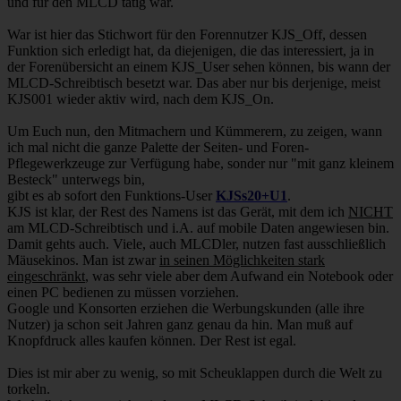
und für den MLCD tätig war.
War ist hier das Stichwort für den Forennutzer KJS_Off, dessen
Funktion sich erledigt hat, da diejenigen, die das interessiert, ja in
der Forenübersicht an einem KJS_User sehen können, bis wann der
MLCD-Schreibtisch besetzt war. Das aber nur bis derjenige, meist
KJS001 wieder aktiv wird, nach dem KJS_On.
Um Euch nun, den Mitmachern und Kümmerern, zu zeigen, wann
ich mal nicht die ganze Palette der Seiten- und Foren-
Pflegewerkzeuge zur Verfügung habe, sonder nur "mit ganz kleinem
Besteck" unterwegs bin,
gibt es ab sofort den Funktions-User
KJSs20+U1
.
KJS ist klar, der Rest des Namens ist das Gerät, mit dem ich
NICHT
am MLCD-Schreibtisch und i.A. auf mobile Daten angewiesen bin.
Damit gehts auch. Viele, auch MLCDler, nutzen fast ausschließlich
Mäusekinos. Man ist zwar
in seinen Möglichkeiten stark
eingeschränkt
, was sehr viele aber dem Aufwand ein Notebook oder
einen PC bedienen zu müssen vorziehen.
Google und Konsorten erziehen die Werbungskunden (alle ihre
Nutzer) ja schon seit Jahren ganz genau da hin. Man muß auf
Knopfdruck alles kaufen können. Der Rest ist egal.
Dies ist mir aber zu wenig, so mit Scheuklappen durch die Welt zu
torkeln.