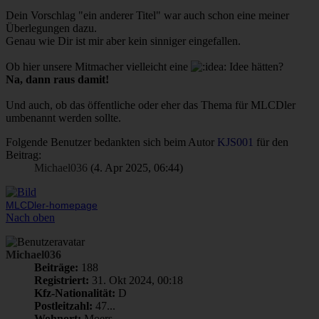
Dein Vorschlag "ein anderer Titel" war auch schon eine meiner
Überlegungen dazu.
Genau wie Dir ist mir aber kein sinniger eingefallen.
Ob hier unsere Mitmacher vielleicht eine
Idee hätten?
Na, dann raus damit!
Und auch, ob das öffentliche oder eher das Thema für MLCDler
umbenannt werden sollte.
Folgende Benutzer bedankten sich beim Autor
KJS001
für den
Beitrag:
Michael036
(4. Apr 2025, 06:44)
MLCDler-homepage
Nach oben
Michael036
Beiträge:
188
Registriert:
31. Okt 2024, 00:18
Kfz-Nationalität:
D
Postleitzahl:
47...
Wohnort:
Moers