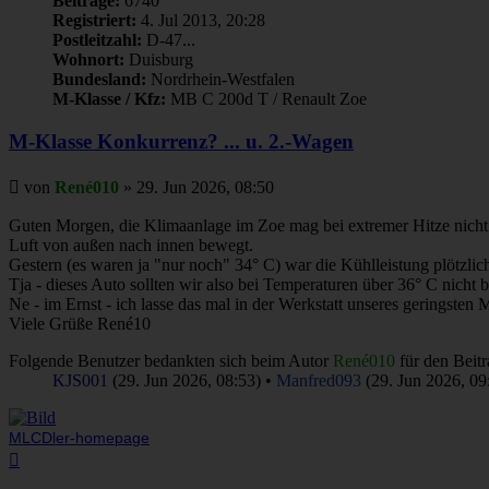
Beiträge:
6740
Registriert:
4. Jul 2013, 20:28
Postleitzahl:
D-47...
Wohnort:
Duisburg
Bundesland:
Nordrhein-Westfalen
M-Klasse / Kfz:
MB C 200d T / Renault Zoe
M-Klasse Konkurrenz? ... u. 2.-Wagen
Beitrag
von
René010
»
29. Jun 2026, 08:50
Guten Morgen, die Klimaanlage im Zoe mag bei extremer Hitze nicht 
Luft von außen nach innen bewegt.
Gestern (es waren ja "nur noch" 34° C) war die Kühlleistung plötzlic
Tja - dieses Auto sollten wir also bei Temperaturen über 36° C nicht 
Ne - im Ernst - ich lasse das mal in der Werkstatt unseres geringsten 
Viele Grüße René10
Folgende Benutzer bedankten sich beim Autor
René010
für den Beitr
KJS001
(29. Jun 2026, 08:53) •
Manfred093
(29. Jun 2026, 09
MLCDler-homepage
Nach
oben