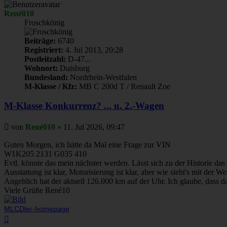
René010
Froschkönig
Beiträge:
6740
Registriert:
4. Jul 2013, 20:28
Postleitzahl:
D-47...
Wohnort:
Duisburg
Bundesland:
Nordrhein-Westfalen
M-Klasse / Kfz:
MB C 200d T / Renault Zoe
M-Klasse Konkurrenz? ... u. 2.-Wagen
Beitrag
von
René010
»
11. Jul 2026, 09:47
Guten Morgen, ich hätte da Mal eine Frage zur VIN
W1K205 2131 G035 410
Evtl. könnte das mein nächster werden. Lässt sich zu der Historie d
Ausstattung ist klar, Motorisierung ist klar, aber wie sieht's mit der W
Angeblich hat der aktuell 126.000 km auf der Uhr. Ich glaube, dass da
Viele Grüße René10
MLCDler-homepage
Nach
oben