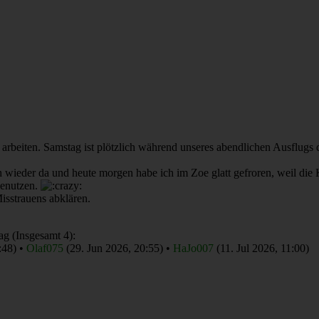
arbeiten. Samstag ist plötzlich während unseres abendlichen Ausflugs
h wieder da und heute morgen habe ich im Zoe glatt gefroren, weil die 
benutzen.
Misstrauens abklären.
ag (Insgesamt 4):
:48) •
Olaf075
(29. Jun 2026, 20:55) •
HaJo007
(11. Jul 2026, 11:00)