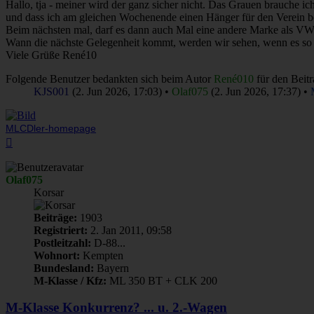
Hallo, tja - meiner wird der ganz sicher nicht. Das Grauen brauche ic
und dass ich am gleichen Wochenende einen Hänger für den Verein b
Beim nächsten mal, darf es dann auch Mal eine andere Marke als VW
Wann die nächste Gelegenheit kommt, werden wir sehen, wenn es so w
Viele Grüße René10
Folgende Benutzer bedankten sich beim Autor
René010
für den Beitr
KJS001
(2. Jun 2026, 17:03) •
Olaf075
(2. Jun 2026, 17:37) •
MLCDler-homepage
Nach
oben
Olaf075
Korsar
Beiträge:
1903
Registriert:
2. Jan 2011, 09:58
Postleitzahl:
D-88...
Wohnort:
Kempten
Bundesland:
Bayern
M-Klasse / Kfz:
ML 350 BT + CLK 200
M-Klasse Konkurrenz? ... u. 2.-Wagen