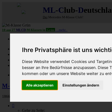
ML
-
C
lub-
D
eutschl
Der
Mercedes M-Klasse Club!
10 aus 27
MLCD
-M-Klassen in
Grün
...mehr...
Schnellzugriff
Ihre Privatsphäre ist uns wicht
Ungelesene
MLCD-Ausstellung
Forennutzer
Diese Website verwendet Cookies und Targeting
FAQ
besser an Ihre Bedürfnisse anzupassen. Diese
kommen oder um unsere Website weiter zu ent
MLCD-Seiten
MLCD-Foren-Übersicht
Foren NUR für MLCD
M-Klasse Konkurrenz? ... u. 2.-Wagen
Alle akzeptieren
Einstellungen ändern
1866 Beiträge
Seite
93
Gehe zu Seite: