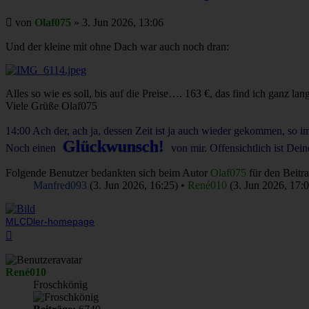
Beitrag
von
Olaf075
»
3. Jun 2026, 13:06
Und der kleine mit ohne Dach war auch noch dran:
Alles so wie es soll, bis auf die Preise…. 163 €, das find ich ganz l
Viele Grüße Olaf075
14:00 Ach der, ach ja, dessen Zeit ist ja auch wieder gekommen, so im
Glückwunsch!
Noch einen
von mir. Offensichtlich ist Dei
Folgende Benutzer bedankten sich beim Autor
Olaf075
für den Beitra
Manfred093
(3. Jun 2026, 16:25) •
René010
(3. Jun 2026, 17:
MLCDler-homepage
Nach
oben
René010
Froschkönig