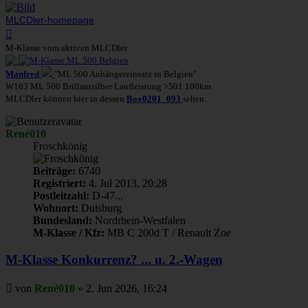
MLCDler-homepage
Nach
oben
M-Klasse vom aktiven MLCDler
Manfred
"ML 500 Anhängereinsatz in Belgien"
W163 ML 500 Brillantsilber Laufleistung >501.100km
MLCDler können hier in dessen
Box0201_093
sehen.
René010
Froschkönig
Beiträge:
6740
Registriert:
4. Jul 2013, 20:28
Postleitzahl:
D-47...
Wohnort:
Duisburg
Bundesland:
Nordrhein-Westfalen
M-Klasse / Kfz:
MB C 200d T / Renault Zoe
M-Klasse Konkurrenz? ... u. 2.-Wagen
Beitrag
von
René010
»
2. Jun 2026, 16:24