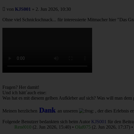
Beitrag
von
KJS001
»
2. Jun 2026, 10:30
Ohne viel Schnickschnack... für interessierte Mitmacher hier "Das 
Fragen? Her damit!
Und ich hätt´auch eine:
Was hat es mit diesem gelben Aufkleber auf sich? Was will man dem
Dank
Meinen herzlichen
an unseren
, der dies Erlebnis e
Folgende Benutzer bedankten sich beim Autor
KJS001
für den Beitra
René010
(2. Jun 2026, 15:40) •
Olaf075
(2. Jun 2026, 17:37) 