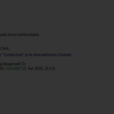
angsam etwas unverschämt.
 Juni.
ne "Gerätschaft" ja in einwandfreiem Zustand.
g (Insgesamt 3):
00) •
HaJo007
(3. Jun 2026, 21:13)