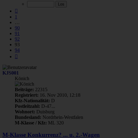
von
94
Vorherige
1
…
90
91
92
93
94
Nächste
KJS001
Könich
Beiträge:
22315
Registriert:
16. Nov 2010, 12:18
Kfz-Nationalität:
D
Postleitzahl:
D-47...
Wohnort:
Duisburg
Bundesland:
Nordrhein-Westfalen
M-Klasse / Kfz:
ML 320
M-Klasse Konkurrenz? ... u. 2.-Wagen