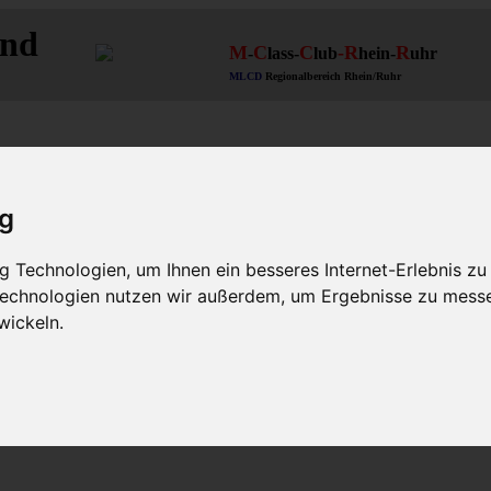
and
M
C
C
-R
R
-
lass-
lub
hein-
uhr
MLCD
Regionalbereich Rhein/Ruhr
ig
 Technologien, um Ihnen ein besseres Internet-Erlebnis zu
 Technologien nutzen wir außerdem, um Ergebnisse zu mess
wickeln.
-Clubmitglieder
Themen für MLCDler