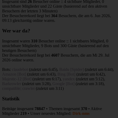
Insgesamt sind
26
Besucher online :: 4 sichtbare Mitglieder, 0
unsichtbare Mitglieder und 22 Gäste (basierend auf den aktiven
Besuchern der letzten 3 Minuten)
Der Besucherrekord liegt bei
364
Besuchern, die am 6. Jun 2026,
09:13 gleichzeitig online waren.
Wer war da?
Insgesamt waren
310
Besucher online :: 1 sichtbares Mitglied, 0
unsichtbare Mitglieder, 9 Bots und 300 Gäste (basierend auf den
heutigen Besuchern)
Der Besucherrekord liegt bei
4607
Besuchern, die am Mi 29. Jul
2026 online waren.
Bots:
claudebot
(
zuletzt um 6:45
),
Baidu [Spider]
(
zuletzt um 6:44
),
Amazon [Bot]
(
zuletzt um 6:43
),
Bing [Bot]
(
zuletzt um 6:42
),
Majestic-12 [Bot]
(
zuletzt um 6:17
),
yandex
(
zuletzt um 5:12
),
Barkrowler
(
zuletzt um 3:28
),
Google [Bot]
(
zuletzt um 3:18
),
compatible; crawler
(
zuletzt um 3:11
)
Statistik
Beiträge insgesamt
78847
• Themen insgesamt
370
• Aktive
Mitglieder
219
• Unser neuestes Mitglied:
Dirk-nms