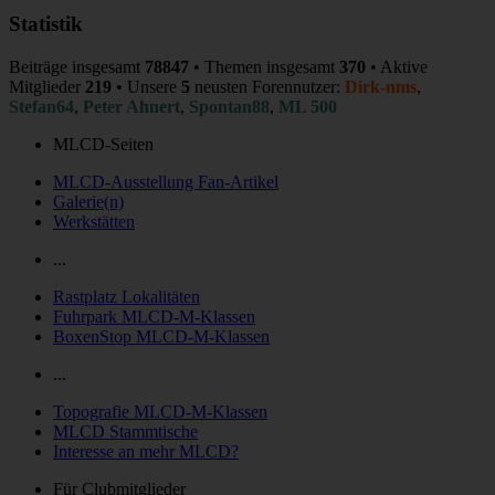
Statistik
Beiträge insgesamt
78847
• Themen insgesamt
370
• Aktive
Mitglieder
219
• Unsere
5
neusten Forennutzer:
Dirk-nms
,
Stefan64
,
Peter Ahnert
,
Spontan88
,
ML 500
MLCD-Seiten
MLCD-Ausstellung Fan-Artikel
Galerie(n)
Werkstätten
...
Rastplatz Lokalitäten
Fuhrpark MLCD-M-Klassen
BoxenStop MLCD-M-Klassen
...
Topografie MLCD-M-Klassen
MLCD Stammtische
Interesse an mehr MLCD?
Für Clubmitglieder