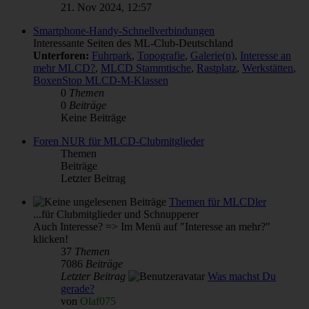
21. Nov 2024, 12:57
Smartphone-Handy-Schnellverbindungen
Interessante Seiten des ML-Club-Deutschland
Unterforen:
Fuhrpark
,
Topografie
,
Galerie(n)
,
Interesse an
mehr MLCD?
,
MLCD Stammtische
,
Rastplatz
,
Werkstätten
,
BoxenStop MLCD-M-Klassen
0
Themen
0
Beiträge
Keine Beiträge
Foren NUR für MLCD-Clubmitglieder
Themen
Beiträge
Letzter Beitrag
Themen für MLCDler
...für Clubmitglieder und Schnupperer
Auch Interesse? => Im Menü auf "Interesse an mehr?"
klicken!
37
Themen
7086
Beiträge
Letzter Beitrag
Was machst Du
gerade?
von
Olaf075