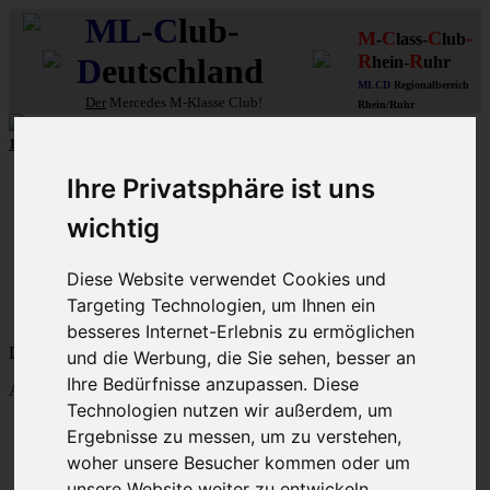
ML
-
C
lub-
M
C
C
-
-
lass-
lub
R
R
D
eutschland
hein-
uhr
MLCD
Regionalbereich
Der
Mercedes M-Klasse Club!
Rhein/Ruhr
10 aus mehr als 110
8-Zylinder
-MLCD-M-Klassen
...mehr...
Schnellzugriff
Ihre Privatsphäre ist uns
Ungelesene
wichtig
MLCD-Ausstellung
Forennutzer
Diese Website verwendet Cookies und
FAQ
Targeting Technologien, um Ihnen ein
MLCD-Seiten
MLCD-Foren-Übersicht
besseres Internet-Erlebnis zu ermöglichen
Dein letzter Besuch: 7. Aug 2026, 06:45
und die Werbung, die Sie sehen, besser an
Ihre Bedürfnisse anzupassen. Diese
Aktuelle Zeit: 7. Aug 2026, 06:45
Technologien nutzen wir außerdem, um
M-Klasse-Foren W163 W164 W166 V167
Ergebnisse zu messen, um zu verstehen,
Themen
woher unsere Besucher kommen oder um
Beiträge
Letzter Beitrag
unsere Website weiter zu entwickeln.