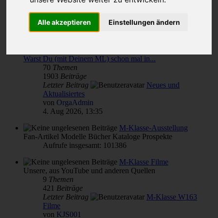
Themen für alle(s)
Alle akzeptieren
Einstellungen ändern
von & für M-Klasse- und MLCD-Interessierte
Unterforen:
M-Klasse(n) Verbrauch
,
Reparatur Wartung Pflege - Übersicht
,
Warst Du (mit Deinem ML) schon mal in...
70
Themen
1903
Beiträge
Letzter Beitrag
Neues und
Aktualisiertes
von
OrgaAdmin
4. Aug 2026, 13:35
M-Klasse-Ausstellung
Fan-Artikel Modelle Bücher Kataloge Prospekte
Aufrufe insgesamt: 101386
M-Klasse Filme
Unsere, aus YouTube und anderen Quellen
9
Themen
421
Beiträge
Letzter Beitrag
M-Klasse W163
Filme
von
KJS001