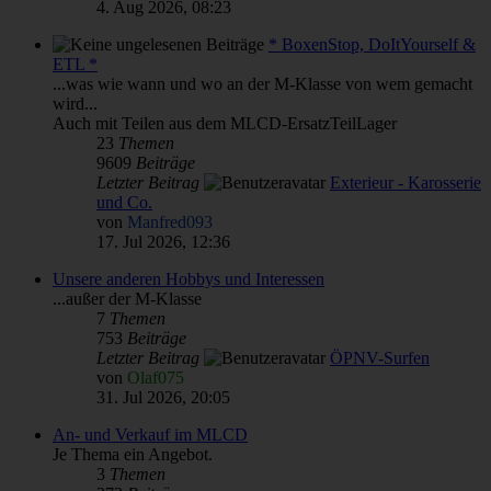
4. Aug 2026, 08:23
* BoxenStop, DoItYourself &
ETL *
...was wie wann und wo an der M-Klasse von wem gemacht
wird...
Auch mit Teilen aus dem MLCD-ErsatzTeilLager
23
Themen
9609
Beiträge
Letzter Beitrag
Exterieur - Karosserie
und Co.
von
Manfred093
17. Jul 2026, 12:36
Unsere anderen Hobbys und Interessen
...außer der M-Klasse
7
Themen
753
Beiträge
Letzter Beitrag
ÖPNV-Surfen
von
Olaf075
31. Jul 2026, 20:05
An- und Verkauf im MLCD
Je Thema ein Angebot.
3
Themen