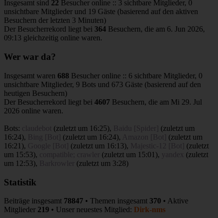
Insgesamt sind
22
Besucher online :: 3 sichtbare Mitglieder, 0
unsichtbare Mitglieder und 19 Gäste (basierend auf den aktiven
Besuchern der letzten 3 Minuten)
Der Besucherrekord liegt bei
364
Besuchern, die am 6. Jun 2026,
09:13 gleichzeitig online waren.
Wer war da?
Insgesamt waren
688
Besucher online :: 6 sichtbare Mitglieder, 0
unsichtbare Mitglieder, 9 Bots und 673 Gäste (basierend auf den
heutigen Besuchern)
Der Besucherrekord liegt bei
4607
Besuchern, die am Mi 29. Jul
2026 online waren.
Bots:
claudebot
(
zuletzt um 16:25
),
Baidu [Spider]
(
zuletzt um
16:24
),
Bing [Bot]
(
zuletzt um 16:24
),
Amazon [Bot]
(
zuletzt um
16:21
),
Google [Bot]
(
zuletzt um 16:13
),
Majestic-12 [Bot]
(
zuletzt
um 15:53
),
compatible; crawler
(
zuletzt um 15:01
),
yandex
(
zuletzt
um 12:53
),
Barkrowler
(
zuletzt um 3:28
)
Statistik
Beiträge insgesamt
78847
• Themen insgesamt
370
• Aktive
Mitglieder
219
• Unser neuestes Mitglied:
Dirk-nms