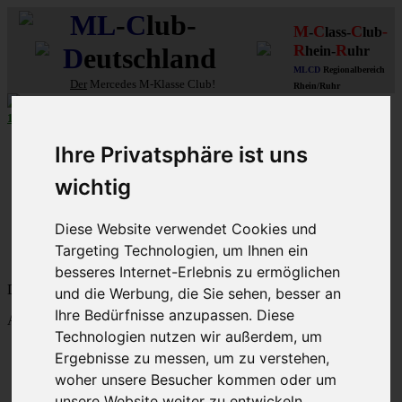
ML
-
C
lub-
M
C
C
-
-
lass-
lub
R
R
D
eutschland
hein-
uhr
MLCD
Regionalbereich
Der
Mercedes M-Klasse Club!
Rhein/Ruhr
10 aus 27
MLCD
-M-Klassen in
Grün
...mehr...
Schnellzugriff
Ihre Privatsphäre ist uns
Ungelesene
wichtig
MLCD-Ausstellung
Forennutzer
Diese Website verwendet Cookies und
FAQ
Targeting Technologien, um Ihnen ein
MLCD-Seiten
MLCD-Foren-Übersicht
besseres Internet-Erlebnis zu ermöglichen
Dein letzter Besuch: 7. Aug 2026, 16:25
und die Werbung, die Sie sehen, besser an
Ihre Bedürfnisse anzupassen. Diese
Aktuelle Zeit: 7. Aug 2026, 16:25
Technologien nutzen wir außerdem, um
M-Klasse-Foren W163 W164 W166 V167
Ergebnisse zu messen, um zu verstehen,
Themen
woher unsere Besucher kommen oder um
Beiträge
Letzter Beitrag
unsere Website weiter zu entwickeln.