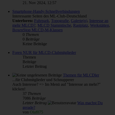
21. Nov 2024, 12:57
Smartphone-Handy-Schnellverbindungen
Interessante Seiten des ML-Club-Deutschland
Unterforen:
Fuhrpark
,
Topografie
,
Galerie(n)
,
Interesse an
mehr MLCD?
,
MLCD Stammtische
,
Rastplatz
,
Werkstätten
,
BoxenStop MLCD-M-Klassen
0
Themen
0
Beiträge
Keine Beiträge
Foren NUR für MLCD-Clubmitglieder
Themen
Beiträge
Letzter Beitrag
Themen für MLCDler
...für Clubmitglieder und Schnupperer
Auch Interesse? => Im Menü auf "Interesse an mehr?"
klicken!
37
Themen
7086
Beiträge
Letzter Beitrag
Was machst Du
gerade?
von
Olaf075