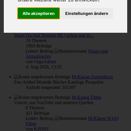
Themen für alle(s)
Alle akzeptieren
Einstellungen ändern
von & für M-Klasse- und MLCD-Interessierte
Unterforen:
M-Klasse(n) Verbrauch
,
Reparatur Wartung Pflege - Übersicht
,
Warst Du (mit Deinem ML) schon mal in...
70
Themen
1903
Beiträge
Letzter Beitrag
Neues und
Aktualisiertes
von
OrgaAdmin
4. Aug 2026, 13:35
M-Klasse-Ausstellung
Fan-Artikel Modelle Bücher Kataloge Prospekte
Aufrufe insgesamt: 101387
M-Klasse Filme
Unsere, aus YouTube und anderen Quellen
9
Themen
421
Beiträge
Letzter Beitrag
M-Klasse W163
Filme
von
KJS001