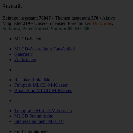
Statistik
Beiträge insgesamt
78847
• Themen insgesamt
370
• Aktive
Mitglieder
219
• Unsere
5
neusten Forennutzer:
Dirk-nms
,
Stefan64
,
Peter Ahnert
,
Spontan88
,
ML 500
MLCD-Seiten
MLCD-Ausstellung Fan-Artikel
Galerie(n)
Werkstätten
...
Rastplatz Lokalitäten
Fuhrpark MLCD-M-Klassen
BoxenStop MLCD-M-Klassen
...
Topografie MLCD-M-Klassen
MLCD Stammtische
Interesse an mehr MLCD?
Für Clubmitglieder