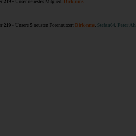
er
219
• Unser neuestes Mitglied:
Dirk-nms
er
219
• Unsere
5
neusten Forennutzer:
Dirk-nms
,
Stefan64
,
Peter Ah