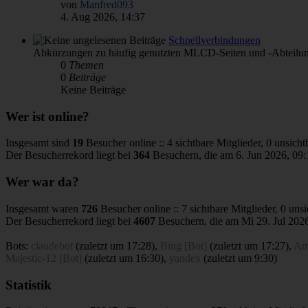
von
Manfred093
4. Aug 2026, 14:37
Schnellverbindungen
Abkürzungen zu häufig genutzten MLCD-Seiten und -Abteilu
0
Themen
0
Beiträge
Keine Beiträge
Wer ist online?
Insgesamt sind
19
Besucher online :: 4 sichtbare Mitglieder, 0 unsich
Der Besucherrekord liegt bei
364
Besuchern, die am 6. Jun 2026, 09:1
Wer war da?
Insgesamt waren
726
Besucher online :: 7 sichtbare Mitglieder, 0 uns
Der Besucherrekord liegt bei
4607
Besuchern, die am Mi 29. Jul 2026
Bots:
claudebot
(
zuletzt um 17:28
),
Bing [Bot]
(
zuletzt um 17:27
),
Am
Majestic-12 [Bot]
(
zuletzt um 16:30
),
yandex
(
zuletzt um 9:30
)
Statistik