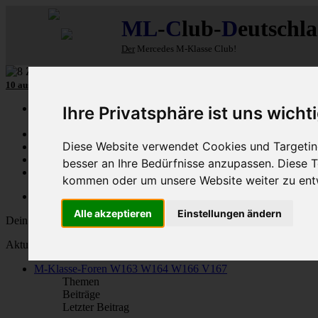
ML
-
C
lub-
D
eutschl
Der
Mercedes M-Klasse Club!
10 aus mehr als 110
8-Zylinder
-MLCD-M-Klassen
...mehr...
Schnellzugriff
Ihre Privatsphäre ist uns wicht
Ungelesene
Diese Website verwendet Cookies und Targeting
MLCD-Ausstellung
Forennutzer
besser an Ihre Bedürfnisse anzupassen. Diese
FAQ
kommen oder um unsere Website weiter zu ent
MLCD-Seiten
MLCD-Foren-Übersicht
Alle akzeptieren
Einstellungen ändern
Dein letzter Besuch: 6. Aug 2026, 17:28
Aktuelle Zeit: 6. Aug 2026, 17:28
M-Klasse-Foren W163 W164 W166 V167
Themen
Beiträge
Letzter Beitrag