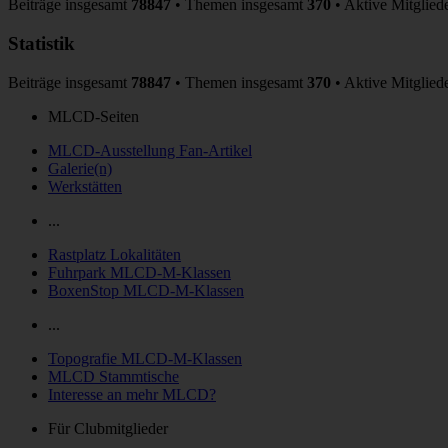
Beiträge insgesamt
78847
• Themen insgesamt
370
• Aktive Mitglied
Statistik
Beiträge insgesamt
78847
• Themen insgesamt
370
• Aktive Mitglied
MLCD-Seiten
MLCD-Ausstellung Fan-Artikel
Galerie(n)
Werkstätten
...
Rastplatz Lokalitäten
Fuhrpark MLCD-M-Klassen
BoxenStop MLCD-M-Klassen
...
Topografie MLCD-M-Klassen
MLCD Stammtische
Interesse an mehr MLCD?
Für Clubmitglieder