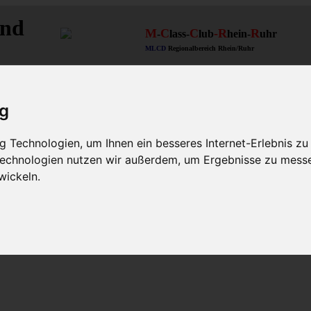
and
M
C
C
-R
R
-
lass-
lub
hein-
uhr
MLCD
Regionalbereich Rhein/Ruhr
ig
 Technologien, um Ihnen ein besseres Internet-Erlebnis zu
 Technologien nutzen wir außerdem, um Ergebnisse zu mess
wickeln.