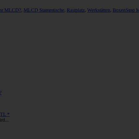
mehr MLCD?
,
MLCD Stammtische
,
Rastplatz
,
Werkstätten
,
BoxenStop 
?
ETL *
rd...