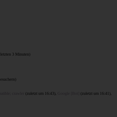
 letzten 3 Minuten)
Besuchern)
atible; crawler
(
zuletzt um 16:43
),
Google [Bot]
(
zuletzt um 16:41
),