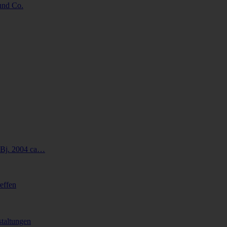
 und Co.
Bj. 2004 ca…
effen
taltungen