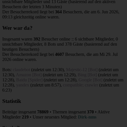
unsichtbare Mitglieder und 13 Gäste (basierend auf den aktiven
Besuchern der letzten 3 Minuten)
Der Besucherrekord liegt bei
364
Besuchern, die am 6. Jun 2026,
09:13 gleichzeitig online waren.
Wer war da?
Insgesamt waren
392
Besucher online :: 6 sichtbare Mitglieder, 0
unsichtbare Mitglieder, 8 Bots und 378 Gäste (basierend auf den
heutigen Besuchern)
Der Besucherrekord liegt bei
4607
Besuchern, die am Mi 29. Jul
2026 online waren.
Bots:
claudebot
(
zuletzt um 12:30
),
Majestic-12 [Bot]
(
zuletzt um
12:30
),
Amazon [Bot]
(
zuletzt um 12:29
),
Bing [Bot]
(
zuletzt um
12:28
),
Baidu [Spider]
(
zuletzt um 12:28
),
Google [Bot]
(
zuletzt um
12:28
),
yandex
(
zuletzt um 8:57
),
compatible; crawler
(
zuletzt um
6:23
)
Statistik
Beiträge insgesamt
78869
• Themen insgesamt
370
• Aktive
Mitglieder
219
• Unser neuestes Mitglied:
Dirk-nms