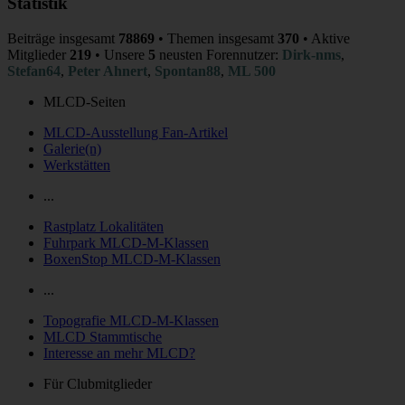
Statistik
Beiträge insgesamt
78869
• Themen insgesamt
370
• Aktive
Mitglieder
219
• Unsere
5
neusten Forennutzer:
Dirk-nms
,
Stefan64
,
Peter Ahnert
,
Spontan88
,
ML 500
MLCD-Seiten
MLCD-Ausstellung Fan-Artikel
Galerie(n)
Werkstätten
...
Rastplatz Lokalitäten
Fuhrpark MLCD-M-Klassen
BoxenStop MLCD-M-Klassen
...
Topografie MLCD-M-Klassen
MLCD Stammtische
Interesse an mehr MLCD?
Für Clubmitglieder