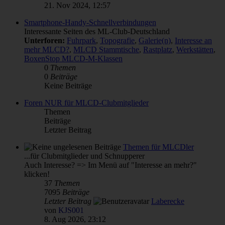
21. Nov 2024, 12:57
Smartphone-Handy-Schnellverbindungen
Interessante Seiten des ML-Club-Deutschland
Unterforen:
Fuhrpark
,
Topografie
,
Galerie(n)
,
Interesse an
mehr MLCD?
,
MLCD Stammtische
,
Rastplatz
,
Werkstätten
,
BoxenStop MLCD-M-Klassen
0
Themen
0
Beiträge
Keine Beiträge
Foren NUR für MLCD-Clubmitglieder
Themen
Beiträge
Letzter Beitrag
Themen für MLCDler
...für Clubmitglieder und Schnupperer
Auch Interesse? => Im Menü auf "Interesse an mehr?"
klicken!
37
Themen
7095
Beiträge
Letzter Beitrag
Laberecke
von
KJS001
8. Aug 2026, 23:12