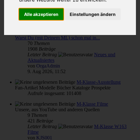
Themen für alle(s)
Alle akzeptieren
Einstellungen ändern
von & für M-Klasse- und MLCD-Interessierte
Unterforen:
M-Klasse(n) Verbrauch
,
Reparatur Wartung Pflege - Übersicht
,
Warst Du (mit Deinem ML) schon mal in...
70
Themen
1908
Beiträge
Letzter Beitrag
Neues und
Aktualisiertes
von
OrgaAdmin
9. Aug 2026, 11:52
M-Klasse-Ausstellung
Fan-Artikel Modelle Bücher Kataloge Prospekte
Aufrufe insgesamt: 101408
M-Klasse Filme
Unsere, aus YouTube und anderen Quellen
9
Themen
421
Beiträge
Letzter Beitrag
M-Klasse W163
Filme
von
KJS001