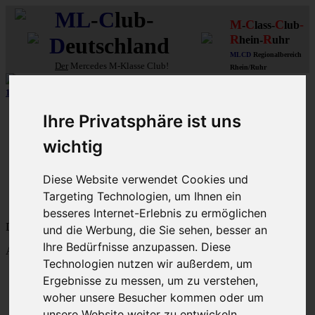
ML
-
C
lub-
M
C
C
-
-
lass-
lub
R
R
D
eutschland
hein-
uhr
MLCD
Regionalbereich
Der
Mercedes M-Klasse Club!
Rhein/Ruhr
12 aus mehr als 170
Schwarzfahrer
-MLCD-M-Klassen :-)
...mehr..
Schnellzugriff
Ihre Privatsphäre ist uns
Ungelesene
wichtig
MLCD-Ausstellung
Forennutzer
Diese Website verwendet Cookies und
FAQ
Targeting Technologien, um Ihnen ein
MLCD-Seiten
MLCD-Foren-Übersicht
besseres Internet-Erlebnis zu ermöglichen
Dein letzter Besuch: 9. Aug 2026, 12:30
und die Werbung, die Sie sehen, besser an
Ihre Bedürfnisse anzupassen. Diese
Aktuelle Zeit: 9. Aug 2026, 12:30
Technologien nutzen wir außerdem, um
M-Klasse-Foren W163 W164 W166 V167
Ergebnisse zu messen, um zu verstehen,
Themen
woher unsere Besucher kommen oder um
Beiträge
Letzter Beitrag
unsere Website weiter zu entwickeln.