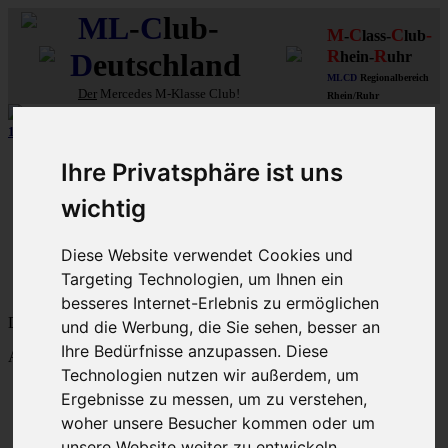
ML
-
C
lub-
M
C
C
-
-
lass-
lub
R
R
D
eutschland
hein-
uhr
MLCD
Regionalbereich
Der
Mercedes M-Klasse Club!
Rhein/Ruhr
10 aus 15 unserer in
Graz (A)
gebauten MLCDler-M-Klassen
| ...mehr...
Schnellzugriff
Ihre Privatsphäre ist uns
Ungelesene
wichtig
MLCD-Ausstellung
Forennutzer
Diese Website verwendet Cookies und
FAQ
Targeting Technologien, um Ihnen ein
MLCD-Seiten
MLCD-Foren-Übersicht
besseres Internet-Erlebnis zu ermöglichen
Dein letzter Besuch: 8. Aug 2026, 20:34
und die Werbung, die Sie sehen, besser an
Ihre Bedürfnisse anzupassen. Diese
Aktuelle Zeit: 8. Aug 2026, 20:34
Technologien nutzen wir außerdem, um
M-Klasse-Foren W163 W164 W166 V167
Ergebnisse zu messen, um zu verstehen,
Themen
woher unsere Besucher kommen oder um
Beiträge
Letzter Beitrag
unsere Website weiter zu entwickeln.