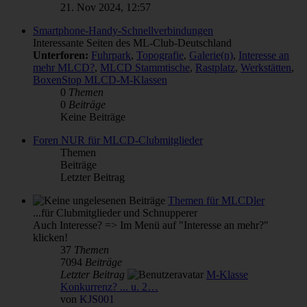
21. Nov 2024, 12:57
Smartphone-Handy-Schnellverbindungen
Interessante Seiten des ML-Club-Deutschland
Unterforen:
Fuhrpark
,
Topografie
,
Galerie(n)
,
Interesse an
mehr MLCD?
,
MLCD Stammtische
,
Rastplatz
,
Werkstätten
,
BoxenStop MLCD-M-Klassen
0
Themen
0
Beiträge
Keine Beiträge
Foren NUR für MLCD-Clubmitglieder
Themen
Beiträge
Letzter Beitrag
Themen für MLCDler
...für Clubmitglieder und Schnupperer
Auch Interesse? => Im Menü auf "Interesse an mehr?"
klicken!
37
Themen
7094
Beiträge
Letzter Beitrag
M-Klasse
Konkurrenz? ... u. 2…
von
KJS001