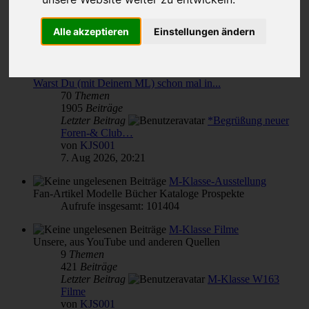
Themen für alle(s)
Alle akzeptieren
Einstellungen ändern
von & für M-Klasse- und MLCD-Interessierte
Unterforen:
M-Klasse(n) Verbrauch
,
Reparatur Wartung Pflege - Übersicht
,
Warst Du (mit Deinem ML) schon mal in...
70
Themen
1905
Beiträge
Letzter Beitrag
*Begrüßung neuer
Foren-& Club…
von
KJS001
7. Aug 2026, 20:21
M-Klasse-Ausstellung
Fan-Artikel Modelle Bücher Kataloge Prospekte
Aufrufe insgesamt: 101404
M-Klasse Filme
Unsere, aus YouTube und anderen Quellen
9
Themen
421
Beiträge
Letzter Beitrag
M-Klasse W163
Filme
von
KJS001