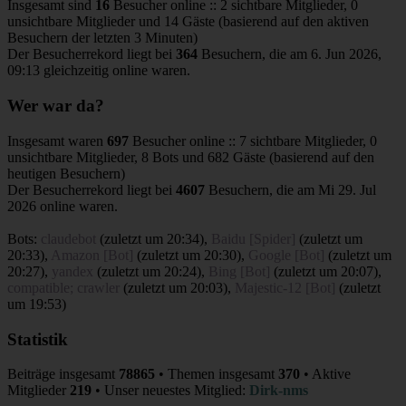
Insgesamt sind
16
Besucher online :: 2 sichtbare Mitglieder, 0
unsichtbare Mitglieder und 14 Gäste (basierend auf den aktiven
Besuchern der letzten 3 Minuten)
Der Besucherrekord liegt bei
364
Besuchern, die am 6. Jun 2026,
09:13 gleichzeitig online waren.
Wer war da?
Insgesamt waren
697
Besucher online :: 7 sichtbare Mitglieder, 0
unsichtbare Mitglieder, 8 Bots und 682 Gäste (basierend auf den
heutigen Besuchern)
Der Besucherrekord liegt bei
4607
Besuchern, die am Mi 29. Jul
2026 online waren.
Bots:
claudebot
(
zuletzt um 20:34
),
Baidu [Spider]
(
zuletzt um
20:33
),
Amazon [Bot]
(
zuletzt um 20:30
),
Google [Bot]
(
zuletzt um
20:27
),
yandex
(
zuletzt um 20:24
),
Bing [Bot]
(
zuletzt um 20:07
),
compatible; crawler
(
zuletzt um 20:03
),
Majestic-12 [Bot]
(
zuletzt
um 19:53
)
Statistik
Beiträge insgesamt
78865
• Themen insgesamt
370
• Aktive
Mitglieder
219
• Unser neuestes Mitglied:
Dirk-nms