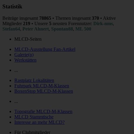
Statistik
Beiträge insgesamt
78865
• Themen insgesamt
370
• Aktive
Mitglieder
219
• Unsere
5
neusten Forennutzer:
Dirk-nms
,
Stefan64
,
Peter Ahnert
,
Spontan88
,
ML 500
MLCD-Seiten
MLCD-Ausstellung Fan-Artikel
Galerie(n)
Werkstätten
...
Rastplatz Lokalitäten
Fuhrpark MLCD-M-Klassen
BoxenStop MLCD-M-Klassen
...
Topografie MLCD-M-Klassen
MLCD Stammtische
Interesse an mehr MLCD?
Für Clubmitglieder