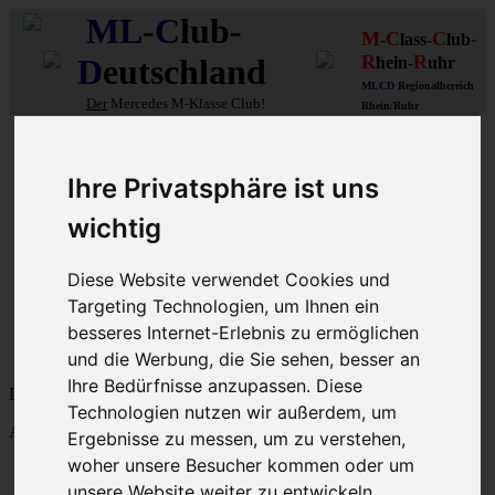
ML
-
C
lub-
M
C
C
-
-
lass-
lub
R
R
D
eutschland
hein-
uhr
MLCD
Regionalbereich
Der
Mercedes M-Klasse Club!
Rhein/Ruhr
10 aus 15 unserer in
Graz (A)
gebauten MLCDler-M-Klassen
| ...mehr...
Ihre Privatsphäre ist uns
Schnellzugriff
wichtig
Ungelesene
MLCD-Ausstellung
Diese Website verwendet Cookies und
Forennutzer
Targeting Technologien, um Ihnen ein
FAQ
besseres Internet-Erlebnis zu ermöglichen
MLCD-Seiten
MLCD-Foren-Übersicht
und die Werbung, die Sie sehen, besser an
Ihre Bedürfnisse anzupassen. Diese
Dein letzter Besuch: 9. Aug 2026, 04:24
Technologien nutzen wir außerdem, um
Aktuelle Zeit: 9. Aug 2026, 04:24
Ergebnisse zu messen, um zu verstehen,
woher unsere Besucher kommen oder um
M-Klasse-Foren W163 W164 W166 V167
Themen
unsere Website weiter zu entwickeln.