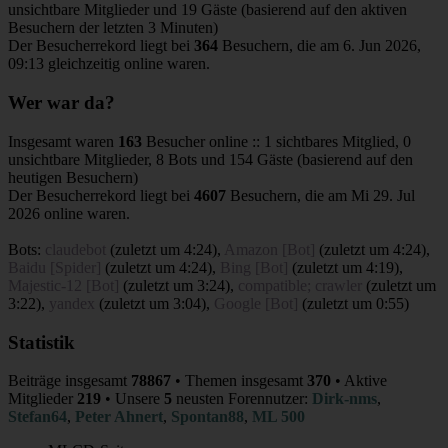
unsichtbare Mitglieder und 19 Gäste (basierend auf den aktiven
Besuchern der letzten 3 Minuten)
Der Besucherrekord liegt bei
364
Besuchern, die am 6. Jun 2026,
09:13 gleichzeitig online waren.
Wer war da?
Insgesamt waren
163
Besucher online :: 1 sichtbares Mitglied, 0
unsichtbare Mitglieder, 8 Bots und 154 Gäste (basierend auf den
heutigen Besuchern)
Der Besucherrekord liegt bei
4607
Besuchern, die am Mi 29. Jul
2026 online waren.
Bots:
claudebot
(
zuletzt um 4:24
),
Amazon [Bot]
(
zuletzt um 4:24
),
Baidu [Spider]
(
zuletzt um 4:24
),
Bing [Bot]
(
zuletzt um 4:19
),
Majestic-12 [Bot]
(
zuletzt um 3:24
),
compatible; crawler
(
zuletzt um
3:22
),
yandex
(
zuletzt um 3:04
),
Google [Bot]
(
zuletzt um 0:55
)
Statistik
Beiträge insgesamt
78867
• Themen insgesamt
370
• Aktive
Mitglieder
219
• Unsere
5
neusten Forennutzer:
Dirk-nms
,
Stefan64
,
Peter Ahnert
,
Spontan88
,
ML 500