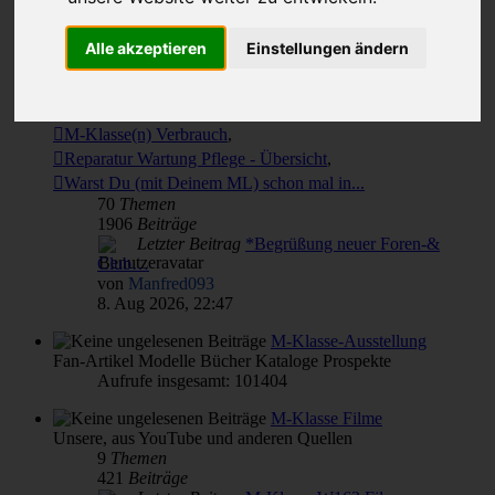
Beiträge
Letzter Beitrag
Alle akzeptieren
Einstellungen ändern
Themen für alle(s)
von & für M-Klasse- und MLCD-Interessierte
Unterforen:
M-Klasse(n) Verbrauch
,
Reparatur Wartung Pflege - Übersicht
,
Warst Du (mit Deinem ML) schon mal in...
70
Themen
1906
Beiträge
Letzter Beitrag
*Begrüßung neuer Foren-&
Club…
von
Manfred093
8. Aug 2026, 22:47
M-Klasse-Ausstellung
Fan-Artikel Modelle Bücher Kataloge Prospekte
Aufrufe insgesamt: 101404
M-Klasse Filme
Unsere, aus YouTube und anderen Quellen
9
Themen
421
Beiträge