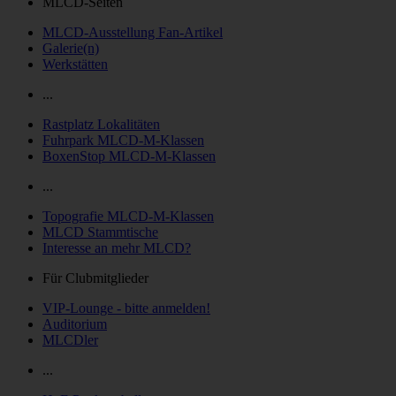
MLCD-Seiten
MLCD-Ausstellung Fan-Artikel
Galerie(n)
Werkstätten
...
Rastplatz Lokalitäten
Fuhrpark MLCD-M-Klassen
BoxenStop MLCD-M-Klassen
...
Topografie MLCD-M-Klassen
MLCD Stammtische
Interesse an mehr MLCD?
Für Clubmitglieder
VIP-Lounge - bitte anmelden!
Auditorium
MLCDler
...