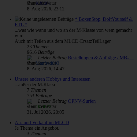
von
KJS001
8. Aug 2026, 23:12
* BoxenStop, DoItYourself &
ETL *
...was wie wann und wo an der M-Klasse von wem gemacht
wird...
Auch mit Teilen aus dem MLCD-ErsatzTeilLager
23
Themen
9616
Beiträge
Letzter Beitrag
Bestellungen & Aufträge / MB-…
von
Manfred093
8. Aug 2026, 14:47
Unsere anderen Hobbys und Interessen
...außer der M-Klasse
7
Themen
753
Beiträge
Letzter Beitrag
ÖPNV-Surfen
von
Olaf075
31. Jul 2026, 20:05
An- und Verkauf im MLCD
Je Thema ein Angebot.
3
Themen