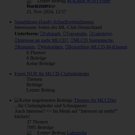
Letzter Beitrag
M-Klasse W163 Filme
von
KJS001
21. Nov 2024, 12:57
Smartphone-Handy-Schnellverbindungen
Interessante Seiten des ML-Club-Deutschland
Unterforen:
Fuhrpark
,
Topografie
,
Galerie(n)
,
Interesse an mehr MLCD?
,
MLCD Stammtische
,
Rastplatz
,
Werkstätten
,
BoxenStop MLCD-M-Klassen
0
Themen
0
Beiträge
Keine Beiträge
Foren NUR für MLCD-Clubmitglieder
Themen
Beiträge
Letzter Beitrag
Themen für MLCDler
...für Clubmitglieder und Schnupperer
Auch Interesse? => Im Menü auf "Interesse an mehr?"
klicken!
37
Themen
7095
Beiträge
Letzter Beitrag
Laberecke