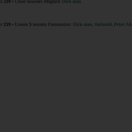
er
219
• Unser neuestes Mitglied:
Dirk-nms
er
219
• Unsere
5
neusten Forennutzer:
Dirk-nms
,
Stefan64
,
Peter Ah