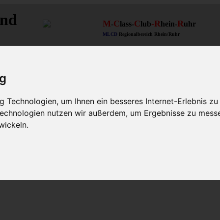
and
M
C
C
-R
R
-
lass-
lub
hein-
uhr
MLCD
Regionalbereich Rhein/Ruhr
ig
 Technologien, um Ihnen ein besseres Internet-Erlebnis zu
 Technologien nutzen wir außerdem, um Ergebnisse zu mess
wickeln.