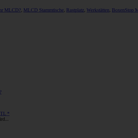
mehr MLCD?
,
MLCD Stammtische
,
Rastplatz
,
Werkstätten
,
BoxenStop 
?
ETL *
rd...