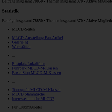
Beiträge insgesamt
78850
• Themen insgesamt
370
• Aktive Mitglied
Statistik
Beiträge insgesamt
78850
• Themen insgesamt
370
• Aktive Mitglied
MLCD-Seiten
MLCD-Ausstellung Fan-Artikel
Galerie(n)
Werkstätten
...
Rastplatz Lokalitäten
Fuhrpark MLCD-M-Klassen
BoxenStop MLCD-M-Klassen
...
Topografie MLCD-M-Klassen
MLCD Stammtische
Interesse an mehr MLCD?
Für Clubmitglieder