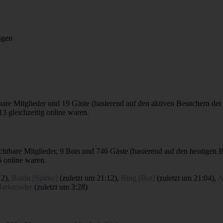
ngen
tbare Mitglieder und 19 Gäste (basierend auf den aktiven Besuchern der
3 gleichzeitig online waren.
sichtbare Mitglieder, 9 Bots und 746 Gäste (basierend auf den heutigen 
 online waren.
12
),
Baidu [Spider]
(
zuletzt um 21:12
),
Bing [Bot]
(
zuletzt um 21:04
),
A
Barkrowler
(
zuletzt um 3:28
)