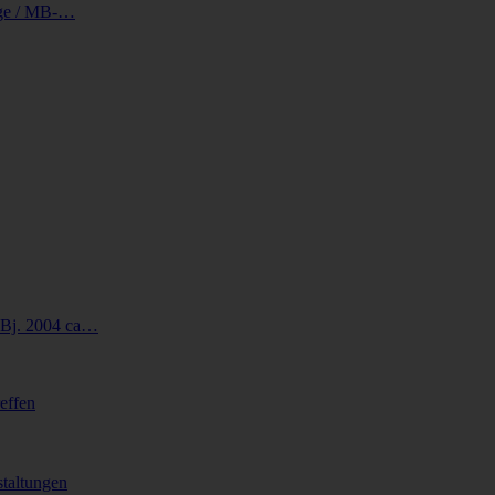
äge / MB-…
Bj. 2004 ca…
effen
taltungen