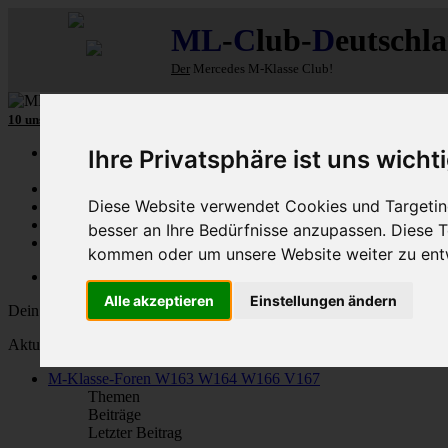
ML
-
C
lub-
D
eutschl
Der
Mercedes M-Klasse Club!
10 unserer W164
MLCD
-M-Klassen
aus
2009
und
2010
...mehr...
Schnellzugriff
Ihre Privatsphäre ist uns wicht
Ungelesene
Diese Website verwendet Cookies und Targeting
MLCD-Ausstellung
Forennutzer
besser an Ihre Bedürfnisse anzupassen. Diese
FAQ
kommen oder um unsere Website weiter zu ent
MLCD-Seiten
MLCD-Foren-Übersicht
Alle akzeptieren
Einstellungen ändern
Dein letzter Besuch: 7. Aug 2026, 21:12
Aktuelle Zeit: 7. Aug 2026, 21:12
M-Klasse-Foren W163 W164 W166 V167
Themen
Beiträge
Letzter Beitrag