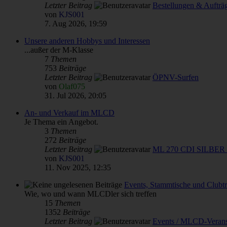
Letzter Beitrag
Bestellungen & Auftr
von
KJS001
7. Aug 2026, 19:59
Unsere anderen Hobbys und Interessen
...außer der M-Klasse
7
Themen
753
Beiträge
Letzter Beitrag
ÖPNV-Surfen
von
Olaf075
31. Jul 2026, 20:05
An- und Verkauf im MLCD
Je Thema ein Angebot.
3
Themen
272
Beiträge
Letzter Beitrag
ML 270 CDI SILBER 
von
KJS001
11. Nov 2025, 12:35
Events, Stammtische und Clubtr
Wie, wo und wann MLCDler sich treffen
15
Themen
1352
Beiträge
Letzter Beitrag
Events / MLCD-Verans