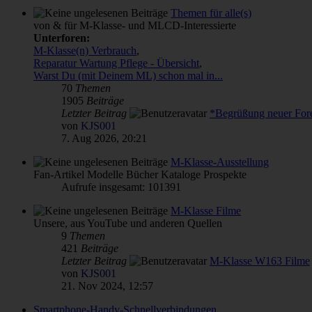
Themen für alle(s)
von & für M-Klasse- und MLCD-Interessierte
Unterforen:
M-Klasse(n) Verbrauch
,
Reparatur Wartung Pflege - Übersicht
,
Warst Du (mit Deinem ML) schon mal in...
70
Themen
1905
Beiträge
Letzter Beitrag
*Begrüßung neuer Fo
von
KJS001
7. Aug 2026, 20:21
M-Klasse-Ausstellung
Fan-Artikel Modelle Bücher Kataloge Prospekte
Aufrufe insgesamt: 101391
M-Klasse Filme
Unsere, aus YouTube und anderen Quellen
9
Themen
421
Beiträge
Letzter Beitrag
M-Klasse W163 Filme
von
KJS001
21. Nov 2024, 12:57
Smartphone-Handy-Schnellverbindungen