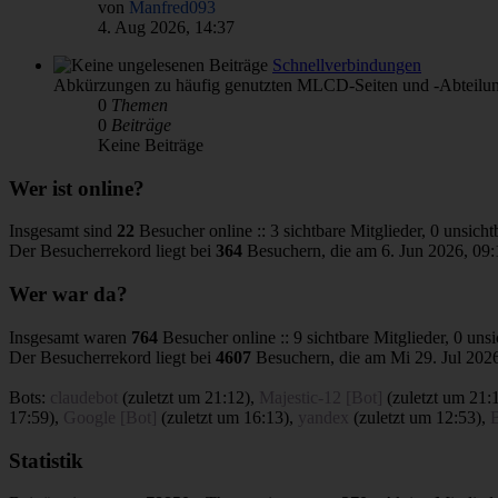
von
Manfred093
4. Aug 2026, 14:37
Schnellverbindungen
Abkürzungen zu häufig genutzten MLCD-Seiten und -Abteilu
0
Themen
0
Beiträge
Keine Beiträge
Wer ist online?
Insgesamt sind
22
Besucher online :: 3 sichtbare Mitglieder, 0 unsich
Der Besucherrekord liegt bei
364
Besuchern, die am 6. Jun 2026, 09:1
Wer war da?
Insgesamt waren
764
Besucher online :: 9 sichtbare Mitglieder, 0 un
Der Besucherrekord liegt bei
4607
Besuchern, die am Mi 29. Jul 2026
Bots:
claudebot
(
zuletzt um 21:12
),
Majestic-12 [Bot]
(
zuletzt um 21:
17:59
),
Google [Bot]
(
zuletzt um 16:13
),
yandex
(
zuletzt um 12:53
),
Statistik