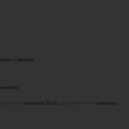
 letzten 3 Minuten)
Besuchern)
mazon [Bot]
(
zuletzt um 20:26
),
compatible; crawler
(
zuletzt um