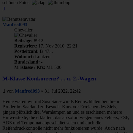
schönen Fotos.
Nach
oben
Manfred093
Chevalier
Beiträge:
8912
Registriert:
17. Nov 2010, 22:21
Postleitzahl:
B-47...
Wohnort:
Lontzen
Bundesland:
-
M-Klasse / Kfz:
ML 500
M-Klasse Konkurrenz? ... u. 2.-Wagen
Beitrag
von
Manfred093
»
31. Jul 2022, 22:42
Heute waren wir mit Susi Sausewinds Rennschlitten bei ihrem
Bruder im Saarland zu Besuch. Kurz vor Erreichen des Ziels,
gingen plötzlich drei Warnlampen an und es erschienen mehrere
Hinweistexte, die erklärten, das ab sofort wegen eines Fehlers, ESP,
ABS und Tempomat abgeschaltet seien und auch die
Reifendruckkontrolle nicht mehr funktionieren würde. Auch nach