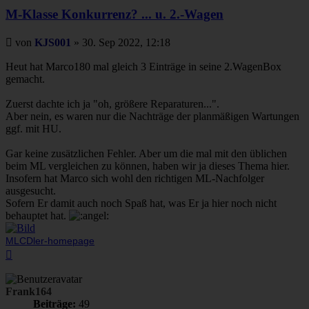
M-Klasse Konkurrenz? ... u. 2.-Wagen
Beitrag
von
KJS001
»
30. Sep 2022, 12:18
Heut hat Marco180 mal gleich 3 Einträge in seine 2.WagenBox
gemacht.
Zuerst dachte ich ja "oh, größere Reparaturen...".
Aber nein, es waren nur die Nachträge der planmäßigen Wartungen
ggf. mit HU.
Gar keine zusätzlichen Fehler. Aber um die mal mit den üblichen
beim ML vergleichen zu können, haben wir ja dieses Thema hier.
Insofern hat Marco sich wohl den richtigen ML-Nachfolger
ausgesucht.
Sofern Er damit auch noch Spaß hat, was Er ja hier noch nicht
behauptet hat.
MLCDler-homepage
Nach
oben
Frank164
Beiträge:
49