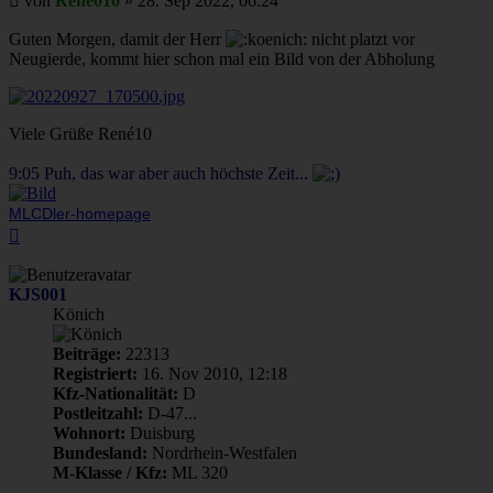
von
René010
»
28. Sep 2022, 06:24
Guten Morgen, damit der Herr
nicht platzt vor
Neugierde, kommt hier schon mal ein Bild von der Abholung
Viele Grüße René10
9:05 Puh, das war aber auch höchste Zeit...
MLCDler-homepage
Nach
oben
KJS001
Könich
Beiträge:
22313
Registriert:
16. Nov 2010, 12:18
Kfz-Nationalität:
D
Postleitzahl:
D-47...
Wohnort:
Duisburg
Bundesland:
Nordrhein-Westfalen
M-Klasse / Kfz:
ML 320