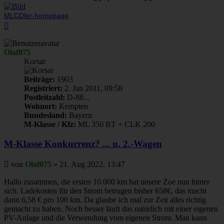
MLCDler-homepage
Nach
oben
Olaf075
Korsar
Beiträge:
1903
Registriert:
2. Jan 2011, 09:58
Postleitzahl:
D-88...
Wohnort:
Kempten
Bundesland:
Bayern
M-Klasse / Kfz:
ML 350 BT + CLK 200
M-Klasse Konkurrenz? ... u. 2.-Wagen
Beitrag
von
Olaf075
»
21. Aug 2022, 13:47
Hallo zusammen, die ersten 10.000 km hat unsere Zoe nun hinter
sich. Ladekosten für den Strom betrugen bisher 658€, das macht
dann 6,58 € pro 100 km. Da glaube ich mal zur Zeit alles richtig
gemacht zu haben. Noch besser läuft das natürlich mit einer eigenen
PV-Anlage und die Verwendung vom eigenen Strom. Man kann