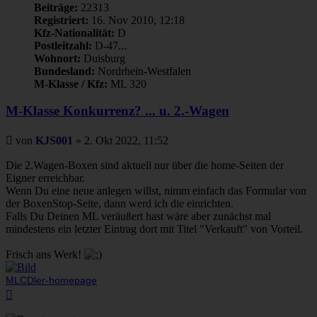
Beiträge:
22313
Registriert:
16. Nov 2010, 12:18
Kfz-Nationalität:
D
Postleitzahl:
D-47...
Wohnort:
Duisburg
Bundesland:
Nordrhein-Westfalen
M-Klasse / Kfz:
ML 320
M-Klasse Konkurrenz? ... u. 2.-Wagen
Beitrag
von
KJS001
»
2. Okt 2022, 11:52
Die 2.Wagen-Boxen sind aktuell nur über die home-Seiten der
Eigner erreichbar.
Wenn Du eine neue anlegen willst, nimm einfach das Formular von
der BoxenStop-Seite, dann werd ich die einrichten.
Falls Du Deinen ML veräußert hast wäre aber zunächst mal
mindestens ein letzter Eintrag dort mit Titel "Verkauft" von Vorteil.
Frisch ans Werk!
MLCDler-homepage
Nach
oben