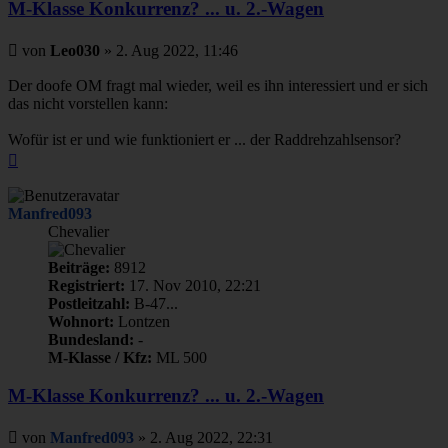
M-Klasse Konkurrenz? ... u. 2.-Wagen
Beitrag
von
Leo030
»
2. Aug 2022, 11:46
Der doofe OM fragt mal wieder, weil es ihn interessiert und er sich
das nicht vorstellen kann:
Wofür ist er und wie funktioniert er ... der Raddrehzahlsensor?
Nach
oben
Manfred093
Chevalier
Beiträge:
8912
Registriert:
17. Nov 2010, 22:21
Postleitzahl:
B-47...
Wohnort:
Lontzen
Bundesland:
-
M-Klasse / Kfz:
ML 500
M-Klasse Konkurrenz? ... u. 2.-Wagen
Beitrag
von
Manfred093
»
2. Aug 2022, 22:31