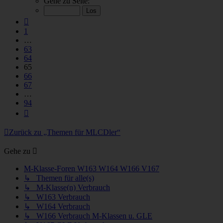
Gehe zu Seite:
von
94
Vorherige
1
…
63
64
65
66
67
…
94
Nächste
Zurück zu „Themen für MLCDler“
Gehe zu
M-Klasse-Foren W163 W164 W166 V167
↳ Themen für alle(s)
↳ M-Klasse(n) Verbrauch
↳ W163 Verbrauch
↳ W164 Verbrauch
↳ W166 Verbrauch M-Klassen u. GLE