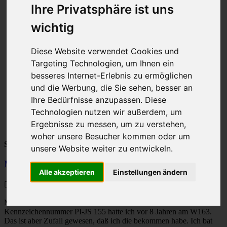
Seite
Ihre Privatsphäre ist uns
65
Gehe zu Seite:
von
wichtig
94
Vorherige
1
Diese Website verwendet Cookies und
…
63
Targeting Technologien, um Ihnen ein
64
besseres Internet-Erlebnis zu ermöglichen
65
und die Werbung, die Sie sehen, besser an
66
67
Ihre Bedürfnisse anzupassen. Diese
…
Technologien nutzen wir außerdem, um
94
Ergebnisse zu messen, um zu verstehen,
Nächste
woher unsere Besucher kommen oder um
Stefan009
unsere Website weiter zu entwickeln.
M-Klasse Konkurrenz? ... u. 2.-Wagen
Alle akzeptieren
Einstellungen ändern
Beitrag
von
Stefan009
»
24. Mai 2022, 22:58
Moin, nun löse ich mal das Rätsel auf, die selbe
Kennzeichennummer PI-JS 155 hatte ich vor 8 Jahren am W163.
Das ist aber Zufall gewesen, daß ich die bekommen habe. Ich bat