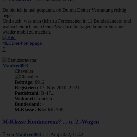
Da bin ich ja mal gespannt, ob Du mit Deiner Vermutung richtig
liegst.
Und auch, was man (ich) zu Ferienzeiten in 11 Bundesländern und
wahrscheinlich auch beim ASz dazu beitragen können Susanne
wieder mobil zu machen.
MLCDler-homepage
Nach
oben
Manfred093
Chevalier
Beiträge:
8912
Registriert:
17. Nov 2010, 22:21
Postleitzahl:
B-47...
Wohnort:
Lontzen
Bundesland:
-
M-Klasse / Kfz:
ML 500
M-Klasse Konkurrenz? ... u. 2.-Wagen
Beitrag
von
Manfred093
»
1. Aug 2022, 11:42