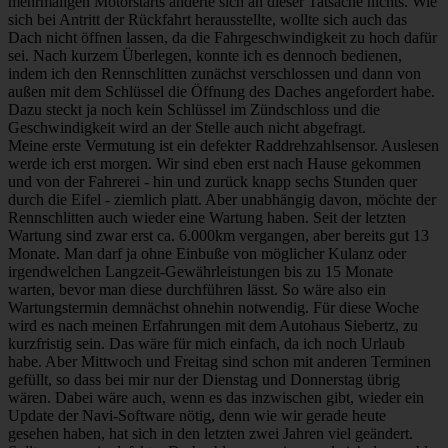
mehrmaligen Motorstarts änderte sich an dieser Tatsache nichts. Wie
sich bei Antritt der Rückfahrt herausstellte, wollte sich auch das
Dach nicht öffnen lassen, da die Fahrgeschwindigkeit zu hoch dafür
sei. Nach kurzem Überlegen, konnte ich es dennoch bedienen,
indem ich den Rennschlitten zunächst verschlossen und dann von
außen mit dem Schlüssel die Öffnung des Daches angefordert habe.
Dazu steckt ja noch kein Schlüssel im Zündschloss und die
Geschwindigkeit wird an der Stelle auch nicht abgefragt.
Meine erste Vermutung ist ein defekter Raddrehzahlsensor. Auslesen
werde ich erst morgen. Wir sind eben erst nach Hause gekommen
und von der Fahrerei - hin und zurück knapp sechs Stunden quer
durch die Eifel - ziemlich platt. Aber unabhängig davon, möchte der
Rennschlitten auch wieder eine Wartung haben. Seit der letzten
Wartung sind zwar erst ca. 6.000km vergangen, aber bereits gut 13
Monate. Man darf ja ohne Einbuße von möglicher Kulanz oder
irgendwelchen Langzeit-Gewährleistungen bis zu 15 Monate
warten, bevor man diese durchführen lässt. So wäre also ein
Wartungstermin demnächst ohnehin notwendig. Für diese Woche
wird es nach meinen Erfahrungen mit dem Autohaus Siebertz, zu
kurzfristig sein. Das wäre für mich einfach, da ich noch Urlaub
habe. Aber Mittwoch und Freitag sind schon mit anderen Terminen
gefüllt, so dass bei mir nur der Dienstag und Donnerstag übrig
wären. Dabei wäre auch, wenn es das inzwischen gibt, wieder ein
Update der Navi-Software nötig, denn wie wir gerade heute
gesehen haben, hat sich in den letzten zwei Jahren viel geändert.