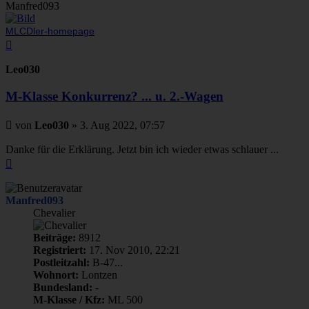
Manfred093
MLCDler-homepage
Nach
oben
Leo030
M-Klasse Konkurrenz? ... u. 2.-Wagen
Beitrag
von
Leo030
»
3. Aug 2022, 07:57
Danke für die Erklärung. Jetzt bin ich wieder etwas schlauer ...
Nach
oben
Manfred093
Chevalier
Beiträge:
8912
Registriert:
17. Nov 2010, 22:21
Postleitzahl:
B-47...
Wohnort:
Lontzen
Bundesland:
-
M-Klasse / Kfz:
ML 500