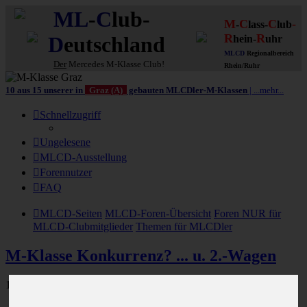
ML
-
C
lub-
M
C
C
-
-
lass-
lub
R
R
D
eutschland
hein-
uhr
MLCD
Regionalbereich
Der
Mercedes M-Klasse Club!
Rhein/Ruhr
10 aus 15 unserer in
Graz (A)
gebauten MLCDler-M-Klassen
| ...mehr...
Schnellzugriff
Ungelesene
MLCD-Ausstellung
Forennutzer
FAQ
MLCD-Seiten
MLCD-Foren-Übersicht
Foren NUR für
MLCD-Clubmitglieder
Themen für MLCDler
M-Klasse Konkurrenz? ... u. 2.-Wagen
1866 Beiträge