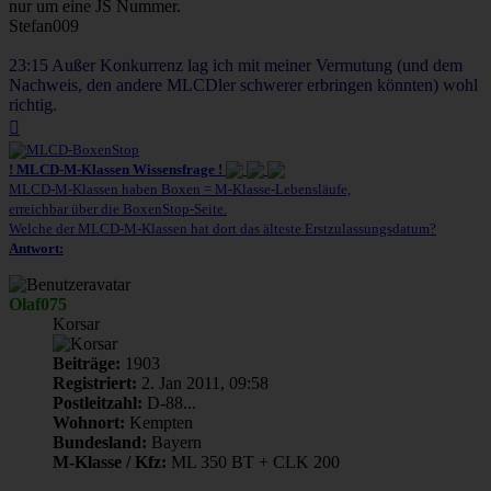
nur um eine JS Nummer.
Stefan009
23:15 Außer Konkurrenz lag ich mit meiner Vermutung (und dem
Nachweis, den andere MLCDler schwerer erbringen könnten) wohl
richtig.
Nach
oben
! MLCD-M-Klassen Wissensfrage !
MLCD-M-Klassen haben Boxen = M-Klasse-Lebensläufe,
erreichbar über die BoxenStop-Seite.
Welche der MLCD-M-Klassen hat dort das älteste Erstzulassungsdatum?
Antwort:
Olaf075
Korsar
Beiträge:
1903
Registriert:
2. Jan 2011, 09:58
Postleitzahl:
D-88...
Wohnort:
Kempten
Bundesland:
Bayern
M-Klasse / Kfz:
ML 350 BT + CLK 200