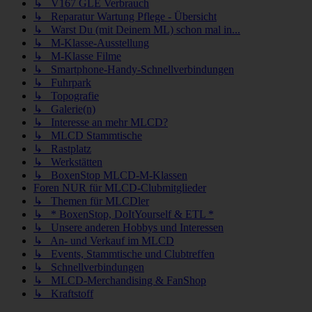
↳ V167 GLE Verbrauch
↳ Reparatur Wartung Pflege - Übersicht
↳ Warst Du (mit Deinem ML) schon mal in...
↳ M-Klasse-Ausstellung
↳ M-Klasse Filme
↳ Smartphone-Handy-Schnellverbindungen
↳ Fuhrpark
↳ Topografie
↳ Galerie(n)
↳ Interesse an mehr MLCD?
↳ MLCD Stammtische
↳ Rastplatz
↳ Werkstätten
↳ BoxenStop MLCD-M-Klassen
Foren NUR für MLCD-Clubmitglieder
↳ Themen für MLCDler
↳ * BoxenStop, DoItYourself & ETL *
↳ Unsere anderen Hobbys und Interessen
↳ An- und Verkauf im MLCD
↳ Events, Stammtische und Clubtreffen
↳ Schnellverbindungen
↳ MLCD-Merchandising & FanShop
↳ Kraftstoff