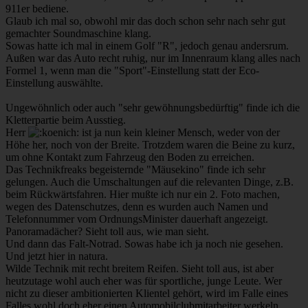
911er bediene.
Glaub ich mal so, obwohl mir das doch schon sehr nach sehr gut
gemachter Soundmaschine klang.
Sowas hatte ich mal in einem Golf "R", jedoch genau andersrum.
Außen war das Auto recht ruhig, nur im Innenraum klang alles nach
Formel 1, wenn man die "Sport"-Einstellung statt der Eco-
Einstellung auswählte.
Ungewöhnlich oder auch "sehr gewöhnungsbedürftig" finde ich die
Kletterpartie beim Ausstieg.
Herr
ist ja nun kein kleiner Mensch, weder von der
Höhe her, noch von der Breite. Trotzdem waren die Beine zu kurz,
um ohne Kontakt zum Fahrzeug den Boden zu erreichen.
Das Technikfreaks begeisternde "Mäusekino" finde ich sehr
gelungen. Auch die Umschaltungen auf die relevanten Dinge, z.B.
beim Rückwärtsfahren. Hier mußte ich nur ein 2. Foto machen,
wegen des Datenschutzes, denn es wurden auch Namen und
Telefonnummer vom OrdnungsMinister dauerhaft angezeigt.
Panoramadächer? Sieht toll aus, wie man sieht.
Und dann das Falt-Notrad. Sowas habe ich ja noch nie gesehen.
Und jetzt hier in natura.
Wilde Technik mit recht breitem Reifen. Sieht toll aus, ist aber
heutzutage wohl auch eher was für sportliche, junge Leute. Wer
nicht zu dieser ambitionierten Klientel gehört, wird im Falle eines
Falles wohl doch eher einen Automobilclubmitarbeiter werkeln