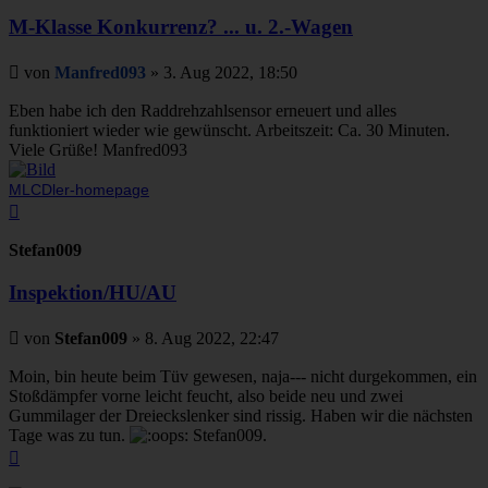
M-Klasse Konkurrenz? ... u. 2.-Wagen
Beitrag
von
Manfred093
»
3. Aug 2022, 18:50
Eben habe ich den Raddrehzahlsensor erneuert und alles
funktioniert wieder wie gewünscht. Arbeitszeit: Ca. 30 Minuten.
Viele Grüße! Manfred093
MLCDler-homepage
Nach
oben
Stefan009
Inspektion/HU/AU
Beitrag
von
Stefan009
»
8. Aug 2022, 22:47
Moin, bin heute beim Tüv gewesen, naja--- nicht durgekommen, ein
Stoßdämpfer vorne leicht feucht, also beide neu und zwei
Gummilager der Dreieckslenker sind rissig. Haben wir die nächsten
Tage was zu tun.
Stefan009.
Nach
oben