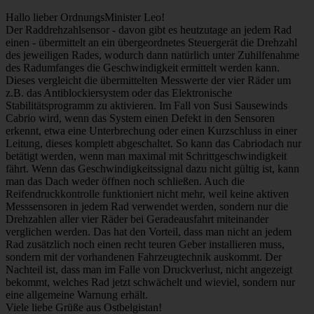
Hallo lieber OrdnungsMinister Leo!
Der Raddrehzahlsensor - davon gibt es heutzutage an jedem Rad
einen - übermittelt an ein übergeordnetes Steuergerät die Drehzahl
des jeweiligen Rades, wodurch dann natürlich unter Zuhilfenahme
des Radumfanges die Geschwindigkeit ermittelt werden kann.
Dieses vergleicht die übermittelten Messwerte der vier Räder um
z.B. das Antiblockiersystem oder das Elektronische
Stabilitätsprogramm zu aktivieren. Im Fall von Susi Sausewinds
Cabrio wird, wenn das System einen Defekt in den Sensoren
erkennt, etwa eine Unterbrechung oder einen Kurzschluss in einer
Leitung, dieses komplett abgeschaltet. So kann das Cabriodach nur
betätigt werden, wenn man maximal mit Schrittgeschwindigkeit
fährt. Wenn das Geschwindigkeitssignal dazu nicht gültig ist, kann
man das Dach weder öffnen noch schließen. Auch die
Reifendruckkontrolle funktioniert nicht mehr, weil keine aktiven
Messsensoren in jedem Rad verwendet werden, sondern nur die
Drehzahlen aller vier Räder bei Geradeausfahrt miteinander
verglichen werden. Das hat den Vorteil, dass man nicht an jedem
Rad zusätzlich noch einen recht teuren Geber installieren muss,
sondern mit der vorhandenen Fahrzeugtechnik auskommt. Der
Nachteil ist, dass man im Falle von Druckverlust, nicht angezeigt
bekommt, welches Rad jetzt schwächelt und wieviel, sondern nur
eine allgemeine Warnung erhält.
Viele liebe Grüße aus Ostbelgistan!