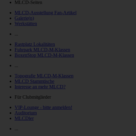
MLCD-Seiten
MLCD-Ausstellung Fan-Artikel
Galerie(n)
Werkstätten
...
Rastplatz Lokalitäten
Fuhrpark MLCD-M-Klassen
BoxenStop MLCD-M-Klassen
...
Topografie MLCD-M-Klassen
MLCD Stammtische
Interesse an mehr MLCD?
Für Clubmitglieder
VIP-Lounge - bitte anmelden!
Auditorium
MLCDler
...