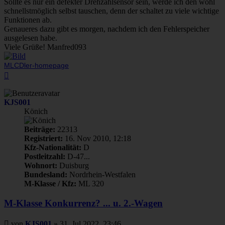
Sollte es nur ein defekter Drehzahlsensor sein, werde ich den wohl
schnellstmöglich selbst tauschen, denn der schaltet zu viele wichtige
Funktionen ab.
Genaueres dazu gibt es morgen, nachdem ich den Fehlerspeicher
ausgelesen habe.
Viele Grüße! Manfred093
MLCDler-homepage
Nach
oben
KJS001
Könich
Beiträge:
22313
Registriert:
16. Nov 2010, 12:18
Kfz-Nationalität:
D
Postleitzahl:
D-47...
Wohnort:
Duisburg
Bundesland:
Nordrhein-Westfalen
M-Klasse / Kfz:
ML 320
M-Klasse Konkurrenz? ... u. 2.-Wagen
Beitrag
von
KJS001
»
31. Jul 2022, 23:46