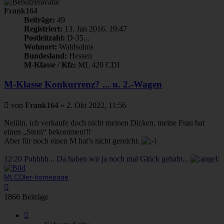
Frank164
Beiträge:
49
Registriert:
13. Jan 2016, 19:47
Postleitzahl:
D-35...
Wohnort:
Waldsolms
Bundesland:
Hessen
M-Klasse / Kfz:
ML 420 CDI
M-Klasse Konkurrenz? ... u. 2.-Wagen
Beitrag
von
Frank164
»
2. Okt 2022, 11:56
Neiiiin, ich verkaufe doch nicht meinen Dicken, meine Frau hat
einen „Stern“ bekommen!!!
Aber für noch einen M hat’s nicht gereicht.
12:20 Puhhhh... Da haben wir ja noch mal Glück gehabt...
MLCDler-homepage
Nach
oben
1866 Beiträge
Seite
65