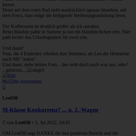
lassen.
Denn auf dem roten Rad steht ausdrücklich (genau hinsehen, auf
dem Foto), man möge die beiligende Bedienungsanleitung lesen.
Der Kofferraum ist deutlich größer als ich annahm.
Beim Blaubär paßte in Summe ja nur ein Handtäschchen rein. Hier
paßt locker das Urlaubsgepäck für zwei rein.
Und dann?
Nun, die 4 Endrohre erhoben ihre Stimmen, als Leo die Heimreise
nach MS "antrat".
Und dann, siehe letztes Foto, - der sieht doch nach was aus, oder?
...grinzzzz...
MLCDler-homepage
Nach
oben
Leo030
M-Klasse Konkurrenz? ... u. 2.-Wagen
Beitrag
von
Leo030
»
5. Jul 2022, 10:45
OM Leo030 sagt DANKE für den positiven Bericht und die