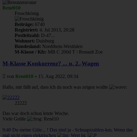
René010
Froschkönig
Beiträge:
6740
Registriert:
4. Jul 2013, 20:28
Postleitzahl:
D-47...
Wohnort:
Duisburg
Bundesland:
Nordrhein-Westfalen
M-Klasse / Kfz:
MB C 200d T / Renault Zoe
M-Klasse Konkurrenz? ... u. 2.-Wagen
Beitrag
von
René010
»
15. Aug 2022, 09:34
Hallo, mir fällt auf, dass ich da noch was zeigen wollte
22222
Das war doch schon letzte Woche.
Viele Grüße
René10
9:40 Du meine Güte... ! Das sind ja - Schnapszahlen-km. Wenn das
mal nicht einen elektrischen
Wert ist.