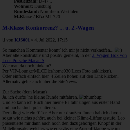
Postleitzahl:
D-47...
Wohnort:
Duisburg
Bundesland:
Nordrhein-Westfalen
M-Klasse / Kfz:
ML 320
M-Klasse Konkurrenz? ... u. 2.-Wagen
Beitrag
von
KJS001
»
4. Jul 2022, 17:15
So manchen Kommentar konnt´ ich mir ja nicht verkneifen...
Aber alle konstruktiv und positiv gemeint, in der
2. Wagen-Box von
Leos Porsche Macan S
.
Wie man da noch hinkam?
Per VIP-Lounge/MLCDler/home030(Leos Foto anklicken).
Oder einfach einfach hier, 4 Zeilen höher, auf den Link klicken.
Alternativ gehts auch über die SiteNews.
Zur Sache (dem Macan)
Ja, ich durfte ´ne kleine Runde mitfahren.
Und so kann ich Euch hier meine Er-fahr-ungen aus erster Hand
und hochaktuell präsentieren.
Der klingt wie ein 911er. Aber nur draußen. Innen hab ich davon
sogut wie nichts gehört, auch bei kleiner Klima-Lüftungsstufe. Leo
präsentierte mir dann auch noch den dazugehörigen Knopf in der
Mittelkonsole, welcher, wie er sagte, eine Auspuffklappe wie im