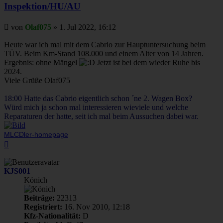
Inspektion/HU/AU
Beitrag
von
Olaf075
»
1. Jul 2022, 16:12
Heute war ich mal mit dem Cabrio zur Hauptuntersuchung beim
TÜV. Beim Km-Stand 108.000 und einem Alter von 14 Jahren.
Ergebnis: ohne Mängel
Jetzt ist bei dem wieder Ruhe bis
2024.
Viele Grüße Olaf075
18:00 Hatte das Cabrio eigentlich schon ´ne 2. Wagen Box?
Würd mich ja schon mal interessieren wieviele und welche
Reparaturen der hatte, seit ich mal beim Aussuchen dabei war.
MLCDler-homepage
Nach
oben
KJS001
Könich
Beiträge:
22313
Registriert:
16. Nov 2010, 12:18
Kfz-Nationalität:
D