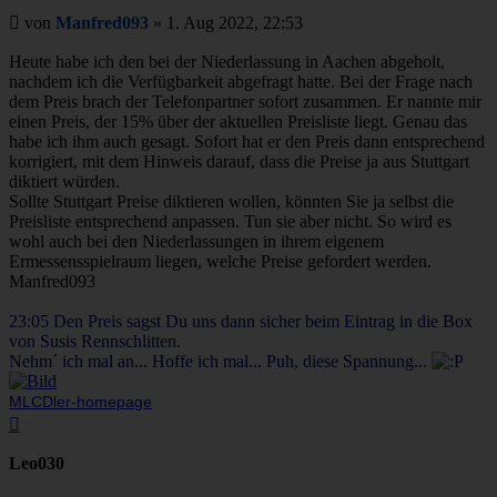
Beitrag
von
Manfred093
»
1. Aug 2022, 22:53
Heute habe ich den bei der Niederlassung in Aachen abgeholt,
nachdem ich die Verfügbarkeit abgefragt hatte. Bei der Frage nach
dem Preis brach der Telefonpartner sofort zusammen. Er nannte mir
einen Preis, der 15% über der aktuellen Preisliste liegt. Genau das
habe ich ihm auch gesagt. Sofort hat er den Preis dann entsprechend
korrigiert, mit dem Hinweis darauf, dass die Preise ja aus Stuttgart
diktiert würden.
Sollte Stuttgart Preise diktieren wollen, könnten Sie ja selbst die
Preisliste entsprechend anpassen. Tun sie aber nicht. So wird es
wohl auch bei den Niederlassungen in ihrem eigenem
Ermessensspielraum liegen, welche Preise gefordert werden.
Manfred093
23:05 Den Preis sagst Du uns dann sicher beim Eintrag in die Box
von Susis Rennschlitten.
Nehm´ ich mal an... Hoffe ich mal... Puh, diese Spannung...
MLCDler-homepage
Nach
oben
Leo030