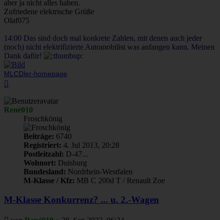
aber ja nicht alles haben.
Zufriedene elektrische Grüße
Olaf075
14:00 Das sind doch mal konkrete Zahlen, mit denen auch jeder
(noch) nicht elektrifizierte Automobilist was anfangen kann. Meinen
Dank dafür!
MLCDler-homepage
Nach
oben
René010
Froschkönig
Beiträge:
6740
Registriert:
4. Jul 2013, 20:28
Postleitzahl:
D-47...
Wohnort:
Duisburg
Bundesland:
Nordrhein-Westfalen
M-Klasse / Kfz:
MB C 200d T / Renault Zoe
M-Klasse Konkurrenz? ... u. 2.-Wagen
Beitrag