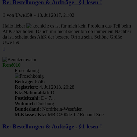
Re: Bestellungen & Aufträge - §1 lesen !
Beitrag
von
Uwe159
»
18. Jul 2017, 21:02
Hallo lieber
es ist für mich kein Problem das Teil beim
AhK abzuholen. Da ich mir nicht sicher bin ob immer ein Nachbar
da ist, scheint das AhK der bessere Ort zu sein. Schöne Grüße
Uwe159
Nach
oben
René010
Froschkönig
Beiträge:
6746
Registriert:
4. Jul 2013, 20:28
Kfz-Nationalität:
D
Postleitzahl:
D-47...
Wohnort:
Duisburg
Bundesland:
Nordrhein-Westfalen
M-Klasse / Kfz:
MB C200de T / Renault Zoe
Re: Bestellungen & Aufträge - §1 lesen !