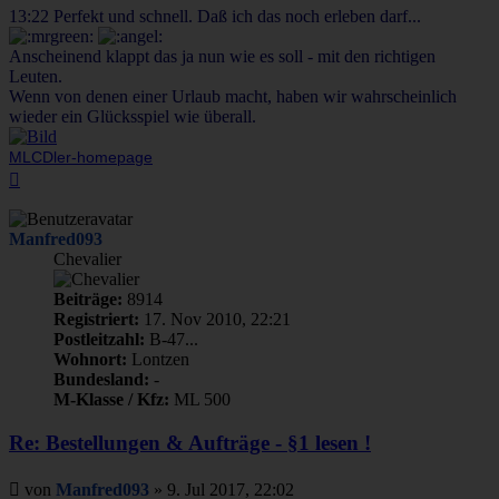
13:22 Perfekt und schnell. Daß ich das noch erleben darf...
Anscheinend klappt das ja nun wie es soll - mit den richtigen
Leuten.
Wenn von denen einer Urlaub macht, haben wir wahrscheinlich
wieder ein Glücksspiel wie überall.
MLCDler-homepage
Nach
oben
Manfred093
Chevalier
Beiträge:
8914
Registriert:
17. Nov 2010, 22:21
Postleitzahl:
B-47...
Wohnort:
Lontzen
Bundesland:
-
M-Klasse / Kfz:
ML 500
Re: Bestellungen & Aufträge - §1 lesen !
Beitrag
von
Manfred093
»
9. Jul 2017, 22:02