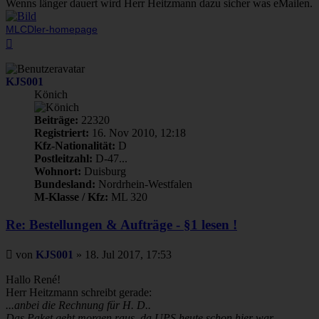
Wenns länger dauert wird Herr Heitzmann dazu sicher was eMailen.
MLCDler-homepage
Nach
oben
KJS001
Könich
Beiträge:
22320
Registriert:
16. Nov 2010, 12:18
Kfz-Nationalität:
D
Postleitzahl:
D-47...
Wohnort:
Duisburg
Bundesland:
Nordrhein-Westfalen
M-Klasse / Kfz:
ML 320
Re: Bestellungen & Aufträge - §1 lesen !
Beitrag
von
KJS001
»
18. Jul 2017, 17:53
Hallo René!
Herr Heitzmann schreibt gerade:
...anbei die Rechnung für H. D..
Das Paket geht morgen raus, da UPS heute schon hier war.