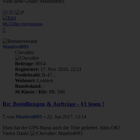
Viele liebe Grüße! Manfred093
23:35
MLCDler-homepage
Nach
oben
Manfred093
Chevalier
Beiträge:
8914
Registriert:
17. Nov 2010, 22:21
Postleitzahl:
B-47...
Wohnort:
Lontzen
Bundesland:
-
M-Klasse / Kfz:
ML 500
Re: Bestellungen & Aufträge - §1 lesen !
Beitrag
von
Manfred093
»
22. Jun 2017, 13:14
Eben hat der UPS-Mann auch die Teile geliefert. Alles OK!
Vielen Dank!
Manfred093