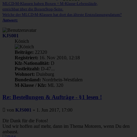
MLCD-M-Klassen haben Boxen = M-Klasse-Lebensläufe,
erreichbar über die BoxenStop-Seite.
Welche der MLCD-M-Klassen hat dort das älteste Erstzulassungsdatum?
Antwort:
KJS001
Könich
Beiträge:
22320
Registriert:
16. Nov 2010, 12:18
Kfz-Nationalität:
D
Postleitzahl:
D-47...
Wohnort:
Duisburg
Bundesland:
Nordrhein-Westfalen
M-Klasse / Kfz:
ML 320
Re: Bestellungen & Aufträge - §1 lesen !
Beitrag
von
KJS001
»
1. Jun 2017, 17:00
Dir Dank für die Fotos!
Und wir hoffen auf mehr, dann im Thema Motoren, wenn Du den
anbaust.