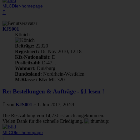
MLCDler-homepage
Nach
oben
KJS001
Könich
Beiträge:
22320
Registriert:
16. Nov 2010, 12:18
Kfz-Nationalität:
D
Postleitzahl:
D-47...
Wohnort:
Duisburg
Bundesland:
Nordrhein-Westfalen
M-Klasse / Kfz:
ML 320
Re: Bestellungen & Aufträge - §1 lesen !
Beitrag
von
KJS001
»
1. Jun 2017, 20:59
Die Restzahlung von 14,73€ ist auch angekommen.
Vielen Dank für die schnelle Erledigung.
MLCDler-homepage
Nach