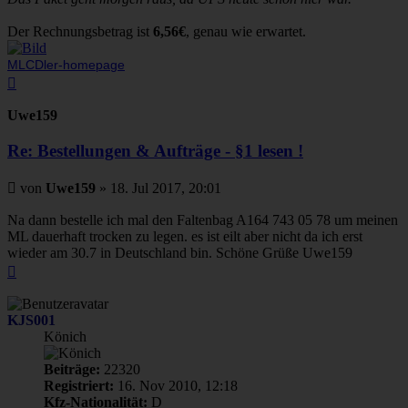
Der Rechnungsbetrag ist
6,56€
, genau wie erwartet.
MLCDler-homepage
Nach
oben
Uwe159
Re: Bestellungen & Aufträge - §1 lesen !
Beitrag
von
Uwe159
»
18. Jul 2017, 20:01
Na dann bestelle ich mal den Faltenbag A164 743 05 78 um meinen
ML dauerhaft trocken zu legen. es ist eilt aber nicht da ich erst
wieder am 30.7 in Deutschland bin. Schöne Grüße Uwe159
Nach
oben
KJS001
Könich
Beiträge:
22320
Registriert:
16. Nov 2010, 12:18
Kfz-Nationalität:
D