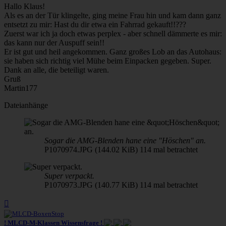
Hallo Klaus!
Als es an der Tür klingelte, ging meine Frau hin und kam dann ganz
entsetzt zu mir: Hast du dir etwa ein Fahrrad gekauft!!???
Zuerst war ich ja doch etwas perplex - aber schnell dämmerte es mir:
das kann nur der Auspuff sein!!
Er ist gut und heil angekommen. Ganz großes Lob an das Autohaus:
sie haben sich richtig viel Mühe beim Einpacken gegeben. Super.
Dank an alle, die beteiligt waren.
Gruß
Martin177
Dateianhänge
Sogar die AMG-Blenden hane eine "Höschen" an.
P1070974.JPG (144.02 KiB) 114 mal betrachtet
Super verpackt.
P1070973.JPG (140.77 KiB) 114 mal betrachtet
Nach
oben
! MLCD-M-Klassen Wissensfrage !