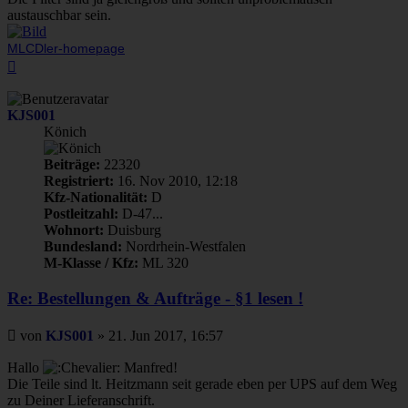
austauschbar sein.
MLCDler-homepage
Nach
oben
KJS001
Könich
Beiträge:
22320
Registriert:
16. Nov 2010, 12:18
Kfz-Nationalität:
D
Postleitzahl:
D-47...
Wohnort:
Duisburg
Bundesland:
Nordrhein-Westfalen
M-Klasse / Kfz:
ML 320
Re: Bestellungen & Aufträge - §1 lesen !
Beitrag
von
KJS001
»
21. Jun 2017, 16:57
Hallo
Manfred!
Die Teile sind lt. Heitzmann seit gerade eben per UPS auf dem Weg
zu Deiner Lieferanschrift.