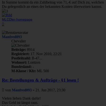
In Summe kommt da ein Zahlbetrag von 71,-€ auf Dich zu, welchen
Du gelegentlich an eines der bekannten Konten überweisen kannst.
MLCDler-homepage
Nach
oben
Manfred093
Chevalier
Beiträge:
8914
Registriert:
17. Nov 2010, 22:21
Postleitzahl:
B-47...
Wohnort:
Lontzen
Bundesland:
-
M-Klasse / Kfz:
ML 500
Re: Bestellungen & Aufträge - §1 lesen !
Beitrag
von
Manfred093
»
21. Jun 2017, 23:30
Vielen lieben Dank dafür!
Das Geld ist längst raus.