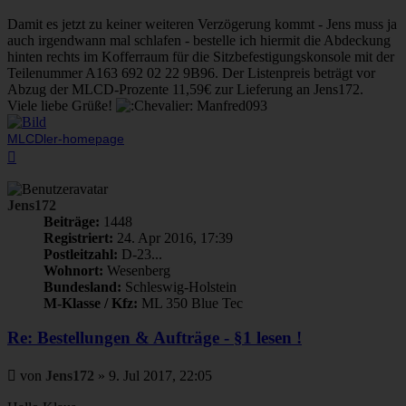
Damit es jetzt zu keiner weiteren Verzögerung kommt - Jens muss ja
auch irgendwann mal schlafen - bestelle ich hiermit die Abdeckung
hinten rechts im Kofferraum für die Sitzbefestigungskonsole mit der
Teilenummer A163 692 02 22 9B96. Der Listenpreis beträgt vor
Abzug der MLCD-Prozente 11,59€ zur Lieferung an Jens172.
Viele liebe Grüße!
Manfred093
MLCDler-homepage
Nach
oben
Jens172
Beiträge:
1448
Registriert:
24. Apr 2016, 17:39
Postleitzahl:
D-23...
Wohnort:
Wesenberg
Bundesland:
Schleswig-Holstein
M-Klasse / Kfz:
ML 350 Blue Tec
Re: Bestellungen & Aufträge - §1 lesen !
Beitrag
von
Jens172
»
9. Jul 2017, 22:05