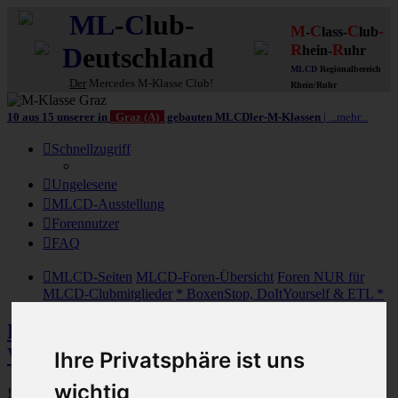
ML
-
C
lub-
M
C
C
-
-
lass-
lub
R
R
D
eutschland
hein-
uhr
MLCD
Regionalbereich
Der
Mercedes M-Klasse Club!
Rhein/Ruhr
10 aus 15 unserer in
Graz (A)
gebauten MLCDler-M-Klassen
| ...mehr...
Schnellzugriff
Ungelesene
MLCD-Ausstellung
Forennutzer
FAQ
MLCD-Seiten
MLCD-Foren-Übersicht
Foren NUR für
MLCD-Clubmitglieder
* BoxenStop, DoItYourself & ETL *
Bestellungen & Aufträge / MB-Teile, -
Wartung & Service
Ihre Privatsphäre ist uns
wichtig
! Beitrag 1 unbedingt vorab lesen !