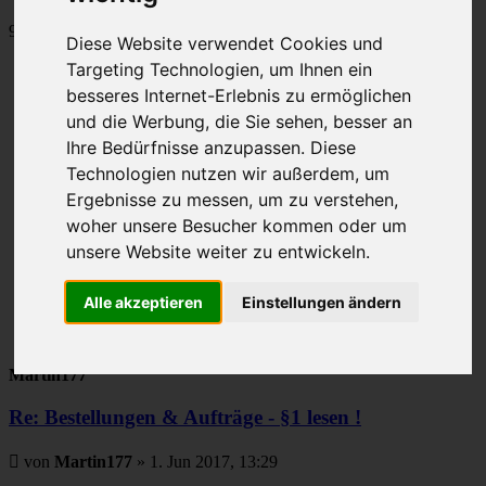
962 Beiträge
Diese Website verwendet Cookies und
Seite
Targeting Technologien, um Ihnen ein
8
Gehe zu Seite:
besseres Internet-Erlebnis zu ermöglichen
von
und die Werbung, die Sie sehen, besser an
49
Vorherige
Ihre Bedürfnisse anzupassen. Diese
1
Technologien nutzen wir außerdem, um
…
6
Ergebnisse zu messen, um zu verstehen,
7
woher unsere Besucher kommen oder um
8
unsere Website weiter zu entwickeln.
9
10
…
Alle akzeptieren
Einstellungen ändern
49
Nächste
Martin177
Re: Bestellungen & Aufträge - §1 lesen !
Beitrag
von
Martin177
»
1. Jun 2017, 13:29