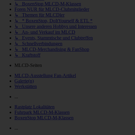
↳ BoxenStop MLCD-M-Klassen
Foren NUR für MLCD-Clubmitglieder
↳ Themen für MLCDler
↳ * BoxenStop, DoItYourself & ETL *
↳ Unsere anderen Hobbys und Interessen
↳ An- und Verkauf im MLCD
↳ Events, Stammtische und Clubtreffen
↳ Schnellverbindungen
↳ MLCD-Merchandising & FanShop
↳ Kraftstoff
MLCD-Seiten
MLCD-Ausstellung Fan-Artikel
Galerie(n)
Werkstätten
...
Rastplatz Lokalitäten
Fuhrpark MLCD-M-Klassen
BoxenStop MLCD-M-Klassen
...