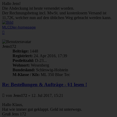
Hallo Jens!
Die Abdeckung ist heute versendet worden.
Der Rechnungsbetrag incl. MwSt. und kostenlosem Versand ist
11,72€, welcher nun auf den üblichen Weg gebracht werden kann.
MLCDler-homepage
Nach
oben
Jens172
Beiträge:
1448
Registriert:
24. Apr 2016, 17:39
Postleitzahl:
D-23...
Wohnort:
Wesenberg
Bundesland:
Schleswig-Holstein
M-Klasse / Kfz:
ML 350 Blue Tec
Re: Bestellungen & Aufträge - §1 lesen !
Beitrag
von
Jens172
»
12. Jul 2017, 15:21
Hallo Klaus,
Hat wie immer gut geklappt. Geld ist unterwegs.
Gruß Jens 172