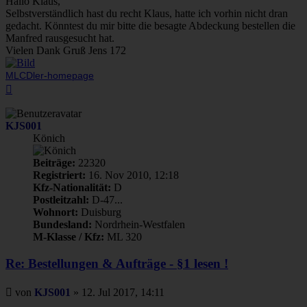
Hallo Klaus,
Selbstverständlich hast du recht Klaus, hatte ich vorhin nicht dran
gedacht. Könntest du mir bitte die besagte Abdeckung bestellen die
Manfred rausgesucht hat.
Vielen Dank Gruß Jens 172
MLCDler-homepage
Nach
oben
KJS001
Könich
Beiträge:
22320
Registriert:
16. Nov 2010, 12:18
Kfz-Nationalität:
D
Postleitzahl:
D-47...
Wohnort:
Duisburg
Bundesland:
Nordrhein-Westfalen
M-Klasse / Kfz:
ML 320
Re: Bestellungen & Aufträge - §1 lesen !
Beitrag
von
KJS001
»
12. Jul 2017, 14:11