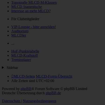
Topografie MLCD-M-Klassen
MLCD Stammtische
Interesse an mehr MLCD?
Für Clubmitglieder
VIP-Lounge - bitte anmelden!
Auditorium
MLCDler
...
HoF-Punktetabelle
MLCD-Kraftstoff
Terminplaner
Sidebar
MLCD-Seiten
MLCD-Foren-Übersicht
Alle Zeiten sind
UTC+02:00
Powered by
phpBB
® Forum Software © phpBB Limited
Deutsche Übersetzung durch
phpBB.de
Datenschutz
|
Nutzungsbedingungen