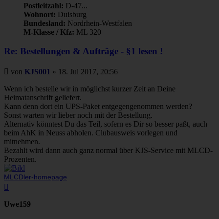
Postleitzahl:
D-47...
Wohnort:
Duisburg
Bundesland:
Nordrhein-Westfalen
M-Klasse / Kfz:
ML 320
Re: Bestellungen & Aufträge - §1 lesen !
Beitrag
von
KJS001
»
18. Jul 2017, 20:56
Wenn ich bestelle wir in möglichst kurzer Zeit an Deine
Heimatanschrift geliefert.
Kann denn dort ein UPS-Paket entgegengenommen werden?
Sonst warten wir lieber noch mit der Bestellung.
Alternativ könntest Du das Teil, sofern es Dir so besser paßt, auch
beim AhK in Neuss abholen. Clubausweis vorlegen und
mitnehmen.
Bezahlt wird dann auch ganz normal über KJS-Service mit MLCD-
Prozenten.
MLCDler-homepage
Nach
oben
Uwe159