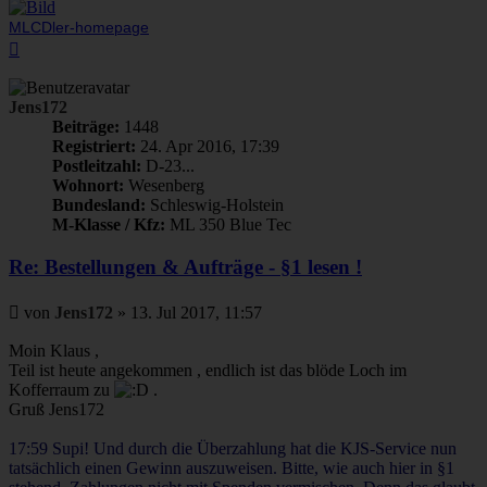
MLCDler-homepage
Nach
oben
Jens172
Beiträge:
1448
Registriert:
24. Apr 2016, 17:39
Postleitzahl:
D-23...
Wohnort:
Wesenberg
Bundesland:
Schleswig-Holstein
M-Klasse / Kfz:
ML 350 Blue Tec
Re: Bestellungen & Aufträge - §1 lesen !
Beitrag
von
Jens172
»
13. Jul 2017, 11:57
Moin Klaus ,
Teil ist heute angekommen , endlich ist das blöde Loch im
Kofferraum zu
.
Gruß Jens172
17:59 Supi! Und durch die Überzahlung hat die KJS-Service nun
tatsächlich einen Gewinn auszuweisen. Bitte, wie auch hier in §1