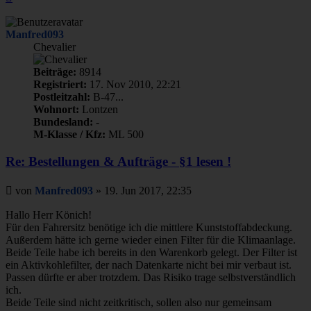
oben
Manfred093
Chevalier
Beiträge:
8914
Registriert:
17. Nov 2010, 22:21
Postleitzahl:
B-47...
Wohnort:
Lontzen
Bundesland:
-
M-Klasse / Kfz:
ML 500
Re: Bestellungen & Aufträge - §1 lesen !
Beitrag
von
Manfred093
»
19. Jun 2017, 22:35
Hallo Herr Könich!
Für den Fahrersitz benötige ich die mittlere Kunststoffabdeckung.
Außerdem hätte ich gerne wieder einen Filter für die Klimaanlage.
Beide Teile habe ich bereits in den Warenkorb gelegt. Der Filter ist
ein Aktivkohlefilter, der nach Datenkarte nicht bei mir verbaut ist.
Passen dürfte er aber trotzdem. Das Risiko trage selbstverständlich
ich.
Beide Teile sind nicht zeitkritisch, sollen also nur gemeinsam