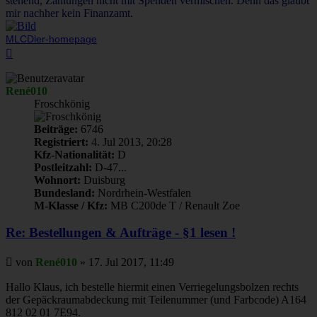
stehend, Zahlungen nicht mit Spenden vermischen. Denn das glaubt
mir nachher kein Finanzamt.
MLCDler-homepage
Nach
oben
René010
Froschkönig
Beiträge:
6746
Registriert:
4. Jul 2013, 20:28
Kfz-Nationalität:
D
Postleitzahl:
D-47...
Wohnort:
Duisburg
Bundesland:
Nordrhein-Westfalen
M-Klasse / Kfz:
MB C200de T / Renault Zoe
Re: Bestellungen & Aufträge - §1 lesen !
Beitrag
von
René010
»
17. Jul 2017, 11:49
Hallo Klaus, ich bestelle hiermit einen Verriegelungsbolzen rechts
der Gepäckraumabdeckung mit Teilenummer (und Farbcode) A164
812 02 01 7E94.