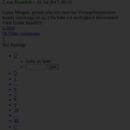
Beitrag
von
René010
»
19. Jul 2017, 09:33
Guten Morgen, gerade sehe ich, dass der Verriegelungsbolzen
bereits unterwegs ist.
Da habe ich doch gleich überwiesen!
Viele Grüße René010
MLCDler-homepage
Nach
oben
962 Beiträge
Seite
8
Gehe zu Seite:
von
49
Vorherige
1
…
6
7
8
9
10
…
49
Nächste