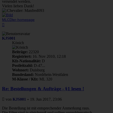
versendet werden.
Vielen lieben Dank!
Manfred093
MLCDler-homepage
Nach
oben
KJS001
Könich
Beiträge:
22320
Registriert:
16. Nov 2010, 12:18
Kfz-Nationalität:
D
Postleitzahl:
D-47...
Wohnort:
Duisburg
Bundesland:
Nordrhein-Westfalen
M-Klasse / Kfz:
ML 320
Re: Bestellungen & Aufträge - §1 lesen !
Beitrag
von
KJS001
»
19. Jun 2017, 23:06
Die Bestellung ist mit entsprechender Anmerkung raus.
Die Filter sind ja gleichgroß und sollten unproblematisch