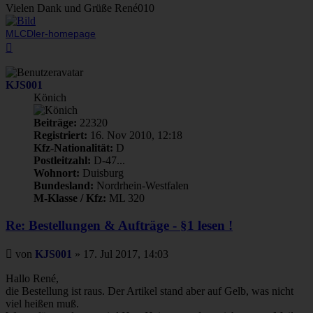
Vielen Dank und Grüße René010
MLCDler-homepage
Nach
oben
KJS001
Könich
Beiträge:
22320
Registriert:
16. Nov 2010, 12:18
Kfz-Nationalität:
D
Postleitzahl:
D-47...
Wohnort:
Duisburg
Bundesland:
Nordrhein-Westfalen
M-Klasse / Kfz:
ML 320
Re: Bestellungen & Aufträge - §1 lesen !
Beitrag
von
KJS001
»
17. Jul 2017, 14:03
Hallo René,
die Bestellung ist raus. Der Artikel stand aber auf Gelb, was nicht
viel heißen muß.