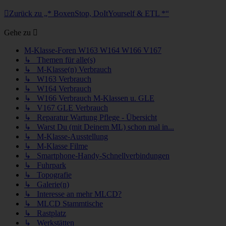
Zurück zu „* BoxenStop, DoItYourself & ETL *“
Gehe zu
M-Klasse-Foren W163 W164 W166 V167
↳ Themen für alle(s)
↳ M-Klasse(n) Verbrauch
↳ W163 Verbrauch
↳ W164 Verbrauch
↳ W166 Verbrauch M-Klassen u. GLE
↳ V167 GLE Verbrauch
↳ Reparatur Wartung Pflege - Übersicht
↳ Warst Du (mit Deinem ML) schon mal in...
↳ M-Klasse-Ausstellung
↳ M-Klasse Filme
↳ Smartphone-Handy-Schnellverbindungen
↳ Fuhrpark
↳ Topografie
↳ Galerie(n)
↳ Interesse an mehr MLCD?
↳ MLCD Stammtische
↳ Rastplatz
↳ Werkstätten