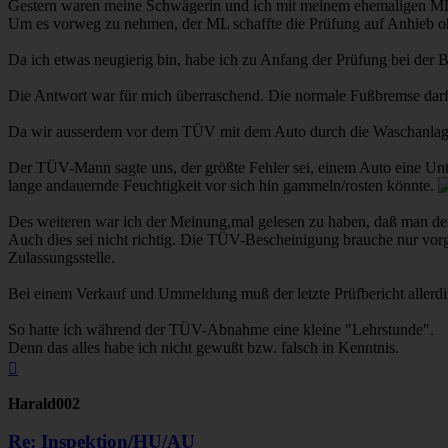
Gestern waren meine Schwägerin und ich mit meinem ehemaligen ML 
Um es vorweg zu nehmen, der ML schaffte die Prüfung auf Anhieb ohn
Da ich etwas neugierig bin, habe ich zu Anfang der Prüfung bei der 
Die Antwort war für mich überraschend. Die normale Fußbremse dar
Da wir ausserdem vor dem TÜV mit dem Auto durch die Waschanlag
Der TÜV-Mann sagte uns, der größte Fehler sei, einem Auto eine U
lange andauernde Feuchtigkeit vor sich hin gammeln/rosten könnte.
Des weiteren war ich der Meinung,mal gelesen zu haben, daß man den
Auch dies sei nicht richtig. Die TÜV-Bescheinigung brauche nur vor
Zulassungsstelle.
Bei einem Verkauf und Ummeldung muß der letzte Prüfbericht allerdin
So hatte ich während der TÜV-Abnahme eine kleine "Lehrstunde".
Denn das alles habe ich nicht gewußt bzw. falsch in Kenntnis.
Nach
oben
Harald002
Re: Inspektion/HU/AU