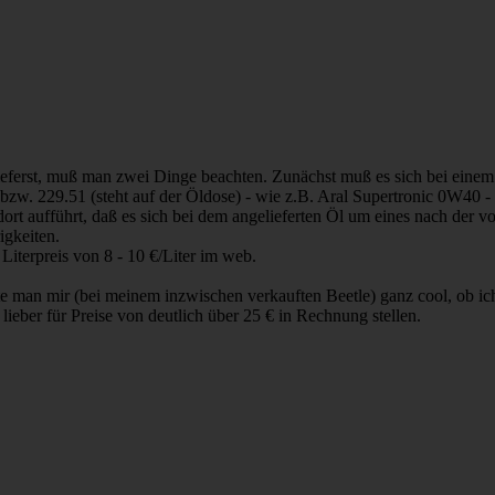
nlieferst, muß man zwei Dinge beachten. Zunächst muß es sich bei ei
zw. 229.51 (steht auf der Öldose) - wie z.B. Aral Supertronic 0W40 -
ort aufführt, daß es sich bei dem angelieferten Öl um eines nach der 
igkeiten.
Literpreis von 8 - 10 €/Liter im web.
e man mir (bei meinem inzwischen verkauften Beetle) ganz cool, ob ic
ieber für Preise von deutlich über 25 € in Rechnung stellen.