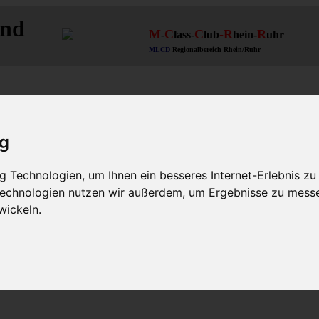
and
M
C
C
-R
R
-
lass-
lub
hein-
uhr
MLCD
Regionalbereich Rhein/Ruhr
ig
 Technologien, um Ihnen ein besseres Internet-Erlebnis zu
 Technologien nutzen wir außerdem, um Ergebnisse zu mess
wickeln.
-Clubmitglieder
* BoxenStop, DoItYourself & ETL *