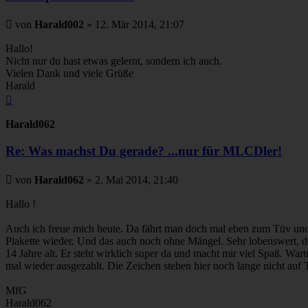
Beitrag
von
Harald002
»
12. Mär 2014, 21:07
Hallo!
Nicht nur du hast etwas gelernt, sondern ich auch.
Vielen Dank und viele Grüße
Harald
Nach
oben
Harald062
Re: Was machst Du gerade? ...nur für MLCDler!
Beitrag
von
Harald062
»
2. Mai 2014, 21:40
Hallo !
Auch ich freue mich heute. Da fährt man doch mal eben zum Tüv und
Plakette wieder. Und das auch noch ohne Mängel. Sehr lobenswert, de
14 Jahre alt. Er steht wirklich super da und macht mir viel Spaß. War
mal wieder ausgezahlt. Die Zeichen stehen hier noch lange nicht auf
MfG
Harald062