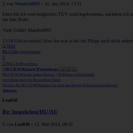
Beitrag
von
Manfred093
»
16. Jan 2014, 13:31
Eben bin ich vom belgischen TÜV zurückgekommen, nachdem ich zuvor 
ein Jahr Ruhe.
Viele Grüße! Manfred093
13:58 Glückwunsch! Aber das war ja bei der Pflege auch nicht anders
MLCDler-homepage
Nach
oben
! MLCD-M-Klassen Wissensfrage !
MLCD-M-Klassen haben Boxen = M-Klasse-Lebensläufe,
erreichbar über die BoxenStop-Seite.
Welche der MLCD-M-Klassen hat dort das älteste Erstzulassungsdatum?
Antwort:
Leo030
Re: Inspektion/HU/AU
Beitrag
von
Leo030
»
12. Mär 2014, 08:31