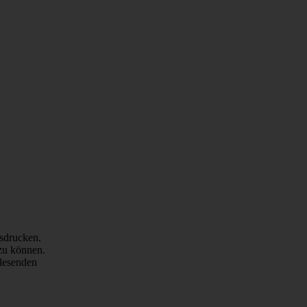
usdrucken.
zu können.
ulesenden