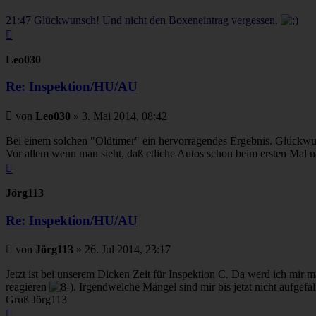
21:47 Glückwunsch! Und nicht den Boxeneintrag vergessen.
Nach
oben
Leo030
Re: Inspektion/HU/AU
Beitrag
von
Leo030
»
3. Mai 2014, 08:42
Bei einem solchen "Oldtimer" ein hervorragendes Ergebnis. Glückw
Vor allem wenn man sieht, daß etliche Autos schon beim ersten Mal na
Nach
oben
Jörg113
Re: Inspektion/HU/AU
Beitrag
von
Jörg113
»
26. Jul 2014, 23:17
Jetzt ist bei unserem Dicken Zeit für Inspektion C. Da werd ich mir 
reagieren
. Irgendwelche Mängel sind mir bis jetzt nicht aufgefal
Gruß Jörg113
Nach