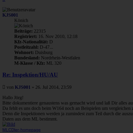
oben
KJS001
Könich
Beiträge:
22315
Registriert:
16. Nov 2010, 12:18
Kfz-Nationalität:
D
Postleitzahl:
D-47...
Wohnort:
Duisburg
Bundesland:
Nordrhein-Westfalen
M-Klasse / Kfz:
ML 320
Re: Inspektion/HU/AU
Beitrag
von
KJS001
»
26. Jul 2014, 23:59
Hallo Jörg!
Bitte dokumentiere genaustens was gemacht wird und laß Dir alles a
Da fehlt es uns doch beim W164 noch an Beispielen um vergleichen 
Denn die Inspektionen werden ja zumindest zum Teil durch die ausz
Daten aus dem ML bestimmt.
MLCDler-homepage