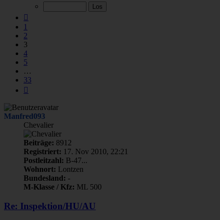
von
33
Vorherige
1
2
3
4
5
…
33
Nächste
Manfred093
Chevalier
Beiträge:
8912
Registriert:
17. Nov 2010, 22:21
Postleitzahl:
B-47...
Wohnort:
Lontzen
Bundesland:
-
M-Klasse / Kfz:
ML 500
Re: Inspektion/HU/AU