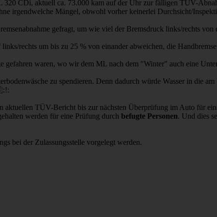
320 CDi, aktuell ca. 73.000 kam auf der Uhr zur fälligen TÜV-Abnah
e irgendwelche Mängel, obwohl vorher keinerlei Durchsicht/Inspektion
Bremsenabnahme gefragt, um wie viel der Bremsdruck links/rechts von e
f links/rechts um bis zu 25 % von einander abweichen, die Handbrem
e gefahren waren, wo wir dem ML nach dem "Winter" auch eine Unter
nterbodenwäsche zu spendieren. Denn dadurch würde Wasser in die am
 aktuellen TÜV-Bericht bis zur nächsten Überprüfung im Auto für ein
gehalten werden für eine Prüfung durch
befugte Personen
. Und dies se
gs bei der Zulassungsstelle vorgelegt werden.