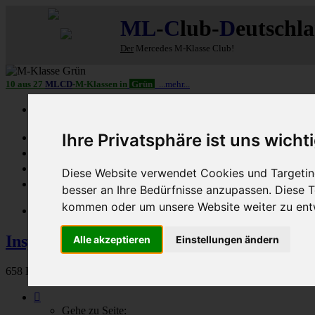
ML
-
C
lub-
D
eutschl
Der
Mercedes M-Klasse Club!
10 aus 27
MLCD
-M-Klassen in
Grün
...mehr...
Schnellzugriff
Ihre Privatsphäre ist uns wicht
Ungelesene
MLCD-Ausstellung
Forennutzer
Diese Website verwendet Cookies und Targeting
FAQ
besser an Ihre Bedürfnisse anzupassen. Diese
kommen oder um unsere Website weiter zu ent
MLCD-Seiten
MLCD-Foren-Übersicht
Foren NUR für MLCD
Inspektion/HU/AU
Alle akzeptieren
Einstellungen ändern
658 Beiträge
Seite
3
Gehe zu Seite: