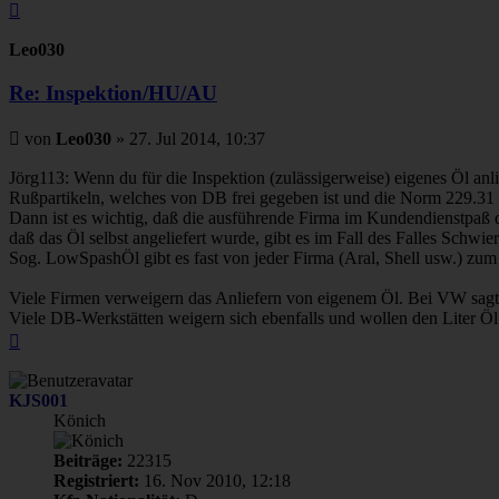
Nach
oben
Leo030
Re: Inspektion/HU/AU
Beitrag
von
Leo030
»
27. Jul 2014, 10:37
Jörg113: Wenn du für die Inspektion (zulässigerweise) eigenes Öl a
Rußpartikeln, welches von DB frei gegeben ist und die Norm 229.31 b
Dann ist es wichtig, daß die ausführende Firma im Kundendienstpaß d
daß das Öl selbst angeliefert wurde, gibt es im Fall des Falles Schwier
Sog. LowSpashÖl gibt es fast von jeder Firma (Aral, Shell usw.) zum 
Viele Firmen verweigern das Anliefern von eigenem Öl. Bei VW sagt
Viele DB-Werkstätten weigern sich ebenfalls und wollen den Liter Öl l
Nach
oben
KJS001
Könich
Beiträge:
22315
Registriert:
16. Nov 2010, 12:18