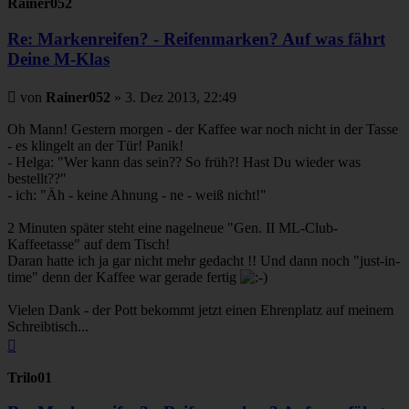
Rainer052
Re: Markenreifen? - Reifenmarken? Auf was fährt
Deine M-Klas
Beitrag
von
Rainer052
»
3. Dez 2013, 22:49
Oh Mann! Gestern morgen - der Kaffee war noch nicht in der Tasse
- es klingelt an der Tür! Panik!
- Helga: "Wer kann das sein?? So früh?! Hast Du wieder was
bestellt??"
- ich: "Äh - keine Ahnung - ne - weiß nicht!"
2 Minuten später steht eine nagelneue "Gen. II ML-Club-
Kaffeetasse" auf dem Tisch!
Daran hatte ich ja gar nicht mehr gedacht !! Und dann noch "just-in-
time" denn der Kaffee war gerade fertig
Vielen Dank - der Pott bekommt jetzt einen Ehrenplatz auf meinem
Schreibtisch...
Nach
oben
Trilo01