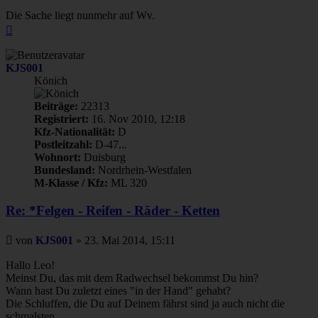
Die Sache liegt nunmehr auf Wv.
Nach
oben
KJS001
Könich
Beiträge:
22313
Registriert:
16. Nov 2010, 12:18
Kfz-Nationalität:
D
Postleitzahl:
D-47...
Wohnort:
Duisburg
Bundesland:
Nordrhein-Westfalen
M-Klasse / Kfz:
ML 320
Re: *Felgen - Reifen - Räder - Ketten
Beitrag
von
KJS001
»
23. Mai 2014, 15:11
Hallo Leo!
Meinst Du, das mit dem Radwechsel bekommst Du hin?
Wann hast Du zuletzt eines "in der Hand" gehabt?
Die Schluffen, die Du auf Deinem fährst sind ja auch nicht die
schmalsten.