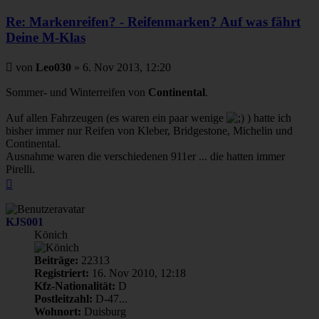
Re: Markenreifen? - Reifenmarken? Auf was fährt
Deine M-Klas
Beitrag
von
Leo030
»
6. Nov 2013, 12:20
Sommer- und Winterreifen von
Continental
.
Auf allen Fahrzeugen (es waren ein paar wenige
) hatte ich
bisher immer nur Reifen von Kleber, Bridgestone, Michelin und
Continental.
Ausnahme waren die verschiedenen 911er ... die hatten immer
Pirelli.
Nach
oben
KJS001
Könich
Beiträge:
22313
Registriert:
16. Nov 2010, 12:18
Kfz-Nationalität:
D
Postleitzahl:
D-47...
Wohnort:
Duisburg