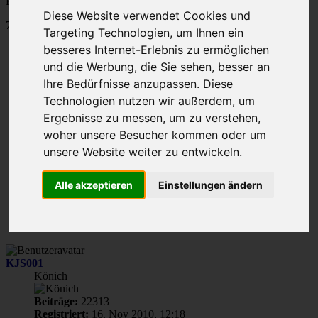
Kombinationen finden sich im ersten Beitrag dieses Themas.
Diese Website verwendet Cookies und
775 Beiträge
Targeting Technologien, um Ihnen ein
Seite
besseres Internet-Erlebnis zu ermöglichen
12
Gehe zu Seite:
und die Werbung, die Sie sehen, besser an
von
Ihre Bedürfnisse anzupassen. Diese
39
Vorherige
Technologien nutzen wir außerdem, um
1
Ergebnisse zu messen, um zu verstehen,
…
10
woher unsere Besucher kommen oder um
11
unsere Website weiter zu entwickeln.
12
13
14
Alle akzeptieren
Einstellungen ändern
…
39
Nächste
KJS001
Könich
Beiträge:
22313
Registriert:
16. Nov 2010, 12:18