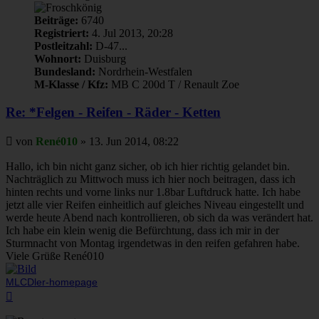
Beiträge:
6740
Registriert:
4. Jul 2013, 20:28
Postleitzahl:
D-47...
Wohnort:
Duisburg
Bundesland:
Nordrhein-Westfalen
M-Klasse / Kfz:
MB C 200d T / Renault Zoe
Re: *Felgen - Reifen - Räder - Ketten
Beitrag
von
René010
»
13. Jun 2014, 08:22
Hallo, ich bin nicht ganz sicher, ob ich hier richtig gelandet bin.
Nachträglich zu Mittwoch muss ich hier noch beitragen, dass ich
hinten rechts und vorne links nur 1.8bar Luftdruck hatte. Ich habe
jetzt alle vier Reifen einheitlich auf gleiches Niveau eingestellt und
werde heute Abend nach kontrollieren, ob sich da was verändert hat.
Ich habe ein klein wenig die Befürchtung, dass ich mir in der
Sturmnacht von Montag irgendetwas in den reifen gefahren habe.
Viele Grüße René010
MLCDler-homepage
Nach
oben