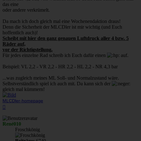
das eine
oder andere verkrümelt.
Da mach ich doch gleich mal eine Wochenendaktion draus!
Denn die Sicherheit der MLCDler ist mir wichtig (und Euch
hoffentlich auch)!
Scheibt mit hier den ganz genauen Luftdruck aller 4 bzw. 5
Räder auf,
vor der Richtigstellung.
Für jedes einzelne Rad schreib ich Euch dafür einen
auf.
Beispiel: VL 2,2 - VR 2,2 - HR 2,2 - HL 2,2 - NR 4,3 bar
...was zugleich meines ML Soll- und Normalzustand wäre.
Selbstverständlich spiel ich auch mit. Da kann sich der
gleich mal kümmern!
MLCDler-homepage
Nach
oben
René010
Froschkönig
Beiträge:
6740