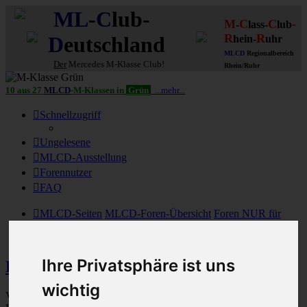
ML
-
C
lub-
M
C
C
-
-
lass-
lub
R
R
D
eutschland
hein-
uhr
MLCD
Regionalbereich
Der
Mercedes M-Klasse Club!
Rhein/Ruhr
10 aus 27
MLCD
-M-Klassen in
Grün
...mehr...
Schnellzugriff
Ungelesene
MLCD-Ausstellung
Forennutzer
FAQ
MLCD-Seiten
MLCD-Foren-Übersicht
Foren NUR für
MLCD-Clubmitglieder
* BoxenStop, DoItYourself & ETL *
Ihre Privatsphäre ist uns
Felgen - Reifen - Räder - Ketten
wichtig
Von MB für unserer M-Klassen zugelassene Felgen/Reifen -