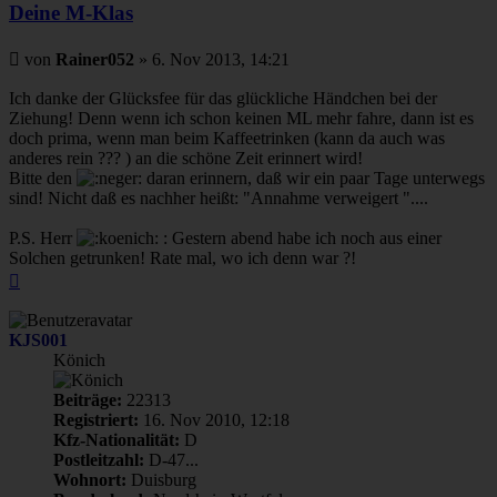
Deine M-Klas
Beitrag
von
Rainer052
»
6. Nov 2013, 14:21
Ich danke der Glücksfee für das glückliche Händchen bei der
Ziehung! Denn wenn ich schon keinen ML mehr fahre, dann ist es
doch prima, wenn man beim Kaffeetrinken (kann da auch was
anderes rein ??? ) an die schöne Zeit erinnert wird!
Bitte den
daran erinnern, daß wir ein paar Tage unterwegs
sind! Nicht daß es nachher heißt: "Annahme verweigert "....
P.S. Herr
: Gestern abend habe ich noch aus einer
Solchen getrunken! Rate mal, wo ich denn war ?!
Nach
oben
KJS001
Könich
Beiträge:
22313
Registriert:
16. Nov 2010, 12:18
Kfz-Nationalität:
D
Postleitzahl:
D-47...
Wohnort:
Duisburg