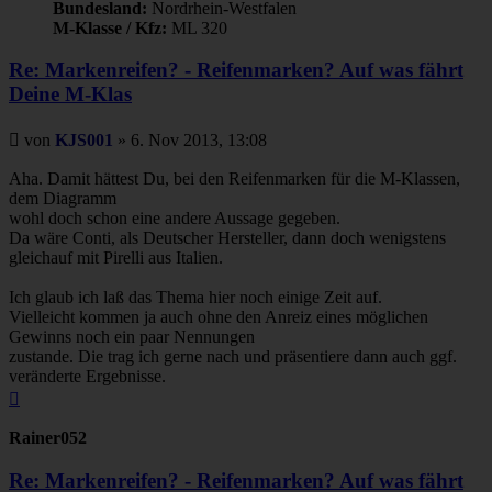
Bundesland:
Nordrhein-Westfalen
M-Klasse / Kfz:
ML 320
Re: Markenreifen? - Reifenmarken? Auf was fährt
Deine M-Klas
Beitrag
von
KJS001
»
6. Nov 2013, 13:08
Aha. Damit hättest Du, bei den Reifenmarken für die M-Klassen,
dem Diagramm
wohl doch schon eine andere Aussage gegeben.
Da wäre Conti, als Deutscher Hersteller, dann doch wenigstens
gleichauf mit Pirelli aus Italien.
Ich glaub ich laß das Thema hier noch einige Zeit auf.
Vielleicht kommen ja auch ohne den Anreiz eines möglichen
Gewinns noch ein paar Nennungen
zustande. Die trag ich gerne nach und präsentiere dann auch ggf.
veränderte Ergebnisse.
Nach
oben
Rainer052
Re: Markenreifen? - Reifenmarken? Auf was fährt