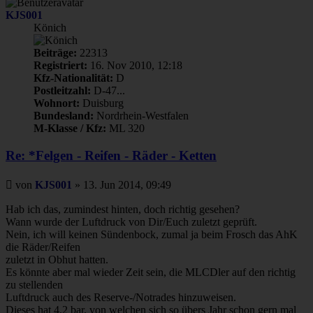
KJS001
Könich
Beiträge:
22313
Registriert:
16. Nov 2010, 12:18
Kfz-Nationalität:
D
Postleitzahl:
D-47...
Wohnort:
Duisburg
Bundesland:
Nordrhein-Westfalen
M-Klasse / Kfz:
ML 320
Re: *Felgen - Reifen - Räder - Ketten
Beitrag
von
KJS001
»
13. Jun 2014, 09:49
Hab ich das, zumindest hinten, doch richtig gesehen?
Wann wurde der Luftdruck von Dir/Euch zuletzt geprüft.
Nein, ich will keinen Sündenbock, zumal ja beim Frosch das AhK
die Räder/Reifen
zuletzt in Obhut hatten.
Es könnte aber mal wieder Zeit sein, die MLCDler auf den richtig
zu stellenden
Luftdruck auch des Reserve-/Notrades hinzuweisen.
Dieses hat 4,2 bar, von welchen sich so übers Jahr schon gern mal