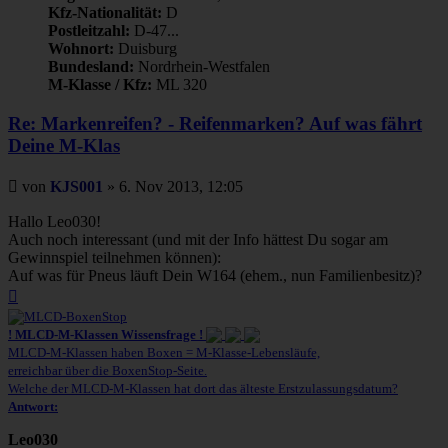
Kfz-Nationalität:
D
Postleitzahl:
D-47...
Wohnort:
Duisburg
Bundesland:
Nordrhein-Westfalen
M-Klasse / Kfz:
ML 320
Re: Markenreifen? - Reifenmarken? Auf was fährt
Deine M-Klas
Beitrag
von
KJS001
»
6. Nov 2013, 12:05
Hallo Leo030!
Auch noch interessant (und mit der Info hättest Du sogar am
Gewinnspiel teilnehmen können):
Auf was für Pneus läuft Dein W164 (ehem., nun Familienbesitz)?
Nach
oben
! MLCD-M-Klassen Wissensfrage !
MLCD-M-Klassen haben Boxen = M-Klasse-Lebensläufe,
erreichbar über die BoxenStop-Seite.
Welche der MLCD-M-Klassen hat dort das älteste Erstzulassungsdatum?
Antwort:
Leo030