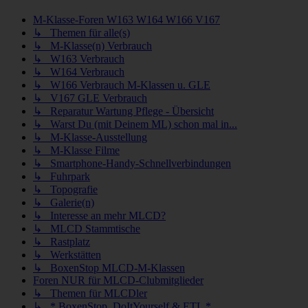
M-Klasse-Foren W163 W164 W166 V167
↳ Themen für alle(s)
↳ M-Klasse(n) Verbrauch
↳ W163 Verbrauch
↳ W164 Verbrauch
↳ W166 Verbrauch M-Klassen u. GLE
↳ V167 GLE Verbrauch
↳ Reparatur Wartung Pflege - Übersicht
↳ Warst Du (mit Deinem ML) schon mal in...
↳ M-Klasse-Ausstellung
↳ M-Klasse Filme
↳ Smartphone-Handy-Schnellverbindungen
↳ Fuhrpark
↳ Topografie
↳ Galerie(n)
↳ Interesse an mehr MLCD?
↳ MLCD Stammtische
↳ Rastplatz
↳ Werkstätten
↳ BoxenStop MLCD-M-Klassen
Foren NUR für MLCD-Clubmitglieder
↳ Themen für MLCDler
↳ * BoxenStop, DoItYourself & ETL *