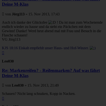
Deine M-Klas
Beitrag
von
Jörg113
»
15. Nov 2013, 17:43
Auch ich danke der Glücksfee
! Da ist man zum Wochenende
endlich wieder zu hause und da steht ein Päckchen mit dem
Gewinn! Danke! Werd heut abend mal mit Frau und Besuch in die
Flasche schauen!
VG Jörg113
KJS 18:16 Eiskalt empfiehlt unser Haus- und Hof-Winzer.
Nach
oben
Leo030
Re: Markenreifen? - Reifenmarken? Auf was fährt
Deine M-Klas
Beitrag
von
Leo030
»
15. Nov 2013, 21:49
Schauen? Nicht lang schnaken, Kopp in Nacken.
Nach
oben