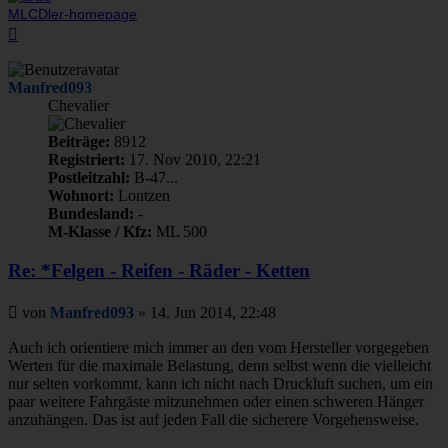
MLCDler-homepage
Nach
oben
Manfred093
Chevalier
Beiträge:
8912
Registriert:
17. Nov 2010, 22:21
Postleitzahl:
B-47...
Wohnort:
Lontzen
Bundesland:
-
M-Klasse / Kfz:
ML 500
Re: *Felgen - Reifen - Räder - Ketten
Beitrag
von
Manfred093
»
14. Jun 2014, 22:48
Auch ich orientiere mich immer an den vom Hersteller vorgegeben
Werten für die maximale Belastung, denn selbst wenn die vielleicht
nur selten vorkommt, kann ich nicht nach Druckluft suchen, um ein
paar weitere Fahrgäste mitzunehmen oder einen schweren Hänger
anzuhängen. Das ist auf jeden Fall die sicherere Vorgehensweise.