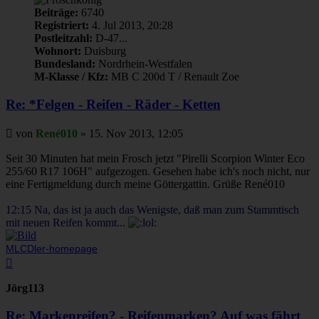
Beiträge:
6740
Registriert:
4. Jul 2013, 20:28
Postleitzahl:
D-47...
Wohnort:
Duisburg
Bundesland:
Nordrhein-Westfalen
M-Klasse / Kfz:
MB C 200d T / Renault Zoe
Re: *Felgen - Reifen - Räder - Ketten
Beitrag
von
René010
»
15. Nov 2013, 12:05
Seit 30 Minuten hat mein Frosch jetzt "Pirelli Scorpion Winter Eco
255/60 R17 106H" aufgezogen. Gesehen habe ich's noch nicht, nur
eine Fertigmeldung durch meine Göttergattin. Grüße René010
12:15 Na, das ist ja auch das Wenigste, daß man zum Stammtisch
mit neuen Reifen kommt...
MLCDler-homepage
Nach
oben
Jörg113
Re: Markenreifen? - Reifenmarken? Auf was fährt