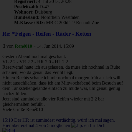
Registriert:
4. Jul 2013, 20:28
Postleitzahl:
D-47...
Wohnort:
Duisburg
Bundesland:
Nordrhein-Westfalen
M-Klasse / Kfz:
MB C 200d T / Renault Zoe
Re: *Felgen - Reifen - Räder - Ketten
Beitrag
von
René010
»
14. Jun 2014, 15:09
Gestern Abend nochmal geschaut:
VL 2.2 - VR 2.2 - HR 2.0 - HL 2.2
Reserverad hatte ich ausgelassen, da muss ich nochmal in Ruhe
schauen, wo da genau das Ventil liegt.
Hinten Rechts schaue ich mir nochmal morgen früh an. Ich will
nicht ausschließen, dass ich am Mittwochabend beim Besuch auf
dem Tankstellengelände einfach zu müde war, um genau genug
nachzufüllen.
Jetzt sind zumindest alle vier Reifen wieder mit 2.2 bar
gleichermaßen befüllt..
Viele Grüße René010
15:10 Der HR ist zumindest verdächtig, würd ich mal sagen.
Hier aber erstmal 4 von 5 möglichen
en für Dich.