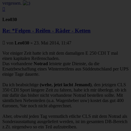
vergessen.
Nach
oben
Leo030
Re: *Felgen - Reifen - Räder - Ketten
Beitrag
von
Leo030
»
23. Mai 2014, 11:47
Vor einiger Zeit hatte ich mit dem damaligen E 250 CDI T mal
einen kapitalen Reifenschaden.
Das vorhandene
Notrad
leistete gute Dienste, da die
Ersatzbeschaffung eines Winterrreifens aus Süddeutschland per UPS
einige Tage dauerte.
Da ich beabsichtige
(wehe, jetzt lacht Jemand)
, den jetzigen CLS
350 CDI Sport längere Zeit zu fahren, habe ich mir überlegt, ob ich
mir dafür das bisher nicht vorhandene Notrad bestellen sollte. Mit
sämtlichen Nebenteilen (u.a. Wagenheber usw) kostet das gut 400
€uronen, %te noch nicht abgerechnet.
Aber, obwohl jeden Tag vermutlich etliche CLS mit dem Notrad als
Sonderausstattung ausgeliefert werden, ist im gesamten DB-Bereich
z.Zt. nirgendwo so ein Teil aufzutreiben.