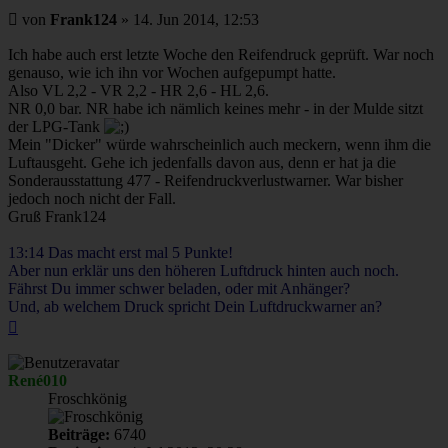
Beitrag
von
Frank124
»
14. Jun 2014, 12:53
Ich habe auch erst letzte Woche den Reifendruck geprüft. War noch
genauso, wie ich ihn vor Wochen aufgepumpt hatte.
Also VL 2,2 - VR 2,2 - HR 2,6 - HL 2,6.
NR 0,0 bar. NR habe ich nämlich keines mehr - in der Mulde sitzt
der LPG-Tank
Mein "Dicker" würde wahrscheinlich auch meckern, wenn ihm die
Luftausgeht. Gehe ich jedenfalls davon aus, denn er hat ja die
Sonderausstattung 477 - Reifendruckverlustwarner. War bisher
jedoch noch nicht der Fall.
Gruß Frank124
13:14 Das macht erst mal 5 Punkte!
Aber nun erklär uns den höheren Luftdruck hinten auch noch.
Fährst Du immer schwer beladen, oder mit Anhänger?
Und, ab welchem Druck spricht Dein Luftdruckwarner an?
Nach
oben
René010
Froschkönig
Beiträge:
6740