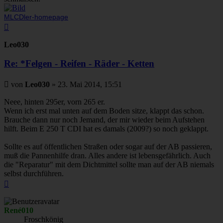
MLCDler-homepage
Nach
oben
Leo030
Re: *Felgen - Reifen - Räder - Ketten
Beitrag
von
Leo030
»
23. Mai 2014, 15:51
Neee, hinten 295er, vorn 265 er.
Wenn ich erst mal unten auf dem Boden sitze, klappt das schon.
Brauche dann nur noch Jemand, der mir wieder beim Aufstehen
hilft. Beim E 250 T CDI hat es damals (2009?) so noch geklappt.
Sollte es auf öffentlichen Straßen oder sogar auf der AB passieren,
muß die Pannenhilfe dran. Alles andere ist lebensgefährlich. Auch
die "Reparatur" mit dem Dichtmittel sollte man auf der AB niemals
selbst durchführen.
Nach
oben
René010
Froschkönig