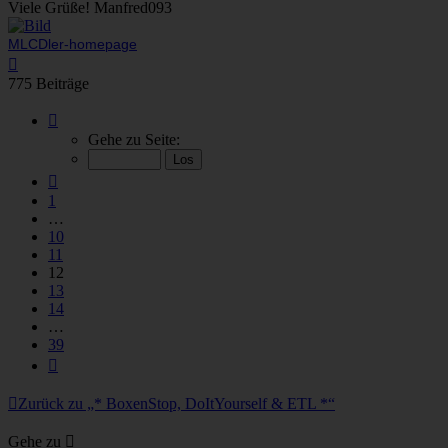
Viele Grüße! Manfred093
MLCDler-homepage
Nach
oben
775 Beiträge
Seite
12
Gehe zu Seite:
von
39
Vorherige
1
…
10
11
12
13
14
…
39
Nächste
Zurück zu „* BoxenStop, DoItYourself & ETL *“
Gehe zu