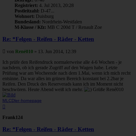
Registriert:
4. Jul 2013, 20:28
Postleitzahl:
D-47...
Wohnort:
Duisburg
Bundesland:
Nordrhein-Westfalen
M-Klasse / Kfz:
MB C 200d T / Renault Zoe
Re: *Felgen - Reifen - Räder - Ketten
Beitrag
von
René010
»
13. Jun 2014, 12:39
Ich prüfe den Reifendruck normalerweise alle 4-6 Wochen - je
nachdem, ob ich gerade Zugriff auf den Wagen habe. Letzte
Prüfung war am Wocheende nach dem 1.Mai, wenn ich mich recht
entsinne. Da war alles im grünen Bereich konstant bei 2.2bar je
Reifen. Den Druck des Reserverads kann ich im Moment nicht
beschwören. Heute Abend weiß ich mehr.
Grüße René010
MLCDler-homepage
Nach
oben
Frank124
Re: *Felgen - Reifen - Räder - Ketten