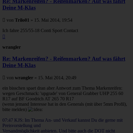
Re: Markenreifen? - Reifenmarken? Auf was fährt
Deine M-Klas
Beitrag
von
Trilo01
»
15. Mai 2014, 19:54
Ich fahre 255/55-18 Conti Sport Contact
Nach
oben
wrangler
Re: Markenreifen? - Reifenmarken? Auf was fährt
Deine M-Klas
Beitrag
von
wrangler
»
15. Mai 2014, 20:49
ein bisschen spaet dran aber Antwort zum Thema Markenreifen:
wegen Geschmack: 'upgrade' von General Grabber UHP 255 60
R17 auf BF Goodrich AT 265 70 R17
(wenn jemand Interesse hat in den Generals (mit über 5mm Profil),
bitte melden)
07:47 KJS: Im Thema An- und Verkauf kannst Du die gerne mit
Preisvorstellung und
Versandmöglichkeit anbieten. Und bitte auch die DOT nicht