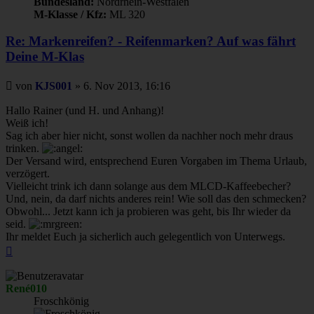
Bundesland:
Nordrhein-Westfalen
M-Klasse / Kfz:
ML 320
Re: Markenreifen? - Reifenmarken? Auf was fährt
Deine M-Klas
Beitrag
von
KJS001
»
6. Nov 2013, 16:16
Hallo Rainer (und H. und Anhang)!
Weiß ich!
Sag ich aber hier nicht, sonst wollen da nachher noch mehr draus
trinken.
Der Versand wird, entsprechend Euren Vorgaben im Thema Urlaub,
verzögert.
Vielleicht trink ich dann solange aus dem MLCD-Kaffeebecher?
Und, nein, da darf nichts anderes rein! Wie soll das den schmecken?
Obwohl... Jetzt kann ich ja probieren was geht, bis Ihr wieder da
seid.
Ihr meldet Euch ja sicherlich auch gelegentlich von Unterwegs.
Nach
oben
René010
Froschkönig