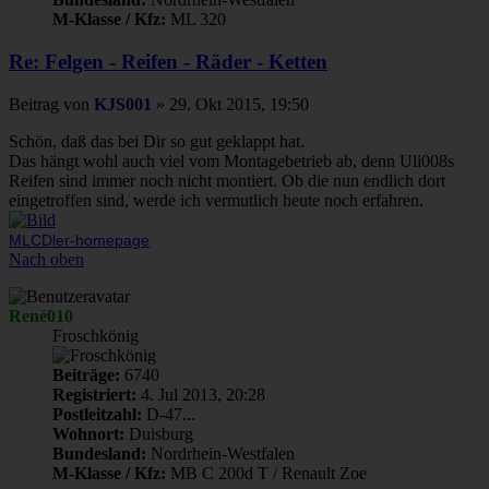
M-Klasse / Kfz:
ML 320
Re: Felgen - Reifen - Räder - Ketten
Beitrag
von
KJS001
»
29. Okt 2015, 19:50
Schön, daß das bei Dir so gut geklappt hat.
Das hängt wohl auch viel vom Montagebetrieb ab, denn Uli008s
Reifen sind immer noch nicht montiert. Ob die nun endlich dort
eingetroffen sind, werde ich vermutlich heute noch erfahren.
MLCDler-homepage
Nach oben
René010
Froschkönig
Beiträge:
6740
Registriert:
4. Jul 2013, 20:28
Postleitzahl:
D-47...
Wohnort:
Duisburg
Bundesland:
Nordrhein-Westfalen
M-Klasse / Kfz:
MB C 200d T / Renault Zoe