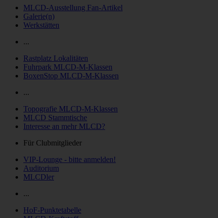
MLCD-Ausstellung Fan-Artikel
Galerie(n)
Werkstätten
...
Rastplatz Lokalitäten
Fuhrpark MLCD-M-Klassen
BoxenStop MLCD-M-Klassen
...
Topografie MLCD-M-Klassen
MLCD Stammtische
Interesse an mehr MLCD?
Für Clubmitglieder
VIP-Lounge - bitte anmelden!
Auditorium
MLCDler
...
HoF-Punktetabelle