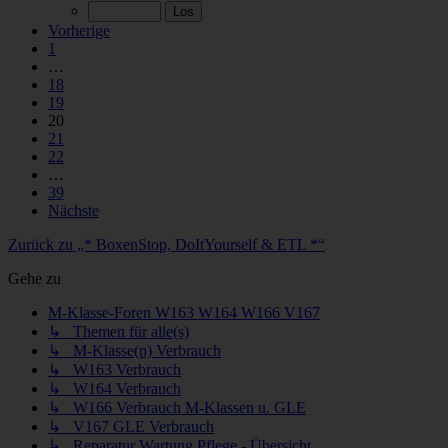
Vorherige
1
…
18
19
20
21
22
…
39
Nächste
Zurück zu „* BoxenStop, DoItYourself & ETL *“
Gehe zu
M-Klasse-Foren W163 W164 W166 V167
↳ Themen für alle(s)
↳ M-Klasse(n) Verbrauch
↳ W163 Verbrauch
↳ W164 Verbrauch
↳ W166 Verbrauch M-Klassen u. GLE
↳ V167 GLE Verbrauch
↳ Reparatur Wartung Pflege - Übersicht