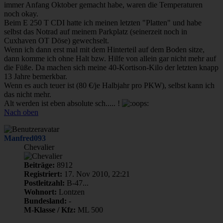
immer Anfang Oktober gemacht habe, waren die Temperaturen
noch okay.
Beim E 250 T CDI hatte ich meinen letzten "Platten" und habe
selbst das Notrad auf meinem Parkplatz (seinerzeit noch in
Cuxhaven OT Döse) gewechselt.
Wenn ich dann erst mal mit dem Hinterteil auf dem Boden sitze,
dann komme ich ohne Halt bzw. Hilfe von allein gar nicht mehr auf
die Füße. Da machen sich meine 40-Kortison-Kilo der letzten knapp
13 Jahre bemerkbar.
Wenn es auch teuer ist (80 €/je Halbjahr pro PKW), selbst kann ich
das nicht mehr.
Alt werden ist eben absolute sch..... !
Nach oben
Manfred093
Chevalier
Beiträge:
8912
Registriert:
17. Nov 2010, 22:21
Postleitzahl:
B-47...
Wohnort:
Lontzen
Bundesland:
-
M-Klasse / Kfz:
ML 500