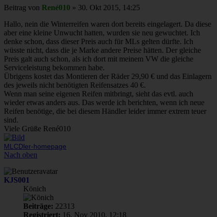
Beitrag
von
René010
»
30. Okt 2015, 14:25
Hallo, nein die Winterreifen waren dort bereits eingelagert. Da diese
aber eine kleine Unwucht hatten, wurden sie neu gewuchtet. Ich
denke schon, dass dieser Preis auch für MLs gelten dürfte. Ich
wüsste nicht, dass die je Marke andere Preise hätten. Der gleiche
Preis galt auch schon, als ich dort mit meinem VW die gleiche
Serviceleistung bekommen habe.
Übrigens kostet das Montieren der Räder 29,90 € und das Einlagern
des jeweils nicht benötigten Reifensatzes 40 €.
Wenn man seine eigenen Reifen mitbringt, sieht das evtl. auch
wieder etwas anders aus. Das werde ich berichten, wenn ich neue
Reifen benötige, die bei diesem Händler leider immer extrem teuer
sind.
Viele Grüße René010
MLCDler-homepage
Nach oben
KJS001
Könich
Beiträge:
22313
Registriert:
16. Nov 2010, 12:18