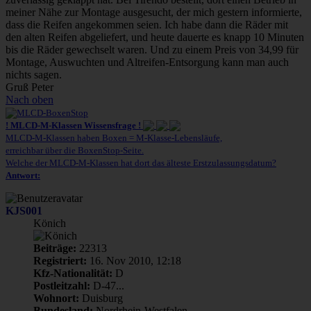
meiner Nähe zur Montage ausgesucht, der mich gestern informierte,
dass die Reifen angekommen seien. Ich habe dann die Räder mit
den alten Reifen abgeliefert, und heute dauerte es knapp 10 Minuten
bis die Räder gewechselt waren. Und zu einem Preis von 34,99 für
Montage, Auswuchten und Altreifen-Entsorgung kann man auch
nichts sagen.
Gruß Peter
Nach oben
! MLCD-M-Klassen Wissensfrage !
MLCD-M-Klassen haben Boxen = M-Klasse-Lebensläufe,
erreichbar über die BoxenStop-Seite.
Welche der MLCD-M-Klassen hat dort das älteste Erstzulassungsdatum?
Antwort:
KJS001
Könich
Beiträge:
22313
Registriert:
16. Nov 2010, 12:18
Kfz-Nationalität:
D
Postleitzahl:
D-47...
Wohnort:
Duisburg
Bundesland:
Nordrhein-Westfalen