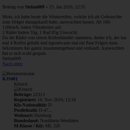
Beitrag
von
Stefan009
»
15. Jan 2016, 22:35
Moin, ich habe heute die Winterreifen, welche ich als Gebrauchte
zum 164ger dazugekauft hatte, auswuchten lassen. Ab 100-
120km/h. traten Vibrationen auf.
2 Räder hatten 55g, 1 Rad 85g Unwucht.
Da die Räder von einem Reifenhändler stammen, denke ich, der hat
mal 4 Reifen gehabt und irgendwann mal ein Paar Felgen dazu
bekommen das ganze zusammengebaut und verkauft. Auswuchten
hat er sich wohl gespart.
Stefan009
Nach oben
KJS001
Könich
Beiträge:
22313
Registriert:
16. Nov 2010, 12:18
Kfz-Nationalität:
D
Postleitzahl:
D-47...
Wohnort:
Duisburg
Bundesland:
Nordrhein-Westfalen
M-Klasse / Kfz:
ML 320