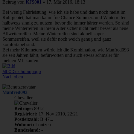
Beitrag
von
KJS001
»
17. Mär 2016, 18:13
Bei wenig Fahrleistung, wie ich sie habe und dann noch meist im
Ruhrgebiet, hat man kaum ´ne Chance Sommer- und Winterreifen
halbwegs sinnig zu nutzen, bevor die immer härter werden. So sind
meine Winterreifen in ihrem Alter sicher nicht mehr besser als neue
Allwetterreifen. Meine Winterreifen sind aktuell super
Sommerreifen, weil sie dafür noch weich genug und ganz
komfortabel sind.
Bei mehr Kilometern würde ich die Kombination, wie Manfred093
sie seit Jahren fährt, befürworten und auch etwas schmaler für
meinen ML kaufen.
MLCDler-homepage
Nach oben
Manfred093
Chevalier
Beiträge:
8912
Registriert:
17. Nov 2010, 22:21
Postleitzahl:
B-47...
Wohnort:
Lontzen
Bundesland:
-