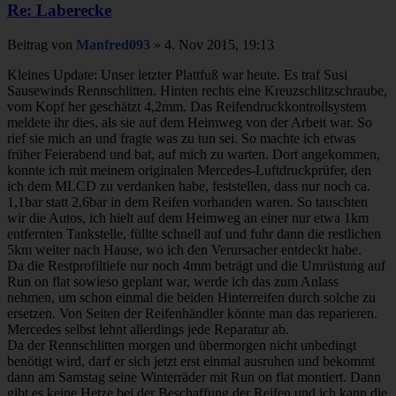
Re: Laberecke
Beitrag
von
Manfred093
»
4. Nov 2015, 19:13
Kleines Update: Unser letzter Plattfuß war heute. Es traf Susi
Sausewinds Rennschlitten. Hinten rechts eine Kreuzschlitzschraube,
vom Kopf her geschätzt 4,2mm. Das Reifendruckkontrollsystem
meldete ihr dies, als sie auf dem Heimweg von der Arbeit war. So
rief sie mich an und fragte was zu tun sei. So machte ich etwas
früher Feierabend und bat, auf mich zu warten. Dort angekommen,
konnte ich mit meinem originalen Mercedes-Luftdruckprüfer, den
ich dem MLCD zu verdanken habe, feststellen, dass nur noch ca.
1,1bar statt 2,6bar in dem Reifen vorhanden waren. So tauschten
wir die Autos, ich hielt auf dem Heimweg an einer nur etwa 1km
entfernten Tankstelle, füllte schnell auf und fuhr dann die restlichen
5km weiter nach Hause, wo ich den Verursacher entdeckt habe.
Da die Restprofiltiefe nur noch 4mm beträgt und die Umrüstung auf
Run on flat sowieso geplant war, werde ich das zum Anlass
nehmen, um schon einmal die beiden Hinterreifen durch solche zu
ersetzen. Von Seiten der Reifenhändler könnte man das reparieren.
Mercedes selbst lehnt allerdings jede Reparatur ab.
Da der Rennschlitten morgen und übermorgen nicht unbedingt
benötigt wird, darf er sich jetzt erst einmal ausruhen und bekommt
dann am Samstag seine Winterräder mit Run on flat montiert. Dann
gibt es keine Hetze bei der Beschaffung der Reifen und ich kann die