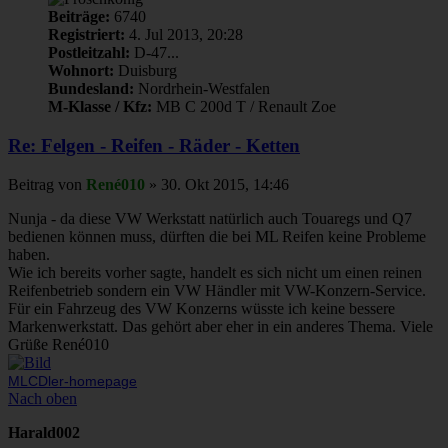
Beiträge:
6740
Registriert:
4. Jul 2013, 20:28
Postleitzahl:
D-47...
Wohnort:
Duisburg
Bundesland:
Nordrhein-Westfalen
M-Klasse / Kfz:
MB C 200d T / Renault Zoe
Re: Felgen - Reifen - Räder - Ketten
Beitrag
von
René010
»
30. Okt 2015, 14:46
Nunja - da diese VW Werkstatt natürlich auch Touaregs und Q7
bedienen können muss, dürften die bei ML Reifen keine Probleme
haben.
Wie ich bereits vorher sagte, handelt es sich nicht um einen reinen
Reifenbetrieb sondern ein VW Händler mit VW-Konzern-Service.
Für ein Fahrzeug des VW Konzerns wüsste ich keine bessere
Markenwerkstatt. Das gehört aber eher in ein anderes Thema. Viele
Grüße René010
MLCDler-homepage
Nach oben
Harald002