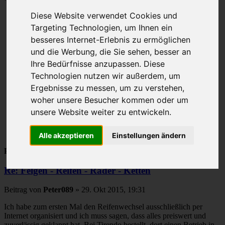
Seite
20
von
39
Diese Website verwendet Cookies und
Gehe zu Seite:
Targeting Technologien, um Ihnen ein
besseres Internet-Erlebnis zu ermöglichen
Vorherige
und die Werbung, die Sie sehen, besser an
1
…
Ihre Bedürfnisse anzupassen. Diese
18
Technologien nutzen wir außerdem, um
19
Ergebnisse zu messen, um zu verstehen,
20
21
woher unsere Besucher kommen oder um
22
unsere Website weiter zu entwickeln.
…
39
Nächste
Alle akzeptieren
Einstellungen ändern
Peter089
Re: Felgen - Reifen - Räder - Ketten
Beitrag
von
Peter089
»
29. Okt 2015, 19:31
Ich habe zum ersten Mal den Reifenwechsel ausschließlich per
Internet organisiert und ich muss sagen, dass alles preiswert und
zuverlässig geklappt hat. Bei Tirendo bestellt, dort einen Betrieb in