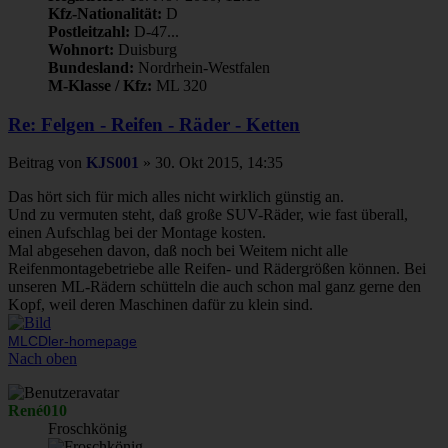
Kfz-Nationalität:
D
Postleitzahl:
D-47...
Wohnort:
Duisburg
Bundesland:
Nordrhein-Westfalen
M-Klasse / Kfz:
ML 320
Re: Felgen - Reifen - Räder - Ketten
Beitrag
von
KJS001
»
30. Okt 2015, 14:35
Das hört sich für mich alles nicht wirklich günstig an.
Und zu vermuten steht, daß große SUV-Räder, wie fast überall,
einen Aufschlag bei der Montage kosten.
Mal abgesehen davon, daß noch bei Weitem nicht alle
Reifenmontagebetriebe alle Reifen- und Rädergrößen können. Bei
unseren ML-Rädern schütteln die auch schon mal ganz gerne den
Kopf, weil deren Maschinen dafür zu klein sind.
MLCDler-homepage
Nach oben
René010
Froschkönig