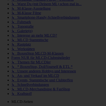
↳ Warst Du (mit Deinem ML) schon mal in...
↳ M-Klasse-Ausstellung
↳ M-Klasse Filme
↳ Smartphone-Handy-Schnellverbindungen
↳ Fuhrpark
↳ Topografie
↳ Galerie(n)
↳ Interesse an mehr MLCD?
↳ MLCD Stammtische
↳ Rastplatz
↳ Werkstätten
↳ BoxenStop MLCD-M-Klassen
Foren NUR für MLCD-Clubmitglieder
↳ Themen für MLCDler
↳ * BoxenStop, DoItYourself & ETL *
↳ Unsere anderen Hobbys und Interessen
↳ An- und Verkauf im MLCD
↳ Events, Stammtische und Clubtreffen
↳ Schnellverbindungen
↳ MLCD-Merchandising & FanShop
↳ Kraftstoff
MLCD-Seiten