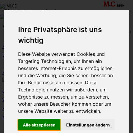
M
C
-
lass-
ML
-
C
lub-
C
-
lub
R
R
D
eutschland
hein-
uhr
MLCD
Ihre Privatsphäre ist uns
Regionalbereich
Der
Mercedes M-Klasse Club!
Rhein/Ruhr
wichtig
Start
Mercedes-Benz M-Klasse W164 ML 350
Diese Website verwendet Cookies und
Iridiumsilber 05/2006 ML-CD 175 "Holztransport
DerClub
per ML mit Anhänger in Ungarn im November
Targeting Technologien, um Ihnen ein
2016"
Foren...
besseres Internet-Erlebnis zu ermöglichen
FanArtikel...
und die Werbung, die Sie sehen, besser an
Ihre Bedürfnisse anzupassen. Diese
Technologien nutzen wir außerdem, um
Galerie(n)...
Ergebnisse zu messen, um zu verstehen,
Werkstätten... (114)
woher unsere Besucher kommen oder um
Rastplatz... (110)
unsere Website weiter zu entwickeln.
MLCD-M-Klassen:
Alle akzeptieren
Einstellungen ändern
-Fuhrpark