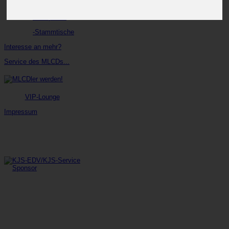
-BoxenStop
-Parkplätze
-Stammtische
Interesse an mehr?
Service des MLCDs...
VIP-Lounge
Impressum