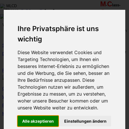
M
C
-
lass-
ML
-
C
lub-
C
-
lub
R
R
D
eutschland
hein-
uhr
MLCD
Ihre Privatsphäre ist uns
Regionalbereich
Der
Mercedes M-Klasse Club!
Rhein/Ruhr
wichtig
Start
Mercedes-Benz M-Klasse W164 ML 320 CDI
Diese Website verwendet Cookies und
10/2005 ML-CD 46 "Bayrischer Wald im Februar
DerClub
2019"
Targeting Technologien, um Ihnen ein
Foren...
besseres Internet-Erlebnis zu ermöglichen
FanArtikel...
und die Werbung, die Sie sehen, besser an
Ihre Bedürfnisse anzupassen. Diese
Technologien nutzen wir außerdem, um
Galerie(n)...
Ergebnisse zu messen, um zu verstehen,
Werkstätten... (114)
woher unsere Besucher kommen oder um
Rastplatz... (110)
unsere Website weiter zu entwickeln.
MLCD-M-Klassen:
Alle akzeptieren
Einstellungen ändern
-Fuhrpark