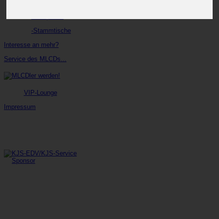
-BoxenStop
-Parkplätze
-Stammtische
Interesse an mehr?
Service des MLCDs...
VIP-Lounge
Impressum