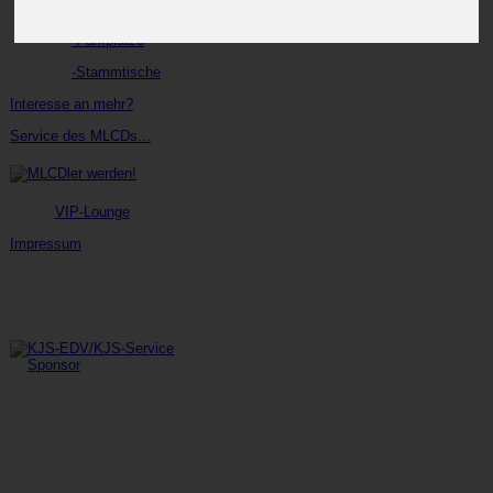
-BoxenStop
-Parkplätze
-Stammtische
Interesse an mehr?
Service des MLCDs...
VIP-Lounge
Impressum