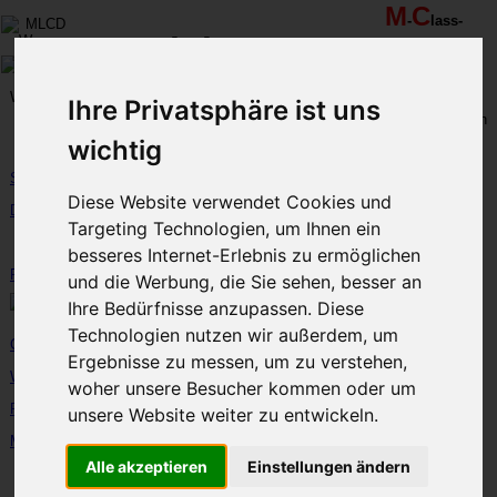
M
C
-
lass-
ML
-
C
lub-
C
-
lub
R
R
D
eutschland
hein-
uhr
MLCD
Ihre Privatsphäre ist uns
Regionalbereich
Der
Mercedes M-Klasse Club!
Rhein/Ruhr
wichtig
Start
Mercedes-Benz M-Klasse W163 ML 320 ML-
Diese Website verwendet Cookies und
CD 243 "Wohnwagenspaß in Sachsen-Anhalt
DerClub
im Juni 2023"
Targeting Technologien, um Ihnen ein
Foren...
besseres Internet-Erlebnis zu ermöglichen
FanArtikel...
und die Werbung, die Sie sehen, besser an
Ihre Bedürfnisse anzupassen. Diese
Technologien nutzen wir außerdem, um
Galerie(n)...
Ergebnisse zu messen, um zu verstehen,
Werkstätten... (114)
woher unsere Besucher kommen oder um
Rastplatz... (110)
unsere Website weiter zu entwickeln.
MLCD-M-Klassen:
Alle akzeptieren
Einstellungen ändern
-Fuhrpark