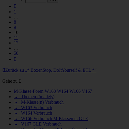
58
Vorherige
1
…
8
9
10
11
12
…
58
Nächste
Zurück zu „* BoxenStop, DoItYourself & ETL *“
Gehe zu
M-Klasse-Foren W163 W164 W166 V167
↳ Themen für alle(s)
↳ M-Klasse(n) Verbrauch
↳ W163 Verbrauch
↳ W164 Verbrauch
↳ W166 Verbrauch M-Klassen u. GLE
↳ V167 GLE Verbrauch