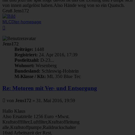
von innen aufgelöst haben.Also Hände weg von so ein Quatsch.
Gruß Jens172
MLCDler-homepage
Nach
oben
Jens172
Beiträge:
1448
Registriert:
24. Apr 2016, 17:39
Postleitzahl:
D-23...
Wohnort:
Wesenberg
Bundesland:
Schleswig-Holstein
M-Klasse / Kfz:
ML 350 Blue Tec
Re: Motoren mit Ver- und Entsorgung
Beitrag
von
Jens172
»
31. Mai 2016, 19:59
Hallo Klaus
Also Ersatzteile 1256 Euro +Mwst.
Kraftstofffilter,Luftfilter,Kraftstoffleitung
alle,Kraftstoffpumpe,Raildruckschalter
16std Arbeitszeit der Rest.