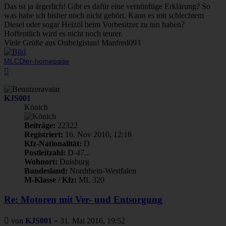
Das ist ja ärgerlich! Gibt es dafür eine vernünftige Erklärung? So
was habe ich bisher noch nicht gehört. Kann es mit schlechtem
Diesel oder sogar Heizöl beim Vorbesitzer zu tun haben?
Hoffentlich wird es nicht noch teurer.
Viele Grüße aus Ostbelgistan! Manfred093
MLCDler-homepage
Nach
oben
KJS001
Könich
Beiträge:
22322
Registriert:
16. Nov 2010, 12:18
Kfz-Nationalität:
D
Postleitzahl:
D-47...
Wohnort:
Duisburg
Bundesland:
Nordrhein-Westfalen
M-Klasse / Kfz:
ML 320
Re: Motoren mit Ver- und Entsorgung
Beitrag
von
KJS001
»
31. Mai 2016, 19:52