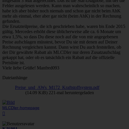
insgesamt 3 Mal abgerechnet. Das ist die Star-Diagnose, mit der die
Fehler ausgelesen werden. Kann man wahrscheinlich so machen,
habe ich aber bisher noch niemals und schon gar nicht beim AhK
mehr als einmal, eher aber gar nicht (beim AhK) in der Rechnung
gefunden.
Die Ersatzteilpreise, die ich geschrieben habe, waren bis Ende 2015
gültig. Mercedes erhöht diese üblicherweise alle ca. 6 Monate um
etwa 1,5%, so dass Du diese noch auf die von mir angegebenen
Preise aufschlagen müsstest, bevor Du sie mit denen auf Deiner
Rechnung vergleichen kannst. Dann wirst Du auch feststellen, ob
der Dir gewährte Rabatt als MLCDler nur deren Zusatzaufschlag
gekappt hat, oder ob es tatsächlich ein Rabatt auf die offizielle
Preisliste ist.
Viele liebe Grüße! Manfred093
Dateianhänge
Preise_und_AWs_M172_Kraftstoffsystem.pdf
(14.09 KiB) 221-mal heruntergeladen
MLCDler-homepage
Nach
oben
KJS001