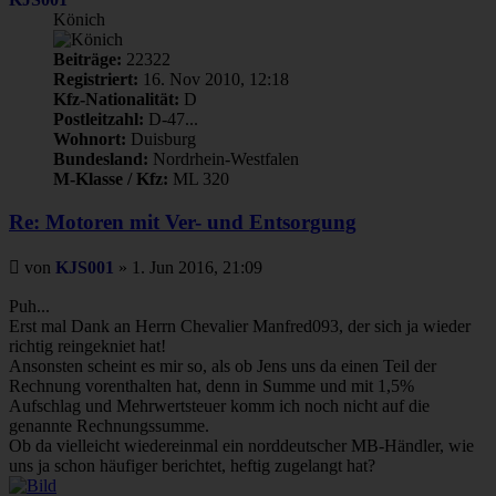
Könich
Beiträge:
22322
Registriert:
16. Nov 2010, 12:18
Kfz-Nationalität:
D
Postleitzahl:
D-47...
Wohnort:
Duisburg
Bundesland:
Nordrhein-Westfalen
M-Klasse / Kfz:
ML 320
Re: Motoren mit Ver- und Entsorgung
Beitrag
von
KJS001
»
1. Jun 2016, 21:09
Puh...
Erst mal Dank an Herrn Chevalier Manfred093, der sich ja wieder
richtig reingekniet hat!
Ansonsten scheint es mir so, als ob Jens uns da einen Teil der
Rechnung vorenthalten hat, denn in Summe und mit 1,5%
Aufschlag und Mehrwertsteuer komm ich noch nicht auf die
genannte Rechnungssumme.
Ob da vielleicht wiedereinmal ein norddeutscher MB-Händler, wie
uns ja schon häufiger berichtet, heftig zugelangt hat?