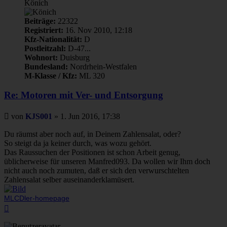
Könich
Beiträge:
22322
Registriert:
16. Nov 2010, 12:18
Kfz-Nationalität:
D
Postleitzahl:
D-47...
Wohnort:
Duisburg
Bundesland:
Nordrhein-Westfalen
M-Klasse / Kfz:
ML 320
Re: Motoren mit Ver- und Entsorgung
Beitrag
von
KJS001
»
1. Jun 2016, 17:38
Du räumst aber noch auf, in Deinem Zahlensalat, oder?
So steigt da ja keiner durch, was wozu gehört.
Das Raussuchen der Positionen ist schon Arbeit genug,
üblicherweise für unseren Manfred093. Da wollen wir Ihm doch
nicht auch noch zumuten, daß er sich den verwurschtelten
Zahlensalat selber auseinanderklamüsert.
MLCDler-homepage
Nach
oben