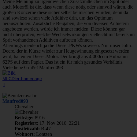
Meine Meinung zu irgendwelchen Zusatzmittelchen im Sprit oder
auch Motoröl ist die, dass wenn diese nötig oder sinnvoll wären, die
großen Konzerne diese sicher selbst beimischen würden, denn da
sind sowieso schon viele Additive drin, um das Optimum
herauszuholen. Zusätzliche Beigaben, die von diversen Anbietern
angeboten werden, würde ich immer meiden. Diese können gar
nicht überprüfen, welche Wechselwirkungen vielleicht mit bereits im
Sprit vorhandenen Additiven auftreten können.
Allerdings meide ich ja die Diesel-PKWs sowieso. Nur unser John-
Deere, der in Kürze wieder zur Heugewinnung eingesetzt werden
wird, hat einen Diesel-Motor. Der bringt aus 4.000ccm Hubraum
62PS auf dem Papier. Das ist ein für mich gesundes Verhältnis.
Viele liebe Grüße! Manfred093
MLCDler-homepage
Nach
oben
Manfred093
Chevalier
Beiträge:
8916
Registriert:
17. Nov 2010, 22:21
Postleitzahl:
B-47...
Wohnort:
Lontzen