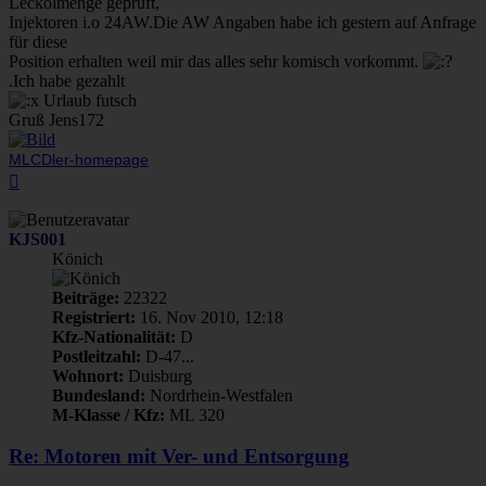
Leckölmenge geprüft,
Injektoren i.o 24AW.Die AW Angaben habe ich gestern auf Anfrage
für diese
Position erhalten weil mir das alles sehr komisch vorkommt.
.Ich habe gezahlt
Urlaub futsch
Gruß Jens172
MLCDler-homepage
Nach
oben
KJS001
Könich
Beiträge:
22322
Registriert:
16. Nov 2010, 12:18
Kfz-Nationalität:
D
Postleitzahl:
D-47...
Wohnort:
Duisburg
Bundesland:
Nordrhein-Westfalen
M-Klasse / Kfz:
ML 320
Re: Motoren mit Ver- und Entsorgung