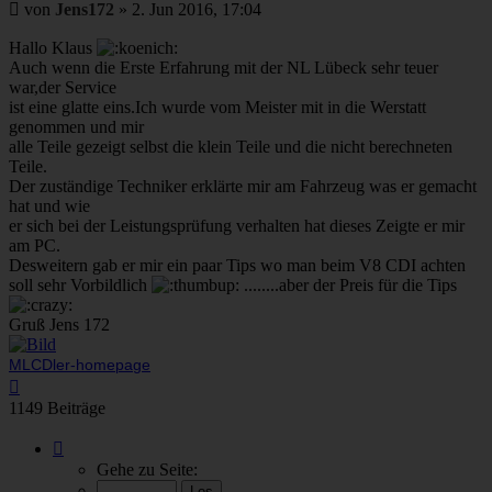
Beitrag
von
Jens172
»
2. Jun 2016, 17:04
Hallo Klaus
Auch wenn die Erste Erfahrung mit der NL Lübeck sehr teuer
war,der Service
ist eine glatte eins.Ich wurde vom Meister mit in die Werstatt
genommen und mir
alle Teile gezeigt selbst die klein Teile und die nicht berechneten
Teile.
Der zuständige Techniker erklärte mir am Fahrzeug was er gemacht
hat und wie
er sich bei der Leistungsprüfung verhalten hat dieses Zeigte er mir
am PC.
Desweitern gab er mir ein paar Tips wo man beim V8 CDI achten
soll sehr Vorbildlich
........aber der Preis für die Tips
Gruß Jens 172
MLCDler-homepage
Nach
oben
1149 Beiträge
Seite
10
Gehe zu Seite:
von