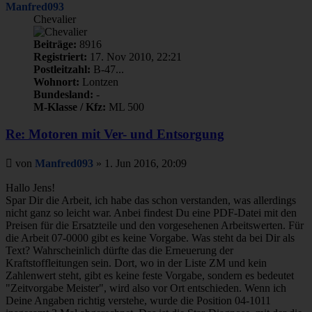
Manfred093
Chevalier
Beiträge:
8916
Registriert:
17. Nov 2010, 22:21
Postleitzahl:
B-47...
Wohnort:
Lontzen
Bundesland:
-
M-Klasse / Kfz:
ML 500
Re: Motoren mit Ver- und Entsorgung
Beitrag
von
Manfred093
»
1. Jun 2016, 20:09
Hallo Jens!
Spar Dir die Arbeit, ich habe das schon verstanden, was allerdings
nicht ganz so leicht war. Anbei findest Du eine PDF-Datei mit den
Preisen für die Ersatzteile und den vorgesehenen Arbeitswerten. Für
die Arbeit 07-0000 gibt es keine Vorgabe. Was steht da bei Dir als
Text? Wahrscheinlich dürfte das die Erneuerung der
Kraftstoffleitungen sein. Dort, wo in der Liste ZM und kein
Zahlenwert steht, gibt es keine feste Vorgabe, sondern es bedeutet
"Zeitvorgabe Meister", wird also vor Ort entschieden. Wenn ich
Deine Angaben richtig verstehe, wurde die Position 04-1011