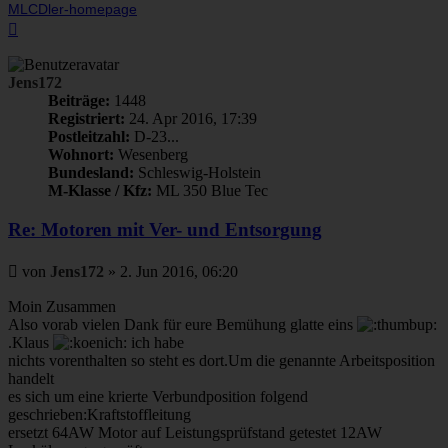
MLCDler-homepage
Nach
oben
Jens172
Beiträge:
1448
Registriert:
24. Apr 2016, 17:39
Postleitzahl:
D-23...
Wohnort:
Wesenberg
Bundesland:
Schleswig-Holstein
M-Klasse / Kfz:
ML 350 Blue Tec
Re: Motoren mit Ver- und Entsorgung
Beitrag
von
Jens172
»
2. Jun 2016, 06:20
Moin Zusammen
Also vorab vielen Dank für eure Bemühung glatte eins
.Klaus
ich habe
nichts vorenthalten so steht es dort.Um die genannte Arbeitsposition
handelt
es sich um eine krierte Verbundposition folgend
geschrieben:Kraftstoffleitung
ersetzt 64AW Motor auf Leistungsprüfstand getestet 12AW