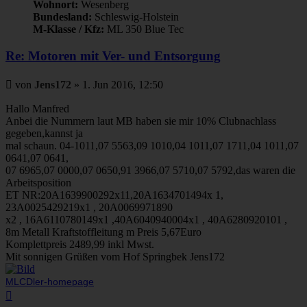
Wohnort:
Wesenberg
Bundesland:
Schleswig-Holstein
M-Klasse / Kfz:
ML 350 Blue Tec
Re: Motoren mit Ver- und Entsorgung
Beitrag
von
Jens172
»
1. Jun 2016, 12:50
Hallo Manfred
Anbei die Nummern laut MB haben sie mir 10% Clubnachlass
gegeben,kannst ja
mal schaun. 04-1011,07 5563,09 1010,04 1011,07 1711,04 1011,07
0641,07 0641,
07 6965,07 0000,07 0650,91 3966,07 5710,07 5792,das waren die
Arbeitsposition
ET NR:20A1639900292x11,20A1634701494x 1,
23A0025429219x1 , 20A0069971890
x2 , 16A6110780149x1 ,40A6040940004x1 , 40A6280920101 ,
8m Metall Kraftstoffleitung m Preis 5,67Euro
Komplettpreis 2489,99 inkl Mwst.
Mit sonnigen Grüßen vom Hof Springbek Jens172
MLCDler-homepage
Nach
oben