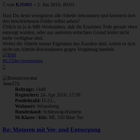
Beitrag
von
KJS001
»
2. Jun 2016, 09:03
Hast Du denn wenigstens alle Altteile bekommen und konntest dort
den beschriebenen Fehler selbst sehen?
Üblich ist ja in MB-Werkstätten, daß die Ersetzten Teile gerade eben
entsorgt wurden, oder aus anderem erdachten Grund leider nicht
mehr verfügbar sind.
Wobei die Altteile immer Eigentum des Kunden sind, sofern es sich
nicht um Altteile-Rücknahmen gegen Vergütung handelt.
MLCDler-homepage
Nach
oben
Jens172
Beiträge:
1448
Registriert:
24. Apr 2016, 17:39
Postleitzahl:
D-23...
Wohnort:
Wesenberg
Bundesland:
Schleswig-Holstein
M-Klasse / Kfz:
ML 350 Blue Tec
Re: Motoren mit Ver- und Entsorgung