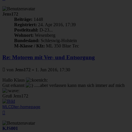
oben
Jens172
Beiträge:
1448
Registriert:
24. Apr 2016, 17:39
Postleitzahl:
D-23...
Wohnort:
Wesenberg
Bundesland:
Schleswig-Holstein
M-Klasse / Kfz:
ML 350 Blue Tec
Re: Motoren mit Ver- und Entsorgung
Beitrag
von
Jens172
»
1. Jun 2016, 17:30
Hallo Klaus
Gut erkannt
.....aber verlassen kann man sich immer auf mich
Gruß Jens172
MLCDler-homepage
Nach
oben
KJS001