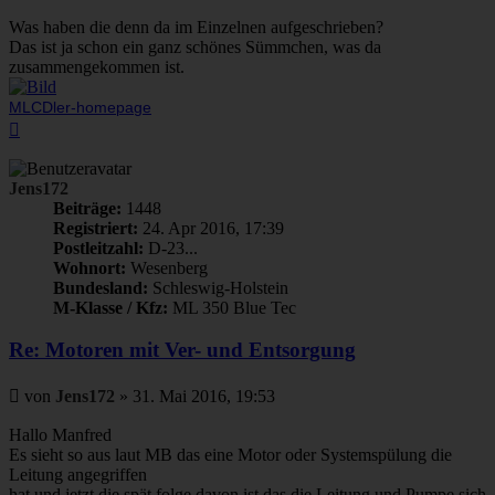
Was haben die denn da im Einzelnen aufgeschrieben?
Das ist ja schon ein ganz schönes Sümmchen, was da
zusammengekommen ist.
MLCDler-homepage
Nach
oben
Jens172
Beiträge:
1448
Registriert:
24. Apr 2016, 17:39
Postleitzahl:
D-23...
Wohnort:
Wesenberg
Bundesland:
Schleswig-Holstein
M-Klasse / Kfz:
ML 350 Blue Tec
Re: Motoren mit Ver- und Entsorgung
Beitrag
von
Jens172
»
31. Mai 2016, 19:53
Hallo Manfred
Es sieht so aus laut MB das eine Motor oder Systemspülung die
Leitung angegriffen
hat und jetzt die spät folge davon ist das die Leitung und Pumpe sich