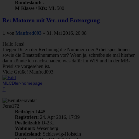
Bundesland:
-
M-Klasse / Kfz:
ML 500
Re: Motoren mit Ver- und Entsorgung
Beitrag
von
Manfred093
»
31. Mai 2016, 20:08
Hallo Jens!
Liegen Dir zu der Rechnung die Nummern der Arbeitspositionen
sowie die Ersatzteilnummern vor? Wenn ja, schreibe sie mal hierher,
dann könnte ich nachschauen, was dafür im WIS und in der MB-
Preisliste vorgesehen ist.
Viele Grüße! Manfred093
MLCDler-homepage
Nach
oben
Jens172
Beiträge:
1448
Registriert:
24. Apr 2016, 17:39
Postleitzahl:
D-23...
Wohnort:
Wesenberg
Bundesland:
Schleswig-Holstein