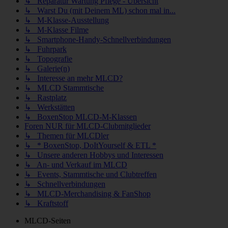
↳ Reparatur Wartung Pflege - Übersicht
↳ Warst Du (mit Deinem ML) schon mal in...
↳ M-Klasse-Ausstellung
↳ M-Klasse Filme
↳ Smartphone-Handy-Schnellverbindungen
↳ Fuhrpark
↳ Topografie
↳ Galerie(n)
↳ Interesse an mehr MLCD?
↳ MLCD Stammtische
↳ Rastplatz
↳ Werkstätten
↳ BoxenStop MLCD-M-Klassen
Foren NUR für MLCD-Clubmitglieder
↳ Themen für MLCDler
↳ * BoxenStop, DoItYourself & ETL *
↳ Unsere anderen Hobbys und Interessen
↳ An- und Verkauf im MLCD
↳ Events, Stammtische und Clubtreffen
↳ Schnellverbindungen
↳ MLCD-Merchandising & FanShop
↳ Kraftstoff
MLCD-Seiten