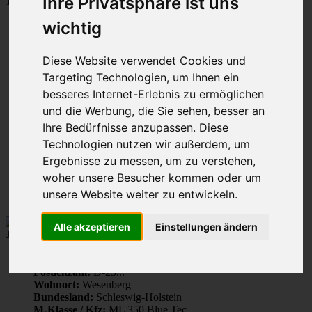
Ihre Privatsphäre ist uns
1149 Beiträge
Seite
wichtig
10
Gehe zu Seite:
von
Diese Website verwendet Cookies und
58
Vorherige
Targeting Technologien, um Ihnen ein
1
besseres Internet-Erlebnis zu ermöglichen
…
8
und die Werbung, die Sie sehen, besser an
9
Ihre Bedürfnisse anzupassen. Diese
10
Technologien nutzen wir außerdem, um
11
12
Ergebnisse zu messen, um zu verstehen,
…
woher unsere Besucher kommen oder um
58
unsere Website weiter zu entwickeln.
Nächste
Alle akzeptieren
Einstellungen ändern
Jens172
Beiträge:
1448
Registriert:
24. Apr 2016, 17:39
Postleitzahl:
D-23...
Wohnort:
Wesenberg
Bundesland:
Schleswig-Holstein
M-Klasse / Kfz:
ML 350 Blue Tec