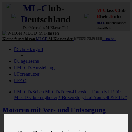
ML
-
C
lub-
M
C
C
-
-
lass-
lub
R
R
D
eutschland
hein-
uhr
MLCD
Regionalbereich
Der
Mercedes M-Klasse Club!
Rhein/Ruhr
Kleine Auswahl von
MLCD
-M-Klassen der
Baureihe W166
...mehr...
Schnellzugriff
Ungelesene
MLCD-Ausstellung
Forennutzer
FAQ
MLCD-Seiten
MLCD-Foren-Übersicht
Foren NUR für
MLCD-Clubmitglieder
* BoxenStop, DoItYourself & ETL *
Motoren mit Ver- und Entsorgung
...incl. Kraftstoff- und Abgasanlage!