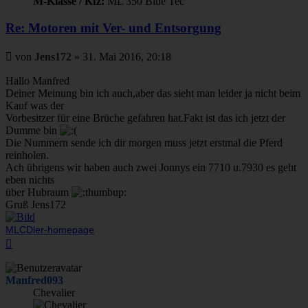
M-Klasse / Kfz:
ML 350 Blue Tec
Re: Motoren mit Ver- und Entsorgung
Beitrag
von
Jens172
»
31. Mai 2016, 20:18
Hallo Manfred
Deiner Meinung bin ich auch,aber das sieht man leider ja nicht beim
Kauf was der
Vorbesitzer für eine Brüche gefahren hat.Fakt ist das ich jetzt der
Dumme bin
Die Nummern sende ich dir morgen muss jetzt erstmal die Pferd
reinholen.
Ach übrigens wir haben auch zwei Jonnys ein 7710 u.7930 es geht
eben nichts
über Hubraum
Gruß Jens172
MLCDler-homepage
Nach
oben
Manfred093
Chevalier