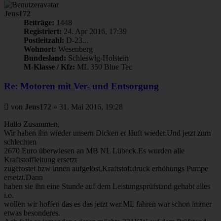
Jens172
Beiträge:
1448
Registriert:
24. Apr 2016, 17:39
Postleitzahl:
D-23...
Wohnort:
Wesenberg
Bundesland:
Schleswig-Holstein
M-Klasse / Kfz:
ML 350 Blue Tec
Re: Motoren mit Ver- und Entsorgung
Beitrag
von
Jens172
»
31. Mai 2016, 19:28
Hallo Zusammen,
Wir haben ihn wieder unsern Dicken er läuft wieder.Und jetzt zum
schlechten
2670 Euro überwiesen an MB NL Lübeck.Es wurden alle
Kraftstoffleitung ersetzt
zugerostet bzw innen aufgelöst,Kraftstoffdruck erhöhungs Pumpe
ersetzt.Dann
haben sie ihn eine Stunde auf dem Leistungsprüfstand gehabt alles
i.o.
wollen wir hoffen das es das jetzt war.ML fahren war schon immer
etwas besonderes.