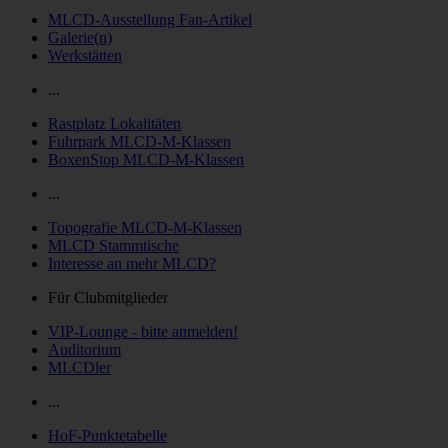
MLCD-Ausstellung Fan-Artikel
Galerie(n)
Werkstätten
...
Rastplatz Lokalitäten
Fuhrpark MLCD-M-Klassen
BoxenStop MLCD-M-Klassen
...
Topografie MLCD-M-Klassen
MLCD Stammtische
Interesse an mehr MLCD?
Für Clubmitglieder
VIP-Lounge - bitte anmelden!
Auditorium
MLCDler
...
HoF-Punktetabelle