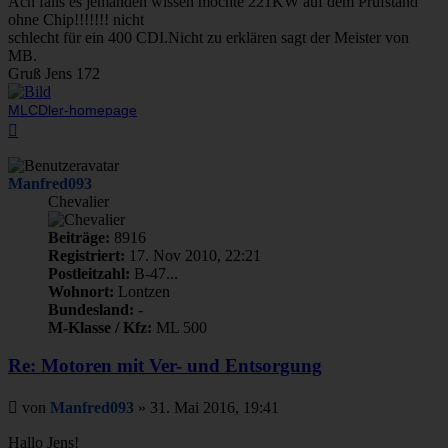
Ach falls es jemanden wissen möchte 221KW auf dem Prüfstand
ohne Chip!!!!!!! nicht
schlecht für ein 400 CDI.Nicht zu erklären sagt der Meister von
MB.
Gruß Jens 172
MLCDler-homepage
Nach
oben
Manfred093
Chevalier
Beiträge:
8916
Registriert:
17. Nov 2010, 22:21
Postleitzahl:
B-47...
Wohnort:
Lontzen
Bundesland:
-
M-Klasse / Kfz:
ML 500
Re: Motoren mit Ver- und Entsorgung
Beitrag
von
Manfred093
»
31. Mai 2016, 19:41
Hallo Jens!