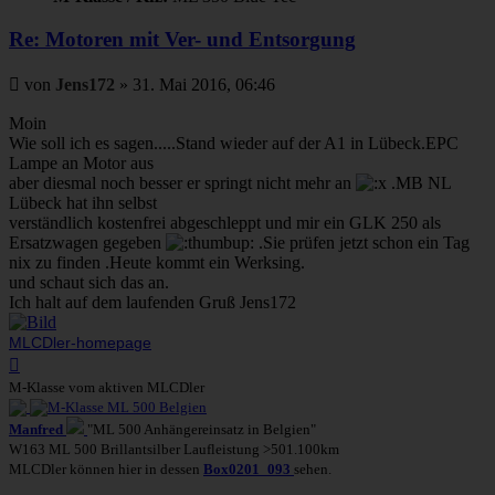
Re: Motoren mit Ver- und Entsorgung
Beitrag
von
Jens172
»
31. Mai 2016, 06:46
Moin
Wie soll ich es sagen.....Stand wieder auf der A1 in Lübeck.EPC
Lampe an Motor aus
aber diesmal noch besser er springt nicht mehr an
.MB NL
Lübeck hat ihn selbst
verständlich kostenfrei abgeschleppt und mir ein GLK 250 als
Ersatzwagen gegeben
.Sie prüfen jetzt schon ein Tag
nix zu finden .Heute kommt ein Werksing.
und schaut sich das an.
Ich halt auf dem laufenden Gruß Jens172
MLCDler-homepage
Nach
oben
M-Klasse vom aktiven MLCDler
Manfred
"ML 500 Anhängereinsatz in Belgien"
W163 ML 500 Brillantsilber Laufleistung >501.100km
MLCDler können hier in dessen
Box0201_093
sehen.