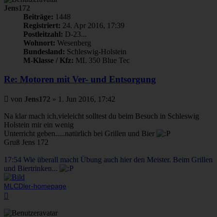
Jens172
Beiträge:
1448
Registriert:
24. Apr 2016, 17:39
Postleitzahl:
D-23...
Wohnort:
Wesenberg
Bundesland:
Schleswig-Holstein
M-Klasse / Kfz:
ML 350 Blue Tec
Re: Motoren mit Ver- und Entsorgung
Beitrag
von
Jens172
»
1. Jun 2016, 17:42
Na klar mach ich,vieleicht solltest du beim Besuch in Schleswig
Holstein mir ein wenig
Unterricht geben.....natürlich bei Grillen und Bier
Gruß Jens 172
17:54 Wie überall macht Übung auch hier den Meister. Beim Grillen
und Biertrinken...
MLCDler-homepage
Nach
oben