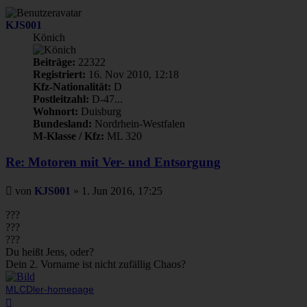
KJS001
Könich
Beiträge:
22322
Registriert:
16. Nov 2010, 12:18
Kfz-Nationalität:
D
Postleitzahl:
D-47...
Wohnort:
Duisburg
Bundesland:
Nordrhein-Westfalen
M-Klasse / Kfz:
ML 320
Re: Motoren mit Ver- und Entsorgung
Beitrag
von
KJS001
»
1. Jun 2016, 17:25
???
???
???
Du heißt Jens, oder?
Dein 2. Vorname ist nicht zufällig Chaos?
MLCDler-homepage
Nach