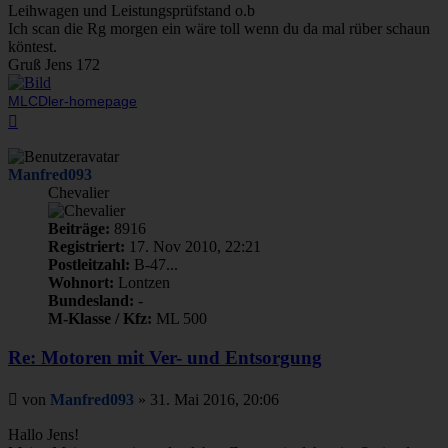
Leihwagen und Leistungsprüfstand o.b
Ich scan die Rg morgen ein wäre toll wenn du da mal rüber schaun
köntest.
Gruß Jens 172
MLCDler-homepage
Nach
oben
Manfred093
Chevalier
Beiträge:
8916
Registriert:
17. Nov 2010, 22:21
Postleitzahl:
B-47...
Wohnort:
Lontzen
Bundesland:
-
M-Klasse / Kfz:
ML 500
Re: Motoren mit Ver- und Entsorgung
Beitrag
von
Manfred093
»
31. Mai 2016, 20:06
Hallo Jens!