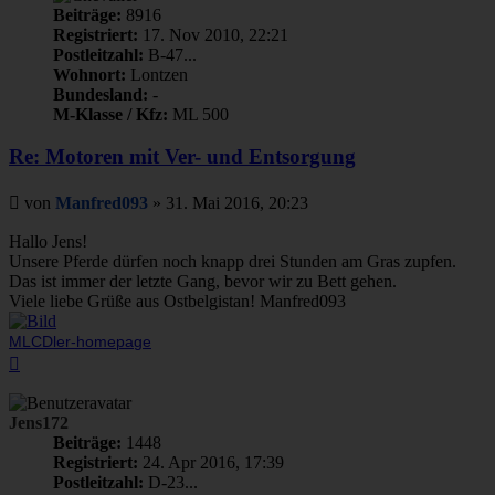
Beiträge:
8916
Registriert:
17. Nov 2010, 22:21
Postleitzahl:
B-47...
Wohnort:
Lontzen
Bundesland:
-
M-Klasse / Kfz:
ML 500
Re: Motoren mit Ver- und Entsorgung
Beitrag
von
Manfred093
»
31. Mai 2016, 20:23
Hallo Jens!
Unsere Pferde dürfen noch knapp drei Stunden am Gras zupfen.
Das ist immer der letzte Gang, bevor wir zu Bett gehen.
Viele liebe Grüße aus Ostbelgistan! Manfred093
MLCDler-homepage
Nach
oben
Jens172
Beiträge:
1448
Registriert:
24. Apr 2016, 17:39
Postleitzahl:
D-23...