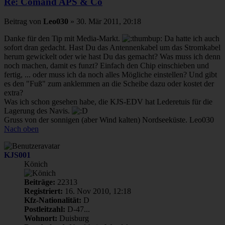
Re: Comand APS & Co
Beitrag
von
Leo030
»
30. Mär 2011, 20:18
Danke für den Tip mit Media-Markt.
Da hatte ich auch
sofort dran gedacht. Hast Du das Antennenkabel um das Stromkabel
herum gewickelt oder wie hast Du das gemacht? Was muss ich denn
noch machen, damit es funzt? Einfach den Chip einschieben und
fertig, ... oder muss ich da noch alles Mögliche einstellen? Und gibt
es den "Fuß" zum anklemmen an die Scheibe dazu oder kostet der
extra?
Was ich schon gesehen habe, die KJS-EDV hat Lederetuis für die
Lagerung des Navis.
Gruss von der sonnigen (aber Wind kalten) Nordseeküste. Leo030
Nach oben
KJS001
Könich
Beiträge:
22313
Registriert:
16. Nov 2010, 12:18
Kfz-Nationalität:
D
Postleitzahl:
D-47...
Wohnort:
Duisburg