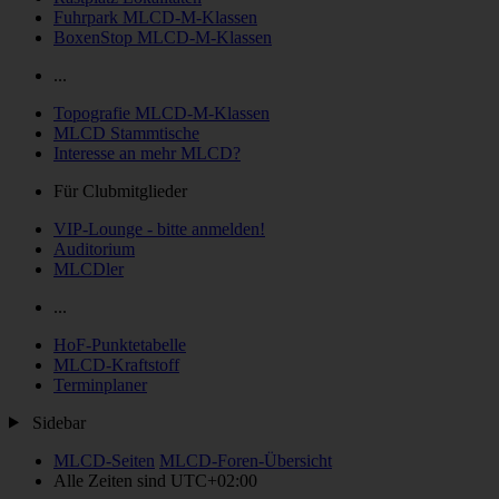
Fuhrpark MLCD-M-Klassen
BoxenStop MLCD-M-Klassen
...
Topografie MLCD-M-Klassen
MLCD Stammtische
Interesse an mehr MLCD?
Für Clubmitglieder
VIP-Lounge - bitte anmelden!
Auditorium
MLCDler
...
HoF-Punktetabelle
MLCD-Kraftstoff
Terminplaner
Sidebar
MLCD-Seiten
MLCD-Foren-Übersicht
Alle Zeiten sind
UTC+02:00