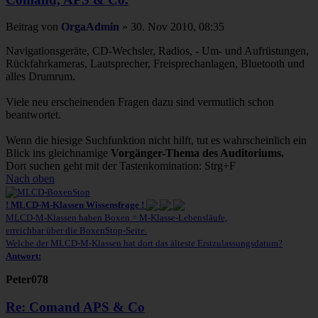
Beitrag
von
OrgaAdmin
»
30. Nov 2010, 08:35
Navigationsgeräte, CD-Wechsler, Radios, - Um- und Aufrüstungen,
Rückfahrkameras, Lautsprecher, Freisprechanlagen, Bluetooth und
alles Drumrum.
Viele neu erscheinenden Fragen dazu sind vermutlich schon
beantwortet.
Wenn die hiesige Suchfunktion nicht hilft, tut es wahrscheinlich ein
Blick ins gleichnamige
Vorgänger-Thema des Auditoriums.
Dort suchen geht mit der Tastenkomination: Strg+F
Nach oben
! MLCD-M-Klassen Wissensfrage !
MLCD-M-Klassen haben Boxen = M-Klasse-Lebensläufe,
erreichbar über die BoxenStop-Seite.
Welche der MLCD-M-Klassen hat dort das älteste Erstzulassungsdatum?
Antwort:
Peter078
Re: Comand APS & Co