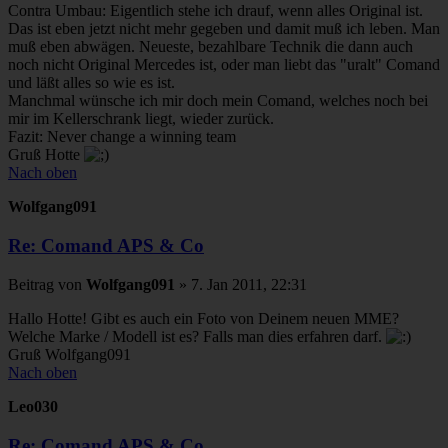
Contra Umbau: Eigentlich stehe ich drauf, wenn alles Original ist.
Das ist eben jetzt nicht mehr gegeben und damit muß ich leben. Man
muß eben abwägen. Neueste, bezahlbare Technik die dann auch
noch nicht Original Mercedes ist, oder man liebt das "uralt" Comand
und läßt alles so wie es ist.
Manchmal wünsche ich mir doch mein Comand, welches noch bei
mir im Kellerschrank liegt, wieder zurück.
Fazit: Never change a winning team
Gruß Hotte
Nach oben
Wolfgang091
Re: Comand APS & Co
Beitrag
von
Wolfgang091
»
7. Jan 2011, 22:31
Hallo Hotte! Gibt es auch ein Foto von Deinem neuen MME?
Welche Marke / Modell ist es? Falls man dies erfahren darf.
Gruß Wolfgang091
Nach oben
Leo030
Re: Comand APS & Co