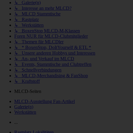
↳ Galerie(n)
↳ Interesse an mehr MLCD?
↳ MLCD Stammtische
↳ Rastplatz
↳ Werkstätten
↳ BoxenStop MLCD-M-Klassen
Foren NUR für MLCD-Clubmitglieder
↳ Themen für MLCDler
↳ * BoxenStop, DoItYourself & ETL *
↳ Unsere anderen Hobbys und Interessen
↳ An- und Verkauf im MLCD
↳ Events, Stammtische und Clubtreffen
↳ Schnellverbindungen
↳ MLCD-Merchandising & FanShop
↳ Kraftstoff
MLCD-Seiten
MLCD-Ausstellung Fan-Artikel
Galerie(n)
Werkstätten
...
Rastplatz Lokalitäten