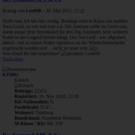
Beitrag
von
Leo030
»
30. Mär 2011, 17:22
Hoffe mal, ich bin hier richtig. Benötigt wird in Kürze ein mobiles
Navi-Gerät, so wie tom tom o.ä. Die Antenne sollte im Gerät sein,
damit ausser dem Stromkabel für den Zig.Anzünder, kein weiteres
Kabel in der Gegend herum hängt. Das Navi soll - wie allgemein
üblich - mit so einem Halter irgendwo an der Windschutzscheibe
angebracht werden und ... nicht zu teuer sein.
Was könnt Ihr mir empfehlen?
Leo030
Nach oben
KJS001
Könich
Beiträge:
22313
Registriert:
16. Nov 2010, 12:18
Kfz-Nationalität:
D
Postleitzahl:
D-47...
Wohnort:
Duisburg
Bundesland:
Nordrhein-Westfalen
M-Klasse / Kfz:
ML 320