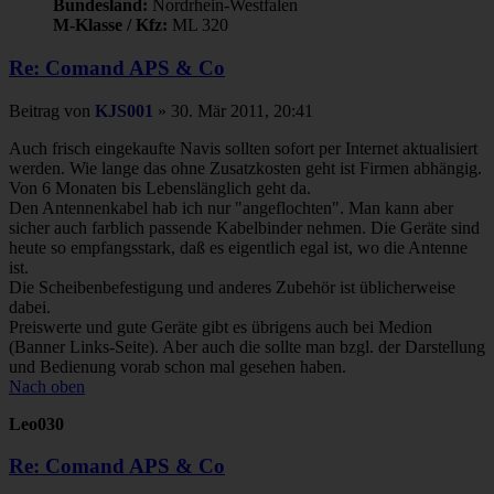
Bundesland:
Nordrhein-Westfalen
M-Klasse / Kfz:
ML 320
Re: Comand APS & Co
Beitrag
von
KJS001
»
30. Mär 2011, 20:41
Auch frisch eingekaufte Navis sollten sofort per Internet aktualisiert
werden. Wie lange das ohne Zusatzkosten geht ist Firmen abhängig.
Von 6 Monaten bis Lebenslänglich geht da.
Den Antennenkabel hab ich nur "angeflochten". Man kann aber
sicher auch farblich passende Kabelbinder nehmen. Die Geräte sind
heute so empfangsstark, daß es eigentlich egal ist, wo die Antenne
ist.
Die Scheibenbefestigung und anderes Zubehör ist üblicherweise
dabei.
Preiswerte und gute Geräte gibt es übrigens auch bei Medion
(Banner Links-Seite). Aber auch die sollte man bzgl. der Darstellung
und Bedienung vorab schon mal gesehen haben.
Nach oben
Leo030
Re: Comand APS & Co