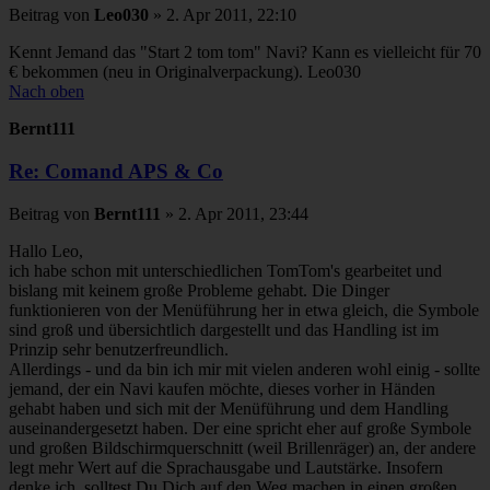
Beitrag
von
Leo030
»
2. Apr 2011, 22:10
Kennt Jemand das "Start 2 tom tom" Navi? Kann es vielleicht für 70
€ bekommen (neu in Originalverpackung). Leo030
Nach oben
Bernt111
Re: Comand APS & Co
Beitrag
von
Bernt111
»
2. Apr 2011, 23:44
Hallo Leo,
ich habe schon mit unterschiedlichen TomTom's gearbeitet und
bislang mit keinem große Probleme gehabt. Die Dinger
funktionieren von der Menüführung her in etwa gleich, die Symbole
sind groß und übersichtlich dargestellt und das Handling ist im
Prinzip sehr benutzerfreundlich.
Allerdings - und da bin ich mir mit vielen anderen wohl einig - sollte
jemand, der ein Navi kaufen möchte, dieses vorher in Händen
gehabt haben und sich mit der Menüführung und dem Handling
auseinandergesetzt haben. Der eine spricht eher auf große Symbole
und großen Bildschirmquerschnitt (weil Brillenräger) an, der andere
legt mehr Wert auf die Sprachausgabe und Lautstärke. Insofern
denke ich, solltest Du Dich auf den Weg machen in einen großen