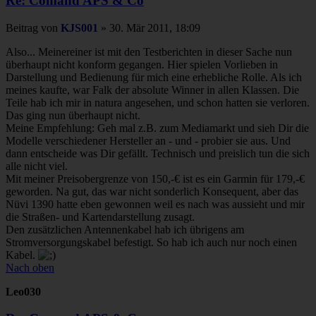
Re: Comand APS & Co
Beitrag
von
KJS001
»
30. Mär 2011, 18:09
Also... Meinereiner ist mit den Testberichten in dieser Sache nun
überhaupt nicht konform gegangen. Hier spielen Vorlieben in
Darstellung und Bedienung für mich eine erhebliche Rolle. Als ich
meines kaufte, war Falk der absolute Winner in allen Klassen. Die
Teile hab ich mir in natura angesehen, und schon hatten sie verloren.
Das ging nun überhaupt nicht.
Meine Empfehlung: Geh mal z.B. zum Mediamarkt und sieh Dir die
Modelle verschiedener Hersteller an - und - probier sie aus. Und
dann entscheide was Dir gefällt. Technisch und preislich tun die sich
alle nicht viel.
Mit meiner Preisobergrenze von 150,-€ ist es ein Garmin für 179,-€
geworden. Na gut, das war nicht sonderlich Konsequent, aber das
Nüvi 1390 hatte eben gewonnen weil es nach was aussieht und mir
die Straßen- und Kartendarstellung zusagt.
Den zusätzlichen Antennenkabel hab ich übrigens am
Stromversorgungskabel befestigt. So hab ich auch nur noch einen
Kabel.
Nach oben
Leo030