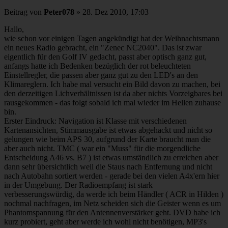
Beitrag
von
Peter078
»
28. Dez 2010, 17:03
Hallo,
wie schon vor einigen Tagen angekündigt hat der Weihnachtsmann
ein neues Radio gebracht, ein "Zenec NC2040". Das ist zwar
eigentlich für den Golf IV gedacht, passt aber optisch ganz gut,
anfangs hatte ich Bedenken bezüglich der rot beleuchteten
Einstellregler, die passen aber ganz gut zu den LED's an den
Klimareglern. Ich habe mal versucht ein Bild davon zu machen, bei
den derzeitigen Lichverhältnissen ist da aber nichts Vorzeigbares bei
rausgekommen - das folgt sobald ich mal wieder im Hellen zuhause
bin.
Erster Eindruck: Navigation ist Klasse mit verschiedenen
Kartenansichten, Stimmausgabe ist etwas abgehackt und nicht so
gelungen wie beim APS 30, aufgrund der Karte braucht man die
aber auch nicht. TMC ( war ein "Muss" für die morgendliche
Entscheidung A46 vs. B7 ) ist etwas umständlich zu erreichen aber
dann sehr übersichtlich weil die Staus nach Entfernung und nicht
nach Autobahn sortiert werden - gerade bei den vielen A4x'ern hier
in der Umgebung. Der Radioempfang ist stark
verbesserungswürdig, da werde ich beim Händler ( ACR in Hilden )
nochmal nachfragen, im Netz scheiden sich die Geister wenn es um
Phantomspannung für den Antennenverstärker geht. DVD habe ich
kurz probiert, geht aber werde ich wohl nicht benötigen, MP3's