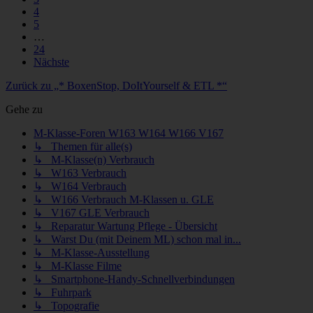
4
5
…
24
Nächste
Zurück zu „* BoxenStop, DoItYourself & ETL *“
Gehe zu
M-Klasse-Foren W163 W164 W166 V167
↳ Themen für alle(s)
↳ M-Klasse(n) Verbrauch
↳ W163 Verbrauch
↳ W164 Verbrauch
↳ W166 Verbrauch M-Klassen u. GLE
↳ V167 GLE Verbrauch
↳ Reparatur Wartung Pflege - Übersicht
↳ Warst Du (mit Deinem ML) schon mal in...
↳ M-Klasse-Ausstellung
↳ M-Klasse Filme
↳ Smartphone-Handy-Schnellverbindungen
↳ Fuhrpark
↳ Topografie