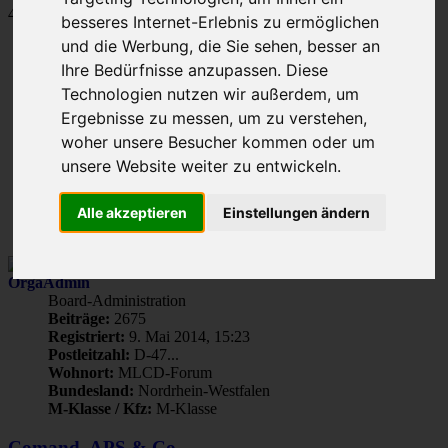
465 Beiträge
besseres Internet-Erlebnis zu ermöglichen
und die Werbung, die Sie sehen, besser an
Seite
1
von
24
Gehe zu Seite:
Ihre Bedürfnisse anzupassen. Diese
Technologien nutzen wir außerdem, um
1
Ergebnisse zu messen, um zu verstehen,
2
3
woher unsere Besucher kommen oder um
4
unsere Website weiter zu entwickeln.
5
…
24
Alle akzeptieren
Einstellungen ändern
Nächste
OrgaAdmin
Board-Administration
Beiträge:
2675
Registriert:
9. Mai 2014, 15:23
Postleitzahl:
D-47...
Wohnort:
MLCD-Forum
Bundesland:
Nordrhein-Westfalen
M-Klasse / Kfz:
M-Klasse
Comand, APS & Co.