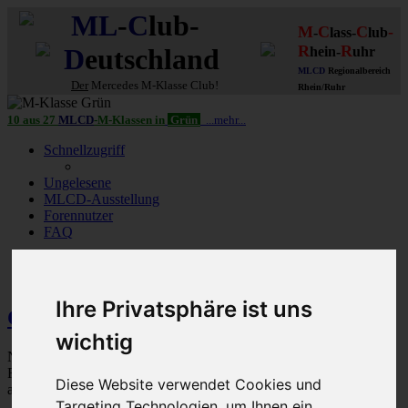
ML
-
C
lub-
M
C
C
-
-
lass-
lub
R
R
D
eutschland
hein-
uhr
MLCD
Regionalbereich
Der
Mercedes M-Klasse Club!
Rhein/Ruhr
10 aus 27
MLCD
-M-Klassen in
Grün
...mehr...
Schnellzugriff
Ungelesene
MLCD-Ausstellung
Forennutzer
FAQ
MLCD-Seiten
MLCD-Foren-Übersicht
Foren NUR für
MLCD-Clubmitglieder
* BoxenStop, DoItYourself & ETL *
Ihre Privatsphäre ist uns
Comand, APS & Co.
wichtig
Navigationsgeräte, CD-Wechsler, Radios, - Um- und Aufrüstungen,
Rückfahrkameras, Lautsprecher, Freisprechanlagen, Bluetooth und
Diese Website verwendet Cookies und
alles Drumrum.
Targeting Technologien, um Ihnen ein