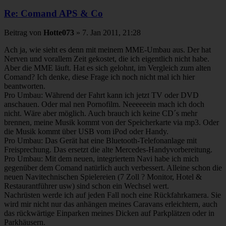
Re: Comand APS & Co
Beitrag
von
Hotte073
»
7. Jan 2011, 21:28
Ach ja, wie sieht es denn mit meinem MME-Umbau aus. Der hat
Nerven und vorallem Zeit gekostet, die ich eigentlich nicht habe.
Aber die MME läuft. Hat es sich gelohnt, im Vergleich zum alten
Comand? Ich denke, diese Frage ich noch nicht mal ich hier
beantworten.
Pro Umbau: Während der Fahrt kann ich jetzt TV oder DVD
anschauen. Oder mal nen Pornofilm. Neeeeeein mach ich doch
nicht. Wäre aber möglich. Auch brauch ich keine CD´s mehr
brennen, meine Musik kommt von der Speicherkarte via mp3. Oder
die Musik kommt über USB vom iPod oder Handy.
Pro Umbau: Das Gerät hat eine Bluetooth-Telefonanlage mit
Freisprechung. Das ersetzt die alte Mercedes-Handyvorbereitung.
Pro Umbau: Mit dem neuen, integriertem Navi habe ich mich
gegenüber dem Comand natürlich auch verbessert. Alleine schon die
neuen Navitechnischen Spielereien (7 Zoll ? Monitor, Hotel &
Restaurantführer usw) sind schon ein Wechsel wert.
Nachrüsten werde ich auf jeden Fall noch eine Rückfahrkamera. Sie
wird mir nicht nur das anhängen meines Caravans erleichtern, auch
das rückwärtige Einparken meines Dicken auf Parkplätzen oder in
Parkhäusern.