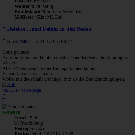
Postleitzahl:
D-47...
Wohnort:
Duisburg
Bundesland:
Nordrhein-Westfalen
M-Klasse / Kfz:
ML 320
* Defekte ...und Fehler in den Seiten
Beitrag
von
KJS001
»
9. Okt 2018, 08:47
Ganz genauso.
Nun funktionieren die oben rechts stehenden Benachrichtigungen
wieder.
Aber eMails wegen neuer Beiträge kamen keine.
Es hat sich also was getan.
Wobei mir die eMails wichtiger sind als die Benachrichtigungen.
MLCDler-homepage
Nach
oben
René010
Froschkönig
Beiträge:
6746
Registriert:
4. Jul 2013, 20:28