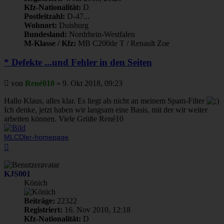
Kfz-Nationalität:
D
Postleitzahl:
D-47...
Wohnort:
Duisburg
Bundesland:
Nordrhein-Westfalen
M-Klasse / Kfz:
MB C200de T / Renault Zoe
* Defekte ...und Fehler in den Seiten
Beitrag
von
René010
»
9. Okt 2018, 09:23
Hallo Klaus, alles klar. Es liegt als nicht an meinem Spam-Filter
Ich denke, jetzt haben wir langsam eine Basis, mit der wir weiter
arbeiten können. Viele Grüße René10
MLCDler-homepage
Nach
oben
KJS001
Könich
Beiträge:
22322
Registriert:
16. Nov 2010, 12:18
Kfz-Nationalität:
D