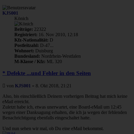
KJS001
Könich
Beiträge:
22322
Registriert:
16. Nov 2010, 12:18
Kfz-Nationalität:
D
Postleitzahl:
D-47...
Wohnort:
Duisburg
Bundesland:
Nordrhein-Westfalen
M-Klasse / Kfz:
ML 320
* Defekte ...und Fehler in den Seiten
Beitrag
von
KJS001
»
8. Okt 2018, 21:21
Also, bis einschließlich Deinem vorherigen Beitrag hat mich keine
eMail erreicht.
Zuletzt habe ich, etwas unerwartet, eine Board-eMail um 12:45
wegen einer Danksagung erhalten, die ich ja wegen der fehlenden
Benachrichtigung ebenfalls eingeschaltet hatte.
Und nun sehen wir mal, ob Du eine eMail bekommst.