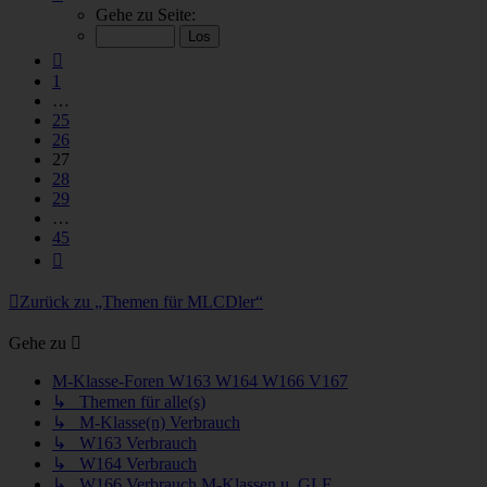
27
Gehe zu Seite:
von
45
Vorherige
1
…
25
26
27
28
29
…
45
Nächste
Zurück zu „Themen für MLCDler“
Gehe zu
M-Klasse-Foren W163 W164 W166 V167
↳ Themen für alle(s)
↳ M-Klasse(n) Verbrauch
↳ W163 Verbrauch
↳ W164 Verbrauch
↳ W166 Verbrauch M-Klassen u. GLE