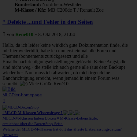
Bundesland:
Nordrhein-Westfalen
M-Klasse / Kfz:
MB C200de T / Renault Zoe
* Defekte ...und Fehler in den Seiten
Beitrag
von
René010
»
8. Okt 2018, 21:04
Hallo, da ich leider keine wirklich gute Dokumentation finde, die
mir hier weiterhilft, habe ich nun erst einmal alle Foren und
Themenabonnements zurückgesetzt und alle
Emailbenachrichtigungseinstellungen gelöscht. Keine Angst, die
sind nicht weg - die stelle ich auch gerne alle (aus dem Backup)
wieder her. Nun muss ich abwarten, ob mich irgendeine
Banchrichtigung erreicht, wenn jemand in einem Forum was
schreibt.
Viele Grüße René10
MLCDler-homepage
Nach
oben
! MLCD-M-Klassen Wissensfrage !
MLCD-M-Klassen haben Boxen = M-Klasse-Lebensläufe,
erreichbar über die BoxenStop-Seite.
Welche der MLCD-M-Klassen hat dort das älteste Erstzulassungsdatum?
Antwort: