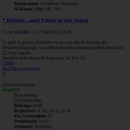
Bundesland:
Nordrhein-Westfalen
M-Klasse / Kfz:
ML 320
* Defekte ...und Fehler in den Seiten
Beitrag
von
KJS001
»
11. Okt 2018, 21:46
Es geht in großen Schritten voran, was die Behebung der
Benachrichtigungs- und eMail-Benachrichtigungsfehler durch den
angeht.
Insofern dient dieser Beitrag auch als Test (2).
MLCDler-homepage
Nach
oben
René010
Froschkönig
Beiträge:
6746
Registriert:
4. Jul 2013, 20:28
Kfz-Nationalität:
D
Postleitzahl:
D-47...
Wohnort:
Duisburg