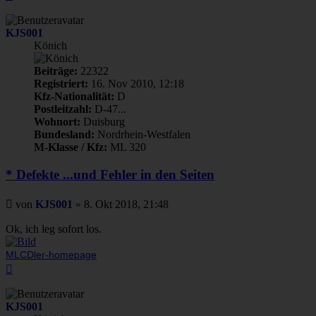
oben
KJS001
Könich
Beiträge:
22322
Registriert:
16. Nov 2010, 12:18
Kfz-Nationalität:
D
Postleitzahl:
D-47...
Wohnort:
Duisburg
Bundesland:
Nordrhein-Westfalen
M-Klasse / Kfz:
ML 320
* Defekte ...und Fehler in den Seiten
Beitrag
von
KJS001
»
8. Okt 2018, 21:48
Ok, ich leg sofort los.
MLCDler-homepage
Nach
oben
KJS001