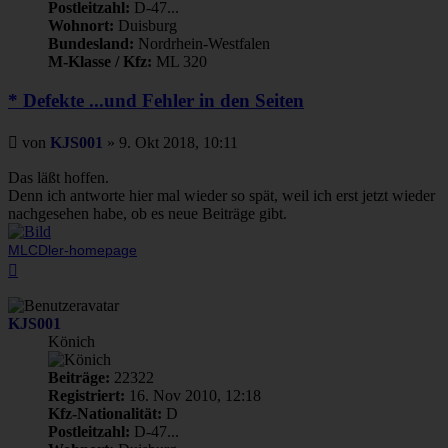
Postleitzahl:
D-47...
Wohnort:
Duisburg
Bundesland:
Nordrhein-Westfalen
M-Klasse / Kfz:
ML 320
* Defekte ...und Fehler in den Seiten
Beitrag
von
KJS001
»
9. Okt 2018, 10:11
Das läßt hoffen.
Denn ich antworte hier mal wieder so spät, weil ich erst jetzt wieder
nachgesehen habe, ob es neue Beiträge gibt.
MLCDler-homepage
Nach
oben
KJS001
Könich
Beiträge:
22322
Registriert:
16. Nov 2010, 12:18
Kfz-Nationalität:
D
Postleitzahl:
D-47...