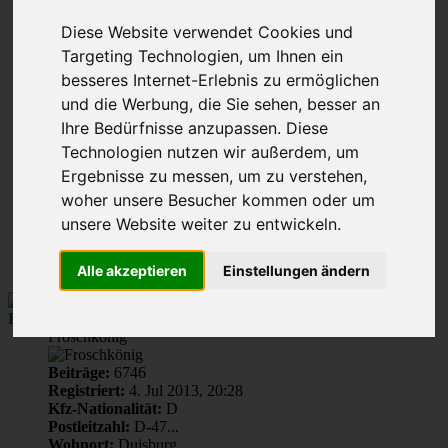
Seite
Diese Website verwendet Cookies und
27
Gehe zu Seite:
von
Targeting Technologien, um Ihnen ein
45
Vorherige
besseres Internet-Erlebnis zu ermöglichen
1
und die Werbung, die Sie sehen, besser an
…
Ihre Bedürfnisse anzupassen. Diese
25
Technologien nutzen wir außerdem, um
26
27
Ergebnisse zu messen, um zu verstehen,
28
woher unsere Besucher kommen oder um
29
unsere Website weiter zu entwickeln.
…
45
Nächste
Alle akzeptieren
Einstellungen ändern
René010
Froschkönig
Beiträge:
6746
Registriert:
4. Jul 2013, 20:28
Kfz-Nationalität:
D
Postleitzahl:
D-47...
Wohnort:
Duisburg