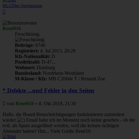
MLCDler-homepage
Nach
oben
René010
Froschkönig
Beiträge:
6746
Registriert:
4. Jul 2013, 20:28
Kfz-Nationalität:
D
Postleitzahl:
D-47...
Wohnort:
Duisburg
Bundesland:
Nordrhein-Westfalen
M-Klasse / Kfz:
MB C200de T / Renault Zoe
* Defekte ...und Fehler in den Seiten
Beitrag
von
René010
»
8. Okt 2018, 21:30
Hallo, die Board Benachrichtigungen funktionieren zumindest
wieder
Email habe ich im Moment noch keine gesehen - ob die
evtl. als Spam ausgefiltert werden, weil die keinen richtigen
Absender haben? Hm... Viele Grüße René10