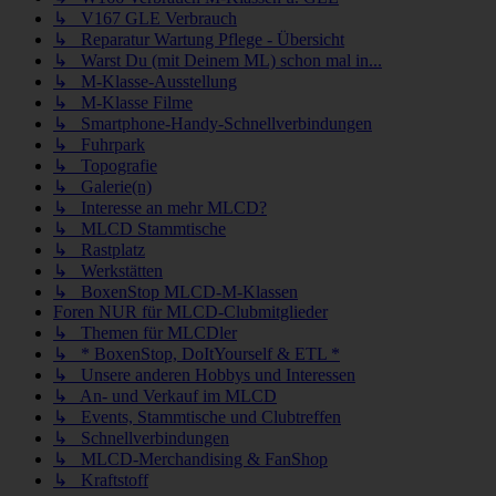
↳ V167 GLE Verbrauch
↳ Reparatur Wartung Pflege - Übersicht
↳ Warst Du (mit Deinem ML) schon mal in...
↳ M-Klasse-Ausstellung
↳ M-Klasse Filme
↳ Smartphone-Handy-Schnellverbindungen
↳ Fuhrpark
↳ Topografie
↳ Galerie(n)
↳ Interesse an mehr MLCD?
↳ MLCD Stammtische
↳ Rastplatz
↳ Werkstätten
↳ BoxenStop MLCD-M-Klassen
Foren NUR für MLCD-Clubmitglieder
↳ Themen für MLCDler
↳ * BoxenStop, DoItYourself & ETL *
↳ Unsere anderen Hobbys und Interessen
↳ An- und Verkauf im MLCD
↳ Events, Stammtische und Clubtreffen
↳ Schnellverbindungen
↳ MLCD-Merchandising & FanShop
↳ Kraftstoff