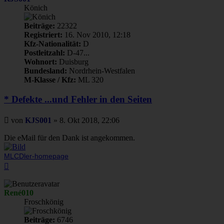
Könich
Beiträge:
22322
Registriert:
16. Nov 2010, 12:18
Kfz-Nationalität:
D
Postleitzahl:
D-47...
Wohnort:
Duisburg
Bundesland:
Nordrhein-Westfalen
M-Klasse / Kfz:
ML 320
* Defekte ...und Fehler in den Seiten
Beitrag
von
KJS001
»
8. Okt 2018, 22:06
Die eMail für den Dank ist angekommen.
MLCDler-homepage
Nach
oben
René010
Froschkönig
Beiträge:
6746