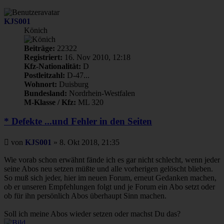
oben
KJS001
Könich
Beiträge:
22322
Registriert:
16. Nov 2010, 12:18
Kfz-Nationalität:
D
Postleitzahl:
D-47...
Wohnort:
Duisburg
Bundesland:
Nordrhein-Westfalen
M-Klasse / Kfz:
ML 320
* Defekte ...und Fehler in den Seiten
Beitrag
von
KJS001
»
8. Okt 2018, 21:35
Wie vorab schon erwähnt fände ich es gar nicht schlecht, wenn jeder
seine Abos neu setzen müßte und alle vorherigen gelöscht blieben.
So muß sich jeder, hier im neuen Forum, erneut Gedanken machen,
ob er unseren Empfehlungen folgt und je Forum ein Abo setzt oder
ob für ihn persönlich Abos überhaupt Sinn machen.
Soll ich meine Abos wieder setzen oder machst Du das?