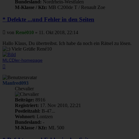
Bundesland:
Nordrhein-Westfalen
M-Klasse / Kfz:
MB C200de T / Renault Zoe
* Defekte ...und Fehler in den Seiten
Beitrag
von
René010
»
11. Okt 2018, 22:14
Hallo Klaus, Du übertreibst. Ich habe da noch ein Rätsel zu lösen.
Viele Grüße René10
MLCDler-homepage
Nach
oben
Manfred093
Chevalier
Beiträge:
8916
Registriert:
17. Nov 2010, 22:21
Postleitzahl:
B-47...
Wohnort:
Lontzen
Bundesland:
-
M-Klasse / Kfz:
ML 500