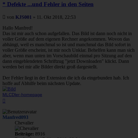
* Defekte ...und Fehler in den Seiten
Beitrag
von
KJS001
»
11. Okt 2018, 22:53
Hallo Manfred!
Das ist mir auch schon aufgefallen. Das Bild ist dann noch nicht in
voller Größe auf dem eigenen Rechner angekommen. Wovon das
abhängt, weil es manchmal so ist und manchmal das Bild sofort in
voller Größe erscheint, ist mir noch Unklar. Behelfen kann man sich
aber, wenn man unten im Vorschaubild einmal pro Sitzung auf den
dann eingeblendeten Schriftzug "jetzt Downloaden" klickt. Dann
werden bei mir alle Bilder direkt groß dargestellt.
Der Fehler liegt in der Extension die ich da eingebunden hab. Ich
hoffe auf Abhilfe beim nächsten Update.
MLCDler-homepage
Nach
oben
Manfred093
Chevalier
Beiträge:
8916