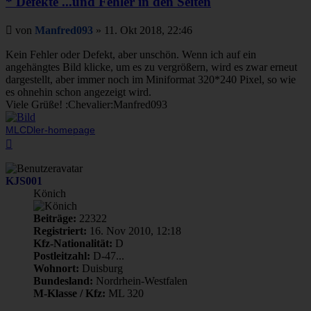
* Defekte ...und Fehler in den Seiten
Beitrag
von
Manfred093
»
11. Okt 2018, 22:46
Kein Fehler oder Defekt, aber unschön. Wenn ich auf ein
angehängtes Bild klicke, um es zu vergrößern, wird es zwar erneut
dargestellt, aber immer noch im Miniformat 320*240 Pixel, so wie
es ohnehin schon angezeigt wird.
Viele Grüße! :Chevalier:Manfred093
MLCDler-homepage
Nach
oben
KJS001
Könich
Beiträge:
22322
Registriert:
16. Nov 2010, 12:18
Kfz-Nationalität:
D
Postleitzahl:
D-47...
Wohnort:
Duisburg
Bundesland:
Nordrhein-Westfalen
M-Klasse / Kfz:
ML 320