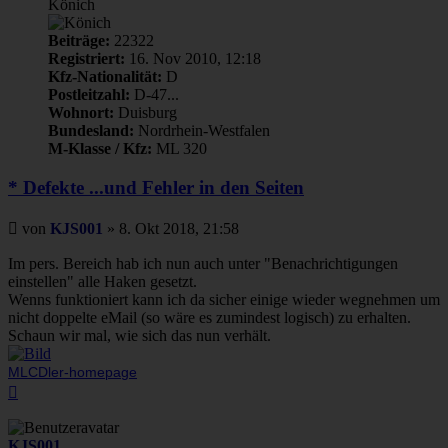
Könich
Beiträge:
22322
Registriert:
16. Nov 2010, 12:18
Kfz-Nationalität:
D
Postleitzahl:
D-47...
Wohnort:
Duisburg
Bundesland:
Nordrhein-Westfalen
M-Klasse / Kfz:
ML 320
* Defekte ...und Fehler in den Seiten
Beitrag
von
KJS001
»
8. Okt 2018, 21:58
Im pers. Bereich hab ich nun auch unter "Benachrichtigungen
einstellen" alle Haken gesetzt.
Wenns funktioniert kann ich da sicher einige wieder wegnehmen um
nicht doppelte eMail (so wäre es zumindest logisch) zu erhalten.
Schaun wir mal, wie sich das nun verhält.
MLCDler-homepage
Nach
oben
KJS001