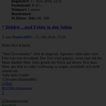
Registriert:
17. Nov 2010, 22:21
Postleitzahl:
B-47...
Wohnort:
Lontzen
Bundesland:
-
M-Klasse / Kfz:
ML 500
* Defekte ...und Fehler in den Seiten
Beitrag
von
Manfred093
»
11. Okt 2018, 23:10
Hallo Herr Könich,
"Jetzt Downloaden" steht da nirgends. Irgendwo steht unter dem
Foto was von download. Der Text wird gegrayt, wenn man mit der
Maus darüber fährt. Dass gerade der Klick auf diesen Text dazu
führt, das Bild in voller Auflösung zu zeigen, erschließt sich nicht
einmal mir.
Viele liebe Grüße!
:Chevalier:Manfred093
MLCDler-homepage
Nach
oben
René010