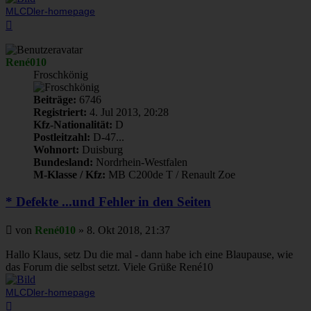
MLCDler-homepage
Nach
oben
René010
Froschkönig
Beiträge:
6746
Registriert:
4. Jul 2013, 20:28
Kfz-Nationalität:
D
Postleitzahl:
D-47...
Wohnort:
Duisburg
Bundesland:
Nordrhein-Westfalen
M-Klasse / Kfz:
MB C200de T / Renault Zoe
* Defekte ...und Fehler in den Seiten
Beitrag
von
René010
»
8. Okt 2018, 21:37
Hallo Klaus, setz Du die mal - dann habe ich eine Blaupause, wie
das Forum die selbst setzt. Viele Grüße René10
MLCDler-homepage
Nach