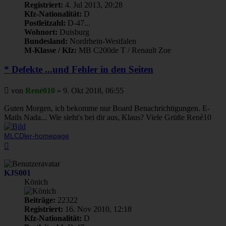
Registriert:
4. Jul 2013, 20:28
Kfz-Nationalität:
D
Postleitzahl:
D-47...
Wohnort:
Duisburg
Bundesland:
Nordrhein-Westfalen
M-Klasse / Kfz:
MB C200de T / Renault Zoe
* Defekte ...und Fehler in den Seiten
Beitrag
von
René010
»
9. Okt 2018, 06:55
Guten Morgen, ich bekomme nur Board Benachrichtigungen. E-
Mails Nada... Wie sieht's bei dir aus, Klaus? Viele Grüße René10
MLCDler-homepage
Nach
oben
KJS001
Könich
Beiträge:
22322
Registriert:
16. Nov 2010, 12:18
Kfz-Nationalität:
D