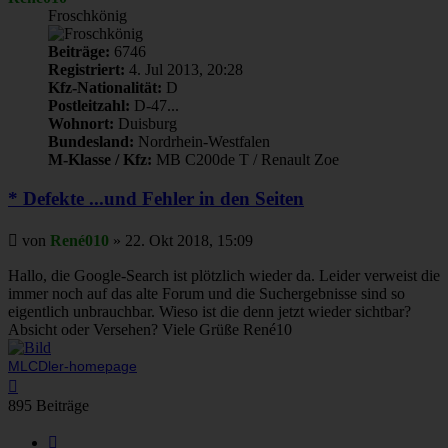
Froschkönig
Beiträge:
6746
Registriert:
4. Jul 2013, 20:28
Kfz-Nationalität:
D
Postleitzahl:
D-47...
Wohnort:
Duisburg
Bundesland:
Nordrhein-Westfalen
M-Klasse / Kfz:
MB C200de T / Renault Zoe
* Defekte ...und Fehler in den Seiten
Beitrag
von
René010
»
22. Okt 2018, 15:09
Hallo, die Google-Search ist plötzlich wieder da. Leider verweist die
immer noch auf das alte Forum und die Suchergebnisse sind so
eigentlich unbrauchbar. Wieso ist die denn jetzt wieder sichtbar?
Absicht oder Versehen? Viele Grüße René10
MLCDler-homepage
Nach
oben
895 Beiträge
Seite