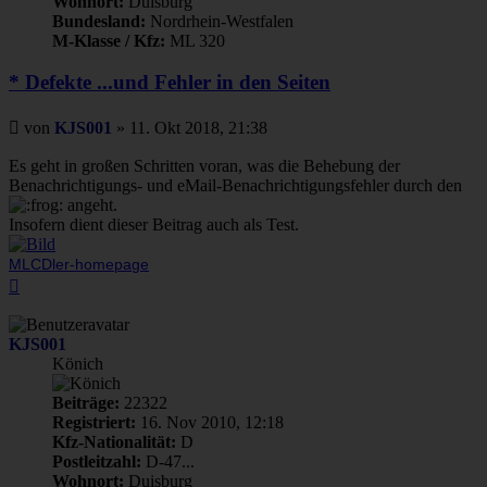
Wohnort:
Duisburg
Bundesland:
Nordrhein-Westfalen
M-Klasse / Kfz:
ML 320
* Defekte ...und Fehler in den Seiten
Beitrag
von
KJS001
»
11. Okt 2018, 21:38
Es geht in großen Schritten voran, was die Behebung der
Benachrichtigungs- und eMail-Benachrichtigungsfehler durch den
angeht.
Insofern dient dieser Beitrag auch als Test.
MLCDler-homepage
Nach
oben
KJS001
Könich
Beiträge:
22322
Registriert:
16. Nov 2010, 12:18
Kfz-Nationalität:
D
Postleitzahl:
D-47...
Wohnort:
Duisburg