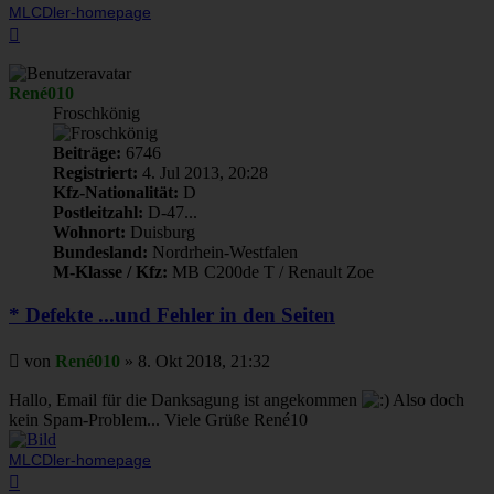
MLCDler-homepage
Nach
oben
René010
Froschkönig
Beiträge:
6746
Registriert:
4. Jul 2013, 20:28
Kfz-Nationalität:
D
Postleitzahl:
D-47...
Wohnort:
Duisburg
Bundesland:
Nordrhein-Westfalen
M-Klasse / Kfz:
MB C200de T / Renault Zoe
* Defekte ...und Fehler in den Seiten
Beitrag
von
René010
»
8. Okt 2018, 21:32
Hallo, Email für die Danksagung ist angekommen
Also doch
kein Spam-Problem... Viele Grüße René10
MLCDler-homepage
Nach