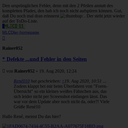
Den ursprünglichen Fehler, denn mit den 2 Pfeilen anstatt des
kompletten Pfades, den hab ich noch nicht aufspüren können. Gut,
daß Du noch mal dran erinnerst
. Der steht jetzt wieder
auf der ToDo-Liste.
MLCDler-homepage
Nach
oben
Rainer052
* Defekte ...und Fehler in den Seiten
Beitrag
von
Rainer052
»
19. Aug 2020, 12:24
René010
hat geschrieben:
↑
19. Aug 2020, 10:51
...
Zudem klappt bei mir beim Überfahren von "Foren-
Übersicht" so ein kleines weißes Fähnchen aus, das
sich leider nicht per Screenshot einfangen lässt. Das
war vor dem Update aber noch nicht da, oder?! Viele
Grüße René10
Hallo René, meinst Du das hier?