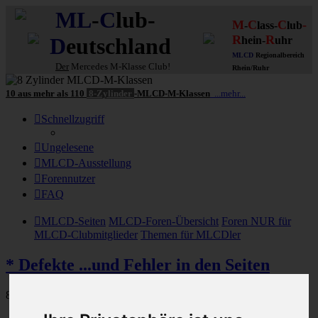
ML
-
C
lub-
M
C
C
-
-
lass-
lub
R
R
D
eutschland
hein-
uhr
MLCD
Regionalbereich
Der
Mercedes M-Klasse Club!
Rhein/Ruhr
10 aus mehr als 110
8-Zylinder
-MLCD-M-Klassen
...mehr...
Schnellzugriff
Ungelesene
MLCD-Ausstellung
Forennutzer
FAQ
MLCD-Seiten
MLCD-Foren-Übersicht
Foren NUR für
MLCD-Clubmitglieder
Themen für MLCDler
* Defekte ...und Fehler in den Seiten
892 Beiträge