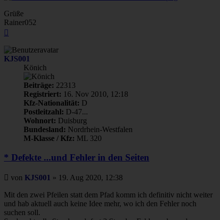
Grüße
Rainer052
Nach
oben
KJS001
Könich
Beiträge:
22313
Registriert:
16. Nov 2010, 12:18
Kfz-Nationalität:
D
Postleitzahl:
D-47...
Wohnort:
Duisburg
Bundesland:
Nordrhein-Westfalen
M-Klasse / Kfz:
ML 320
* Defekte ...und Fehler in den Seiten
Beitrag
von
KJS001
»
19. Aug 2020, 12:38
Mit den zwei Pfeilen statt dem Pfad komm ich definitiv nicht weiter
und hab aktuell auch keine Idee mehr, wo ich den Fehler noch
suchen soll.