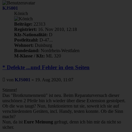
KJS001
Könich
Beiträge:
22313
Registriert:
16. Nov 2010, 12:18
Kfz-Nationalität:
D
Postleitzahl:
D-47...
Wohnort:
Duisburg
Bundesland:
Nordrhein-Westfalen
M-Klasse / Kfz:
ML 320
* Defekte ...und Fehler in den Seiten
Beitrag
von
KJS001
»
19. Aug 2020, 11:07
Stimmt!
Das "Brotkrumenmenü" ist neu. Beim Reparaturversuch dieser
unschönen 2 Pfeile bin ich wieder über diese Extension gestolpert.
Ob die was taugt? Nun, funktionieren tut sie, soweit ich sie auf
verschiedensten Geräten, incl. Handy, testen konnte. Ob die Sinn
macht?
Nun, da ist
Eure Meinung
gefragt, denn ich bin mir da nicht so
sicher.