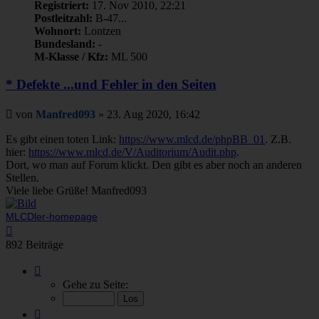
Registriert:
17. Nov 2010, 22:21
Postleitzahl:
B-47...
Wohnort:
Lontzen
Bundesland:
-
M-Klasse / Kfz:
ML 500
* Defekte ...und Fehler in den Seiten
Beitrag
von
Manfred093
»
23. Aug 2020, 16:42
Es gibt einen toten Link:
https://www.mlcd.de/phpBB_01
. Z.B.
hier:
https://www.mlcd.de/V/Auditorium/Audit.php
.
Dort, wo man auf Forum klickt. Den gibt es aber noch an anderen
Stellen.
Viele liebe Grüße! Manfred093
MLCDler-homepage
Nach
oben
892 Beiträge
Seite
35
Gehe zu Seite:
von
45
Vorherige