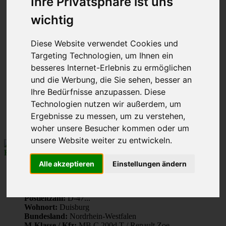
Ihre Privatsphäre ist uns
Seite
35
Gehe zu Seite:
wichtig
von
45
Vorherige
1
Diese Website verwendet Cookies und
…
Targeting Technologien, um Ihnen ein
33
besseres Internet-Erlebnis zu ermöglichen
34
35
und die Werbung, die Sie sehen, besser an
36
Ihre Bedürfnisse anzupassen. Diese
37
Technologien nutzen wir außerdem, um
…
45
Ergebnisse zu messen, um zu verstehen,
Nächste
woher unsere Besucher kommen oder um
unsere Website weiter zu entwickeln.
René010
Froschkönig
Alle akzeptieren
Einstellungen ändern
Beiträge:
6740
Registriert:
4. Jul 2013, 20:28
Postleitzahl:
D-47...
Wohnort:
Duisburg
Bundesland:
Nordrhein-Westfalen
M-Klasse / Kfz:
MB C 200d T / Renault Zoe