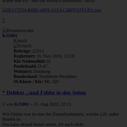
wurde und ich - den das wirklich interessiert - nicht?
Nach
oben
KJS001
Könich
Beiträge:
22313
Registriert:
16. Nov 2010, 12:18
Kfz-Nationalität:
D
Postleitzahl:
D-47...
Wohnort:
Duisburg
Bundesland:
Nordrhein-Westfalen
M-Klasse / Kfz:
ML 320
* Defekte ...und Fehler in den Seiten
Beitrag
von
KJS001
»
15. Aug 2020, 22:13
Wer Online war ist eine der Zusatzfunktionen, welche z.Zt. außer
Betrieb ist.
Das kann aktuell keiner sehen, ich auch nicht.