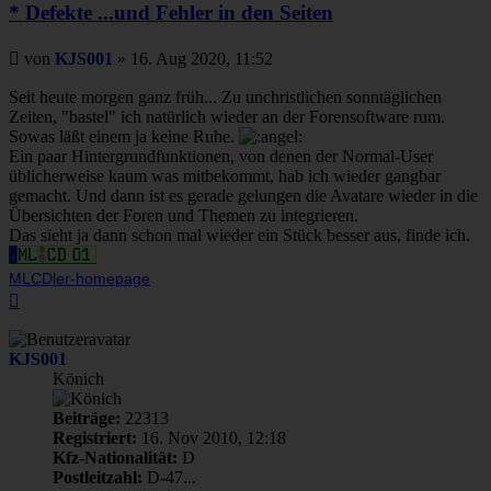
* Defekte ...und Fehler in den Seiten
Beitrag
von
KJS001
»
16. Aug 2020, 11:52
Seit heute morgen ganz früh... Zu unchristlichen sonntäglichen
Zeiten, "bastel" ich natürlich wieder an der Forensoftware rum.
Sowas läßt einem ja keine Ruhe.
Ein paar Hintergrundfunktionen, von denen der Normal-User
üblicherweise kaum was mitbekommt, hab ich wieder gangbar
gemacht. Und dann ist es gerade gelungen die Avatare wieder in die
Übersichten der Foren und Themen zu integrieren.
Das sieht ja dann schon mal wieder ein Stück besser aus, finde ich.
MLCDler-homepage
Nach
oben
KJS001
Könich
Beiträge:
22313
Registriert:
16. Nov 2010, 12:18
Kfz-Nationalität:
D
Postleitzahl:
D-47...