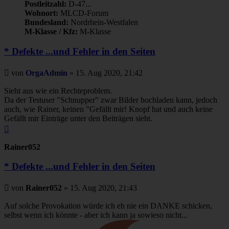
Postleitzahl:
D-47...
Wohnort:
MLCD-Forum
Bundesland:
Nordrhein-Westfalen
M-Klasse / Kfz:
M-Klasse
* Defekte ...und Fehler in den Seiten
Beitrag
von
OrgaAdmin
»
15. Aug 2020, 21:42
Sieht aus wie ein Rechteproblem.
Da der Testuser "Schnupper" zwar Bilder hochladen kann, jedoch
auch, wie Rainer, keinen "Gefällt mir! Knopf hat und auch keine
Gefällt mir Einträge unter den Beiträgen sieht.
Nach
oben
Rainer052
* Defekte ...und Fehler in den Seiten
Beitrag
von
Rainer052
»
15. Aug 2020, 21:43
Auf solche Provokation würde ich eh nie ein DANKE schicken,
selbst wenn ich könnte - aber ich kann ja sowieso nicht...