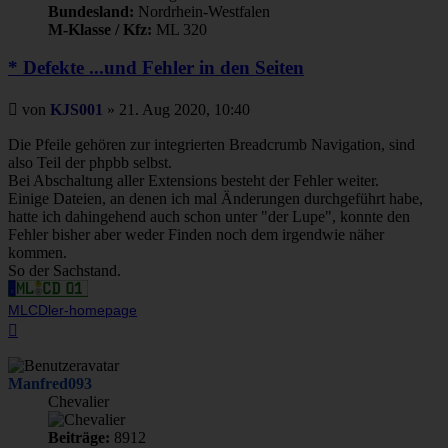
Bundesland:
Nordrhein-Westfalen
M-Klasse / Kfz:
ML 320
* Defekte ...und Fehler in den Seiten
Beitrag
von
KJS001
»
21. Aug 2020, 10:40
Die Pfeile gehören zur integrierten Breadcrumb Navigation, sind
also Teil der phpbb selbst.
Bei Abschaltung aller Extensions besteht der Fehler weiter.
Einige Dateien, an denen ich mal Änderungen durchgeführt habe,
hatte ich dahingehend auch schon unter "der Lupe", konnte den
Fehler bisher aber weder Finden noch dem irgendwie näher
kommen.
So der Sachstand.
MLCDler-homepage
Nach
oben
Manfred093
Chevalier
Beiträge:
8912