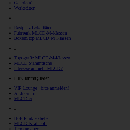
Galerie(n)
Werkstätten
...
Rastplatz Lokalitäten
Fuhrpark MLCD-M-Klassen
BoxenStop MLCD-M-Klassen
...
Topografie MLCD-M-Klassen
MLCD Stammtische
Interesse an mehr MLCD?
Für Clubmitglieder
VIP-Lounge - bitte anmelden!
Auditorium
MLCDler
...
HoF-Punktetabelle
MLCD-Kraftstoff
Terminplaner