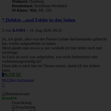
Wohnort:
Duisburg
Bundesland:
Nordrhein-Westfalen
M-Klasse / Kfz:
ML 320
* Defekte ...und Fehler in den Seiten
Beitrag
von
KJS001
»
19. Aug 2020, 09:35
So, ich glaub, alles was das Forum-Update durcheinander gebracht
hat, wieder aufgearbeitet zu haben.
Meist glaubt man sowas ja nur, weshalb ich hier lieber noch mal
nachfrage:
Ist Euch da noch was aufgefallen, was nicht funktioniert oder
verbesserungswürdig ist?
Dann laßt es mich hier im Thema wissen, damit ich das richten
kann.
MLCDler-homepage
Nach
oben
René010
Froschkönig