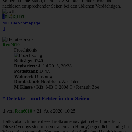
So der aktuelle Stand, nach fast 2 Stunden Fehlersuche und
nachlesen entsprechender Seiten bei den üblichen Verdächtigen.
MLCDler-homepage
Nach
oben
René010
Froschkönig
Beiträge:
6740
Registriert:
4. Jul 2013, 20:28
Postleitzahl:
D-47...
Wohnort:
Duisburg
Bundesland:
Nordrhein-Westfalen
M-Klasse / Kfz:
MB C 200d T / Renault Zoe
* Defekte ...und Fehler in den Seiten
Beitrag
von
René010
»
21. Aug 2020, 10:25
Hallo, also ich finde diese Brotkrümelnavigatin eher hinderlich.
Diese Overlays sind mir (vor allem am Handy) eigentlich ständig im
Weg und ich muss die Navigation an der Stelle (am Handy) immer