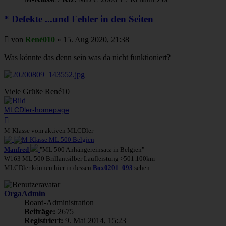
* Defekte ...und Fehler in den Seiten
Beitrag
von
René010
»
15. Aug 2020, 21:38
Was könnte das denn sein was da nicht funktioniert?
Viele Grüße René10
MLCDler-homepage
Nach
oben
M-Klasse vom aktiven MLCDler
Manfred
"ML 500 Anhängereinsatz in Belgien"
W163 ML 500 Brillantsilber Laufleistung >501.100km
MLCDler können hier in dessen
Box0201_093
sehen.
OrgaAdmin
Board-Administration
Beiträge:
2675
Registriert:
9. Mai 2014, 15:23