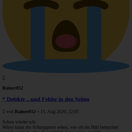
Nach
oben
Rainer052
* Defekte ...und Fehler in den Seiten
Beitrag
von
Rainer052
»
15. Aug 2020, 22:05
Schon wieder ich:
Wieso kann der Schnupperer sehen, wie oft ein Bild betrachtet