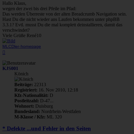
Hallo Klaus,
wegen der zwei bis drei Pfeile im Pfad:
Das werden Überreste von der alten Breadcrumb Navigation sein.
Hast Du die nicht wieder ans Laufen bekommen unter phpBB
3.3.1? Evtl. musst Du die mal komplett deinstallieren, damit das
verschwindet?
Viele Grüße René10
MLCDler-homepage
Nach
oben
KJS001
Könich
Beiträge:
22313
Registriert:
16. Nov 2010, 12:18
Kfz-Nationalität:
D
Postleitzahl:
D-47...
Wohnort:
Duisburg
Bundesland:
Nordrhein-Westfalen
M-Klasse / Kfz:
ML 320
* Defekte ...und Fehler in den Seiten