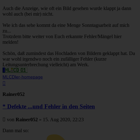
Auch die Anzeige, wie oft ein Bild gesehen wurde klappt ja dann
wohl auch (bei mir) nicht.
Wie ich das sehe kommt da eine Menge Sonntagsarbeit auf mich
zu...
Trotzdem bitte weiter von Euch erkannte Fehler/Mängel hier
melden!
Schön, daß zumindest das Hochladen von Bildern geklappt hat. Da
war wohl irgendwo noch ein zufälliger Fehler (kurze
Leitungsunterbrechung vielleicht) am Werk.
MLCDler-homepage
Nach
oben
Rainer052
* Defekte ...und Fehler in den Seiten
Beitrag
von
Rainer052
»
15. Aug 2020, 22:23
Dann mal so: