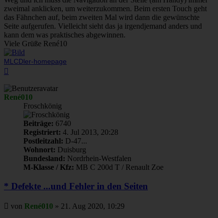
zweimal anklicken, um weiterzukommen. Beim ersten Touch geht
das Fähnchen auf, beim zweiten Mal wird dann die gewünschte
Seite aufgerufen. Vielleicht sieht das ja irgendjemand anders und
kann dem was praktisches abgewinnen.
Viele Grüße René10
MLCDler-homepage
Nach
oben
René010
Froschkönig
Beiträge:
6740
Registriert:
4. Jul 2013, 20:28
Postleitzahl:
D-47...
Wohnort:
Duisburg
Bundesland:
Nordrhein-Westfalen
M-Klasse / Kfz:
MB C 200d T / Renault Zoe
* Defekte ...und Fehler in den Seiten
Beitrag
von
René010
»
21. Aug 2020, 10:29