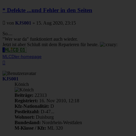
* Defekte ...und Fehler in den Seiten
Beitrag
von
KJS001
»
15. Aug 2020, 23:15
So....
"Wer war da" funktioniert auch wieder.
Jetzt ist aber Schluß mit dem Reparieren für heute.
MLCDler-homepage
Nach
oben
KJS001
Könich
Beiträge:
22313
Registriert:
16. Nov 2010, 12:18
Kfz-Nationalität:
D
Postleitzahl:
D-47...
Wohnort:
Duisburg
Bundesland:
Nordrhein-Westfalen
M-Klasse / Kfz:
ML 320