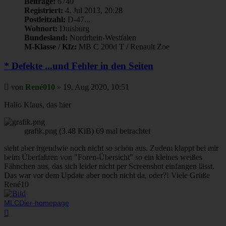
Beiträge:
6740
Registriert:
4. Jul 2013, 20:28
Postleitzahl:
D-47...
Wohnort:
Duisburg
Bundesland:
Nordrhein-Westfalen
M-Klasse / Kfz:
MB C 200d T / Renault Zoe
* Defekte ...und Fehler in den Seiten
Beitrag
von
René010
»
19. Aug 2020, 10:51
Hallo Klaus, das hier
grafik.png (3.48 KiB) 69 mal betrachtet
sieht aber irgendwie noch nicht so schön aus. Zudem klappt bei mir
beim Überfahren von "Foren-Übersicht" so ein kleines weißes
Fähnchen aus, das sich leider nicht per Screenshot einfangen lässt.
Das war vor dem Update aber noch nicht da, oder?! Viele Grüße
René10
MLCDler-homepage
Nach
oben