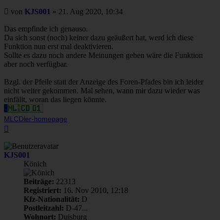
Beitrag
von
KJS001
»
21. Aug 2020, 10:34
Das empfinde ich genauso.
Da sich sonst (noch) keiner dazu geäußert hat, werd ich diese
Funktion nun erst mal deaktivieren.
Sollte es dazu noch andere Meinungen geben wäre die Funktion
aber noch verfügbar.
Bzgl. der Pfeile statt der Anzeige des Foren-Pfades bin ich leider
nicht weiter gekommen. Mal sehen, wann mir dazu wieder was
einfällt, woran das liegen könnte.
MLCDler-homepage
Nach
oben
KJS001
Könich
Beiträge:
22313
Registriert:
16. Nov 2010, 12:18
Kfz-Nationalität:
D
Postleitzahl:
D-47...
Wohnort:
Duisburg