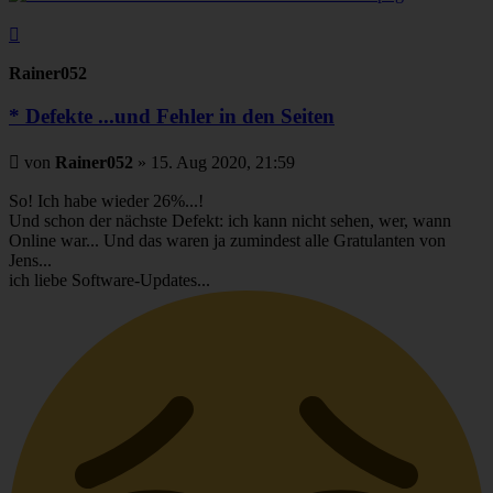
Nach
oben
Rainer052
* Defekte ...und Fehler in den Seiten
Beitrag
von
Rainer052
»
15. Aug 2020, 21:59
So! Ich habe wieder 26%...!
Und schon der nächste Defekt: ich kann nicht sehen, wer, wann
Online war... Und das waren ja zumindest alle Gratulanten von
Jens...
ich liebe Software-Updates...