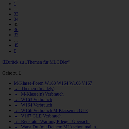
1
…
33
34
35
36
37
…
45
Nächste
Zurück zu „Themen für MLCDler“
Gehe zu
M-Klasse-Foren W163 W164 W166 V167
↳ Themen für alle(s)
↳ M-Klasse(n) Verbrauch
↳ W163 Verbrauch
↳ W164 Verbrauch
↳ W166 Verbrauch M-Klassen u. GLE
↳ V167 GLE Verbrauch
↳ Reparatur Wartung Pflege - Übersicht
↳ Warst Du (mit Deinem ML) schon mal in...