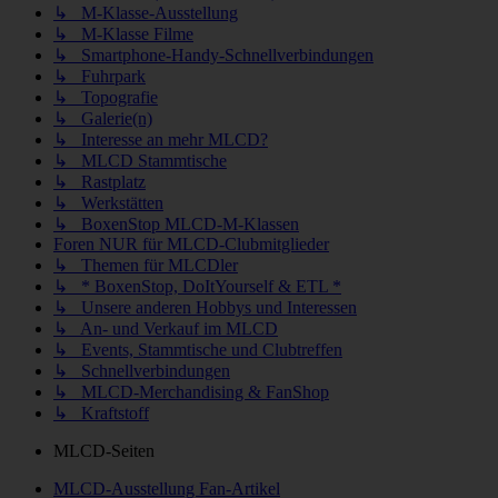
↳ M-Klasse-Ausstellung
↳ M-Klasse Filme
↳ Smartphone-Handy-Schnellverbindungen
↳ Fuhrpark
↳ Topografie
↳ Galerie(n)
↳ Interesse an mehr MLCD?
↳ MLCD Stammtische
↳ Rastplatz
↳ Werkstätten
↳ BoxenStop MLCD-M-Klassen
Foren NUR für MLCD-Clubmitglieder
↳ Themen für MLCDler
↳ * BoxenStop, DoItYourself & ETL *
↳ Unsere anderen Hobbys und Interessen
↳ An- und Verkauf im MLCD
↳ Events, Stammtische und Clubtreffen
↳ Schnellverbindungen
↳ MLCD-Merchandising & FanShop
↳ Kraftstoff
MLCD-Seiten
MLCD-Ausstellung Fan-Artikel