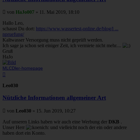
Beitrag
von
HaJo007
»
11. Mai 2019, 18:10
Hallo Leo,
schaust Du dort:
https://www.wassertest-online.de/blog/l ...
npruefung/
Kaltwasser Versorgung muss nicht geprüft werden.
Ich sage ja schon seit einiger Zeit, ich vermiete nicht mehr....
Gruß
HaJo
MLCDler-homepage
Nach
oben
Leo030
Nützliche Informationen allgemeiner Art
Beitrag
von
Leo030
»
15. Jun 2019, 10:27
Auf unseren Links haben wir auch eine Werbung der
DKB
.
Unser Herr
und vielleicht noch der ein oder andere
haben dort ein Konto.