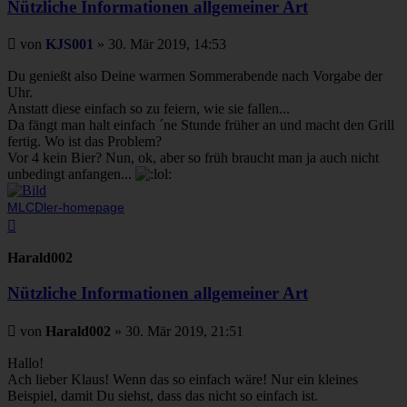
Nützliche Informationen allgemeiner Art
Beitrag
von
KJS001
»
30. Mär 2019, 14:53
Du genießt also Deine warmen Sommerabende nach Vorgabe der
Uhr.
Anstatt diese einfach so zu feiern, wie sie fallen...
Da fängt man halt einfach ´ne Stunde früher an und macht den Grill
fertig. Wo ist das Problem?
Vor 4 kein Bier? Nun, ok, aber so früh braucht man ja auch nicht
unbedingt anfangen...
MLCDler-homepage
Nach
oben
Harald002
Nützliche Informationen allgemeiner Art
Beitrag
von
Harald002
»
30. Mär 2019, 21:51
Hallo!
Ach lieber Klaus! Wenn das so einfach wäre! Nur ein kleines
Beispiel, damit Du siehst, dass das nicht so einfach ist.