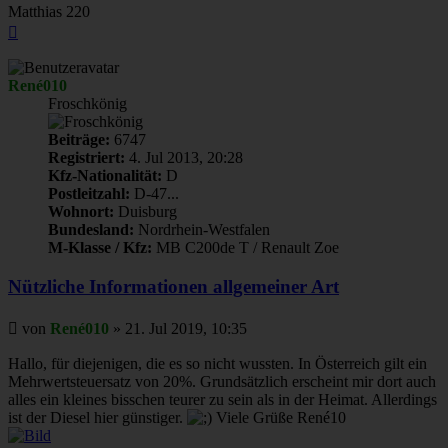
Matthias 220
Nach
oben
René010
Froschkönig
Beiträge:
6747
Registriert:
4. Jul 2013, 20:28
Kfz-Nationalität:
D
Postleitzahl:
D-47...
Wohnort:
Duisburg
Bundesland:
Nordrhein-Westfalen
M-Klasse / Kfz:
MB C200de T / Renault Zoe
Nützliche Informationen allgemeiner Art
Beitrag
von
René010
»
21. Jul 2019, 10:35
Hallo, für diejenigen, die es so nicht wussten. In Österreich gilt ein
Mehrwertsteuersatz von 20%. Grundsätzlich erscheint mir dort auch
alles ein kleines bisschen teurer zu sein als in der Heimat. Allerdings
ist der Diesel hier günstiger.
Viele Grüße René10