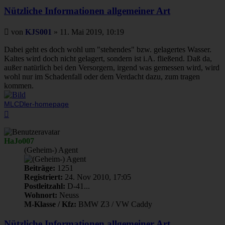
Nützliche Informationen allgemeiner Art
Beitrag
von
KJS001
»
11. Mai 2019, 10:19
Dabei geht es doch wohl um "stehendes" bzw. gelagertes Wasser.
Kaltes wird doch nicht gelagert, sondern ist i.A. fließend. Daß da,
außer natürlich bei den Versorgern, irgend was gemessen wird, wird
wohl nur im Schadenfall oder dem Verdacht dazu, zum tragen
kommen.
MLCDler-homepage
Nach
oben
HaJo007
(Geheim-) Agent
Beiträge:
1251
Registriert:
24. Nov 2010, 17:05
Postleitzahl:
D-41...
Wohnort:
Neuss
M-Klasse / Kfz:
BMW Z3 / VW Caddy
Nützliche Informationen allgemeiner Art