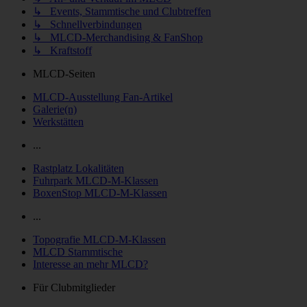
↳ Events, Stammtische und Clubtreffen
↳ Schnellverbindungen
↳ MLCD-Merchandising & FanShop
↳ Kraftstoff
MLCD-Seiten
MLCD-Ausstellung Fan-Artikel
Galerie(n)
Werkstätten
...
Rastplatz Lokalitäten
Fuhrpark MLCD-M-Klassen
BoxenStop MLCD-M-Klassen
...
Topografie MLCD-M-Klassen
MLCD Stammtische
Interesse an mehr MLCD?
Für Clubmitglieder