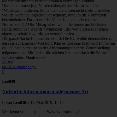
die wir mit unseren Pferden draußen verbringen können.
Und da kommen jetzt Narren daher, die die Normalzeit als
"Winterzeit" titulieren. Sollte man die Uhren nicht mehr umstellen
wollen, wäre die logische Konsequenz, rundum die Normalzeit
beizubehalten. Das ist nur der Versuch, gerade eben diese
Normalzeit (12 Uhr Mittag ist es, wenn die Sonne am höchsten
steht), durch den Begriff "Winterzeit", der von diesen Menschen
eigens geschaffen wurde, zu verunglimpfen.
Die ganze Sache ist ohnehin absurd. Die EU wollte demonstrieren,
dass sie auf Bürgers Wort hört. Klar es gibt eine Mehrheit! Immerhin
ca. 1% hat überhaupt an der Abstimmung über die Zeitumstellung
teilgenommen. Mir fehlen für solchen Irrsinn einfach die Worte.
Manfred093
MLCDler-homepage
Nach
oben
Leo030
Nützliche Informationen allgemeiner Art
Beitrag
von
Leo030
»
11. Mai 2019, 10:12
Wer kennt sich aus mit der Wasserverordnung?