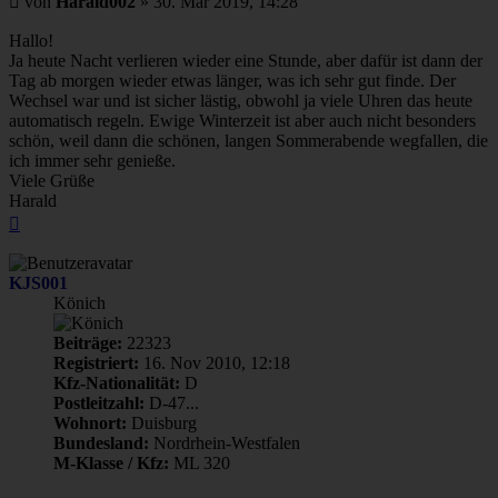
von
Harald002
»
30. Mär 2019, 14:28
Hallo!
Ja heute Nacht verlieren wieder eine Stunde, aber dafür ist dann der
Tag ab morgen wieder etwas länger, was ich sehr gut finde. Der
Wechsel war und ist sicher lästig, obwohl ja viele Uhren das heute
automatisch regeln. Ewige Winterzeit ist aber auch nicht besonders
schön, weil dann die schönen, langen Sommerabende wegfallen, die
ich immer sehr genieße.
Viele Grüße
Harald
Nach
oben
KJS001
Könich
Beiträge:
22323
Registriert:
16. Nov 2010, 12:18
Kfz-Nationalität:
D
Postleitzahl:
D-47...
Wohnort:
Duisburg
Bundesland:
Nordrhein-Westfalen
M-Klasse / Kfz:
ML 320