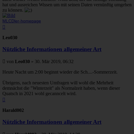
hat und ausreichen Wissen um mit seinen Daten vernünftig umgehen
zu können.
MLCDler-homepage
Nach
oben
Leo030
Nützliche Informationen allgemeiner Art
Beitrag
von
Leo030
»
30. Mär 2019, 06:32
Heute Nacht um 2:00 beginnt wieder die Sch....-Sommerzeit.
Übrigens, nach neuesten Umfragen will wohl die Mehrheit
demnächst die "Winterzeit" als Normalzeit haben, wenn dieser
Quatsch in 2021 wohl gecanncelt wird.
Nach
oben
Harald002
Nützliche Informationen allgemeiner Art
Beitrag