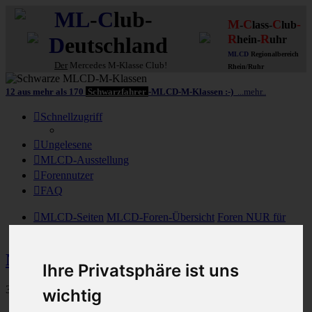
ML
-
C
lub-
M
C
C
-
-
lass-
lub
R
R
D
eutschland
hein-
uhr
MLCD
Regionalbereich
Der
Mercedes M-Klasse Club!
Rhein/Ruhr
12 aus mehr als 170
Schwarzfahrer
-MLCD-M-Klassen :-)
...mehr..
Schnellzugriff
Ungelesene
MLCD-Ausstellung
Forennutzer
FAQ
MLCD-Seiten
MLCD-Foren-Übersicht
Foren NUR für
MLCD-Clubmitglieder
Themen für MLCDler
Nützliche Informationen allgemeiner Art
Ihre Privatsphäre ist uns
328 Beiträge
wichtig