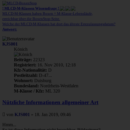
oben
! MLCD-M-Klassen Wissensfrage !
MLCD-M-Klassen haben Boxen = M-Klasse-Lebensläufe,
erreichbar über die BoxenStop-Seite.
Welche der MLCD-M-Klassen hat dort das älteste Erstzulassungsdatum?
Antwort:
KJS001
Könich
Beiträge:
22323
Registriert:
16. Nov 2010, 12:18
Kfz-Nationalität:
D
Postleitzahl:
D-47...
Wohnort:
Duisburg
Bundesland:
Nordrhein-Westfalen
M-Klasse / Kfz:
ML 320
Nützliche Informationen allgemeiner Art
Beitrag
von
KJS001
»
18. Jan 2019, 09:46
Hmm...
So ist diese Information nicht brauchbar. Bildzeitung?