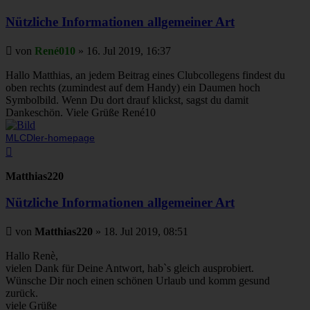
Nützliche Informationen allgemeiner Art
Beitrag
von
René010
»
16. Jul 2019, 16:37
Hallo Matthias, an jedem Beitrag eines Clubcollegens findest du
oben rechts (zumindest auf dem Handy) ein Daumen hoch
Symbolbild. Wenn Du dort drauf klickst, sagst du damit
Dankeschön. Viele Grüße René10
MLCDler-homepage
Nach
oben
Matthias220
Nützliche Informationen allgemeiner Art
Beitrag
von
Matthias220
»
18. Jul 2019, 08:51
Hallo Renè,
vielen Dank für Deine Antwort, hab`s gleich ausprobiert.
Wünsche Dir noch einen schönen Urlaub und komm gesund
zurück.
viele Grüße