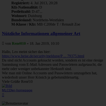
Registriert:
4. Jul 2013, 20:28
Kfz-Nationalität:
D
Postleitzahl:
D-47...
Wohnort:
Duisburg
Bundesland:
Nordrhein-Westfalen
M-Klasse / Kfz:
MB C200de T / Renault Zoe
Nützliche Informationen allgemeiner Art
Beitrag
von
René010
»
18. Jan 2019, 10:10
Hallo, Leo meint sicher das hier:
https://www.heise.de/security/meldung/P ... 79375.html
Da sind nicht Accounts geknackt worden, sondern es ist eine riesige
Sammlung vom E-Mail Adressen und Passwörtern aufgetaucht, die
mehr oder weniger unbekannter Herkunft sind.
Wie man mit Online Accounts und Passwörtern umzugehen hat,
wiederholt unser Herr Könich ja gebetsmühlenartig.
Viele Grüße René10
MLCDler-homepage
Nach
oben