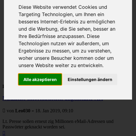
Seite
9
Diese Website verwendet Cookies und
Gehe zu Seite:
von
Targeting Technologien, um Ihnen ein
17
Vorherige
besseres Internet-Erlebnis zu ermöglichen
1
und die Werbung, die Sie sehen, besser an
…
Ihre Bedürfnisse anzupassen. Diese
7
8
Technologien nutzen wir außerdem, um
9
Ergebnisse zu messen, um zu verstehen,
10
woher unsere Besucher kommen oder um
11
…
unsere Website weiter zu entwickeln.
17
Nächste
Alle akzeptieren
Einstellungen ändern
Leo030
Nützliche Informationen allgemeiner Art
Beitrag
von
Leo030
»
18. Jan 2019, 09:10
Lt. Presse sollen erneut zig Millionen eMail-Adressen und
Passwörter geknackt worden sei.
Nach