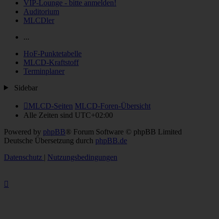
VIP-Lounge - bitte anmelden!
Auditorium
MLCDler
...
HoF-Punktetabelle
MLCD-Kraftstoff
Terminplaner
Sidebar
MLCD-Seiten
MLCD-Foren-Übersicht
Alle Zeiten sind
UTC+02:00
Powered by
phpBB
® Forum Software © phpBB Limited
Deutsche Übersetzung durch
phpBB.de
Datenschutz
|
Nutzungsbedingungen