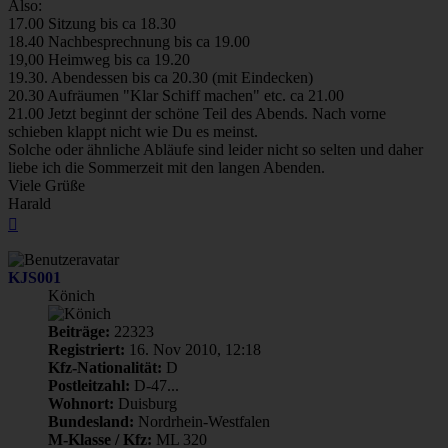
Also:
17.00 Sitzung bis ca 18.30
18.40 Nachbesprechnung bis ca 19.00
19,00 Heimweg bis ca 19.20
19.30. Abendessen bis ca 20.30 (mit Eindecken)
20.30 Aufräumen "Klar Schiff machen" etc. ca 21.00
21.00 Jetzt beginnt der schöne Teil des Abends. Nach vorne
schieben klappt nicht wie Du es meinst.
Solche oder ähnliche Abläufe sind leider nicht so selten und daher
liebe ich die Sommerzeit mit den langen Abenden.
Viele Grüße
Harald
Nach
oben
KJS001
Könich
Beiträge:
22323
Registriert:
16. Nov 2010, 12:18
Kfz-Nationalität:
D
Postleitzahl:
D-47...
Wohnort:
Duisburg
Bundesland:
Nordrhein-Westfalen
M-Klasse / Kfz:
ML 320