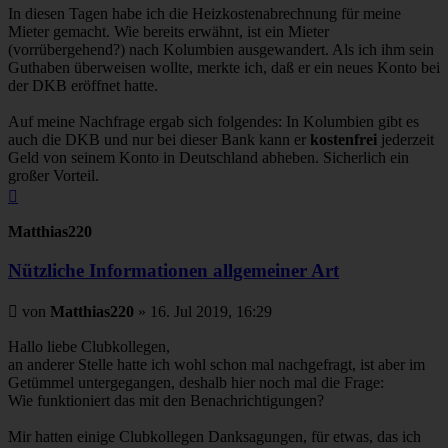
In diesen Tagen habe ich die Heizkostenabrechnung für meine
Mieter gemacht. Wie bereits erwähnt, ist ein Mieter
(vorrübergehend?) nach Kolumbien ausgewandert. Als ich ihm sein
Guthaben überweisen wollte, merkte ich, daß er ein neues Konto bei
der DKB eröffnet hatte.
Auf meine Nachfrage ergab sich folgendes: In Kolumbien gibt es
auch die DKB und nur bei dieser Bank kann er
kostenfrei
jederzeit
Geld von seinem Konto in Deutschland abheben. Sicherlich ein
großer Vorteil.
Nach
oben
Matthias220
Nützliche Informationen allgemeiner Art
Beitrag
von
Matthias220
»
16. Jul 2019, 16:29
Hallo liebe Clubkollegen,
an anderer Stelle hatte ich wohl schon mal nachgefragt, ist aber im
Getümmel untergegangen, deshalb hier noch mal die Frage:
Wie funktioniert das mit den Benachrichtigungen?
Mir hatten einige Clubkollegen Danksagungen, für etwas, das ich