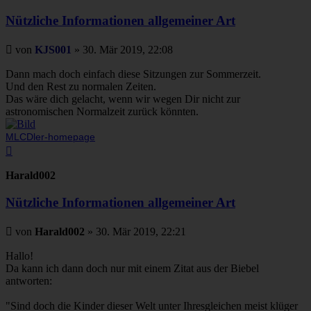
Nützliche Informationen allgemeiner Art
Beitrag
von
KJS001
»
30. Mär 2019, 22:08
Dann mach doch einfach diese Sitzungen zur Sommerzeit.
Und den Rest zu normalen Zeiten.
Das wäre dich gelacht, wenn wir wegen Dir nicht zur
astronomischen Normalzeit zurück könnten.
MLCDler-homepage
Nach
oben
Harald002
Nützliche Informationen allgemeiner Art
Beitrag
von
Harald002
»
30. Mär 2019, 22:21
Hallo!
Da kann ich dann doch nur mit einem Zitat aus der Biebel
antworten:
"Sind doch die Kinder dieser Welt unter Ihresgleichen meist klüger