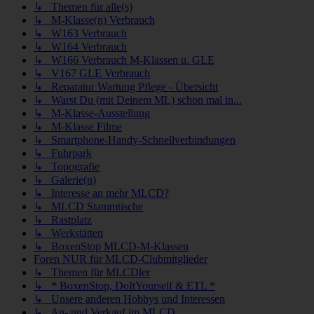
↳ Themen für alle(s)
↳ M-Klasse(n) Verbrauch
↳ W163 Verbrauch
↳ W164 Verbrauch
↳ W166 Verbrauch M-Klassen u. GLE
↳ V167 GLE Verbrauch
↳ Reparatur Wartung Pflege - Übersicht
↳ Warst Du (mit Deinem ML) schon mal in...
↳ M-Klasse-Ausstellung
↳ M-Klasse Filme
↳ Smartphone-Handy-Schnellverbindungen
↳ Fuhrpark
↳ Topografie
↳ Galerie(n)
↳ Interesse an mehr MLCD?
↳ MLCD Stammtische
↳ Rastplatz
↳ Werkstätten
↳ BoxenStop MLCD-M-Klassen
Foren NUR für MLCD-Clubmitglieder
↳ Themen für MLCDler
↳ * BoxenStop, DoItYourself & ETL *
↳ Unsere anderen Hobbys und Interessen
↳ An- und Verkauf im MLCD