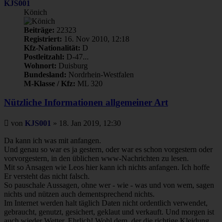
KJS001
Könich
Beiträge:
22323
Registriert:
16. Nov 2010, 12:18
Kfz-Nationalität:
D
Postleitzahl:
D-47...
Wohnort:
Duisburg
Bundesland:
Nordrhein-Westfalen
M-Klasse / Kfz:
ML 320
Nützliche Informationen allgemeiner Art
Beitrag
von
KJS001
»
18. Jan 2019, 12:30
Da kann ich was mit anfangen.
Und genau so war es ja gestern, oder war es schon vorgestern oder
vorvorgestern, in den üblichen www-Nachrichten zu lesen.
Mit so Ansagen wie Leos hier kann ich nichts anfangen. Ich hoffe
Er versteht das nicht falsch.
So pauschale Aussagen, ohne wer - wie - was und von wem, sagen
nichts und nützen auch dementsprechend nichts.
Im Internet werden halt täglich Daten nicht ordentlich verwendet,
gebraucht, genutzt, gesichert, geklaut und verkauft. Und morgen ist
auch wieder Wetter. Ehrlich! Wohl dem, der die richtige Kleidung