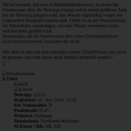
Mir ist bekannt, daß man in Mehrfamilienhäusern, in denen das
Warmwasser über die Heizung erzeugt und in einem größeren Tank
bei der Heizung gelagert wird, das Wasser regelmäßig wegen der
Legionellen überprüfen lassen muß. Dafür ist an der Wasserleitung
ein Wasserhahn anzubringen, wo man Wasser entnehmen kann,
welches dann geprüft wird.
Wohnungen, die ihr Warmwasser über einen Durchlauferhitzer
(Gas/Strom) beziehen, brauchen das nicht.
Wie sieht es aber mit dem normalen kalten (Trink)Wasser aus, ist es
da genauso und muß dieses auch jährlich überprüft werden?
Nach
oben
KJS001
Könich
Beiträge:
22323
Registriert:
16. Nov 2010, 12:18
Kfz-Nationalität:
D
Postleitzahl:
D-47...
Wohnort:
Duisburg
Bundesland:
Nordrhein-Westfalen
M-Klasse / Kfz:
ML 320