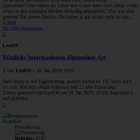
Datenklau? Oder haben die Leute ihre Daten dann doch lieber vorab
schon in den asozialen Medien freiwillig abgegeben? Das wär aber
gemein! Die armen Hacker. Die haben ja gar nichts mehr zu tun...
MLCDler-homepage
Nach
oben
Leo030
Nützliche Informationen allgemeiner Art
Beitrag
von
Leo030
»
18. Jan 2019, 10:05
Steht heute in der Tageszeitung, gestern bereits im TV. Steht auch
im web, 800 Mio eMail-Adressen und 21 Mio Passwörter.
Zuletzt geändert von
Leo030
am 18. Jan 2019, 10:10, insgesamt 1-
mal geändert.
Nach
oben
René010
Froschkönig
Beiträge:
6747