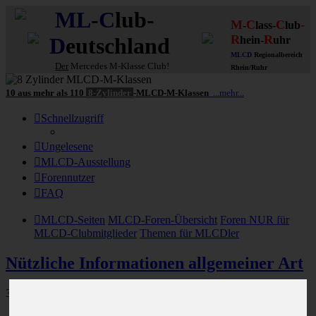
ML
-
C
lub-
M
C
C
-
-
lass-
lub
R
R
D
eutschland
hein-
uhr
MLCD
Regionalbereich
Der
Mercedes M-Klasse Club!
Rhein/Ruhr
10 aus mehr als 110
8-Zylinder
-MLCD-M-Klassen
...mehr...
Schnellzugriff
Ungelesene
MLCD-Ausstellung
Forennutzer
FAQ
MLCD-Seiten
MLCD-Foren-Übersicht
Foren NUR für
MLCD-Clubmitglieder
Themen für MLCDler
Nützliche Informationen allgemeiner Art
328 Beiträge