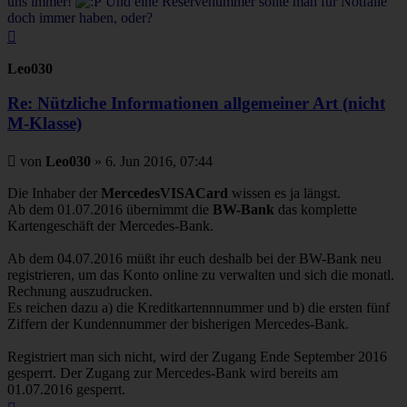
uns immer!
Und eine Reservenummer sollte man für Notfälle
doch immer haben, oder?
Nach
oben
Leo030
Re: Nützliche Informationen allgemeiner Art (nicht
M-Klasse)
Beitrag
von
Leo030
»
6. Jun 2016, 07:44
Die Inhaber der
MercedesVISACard
wissen es ja längst.
Ab dem 01.07.2016 übernimmt die
BW-Bank
das komplette
Kartengeschäft der Mercedes-Bank.
Ab dem 04.07.2016 müßt ihr euch deshalb bei der BW-Bank neu
registrieren, um das Konto online zu verwalten und sich die monatl.
Rechnung auszudrucken.
Es reichen dazu a) die Kreditkartennnummer und b) die ersten fünf
Ziffern der Kundennummer der bisherigen Mercedes-Bank.
Registriert man sich nicht, wird der Zugang Ende September 2016
gesperrt. Der Zugang zur Mercedes-Bank wird bereits am
01.07.2016 gesperrt.
Nach