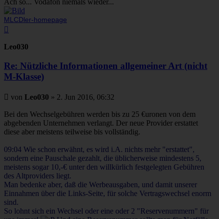
Ach so... Vodafon niemals wieder...
MLCDler-homepage
Nach
oben
Leo030
Re: Nützliche Informationen allgemeiner Art (nicht
M-Klasse)
Beitrag
von
Leo030
»
2. Jun 2016, 06:32
Bei den Wechselgebühren werden bis zu 25 €uronen von dem
abgebenden Unternehmen verlangt. Der neue Provider erstattet
diese aber meistens teilweise bis vollständig.
09:04 Wie schon erwähnt, es wird i.A. nichts mehr "erstattet",
sondern eine Pauschale gezahlt, die üblicherweise mindestens 5,
meistens sogar 10,-€ unter den willkürlich festgelegten Gebühren
des Altproviders liegt.
Man bedenke aber, daß die Werbeausgaben, und damit unserer
Einnahmen über die Links-Seite, für solche Vertragswechsel enorm
sind.
So lohnt sich ein Wechsel oder eine oder 2 "Reservenummern" für