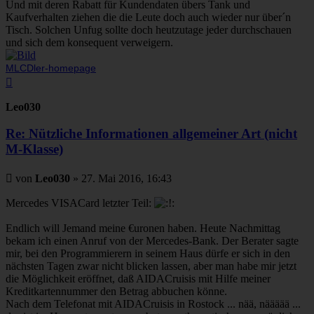
Und mit deren Rabatt für Kundendaten übers Tank und
Kaufverhalten ziehen die die Leute doch auch wieder nur über´n
Tisch. Solchen Unfug sollte doch heutzutage jeder durchschauen
und sich dem konsequent verweigern.
MLCDler-homepage
Nach
oben
Leo030
Re: Nützliche Informationen allgemeiner Art (nicht
M-Klasse)
Beitrag
von
Leo030
»
27. Mai 2016, 16:43
Mercedes VISACard letzter Teil:
Endlich will Jemand meine €uronen haben. Heute Nachmittag
bekam ich einen Anruf von der Mercedes-Bank. Der Berater sagte
mir, bei den Programmierern in seinem Haus dürfe er sich in den
nächsten Tagen zwar nicht blicken lassen, aber man habe mir jetzt
die Möglichkeit eröffnet, daß AIDACruisis mit Hilfe meiner
Kreditkartennummer den Betrag abbuchen könne.
Nach dem Telefonat mit AIDACruisis in Rostock ... nää, näääää ...