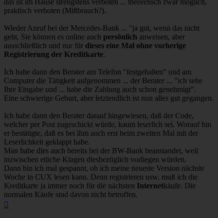
das ist im Hause strengstens verboten ... theoretisch zwar möglich,
praktisch verboten (Mißbrauch?).
Wieder Anruf bei der Mercedes-Bank ... "ja gut, wenn das nicht
geht, Sie können es online auch
persönlich
anweisen, aber
ausschließlich und nur für
dieses eine Mal ohne vorherige
Registrierung der Kreditkarte
.
Ich habe dann den Berater am Telefon "festgehalten" und am
Computer die Tätigkeit aufgenommen ... der Berater ... "ich sehe
Ihre Eingabe und ... habe die Zahlung auch schon genehmigt".
Eine schwierige Geburt, aber letztendlich ist nun alles gut gegangen.
Ich habe dann den Berater darauf hingewiesen, daß der Code,
welcher per Post zugeschickt würde, kaum leserlich sei. Worauf hin
er bestätigte, daß es bei ihm auch erst beim zweiten Mal mit der
Leserlichkeit geklappt habe.
Man habe dies auch bereits bei der BW-Bank beanstandet, weil
inzwischen etliche Klagen diesbezüglich vorliegen würden.
Dann bin ich mal gespannt, ob ich meine neueste Version nächste
Woche in CUX lesen kann. Denn registrieren usw. muß ich die
Kreditkarte ja immer noch für die nächsten
Internet
käufe. Die
normalen Käufe sind davon nicht betroffen.
Nach
oben