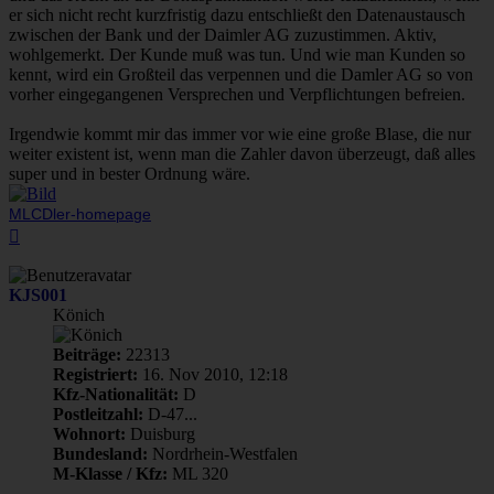
er sich nicht recht kurzfristig dazu entschließt den Datenaustausch
zwischen der Bank und der Daimler AG zuzustimmen. Aktiv,
wohlgemerkt. Der Kunde muß was tun. Und wie man Kunden so
kennt, wird ein Großteil das verpennen und die Damler AG so von
vorher eingegangenen Versprechen und Verpflichtungen befreien.
Irgendwie kommt mir das immer vor wie eine große Blase, die nur
weiter existent ist, wenn man die Zahler davon überzeugt, daß alles
super und in bester Ordnung wäre.
MLCDler-homepage
Nach
oben
KJS001
Könich
Beiträge:
22313
Registriert:
16. Nov 2010, 12:18
Kfz-Nationalität:
D
Postleitzahl:
D-47...
Wohnort:
Duisburg
Bundesland:
Nordrhein-Westfalen
M-Klasse / Kfz:
ML 320