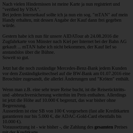
Nach vielen Hindernissen ist meine Karte ja nun registriert und
"verified by VISA".
Bei jedem Internetkauf sollte ich ja nun ein sog. "mTAN" auf mein
Handy erhalten, mit dessen Angabe der Kauf dann frei gegeben
würde.
Gestern habe ich nun für unsere AIDATour ab 24.08.2016 die
Zugfahrkarte von Münster nach Kiel per Internet bei der Bahn AG
gekauft ... mTAN habe ich nicht bekommen, der Kauf lief so
anstandslos über die Bühne.
Soweit so gut.
Jetzt hat die noch zuständige Mercedes-Benz-Bank jedem Kunden
vor dem Zuständigkeitsechsel auf die BW-Bank am 01.07.2016 eine
Broschüre zugesandt, die allerlei Änderungen und "Kröten" enthält.
Wenn man z.B. eine sehr teure Reise bucht, ist die Reiserücktritts-
und -abbruchversicherung weiterhin im Preis enthalten. Allerdings
ist jetzt die Höhe auf 10.000 € begrenzt, das war bisher ohne
Begrenzung.
Ausserdem ist eine SB von 100 € vorgesehen (fast alle Kreditkarten
garantieren nur bis 5.000 €, die ADAC-Gold-Card ebenfalls bis
10.000 €).
Voraussetzung ist - wie bisher -, die Zahlung des
gesamten
Preises
mit der Kreditkarte.