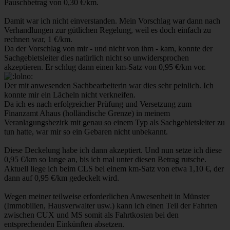
Pauschbetrag von 0,30 €/km.
Damit war ich nicht einverstanden. Mein Vorschlag war dann nach
Verhandlungen zur gütlichen Regelung, weil es doch einfach zu
rechnen war, 1 €/km.
Da der Vorschlag von mir - und nicht von ihm - kam, konnte der
Sachgebietsleiter dies natürlich nicht so unwidersprochen
akzeptieren. Er schlug dann einen km-Satz von 0,95 €/km vor.
Der mit anwesenden Sachbearbeiterin war dies sehr peinlich. Ich
konnte mir ein Lächeln nicht verkneifen.
Da ich es nach erfolgreicher Prüfung und Versetzung zum
Finanzamt Ahaus (holländische Grenze) in meinem
Veranlagungsbezirk mit genau so einem Typ als Sachgebietsleiter zu
tun hatte, war mir so ein Gebaren nicht unbekannt.
Diese Deckelung habe ich dann akzeptiert. Und nun setze ich diese
0,95 €/km so lange an, bis ich mal unter diesen Betrag rutsche.
Aktuell liege ich beim CLS bei einem km-Satz von etwa 1,10 €, der
dann auf 0,95 €/km gedeckelt wird.
Wegen meiner teilweise erforderlichen Anwesenheit in Münster
(Immobilien, Hausverwalter usw.) kann ich einen Teil der Fahrten
zwischen CUX und MS somit als Fahrtkosten bei den
entsprechenden Einkünften absetzen.