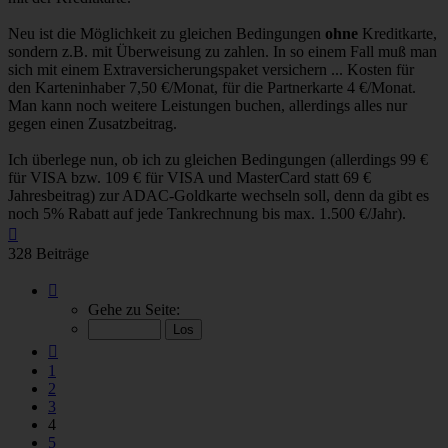
Neu ist die Möglichkeit zu gleichen Bedingungen
ohne
Kreditkarte,
sondern z.B. mit Überweisung zu zahlen. In so einem Fall muß man
sich mit einem Extraversicherungspaket versichern ... Kosten für
den Karteninhaber 7,50 €/Monat, für die Partnerkarte 4 €/Monat.
Man kann noch weitere Leistungen buchen, allerdings alles nur
gegen einen Zusatzbeitrag.
Ich überlege nun, ob ich zu gleichen Bedingungen (allerdings 99 €
für VISA bzw. 109 € für VISA und MasterCard statt 69 €
Jahresbeitrag) zur ADAC-Goldkarte wechseln soll, denn da gibt es
noch 5% Rabatt auf jede Tankrechnung bis max. 1.500 €/Jahr).
Nach
oben
328 Beiträge
Seite
4
Gehe zu Seite:
von
17
Vorherige
1
2
3
4
5