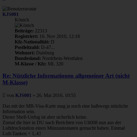
oben
KJS001
Könich
Beiträge:
22313
Registriert:
16. Nov 2010, 12:18
Kfz-Nationalität:
D
Postleitzahl:
D-47...
Wohnort:
Duisburg
Bundesland:
Nordrhein-Westfalen
M-Klasse / Kfz:
ML 320
Re: Nützliche Informationen allgemeiner Art (nicht
M-Klasse)
Beitrag
von
KJS001
»
26. Mai 2016, 10:55
Das mit der MB-Visa-Karte mag ja noch eine halbwegs nützliche
Information sein.
Dieser Shell-Unfug ist aber sicherlich keine.
Zumal die hier in DU nach Berichten von Uli008 nun aus der
Luftdruckstation einen Münzautomaten gemacht haben. Einmal
Luft-Tanken = 1,-€!