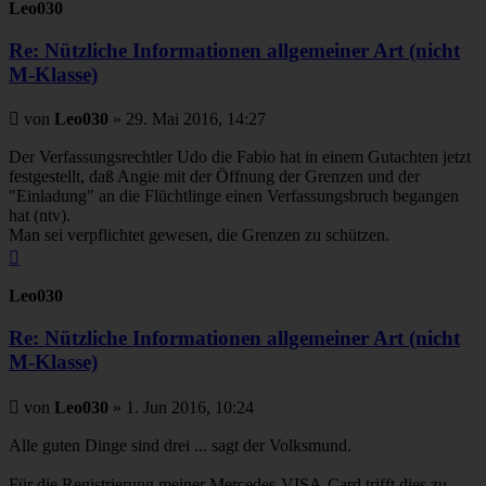
Leo030
Re: Nützliche Informationen allgemeiner Art (nicht
M-Klasse)
Beitrag
von
Leo030
»
29. Mai 2016, 14:27
Der Verfassungsrechtler Udo die Fabio hat in einem Gutachten jetzt
festgestellt, daß Angie mit der Öffnung der Grenzen und der
"Einladung" an die Flüchtlinge einen Verfassungsbruch begangen
hat (ntv).
Man sei verpflichtet gewesen, die Grenzen zu schützen.
Nach
oben
Leo030
Re: Nützliche Informationen allgemeiner Art (nicht
M-Klasse)
Beitrag
von
Leo030
»
1. Jun 2016, 10:24
Alle guten Dinge sind drei ... sagt der Volksmund.
Für die Registrierung meiner Mercedes-VISA-Card trifft dies zu.