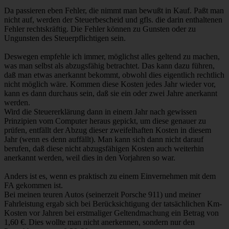
Da passieren eben Fehler, die nimmt man bewußt in Kauf. Paßt man
nicht auf, werden der Steuerbescheid und gfls. die darin enthaltenen
Fehler rechtskräftig. Die Fehler können zu Gunsten oder zu
Ungunsten des Steuerpflichtigen sein.
Deswegen empfehle ich immer, möglichst alles geltend zu machen,
was man selbst als abzugsfähig betrachtet. Das kann dazu führen,
daß man etwas anerkannt bekommt, obwohl dies eigentlich rechtlich
nicht möglich wäre. Kommen diese Kosten jedes Jahr wieder vor,
kann es dann durchaus sein, daß sie ein oder zwei Jahre anerkannt
werden.
Wird die Steuererklärung dann in einem Jahr nach gewissen
Prinzipien vom Computer heraus gepickt, um diese genauer zu
prüfen, entfällt der Abzug dieser zweifelhaften Kosten in diesem
Jahr (wenn es denn auffällt). Man kann sich dann nicht darauf
berufen, daß diese nicht abzugsfähigen Kosten auch weiterhin
anerkannt werden, weil dies in den Vorjahren so war.
Anders ist es, wenn es praktisch zu einem Einvernehmen mit dem
FA gekommen ist.
Bei meinen teuren Autos (seinerzeit Porsche 911) und meiner
Fahrleistung ergab sich bei Berücksichtigung der tatsächlichen Km-
Kosten vor Jahren bei erstmaliger Geltendmachung ein Betrag von
1,60 €. Dies wollte man nicht anerkennen, sondern nur den