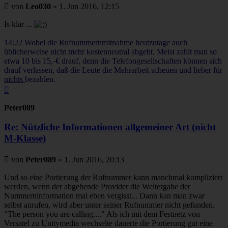
Beitrag
von
Leo030
»
1. Jun 2016, 12:15
Is klar ...
14:22 Wobei die Rufnummernmitnahme heutzutage auch
üblicherweise nicht mehr kostenneutral abgeht. Meist zahlt man so
etwa 10 bis 15,-€ drauf, denn die Telefongesellschaften können sich
drauf verlassen, daß die Leute die Mehrarbeit scheuen und lieber für
nichts
bezahlen.
Nach
oben
Peter089
Re: Nützliche Informationen allgemeiner Art (nicht
M-Klasse)
Beitrag
von
Peter089
»
1. Jun 2016, 20:13
Und so eine Portierung der Rufnummer kann manchmal kompliziert
werden, wenn der abgebende Provider die Weitergabe der
Nummerninformation mal eben vergisst... Dann kan man zwar
selbst anrufen, wird aber unter seiner Rufnummer nicht gefunden.
"The person you are calling...." Als ich mit dem Festnetz von
Versatel zu Unitymedia wechselte dauerte die Portierung gut eine