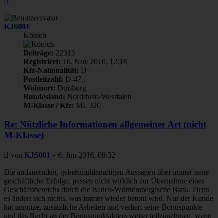
oben
KJS001
Könich
Beiträge:
22313
Registriert:
16. Nov 2010, 12:18
Kfz-Nationalität:
D
Postleitzahl:
D-47...
Wohnort:
Duisburg
Bundesland:
Nordrhein-Westfalen
M-Klasse / Kfz:
ML 320
Re: Nützliche Informationen allgemeiner Art (nicht
M-Klasse)
Beitrag
von
KJS001
»
6. Jun 2016, 09:32
Die andauernden, gebetsmühlenartigen Aussagen über immer neue
geschäftliche Erfolge, passen nicht wirklich zur Übernahme eines
Geschäftsbereichs durch die Baden-Württembergische Bank. Denn
es ändert sich nichts, was immer wieder betont wird. Nur der Kunde
hat unnütze, zusätzliche Arbeiten und verliert seine Bonuspunkte
und das Recht an der Bonuspunktaktion weiter teilzunehmen, wenn