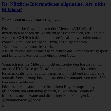
Re: Nützliche Informationen allgemeiner Art (nicht
M-Klasse)
Beitrag
von
Leo030
»
22. Mai 2016, 15:27
Die unendliche Geschichte mit der "MercedesVISACard".
Inzwischen habe ich die Nachricht per Post erhalten, wie und mit
welchem CODE ich denn nun meine VisaCard weiterhin nutzen
können. Der Code war nach Abzug des aufgebrachten
"Schutzschildes" kaum leserlich.
Als ich 3x erfolglos probiert hatte, wurde das Konto wieder gesperrt
und ich erhalte jetzt per Post einen neuen Code.
Wenn ich jetzt bis Mitte Juni nicht rechtzeitig den Restbetrag für
unsere AIDA-Reise per VisaCard bezahle, gilt die kostenlose
Reiserücktritts- und -abbruchversicherung nicht und ich muß eine
normale Versicherung bezogen auf den Gesamtpreis von etwa 500
€uronen abschließen.
Für diesen Fall habe ich bereits meinen Regreß angekündigt und
gleichzeitig um Mitteilung gebeten, zu welchem Termin ich
frühestens meine Karte und die meiner Frau kündigen kann.
Nach
oben