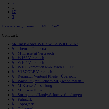
6
…
17
Nächste
Zurück zu „Themen für MLCDler“
Gehe zu
M-Klasse-Foren W163 W164 W166 V167
↳ Themen für alle(s)
↳ M-Klasse(n) Verbrauch
↳ W163 Verbrauch
↳ W164 Verbrauch
↳ W166 Verbrauch M-Klassen u. GLE
↳ V167 GLE Verbrauch
↳ Reparatur Wartung Pflege - Übersicht
↳ Warst Du (mit Deinem ML) schon mal in...
↳ M-Klasse-Ausstellung
↳ M-Klasse Filme
↳ Smartphone-Handy-Schnellverbindungen
↳ Fuhrpark
↳ Topografie
↳ Galerie(n)