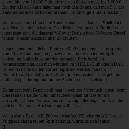
einer höhe von 10.000 € ab, die meisten übrigen max. bis 5.000 €.
Bei der ADAC-Karte hätte man noch den Bonus, daß man 5 % des
Tankpreises erstattet bekommt (max. Tankmenge 1.500 Liter/Jahr).
Wenn wir denn schon beim Tanken sind, ... da hat sich
Shell
doch
was Neues einfallen lassen. Das dürfte allerdings nur für die Leute
interessant sein, die dauernd V-Power Benzin bzw. V-Power Diesel
tanken (Preisunterschied über 20 ct/Liter).
Gegen einen monatlichen Preis von 9,99 € oder einen Jahrespreis
von 99,-- € kann man ein ganzes Jahr lang diesen teuren Sprit
tanken, muß allerdings nur den normalen Preis bezahlen.
Voraussetzung ist, daß man Mitglied im SHELL-Club oder ADAC
ist, wobei beide Karten vorher registriert werden müssen.
Punkte bzw. Nachlaß von 1 ct/Liter gibt es zusätzlich. Es geht nur
online-Registrierung und online-Buchung dieser Leistung.
Zumindest beim Benzin soll man ja weniger Verbrauch haben, beim
Diesel ist die Brühe wohl nur sauberer (man tut was für die
Umwelt). Tanken darf man bis zu 4 x/Tag, allerdings nur 2x an der
gleichen Station ... Höchstmenge 400 l/Tag.
Wenn also z.B. der ML 500 von Manfred093 oder ein AMG eines
Mitglieds diesen teuren Sprit benötigt, würde es sich lohnen.
Nach