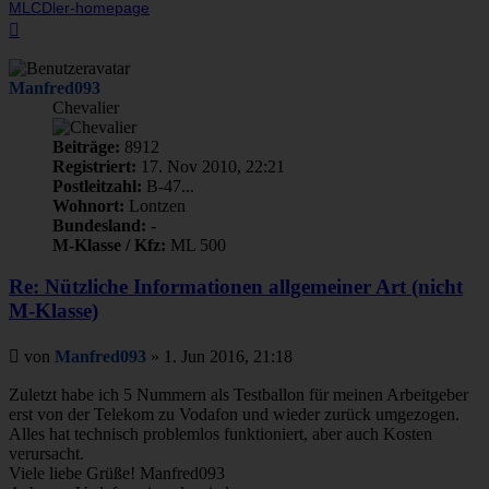
MLCDler-homepage
Nach
oben
Manfred093
Chevalier
Beiträge:
8912
Registriert:
17. Nov 2010, 22:21
Postleitzahl:
B-47...
Wohnort:
Lontzen
Bundesland:
-
M-Klasse / Kfz:
ML 500
Re: Nützliche Informationen allgemeiner Art (nicht
M-Klasse)
Beitrag
von
Manfred093
»
1. Jun 2016, 21:18
Zuletzt habe ich 5 Nummern als Testballon für meinen Arbeitgeber
erst von der Telekom zu Vodafon und wieder zurück umgezogen.
Alles hat technisch problemlos funktioniert, aber auch Kosten
verursacht.
Viele liebe Grüße! Manfred093