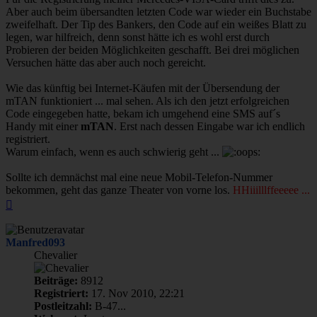
Aber auch beim übersandten letzten Code war wieder ein Buchstabe
zweifelhaft. Der Tip des Bankers, den Code auf ein weißes Blatt zu
legen, war hilfreich, denn sonst hätte ich es wohl erst durch
Probieren der beiden Möglichkeiten geschafft. Bei drei möglichen
Versuchen hätte das aber auch noch gereicht.
Wie das künftig bei Internet-Käufen mit der Übersendung der
mTAN funktioniert ... mal sehen. Als ich den jetzt erfolgreichen
Code eingegeben hatte, bekam ich umgehend eine SMS auf´s
Handy mit einer
mTAN
. Erst nach dessen Eingabe war ich endlich
registriert.
Warum einfach, wenn es auch schwierig geht ...
Sollte ich demnächst mal eine neue Mobil-Telefon-Nummer
bekommen, geht das ganze Theater von vorne los.
HHiiilllffeeeee ...
Nach
oben
Manfred093
Chevalier
Beiträge:
8912
Registriert:
17. Nov 2010, 22:21
Postleitzahl:
B-47...