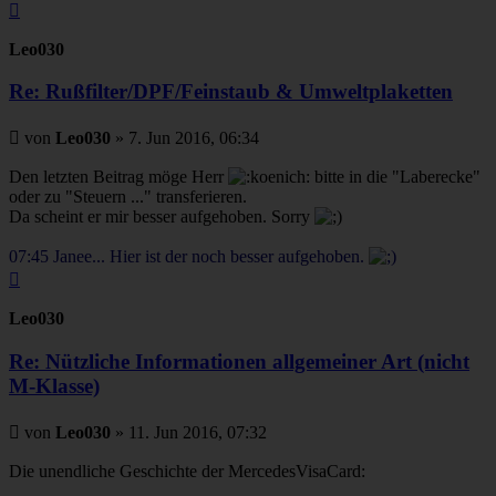
Nach
oben
Leo030
Re: Rußfilter/DPF/Feinstaub & Umweltplaketten
Beitrag
von
Leo030
»
7. Jun 2016, 06:34
Den letzten Beitrag möge Herr
bitte in die "Laberecke"
oder zu "Steuern ..." transferieren.
Da scheint er mir besser aufgehoben. Sorry
07:45 Janee... Hier ist der noch besser aufgehoben.
Nach
oben
Leo030
Re: Nützliche Informationen allgemeiner Art (nicht
M-Klasse)
Beitrag
von
Leo030
»
11. Jun 2016, 07:32
Die unendliche Geschichte der MercedesVisaCard: