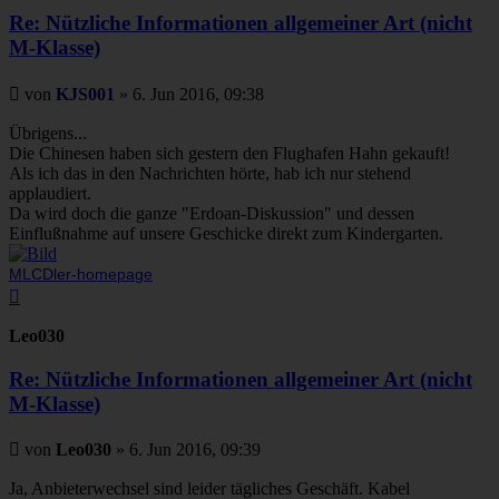
Re: Nützliche Informationen allgemeiner Art (nicht
M-Klasse)
Beitrag
von
KJS001
»
6. Jun 2016, 09:38
Übrigens...
Die Chinesen haben sich gestern den Flughafen Hahn gekauft!
Als ich das in den Nachrichten hörte, hab ich nur stehend
applaudiert.
Da wird doch die ganze "Erdoan-Diskussion" und dessen
Einflußnahme auf unsere Geschicke direkt zum Kindergarten.
MLCDler-homepage
Nach
oben
Leo030
Re: Nützliche Informationen allgemeiner Art (nicht
M-Klasse)
Beitrag
von
Leo030
»
6. Jun 2016, 09:39
Ja, Anbieterwechsel sind leider tägliches Geschäft. Kabel