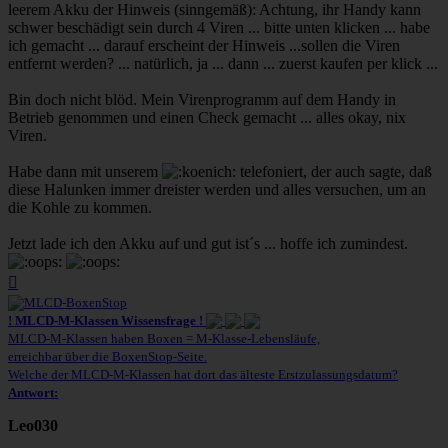
leerem Akku der Hinweis (sinngemäß): Achtung, ihr Handy kann
schwer beschädigt sein durch 4 Viren ... bitte unten klicken ... habe
ich gemacht ... darauf erscheint der Hinweis ...sollen die Viren
entfernt werden? ... natürlich, ja ... dann ... zuerst kaufen per klick ...
Bin doch nicht blöd. Mein Virenprogramm auf dem Handy in
Betrieb genommen und einen Check gemacht ... alles okay, nix
Viren.
Habe dann mit unserem
telefoniert, der auch sagte, daß
diese Halunken immer dreister werden und alles versuchen, um an
die Kohle zu kommen.
Jetzt lade ich den Akku auf und gut ist´s ... hoffe ich zumindest.
Nach
oben
! MLCD-M-Klassen Wissensfrage !
MLCD-M-Klassen haben Boxen = M-Klasse-Lebensläufe,
erreichbar über die BoxenStop-Seite.
Welche der MLCD-M-Klassen hat dort das älteste Erstzulassungsdatum?
Antwort:
Leo030