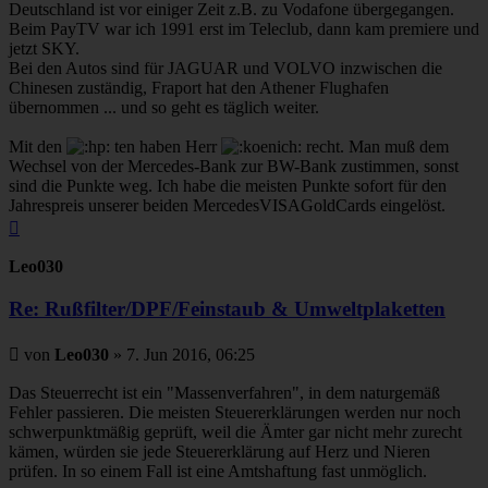
Deutschland ist vor einiger Zeit z.B. zu Vodafone übergegangen.
Beim PayTV war ich 1991 erst im Teleclub, dann kam premiere und
jetzt SKY.
Bei den Autos sind für JAGUAR und VOLVO inzwischen die
Chinesen zuständig, Fraport hat den Athener Flughafen
übernommen ... und so geht es täglich weiter.
Mit den
ten haben Herr
recht. Man muß dem
Wechsel von der Mercedes-Bank zur BW-Bank zustimmen, sonst
sind die Punkte weg. Ich habe die meisten Punkte sofort für den
Jahrespreis unserer beiden MercedesVISAGoldCards eingelöst.
Nach
oben
Leo030
Re: Rußfilter/DPF/Feinstaub & Umweltplaketten
Beitrag
von
Leo030
»
7. Jun 2016, 06:25
Das Steuerrecht ist ein "Massenverfahren", in dem naturgemäß
Fehler passieren. Die meisten Steuererklärungen werden nur noch
schwerpunktmäßig geprüft, weil die Ämter gar nicht mehr zurecht
kämen, würden sie jede Steuererklärung auf Herz und Nieren
prüfen. In so einem Fall ist eine Amtshaftung fast unmöglich.