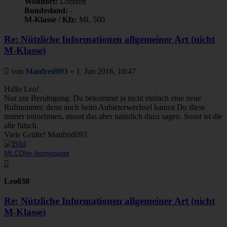
Wohnort:
Lontzen
Bundesland:
-
M-Klasse / Kfz:
ML 500
Re: Nützliche Informationen allgemeiner Art (nicht
M-Klasse)
Beitrag
von
Manfred093
»
1. Jun 2016, 10:47
Hallo Leo!
Nur zur Beruhigung: Du bekommst ja nicht einfach eine neue
Rufnummer, denn auch beim Anbieterwechsel kannst Du diese
immer mitnehmen, musst das aber natürlich dazu sagen. Sonst ist die
alte futsch.
Viele Grüße! Manfred093
MLCDler-homepage
Nach
oben
Leo030
Re: Nützliche Informationen allgemeiner Art (nicht
M-Klasse)