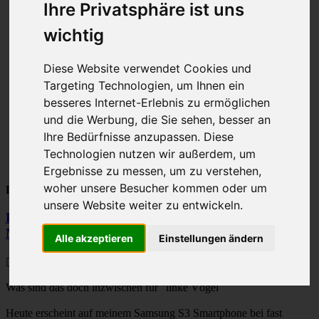
Seite
Ihre Privatsphäre ist uns
4
Gehe zu Seite:
von
wichtig
17
Vorherige
1
Diese Website verwendet Cookies und
2
Targeting Technologien, um Ihnen ein
3
4
besseres Internet-Erlebnis zu ermöglichen
5
und die Werbung, die Sie sehen, besser an
6
Ihre Bedürfnisse anzupassen. Diese
…
17
Technologien nutzen wir außerdem, um
Nächste
Ergebnisse zu messen, um zu verstehen,
woher unsere Besucher kommen oder um
Leo030
unsere Website weiter zu entwickeln.
Re: Nützliche Informationen allgemeiner Art (nicht
M-Klasse)
Alle akzeptieren
Einstellungen ändern
Beitrag
von
Leo030
»
22. Mai 2016, 15:09
Was sind das doch inzwischen für "linke Vögel
Heute erscheint auf meinem Samsung S3 Smartphone bei fast