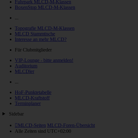
Fuhrpark MLCD-M-Klassen
BoxenStop MLCD-M-Klassen
...
Topografie MLCD-M-Klassen
MLCD Stammtische
Interesse an mehr MLCD?
Für Clubmitglieder
VIP-Lounge - bitte anmelden!
Auditorium
MLCDler
...
HoF-Punktetabelle
MLCD-Kraftstoff
Terminplaner
Sidebar
MLCD-Seiten
MLCD-Foren-Übersicht
Alle Zeiten sind
UTC+02:00