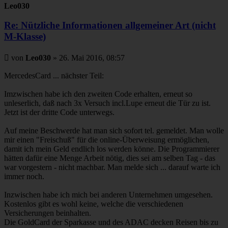
Leo030
Re: Nützliche Informationen allgemeiner Art (nicht
M-Klasse)
Beitrag
von
Leo030
»
26. Mai 2016, 08:57
MercedesCard ... nächster Teil:
Imzwischen habe ich den zweiten Code erhalten, erneut so
unleserlich, daß nach 3x Versuch incl.Lupe erneut die Tür zu ist.
Jetzt ist der dritte Code unterwegs.
Auf meine Beschwerde hat man sich sofort tel. gemeldet. Man wolle
mir einen "Freischuß" für die online-Überweisung ermöglichen,
damit ich mein Geld endlich los werden könne. Die Programmierer
hätten dafür eine Menge Arbeit nötig, dies sei am selben Tag - das
war vorgestern - nicht machbar. Man melde sich ... darauf warte ich
immer noch.
Inzwischen habe ich mich bei anderen Unternehmen umgesehen.
Kostenlos gibt es wohl keine, welche die verschiedenen
Versicherungen beinhalten.
Die GoldCard der Sparkasse und des ADAC decken Reisen bis zu