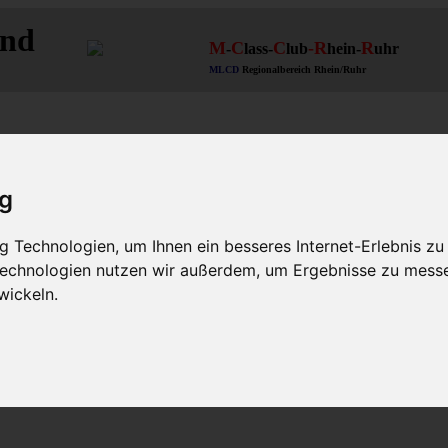
and
M
C
C
-R
R
-
lass-
lub
hein-
uhr
MLCD
Regionalbereich Rhein/Ruhr
ig
 Technologien, um Ihnen ein besseres Internet-Erlebnis zu
 Technologien nutzen wir außerdem, um Ergebnisse zu mess
wickeln.
63 W164 W166 V167
Themen für alle(s)