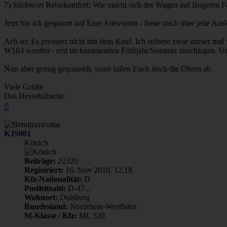
7) Stichwort Reisekomfort: Wie macht sich der Wagen auf längeren 
Jetzt bin ich gespannt auf Eure Antworten - freue mich über jede Au
Ach so: Es pressiert nicht mit dem Kauf. Ich stöbere zwar immer mal
W163 werden - erst im kommenden Frühjahr/Sommer zuschlagen. Und 
Nun aber genug gequasselt, sonst fallen Euch noch die Ohren ab.
Viele Grüße
Das Hessebübsche
Nach
oben
KJS001
Könich
Beiträge:
22320
Registriert:
16. Nov 2010, 12:18
Kfz-Nationalität:
D
Postleitzahl:
D-47...
Wohnort:
Duisburg
Bundesland:
Nordrhein-Westfalen
M-Klasse / Kfz:
ML 320