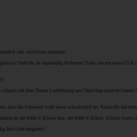
herlich viel, viel besser auskennt:
geht) zu? Habt Ihr da regelmäßig Probleme? Fahre derzeit einen CLK u
)?
ie schaut's mit dem Thema Laufleistung aus? Darf man dann bei einem
sen, dass das Fahrwerk wohl etwas schwächlich sei. Könnt Ihr das best
udern an die frühe C-Klasse bzw. die frühe E-Klasse. Schöne Autos, a
ufig den Geist aufgeben?