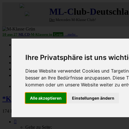
ML
-
C
lub-
D
eutschl
Der
Mercedes M-Klasse Club!
10 aus 27
MLCD
-M-Klassen in
Grün
...mehr...
Schnellzugriff
Ihre Privatsphäre ist uns wicht
Ungelesene
MLCD-Ausstellung
Forennutzer
Diese Website verwendet Cookies und Targeting
FAQ
besser an Ihre Bedürfnisse anzupassen. Diese
kommen oder um unsere Website weiter zu ent
MLCD-Seiten
MLCD-Foren-Übersicht
M-Klasse-Foren W1
*Kauf- u. Typberatung für M-Klassen
Alle akzeptieren
Einstellungen ändern
174 Beiträge
Seite
4
Gehe zu Seite: