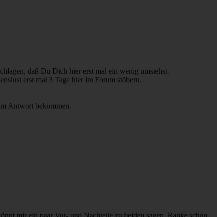
chlagen, daß Du Dich hier erst mal ein wenig umsiehst.
slust erst mal 3 Tage hier im Forum stöbern.
kaum Antwort bekommen.
 könnt mir ein paar Vor- und Nachteile zu beiden sagen. Ranke schon