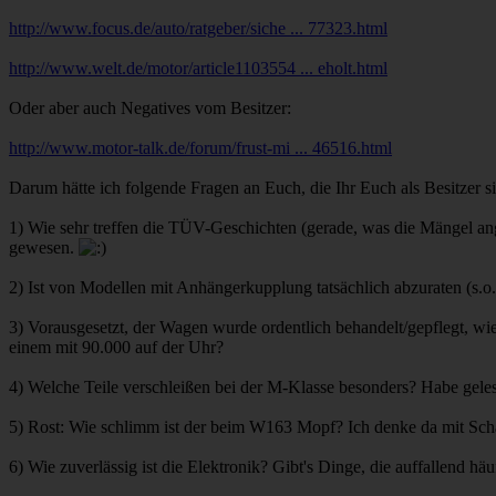
http://www.focus.de/auto/ratgeber/siche ... 77323.html
http://www.welt.de/motor/article1103554 ... eholt.html
Oder aber auch Negatives vom Besitzer:
http://www.motor-talk.de/forum/frust-mi ... 46516.html
Darum hätte ich folgende Fragen an Euch, die Ihr Euch als Besitzer sic
1) Wie sehr treffen die TÜV-Geschichten (gerade, was die Mängel an
gewesen.
2) Ist von Modellen mit Anhängerkupplung tatsächlich abzuraten (s.o.
3) Vorausgesetzt, der Wagen wurde ordentlich behandelt/gepflegt, w
einem mit 90.000 auf der Uhr?
4) Welche Teile verschleißen bei der M-Klasse besonders? Habe gele
5) Rost: Wie schlimm ist der beim W163 Mopf? Ich denke da mit Scha
6) Wie zuverlässig ist die Elektronik? Gibt's Dinge, die auffallend hä