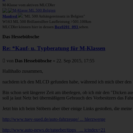
oben
M-Klasse vom aktiven MLCDler
Manfred
"ML 500 Anhängereinsatz in Belgien"
W163 ML 500 Brillantsilber Laufleistung >501.100km
MLCDler können hier in dessen
Box0201_093
sehen.
Das Hessebübsche
Re: *Kauf- u. Typberatung für M-Klassen
Beitrag
von
Das Hessebübsche
»
22. Sep 2015, 17:55
Hallihallo zusammen,
nachdem ich den MLCD gefunden habe, während ich mich über den W16
Bin schon seit längerer Zeit am überlegen, ob ich mir den "Dicken a
soll ja laut Netz bei übermäßigem Gebrauch des Vorbesitzers das Fah
Jetzt bin ich beim Stöbern aber über einige Links gestoßen, die me
http://www.tuev-sued.de/auto-fahrzeuge/ ... hlerzwerge
http://www.auto-news.de/ratgeber/tipps_ ... icindex=21