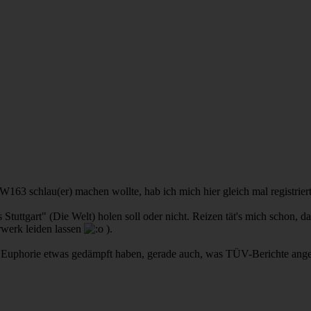
3 schlau(er) machen wollte, hab ich mich hier gleich mal registrier
us Stuttgart" (Die Welt) holen soll oder nicht. Reizen tät's mich scho
rwerk leiden lassen
).
ine Euphorie etwas gedämpft haben, gerade auch, was TÜV-Berichte ange