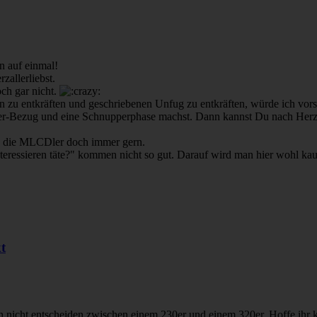
 auf einmal!
zallerliebst.
ch gar nicht.
n zu entkräften und geschriebenen Unfug zu entkräften, würde ich vors
er-Bezug und eine Schnupperphase machst. Dann kannst Du nach Herzen
en die MLCDler doch immer gern.
nteressieren täte?" kommen nicht so gut. Darauf wird man hier wohl 
t
ich nicht entscheiden zwischen einem 230er und einem 320er. Hoffe ihr