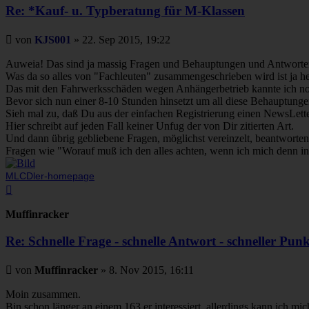
Re: *Kauf- u. Typberatung für M-Klassen
Beitrag
von
KJS001
»
22. Sep 2015, 19:22
Auweia! Das sind ja massig Fragen und Behauptungen und Antworten
Was da so alles von "Fachleuten" zusammengeschrieben wird ist ja her
Das mit den Fahrwerksschäden wegen Anhängerbetrieb kannte ich no
Bevor sich nun einer 8-10 Stunden hinsetzt um all diese Behauptunge
Sieh mal zu, daß Du aus der einfachen Registrierung einen NewsLett
Hier schreibt auf jeden Fall keiner Unfug der von Dir zitierten Art.
Und dann übrig gebliebene Fragen, möglichst vereinzelt, beantwort
Fragen wie "Worauf muß ich den alles achten, wenn ich mich denn i
MLCDler-homepage
Nach
oben
Muffinracker
Re: Schnelle Frage - schnelle Antwort - schneller Punk
Beitrag
von
Muffinracker
»
8. Nov 2015, 16:11
Moin zusammen.
Bin schon länger an einem 163 er interessiert, allerdings kann ich m