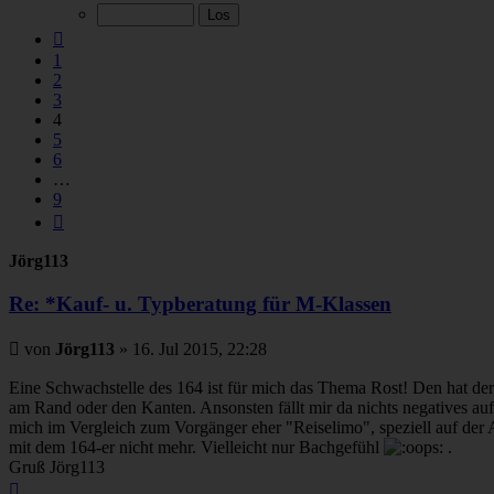
von
9
Vorherige
1
2
3
4
5
6
…
9
Nächste
Jörg113
Re: *Kauf- u. Typberatung für M-Klassen
Beitrag
von
Jörg113
»
16. Jul 2015, 22:28
Eine Schwachstelle des 164 ist für mich das Thema Rost! Den hat der
am Rand oder den Kanten. Ansonsten fällt mir da nichts negatives auf. 
mich im Vergleich zum Vorgänger eher "Reiselimo", speziell auf der
mit dem 164-er nicht mehr. Vielleicht nur Bachgefühl
.
Gruß Jörg113
Nach