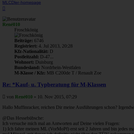
MLCDler-homepage
Nach
oben
René010
Froschkönig
Beiträge:
6746
Registriert:
4. Jul 2013, 20:28
Kfz-Nationalität:
D
Postleitzahl:
D-47...
Wohnort:
Duisburg
Bundesland:
Nordrhein-Westfalen
M-Klasse / Kfz:
MB C200de T / Renault Zoe
Re: *Kauf- u. Typberatung für M-Klassen
Beitrag
von
René010
»
10. Nov 2015, 07:29
Hallo Muffinracker, reichen Dir meine Ausführungen schon? Irgendw
@Das Hessebübsche:
Ich versuche mich mal an Antworten auf Deine vielen Fragen:
1) Ich fahre meinen ML (VorMoPf) erst seit 2 Jahren und bin jedes 