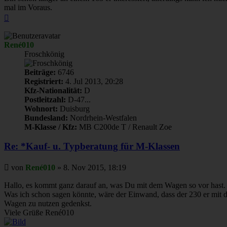
mal im Voraus.
Nach
oben
René010
Froschkönig
Beiträge:
6746
Registriert:
4. Jul 2013, 20:28
Kfz-Nationalität:
D
Postleitzahl:
D-47...
Wohnort:
Duisburg
Bundesland:
Nordrhein-Westfalen
M-Klasse / Kfz:
MB C200de T / Renault Zoe
Re: *Kauf- u. Typberatung für M-Klassen
Beitrag
von
René010
»
8. Nov 2015, 18:19
Hallo, es kommt ganz darauf an, was Du mit dem Wagen so vor hast.
Was ich schon sagen könnte, wäre der Einwand, dass der 230 er mit d
Wagen zu nutzen gedenkst.
Viele Grüße René010