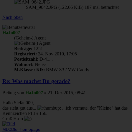
SAM_9642.JPG (122.66 KiB) 187 mal betrachtet
Nach oben
HaJo007
(Geheim-) Agent
Beiträge:
1251
Registriert:
24. Nov 2010, 17:05
Postleitzahl:
D-41...
Wohnort:
Neuss
M-Klasse / Kfz:
BMW Z3 / VW Caddy
Re: Was machst Du gerade?
Beitrag
von
HaJo007
»
21. Dez 2015, 08:41
Hallo Stefan009,
das sieht gut aus...
...ich vermute, der "Kleine" hat das
Kennzeichen PI-JS 156.
Gruß HaJo
MLCDler-homepage