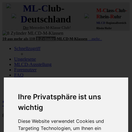
ML
-
C
lub-
M
C
C
-
-
lass-
lub
R
R
D
eutschland
hein-
uhr
MLCD
Regionalbereich
Der
Mercedes M-Klasse Club!
Rhein/Ruhr
10 aus mehr als 110
8-Zylinder
-MLCD-M-Klassen
...mehr...
Schnellzugriff
Ungelesene
MLCD-Ausstellung
Forennutzer
FAQ
MLCD-Seiten
MLCD-Foren-Übersicht
Foren NUR für
MLCD-Clubmitglieder
Themen für MLCDler
Ihre Privatsphäre ist uns
*Vergleiche W163 / W164 / W166
wichtig
85 Beiträge
Diese Website verwendet Cookies und
Vorherige
Targeting Technologien, um Ihnen ein
1