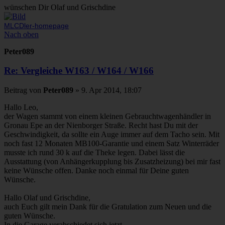
wünschen Dir Olaf und Grischdine
MLCDler-homepage
Nach oben
Peter089
Re: Vergleiche W163 / W164 / W166
Beitrag
von
Peter089
»
9. Apr 2014, 18:07
Hallo Leo,
der Wagen stammt von einem kleinen Gebrauchtwagenhändler in
Gronau Epe an der Nienborger Straße. Recht hast Du mit der
Geschwindigkeit, da sollte ein Auge immer auf dem Tacho sein. Mit
noch fast 12 Monaten MB100-Garantie und einem Satz Winterräder
musste ich rund 30 k auf die Theke legen. Dabei lässt die
Ausstattung (von Anhängerkupplung bis Zusatzheizung) bei mir fast
keine Wünsche offen. Danke noch einmal für Deine guten
Wünsche.
Hallo Olaf und Grischdine,
auch Euch gilt mein Dank für die Gratulation zum Neuen und die
guten Wünsche.
In die Garage verabschiedet sich jetzt