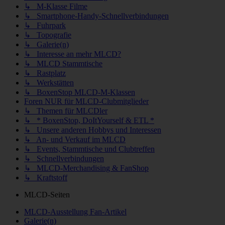
↳ M-Klasse Filme
↳ Smartphone-Handy-Schnellverbindungen
↳ Fuhrpark
↳ Topografie
↳ Galerie(n)
↳ Interesse an mehr MLCD?
↳ MLCD Stammtische
↳ Rastplatz
↳ Werkstätten
↳ BoxenStop MLCD-M-Klassen
Foren NUR für MLCD-Clubmitglieder
↳ Themen für MLCDler
↳ * BoxenStop, DoItYourself & ETL *
↳ Unsere anderen Hobbys und Interessen
↳ An- und Verkauf im MLCD
↳ Events, Stammtische und Clubtreffen
↳ Schnellverbindungen
↳ MLCD-Merchandising & FanShop
↳ Kraftstoff
MLCD-Seiten
MLCD-Ausstellung Fan-Artikel
Galerie(n)