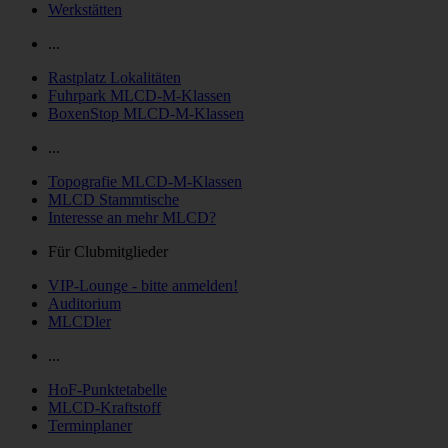
Werkstätten
...
Rastplatz Lokalitäten
Fuhrpark MLCD-M-Klassen
BoxenStop MLCD-M-Klassen
...
Topografie MLCD-M-Klassen
MLCD Stammtische
Interesse an mehr MLCD?
Für Clubmitglieder
VIP-Lounge - bitte anmelden!
Auditorium
MLCDler
...
HoF-Punktetabelle
MLCD-Kraftstoff
Terminplaner