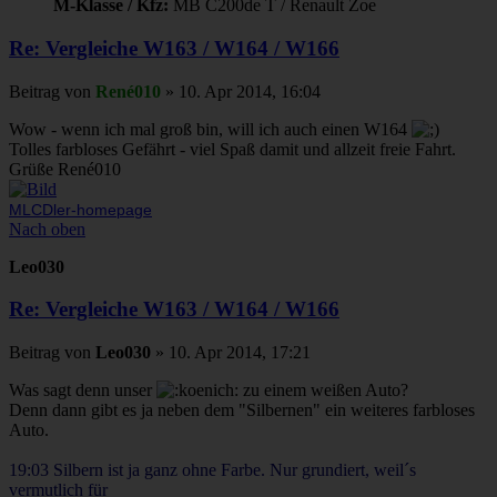
M-Klasse / Kfz:
MB C200de T / Renault Zoe
Re: Vergleiche W163 / W164 / W166
Beitrag
von
René010
»
10. Apr 2014, 16:04
Wow - wenn ich mal groß bin, will ich auch einen W164
Tolles farbloses Gefährt - viel Spaß damit und allzeit freie Fahrt.
Grüße René010
MLCDler-homepage
Nach oben
Leo030
Re: Vergleiche W163 / W164 / W166
Beitrag
von
Leo030
»
10. Apr 2014, 17:21
Was sagt denn unser
zu einem weißen Auto?
Denn dann gibt es ja neben dem "Silbernen" ein weiteres farbloses
Auto.
19:03 Silbern ist ja ganz ohne Farbe. Nur grundiert, weil´s
vermutlich für