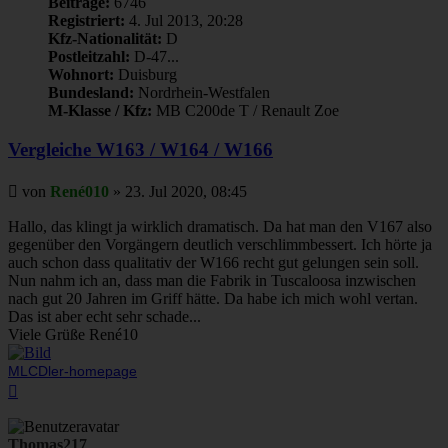
Beiträge:
6746
Registriert:
4. Jul 2013, 20:28
Kfz-Nationalität:
D
Postleitzahl:
D-47...
Wohnort:
Duisburg
Bundesland:
Nordrhein-Westfalen
M-Klasse / Kfz:
MB C200de T / Renault Zoe
Vergleiche W163 / W164 / W166
Beitrag
von
René010
»
23. Jul 2020, 08:45
Hallo, das klingt ja wirklich dramatisch. Da hat man den V167 also
gegenüber den Vorgängern deutlich verschlimmbessert. Ich hörte ja
auch schon dass qualitativ der W166 recht gut gelungen sein soll.
Nun nahm ich an, dass man die Fabrik in Tuscaloosa inzwischen
nach gut 20 Jahren im Griff hätte. Da habe ich mich wohl vertan.
Das ist aber echt sehr schade...
Viele Grüße René10
MLCDler-homepage
Nach
oben
Thomas217