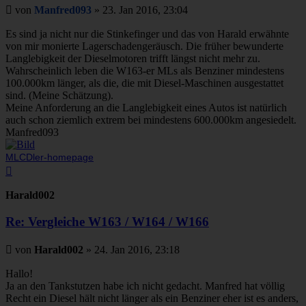
Beitrag
von
Manfred093
»
23. Jan 2016, 23:04
Es sind ja nicht nur die Stinkefinger und das von Harald erwähnte
von mir monierte Lagerschadengeräusch. Die früher bewunderte
Langlebigkeit der Dieselmotoren trifft längst nicht mehr zu.
Wahrscheinlich leben die W163-er MLs als Benziner mindestens
100.000km länger, als die, die mit Diesel-Maschinen ausgestattet
sind. (Meine Schätzung).
Meine Anforderung an die Langlebigkeit eines Autos ist natürlich
auch schon ziemlich extrem bei mindestens 600.000km angesiedelt.
Manfred093
MLCDler-homepage
Nach
oben
Harald002
Re: Vergleiche W163 / W164 / W166
Beitrag
von
Harald002
»
24. Jan 2016, 23:18
Hallo!
Ja an den Tankstutzen habe ich nicht gedacht. Manfred hat völlig
Recht ein Diesel hält nicht länger als ein Benziner eher ist es anders,