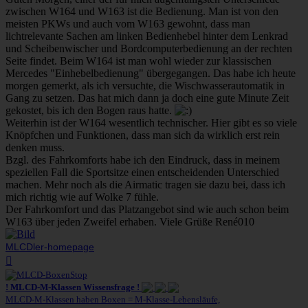
zwischen W164 und W163 ist die Bedienung. Man ist von den
meisten PKWs und auch vom W163 gewohnt, dass man
lichtrelevante Sachen am linken Bedienhebel hinter dem Lenkrad
und Scheibenwischer und Bordcomputerbedienung an der rechten
Seite findet. Beim W164 ist man wohl wieder zur klassischen
Mercedes "Einhebelbedienung" übergegangen. Das habe ich heute
morgen gemerkt, als ich versuchte, die Wischwasserautomatik in
Gang zu setzen. Das hat mich dann ja doch eine gute Minute Zeit
gekostet, bis ich den Bogen raus hatte.
Weiterhin ist der W164 wesentlich technischer. Hier gibt es so viele
Knöpfchen und Funktionen, dass man sich da wirklich erst rein
denken muss.
Bzgl. des Fahrkomforts habe ich den Eindruck, dass in meinem
speziellen Fall die Sportsitze einen entscheidenden Unterschied
machen. Mehr noch als die Airmatic tragen sie dazu bei, dass ich
mich richtig wie auf Wolke 7 fühle.
Der Fahrkomfort und das Platzangebot sind wie auch schon beim
W163 über jeden Zweifel erhaben. Viele Grüße René010
MLCDler-homepage
Nach
oben
! MLCD-M-Klassen Wissensfrage !
MLCD-M-Klassen haben Boxen = M-Klasse-Lebensläufe,