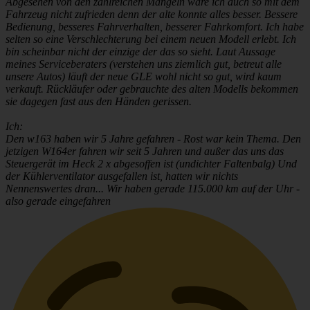
Abgesehen von den zahlreichen Mängeln wäre ich auch so mit dem
Fahrzeug nicht zufrieden denn der alte konnte alles besser. Bessere
Bedienung, besseres Fahrverhalten, besserer Fahrkomfort. Ich habe
selten so eine Verschlechterung bei einem neuen Modell erlebt. Ich
bin scheinbar nicht der einzige der das so sieht. Laut Aussage
meines Serviceberaters (verstehen uns ziemlich gut, betreut alle
unsere Autos) läuft der neue GLE wohl nicht so gut, wird kaum
verkauft. Rückläufer oder gebrauchte des alten Modells bekommen
sie dagegen fast aus den Händen gerissen.
Ich:
Den w163 haben wir 5 Jahre gefahren - Rost war kein Thema. Den
jetzigen W164er fahren wir seit 5 Jahren und außer das uns das
Steuergerät im Heck 2 x abgesoffen ist (undichter Faltenbalg) Und
der Kühlerventilator ausgefallen ist, hatten wir nichts
Nennenswertes dran... Wir haben gerade 115.000 km auf der Uhr -
also gerade eingefahren