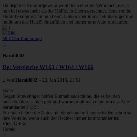
Da liegt der Komfortgewinn wohl doch eher im Verbrauch, der ja
nun bei etwas mehr als der Hälfte, in Litern gerechnet, liegen sollte.
Dafür bekommst Du nun beim Tanken aber immer Stinkefinger und
mußt, um das Heizöl einzufüllen erst immer ums Auto rumlaufen.
MLCDler-homepage
Nach
oben
Harald002
Re: Vergleiche W163 / W164 / W166
Beitrag
von
Harald002
»
23. Jan 2016, 21:51
Hallo!
Gegen Stinkefinger helfen Einmalhandschuhe, die es bei den
meisten Dieselsäulen gibt und warum muß man dann um das Auto
herumlaufen?
Für mich haben die Autos mit eingebautem Lagerschaden schon so
ihre Vorteile, wenn auch der Beziner immer komfortabler ist.
Viele Grüße
Harald
Nach