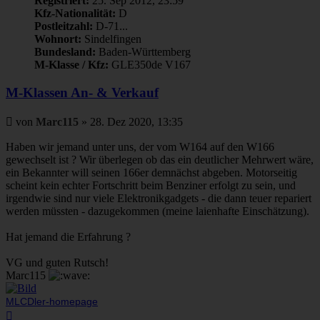
Registriert:
25. Sep 2012, 23:59
Kfz-Nationalität:
D
Postleitzahl:
D-71...
Wohnort:
Sindelfingen
Bundesland:
Baden-Württemberg
M-Klasse / Kfz:
GLE350de V167
M-Klassen An- & Verkauf
Beitrag
von
Marc115
»
28. Dez 2020, 13:35
Haben wir jemand unter uns, der vom W164 auf den W166
gewechselt ist ? Wir überlegen ob das ein deutlicher Mehrwert wäre,
ein Bekannter will seinen 166er demnächst abgeben. Motorseitig
scheint kein echter Fortschritt beim Benziner erfolgt zu sein, und
irgendwie sind nur viele Elektronikgadgets - die dann teuer repariert
werden müssten - dazugekommen (meine laienhafte Einschätzung).
Hat jemand die Erfahrung ?
VG und guten Rutsch!
Marc115
MLCDler-homepage
Nach