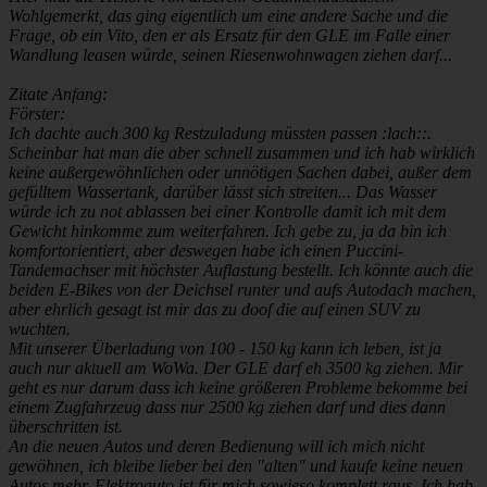
Wohlgemerkt, das ging eigentlich um eine andere Sache und die
Frage, ob ein Vito, den er als Ersatz für den GLE im Falle einer
Wandlung leasen würde, seinen Riesenwohnwagen ziehen darf...
Zitate Anfang:
Förster:
Ich dachte auch 300 kg Restzuladung müssten passen :lach::.
Scheinbar hat man die aber schnell zusammen und ich hab wirklich
keine außergewöhnlichen oder unnötigen Sachen dabei, außer dem
gefülltem Wassertank, darüber lässt sich streiten... Das Wasser
würde ich zu not ablassen bei einer Kontrolle damit ich mit dem
Gewicht hinkomme zum weiterfahren. Ich gebe zu, ja da bin ich
komfortorientiert, aber deswegen habe ich einen Puccini-
Tandemachser mit höchster Auflastung bestellt. Ich könnte auch die
beiden E-Bikes von der Deichsel runter und aufs Autodach machen,
aber ehrlich gesagt ist mir das zu doof die auf einen SUV zu
wuchten.
Mit unserer Überladung von 100 - 150 kg kann ich leben, ist ja
auch nur aktuell am WoWa. Der GLE darf eh 3500 kg ziehen. Mir
geht es nur darum dass ich keine größeren Probleme bekomme bei
einem Zugfahrzeug dass nur 2500 kg ziehen darf und dies dann
überschritten ist.
An die neuen Autos und deren Bedienung will ich mich nicht
gewöhnen, ich bleibe lieber bei den "alten" und kaufe keine neuen
Autos mehr. Elektroauto ist für mich sowieso komplett raus. Ich hab