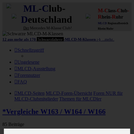
ML
-
C
lub-
M
C
C
-
-
lass-
lub
R
R
D
eutschland
hein-
uhr
MLCD
Regionalbereich
Der
Mercedes M-Klasse Club!
Rhein/Ruhr
12 aus mehr als 170
Schwarzfahrer
-MLCD-M-Klassen :-)
...mehr..
Schnellzugriff
Ungelesene
MLCD-Ausstellung
Forennutzer
FAQ
MLCD-Seiten
MLCD-Foren-Übersicht
Foren NUR für
MLCD-Clubmitglieder
Themen für MLCDler
*Vergleiche W163 / W164 / W166
85 Beiträge