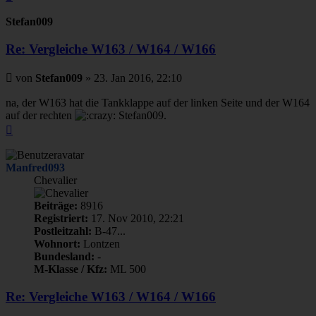
oben
Stefan009
Re: Vergleiche W163 / W164 / W166
Beitrag
von
Stefan009
»
23. Jan 2016, 22:10
na, der W163 hat die Tankklappe auf der linken Seite und der W164
auf der rechten
Stefan009.
Nach
oben
Manfred093
Chevalier
Beiträge:
8916
Registriert:
17. Nov 2010, 22:21
Postleitzahl:
B-47...
Wohnort:
Lontzen
Bundesland:
-
M-Klasse / Kfz:
ML 500
Re: Vergleiche W163 / W164 / W166