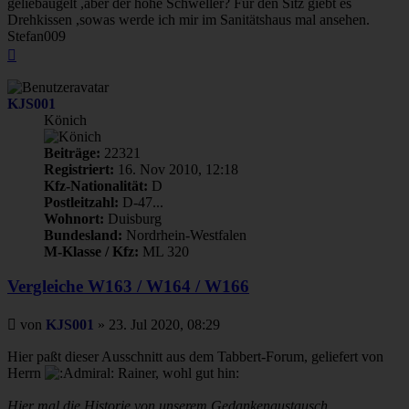
geliebäugelt ,aber der hohe Schweller? Für den Sitz giebt es
Drehkissen ,sowas werde ich mir im Sanitätshaus mal ansehen.
Stefan009
Nach
oben
KJS001
Könich
Beiträge:
22321
Registriert:
16. Nov 2010, 12:18
Kfz-Nationalität:
D
Postleitzahl:
D-47...
Wohnort:
Duisburg
Bundesland:
Nordrhein-Westfalen
M-Klasse / Kfz:
ML 320
Vergleiche W163 / W164 / W166
Beitrag
von
KJS001
»
23. Jul 2020, 08:29
Hier paßt dieser Ausschnitt aus dem Tabbert-Forum, geliefert von
Herrn
Rainer, wohl gut hin:
Hier mal die Historie von unserem Gedankenaustausch.