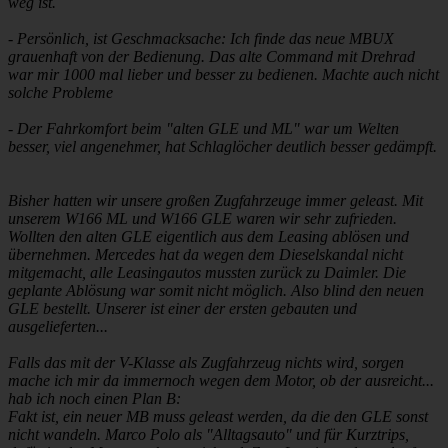
weg ist.
- Persönlich, ist Geschmacksache: Ich finde das neue MBUX
grauenhaft von der Bedienung. Das alte Command mit Drehrad
war mir 1000 mal lieber und besser zu bedienen. Machte auch nicht
solche Probleme
- Der Fahrkomfort beim "alten GLE und ML" war um Welten
besser, viel angenehmer, hat Schlaglöcher deutlich besser gedämpft.
Bisher hatten wir unsere großen Zugfahrzeuge immer geleast. Mit
unserem W166 ML und W166 GLE waren wir sehr zufrieden.
Wollten den alten GLE eigentlich aus dem Leasing ablösen und
übernehmen. Mercedes hat da wegen dem Dieselskandal nicht
mitgemacht, alle Leasingautos mussten zurück zu Daimler. Die
geplante Ablösung war somit nicht möglich. Also blind den neuen
GLE bestellt. Unserer ist einer der ersten gebauten und
ausgelieferten...
Falls das mit der V-Klasse als Zugfahrzeug nichts wird, sorgen
mache ich mir da immernoch wegen dem Motor, ob der ausreicht...
hab ich noch einen Plan B:
Fakt ist, ein neuer MB muss geleast werden, da die den GLE sonst
nicht wandeln. Marco Polo als "Alltagsauto" und für Kurztrips,