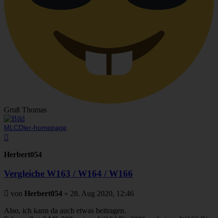
Gruß Thomas
MLCDler-homepage
Nach
oben
Herbert054
Vergleiche W163 / W164 / W166
Beitrag
von
Herbert054
»
28. Aug 2020, 12:46
Also, ich kann da auch etwas beitragen.