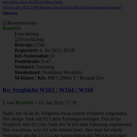
erreichbar über die BoxenStop-Seite.
Welche der MLCD-M-Klassen hat dort das älteste Erstzulassungsdatum?
Antwort:
René010
Froschkönig
Beiträge:
6746
Registriert:
4. Jul 2013, 20:28
Kfz-Nationalität:
D
Postleitzahl:
D-47...
Wohnort:
Duisburg
Bundesland:
Nordrhein-Westfalen
M-Klasse / Kfz:
MB C200de T / Renault Zoe
Re: Vergleiche W163 / W164 / W166
Beitrag
von
René010
»
23. Jan 2016, 17:39
Hallo, mir ist da im Vergleich etwas exterm Positives aufgefallen.
Der riesige Tank mit 95 Litern Fassungsvermögen. Das ist im
Vergleich zum 65 Liter Tank des W163 dem Fahrzeug angemessen.
Das war etwas, was ich sehr störend fand, dass man bei einem
Verbrauch um die 13-15 Liter kaum einmal die 500 km mit einer