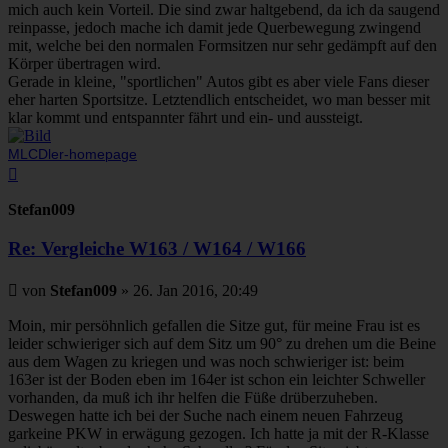
mich auch kein Vorteil. Die sind zwar haltgebend, da ich da saugend
reinpasse, jedoch mache ich damit jede Querbewegung zwingend
mit, welche bei den normalen Formsitzen nur sehr gedämpft auf den
Körper übertragen wird.
Gerade in kleine, "sportlichen" Autos gibt es aber viele Fans dieser
eher harten Sportsitze. Letztendlich entscheidet, wo man besser mit
klar kommt und entspannter fährt und ein- und aussteigt.
MLCDler-homepage
Nach
oben
Stefan009
Re: Vergleiche W163 / W164 / W166
Beitrag
von
Stefan009
»
26. Jan 2016, 20:49
Moin, mir persöhnlich gefallen die Sitze gut, für meine Frau ist es
leider schwieriger sich auf dem Sitz um 90° zu drehen um die Beine
aus dem Wagen zu kriegen und was noch schwieriger ist: beim
163er ist der Boden eben im 164er ist schon ein leichter Schweller
vorhanden, da muß ich ihr helfen die Füße drüberzuheben.
Deswegen hatte ich bei der Suche nach einem neuen Fahrzeug
garkeine PKW in erwägung gezogen. Ich hatte ja mit der R-Klasse