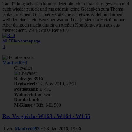
Tankfüllung schaffen konnte. Jetzt bin ich in Frankfurt gewesen und
auch wieder zurück und musste mir keine Gedanken zum Thema
tanken machen. Gut - hier vergleiche ich etwas Äpfel mit Birnen -
weil der eine ja ein Benziner war und der jetzige ein Heizölbrenner.
Aber dennoch macht das einen großen Komfortgewinn aus aus
meiner Sicht. Viele Grüße René010
MLCDler-homepage
Nach
oben
Manfred093
Chevalier
Beiträge:
8916
Registriert:
17. Nov 2010, 22:21
Postleitzahl:
B-47...
Wohnort:
Lontzen
Bundesland:
-
M-Klasse / Kfz:
ML 500
Re: Vergleiche W163 / W164 / W166
Beitrag
von
Manfred093
»
23. Jan 2016, 19:06