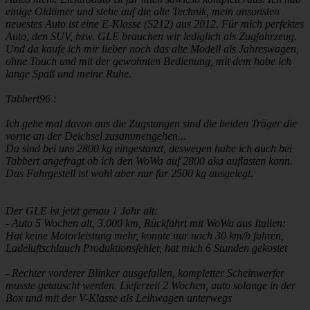
einige Oldtimer und stehe auf die alte Technik, mein ansonsten
neuestes Auto ist eine E-Klasse (S212) aus 2012. Für mich perfektes
Auto, den SUV, bzw. GLE brauchen wir lediglich als Zugfahrzeug.
Und da kaufe ich mir lieber noch das alte Modell als Jahreswagen,
ohne Touch und mit der gewohnten Bedienung, mit dem habe ich
lange Spaß und meine Ruhe.
Tabbert96 :
Ich gehe mal davon aus die Zugstangen sind die beiden Träger die
vorne an der Deichsel zusammengehen...
Da sind bei uns 2800 kg eingestanzt, deswegen habe ich auch bei
Tabbert angefragt ob ich den WoWa auf 2800 aka auflasten kann.
Das Fahrgestell ist wohl aber nur für 2500 kg ausgelegt.
Der GLE ist jetzt genau 1 Jahr alt:
- Auto 5 Wochen alt, 3.000 km, Rückfahrt mit WoWa aus Italien:
Hat keine Motorleistung mehr, konnte nur noch 30 km/h fahren,
Ladeluftschlauch Produktionsfehler, hat mich 6 Stunden gekostet
- Rechter vorderer Blinker ausgefallen, kompletter Scheinwerfer
musste getauscht werden. Lieferzeit 2 Wochen, auto solange in der
Box und mit der V-Klasse als Leihwagen unterwegs