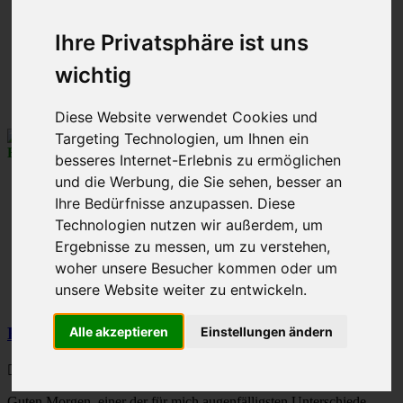
Vorherige
1
2
Ihre Privatsphäre ist uns
3
4
wichtig
5
Nächste
Diese Website verwendet Cookies und
Targeting Technologien, um Ihnen ein
René010
besseres Internet-Erlebnis zu ermöglichen
Froschkönig
und die Werbung, die Sie sehen, besser an
Beiträge:
6746
Ihre Bedürfnisse anzupassen. Diese
Registriert:
4. Jul 2013, 20:28
Technologien nutzen wir außerdem, um
Kfz-Nationalität:
D
Ergebnisse zu messen, um zu verstehen,
Postleitzahl:
D-47...
Wohnort:
Duisburg
woher unsere Besucher kommen oder um
Bundesland:
Nordrhein-Westfalen
unsere Website weiter zu entwickeln.
M-Klasse / Kfz:
MB C200de T / Renault Zoe
Re: Vergleiche W163 / W164 / W166
Alle akzeptieren
Einstellungen ändern
Beitrag
von
René010
»
21. Jan 2016, 07:13
Guten Morgen, einer der für mich augenfälligsten Unterschiede