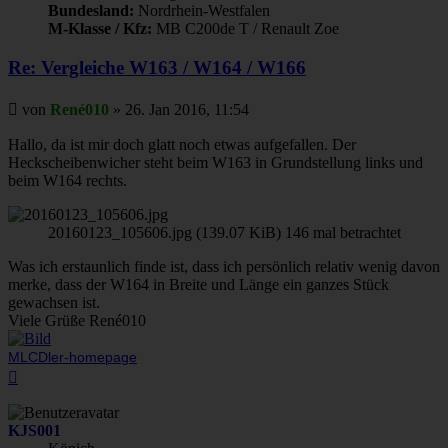
Bundesland:
Nordrhein-Westfalen
M-Klasse / Kfz:
MB C200de T / Renault Zoe
Re: Vergleiche W163 / W164 / W166
Beitrag
von
René010
»
26. Jan 2016, 11:54
Hallo, da ist mir doch glatt noch etwas aufgefallen. Der
Heckscheibenwicher steht beim W163 in Grundstellung links und
beim W164 rechts.
20160123_105606.jpg (139.07 KiB) 146 mal betrachtet
Was ich erstaunlich finde ist, dass ich persönlich relativ wenig davon
merke, dass der W164 in Breite und Länge ein ganzes Stück
gewachsen ist.
Viele Grüße René010
MLCDler-homepage
Nach
oben
KJS001