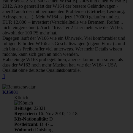
Fahre selbst 2 ML 500 - einen W164 Bj. 2006 und einen W166 Bj
2012. Also generell ist der W164 der bessere Geländewagen -
aber!!! auch der mit permanenten Problemen (Getriebe, Lenkung,
Achssperren.....). Mein W164 ist jetzt 170000 gelaufen und ca.
EUR 12.000,-- investiert (Verschleißteile wie Bremsen, Reifen...
nicht eingerechnet). Auch "frisst" er 2 Liter mehr wie der W166,
obwohl der 100 PS mehr hat.
Dagegen läuft der W166 wie ein Uhrwerk. Viel komfortabler und
ruhiger. Fahr den W166 als Geschäftswagen (eigene Firma) - und
ich bin als Freiberufler viel unterwegs. Wer mehr Details wissen
möchte, kann sich gern an mich wenden.
Habe einige W163 probegefahren, aber es kommt mir so vor, als
dass der W163 noch mehr Macken hat, wie der W164 - USA
Qualität ohne deutsche Qualitätskontrolle.
Nach
oben
KJS001
Könich
Beiträge:
22321
Registriert:
16. Nov 2010, 12:18
Kfz-Nationalität:
D
Postleitzahl:
D-47...
Wohnort:
Duisburg