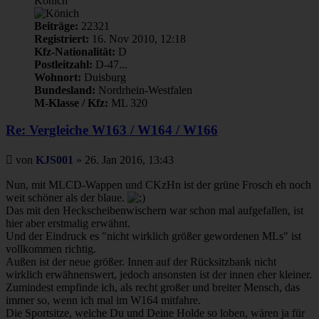
Könich
Beiträge:
22321
Registriert:
16. Nov 2010, 12:18
Kfz-Nationalität:
D
Postleitzahl:
D-47...
Wohnort:
Duisburg
Bundesland:
Nordrhein-Westfalen
M-Klasse / Kfz:
ML 320
Re: Vergleiche W163 / W164 / W166
Beitrag
von
KJS001
»
26. Jan 2016, 13:43
Nun, mit MLCD-Wappen und CKzHn ist der grüne Frosch eh noch
weit schöner als der blaue.
Das mit den Heckscheibenwischern war schon mal aufgefallen, ist
hier aber erstmalig erwähnt.
Und der Eindruck es "nicht wirklich größer gewordenen MLs" ist
vollkommen richtig.
Außen ist der neue größer. Innen auf der Rücksitzbank nicht
wirklich erwähnenswert, jedoch ansonsten ist der innen eher kleiner.
Zumindest empfinde ich, als recht großer und breiter Mensch, das
immer so, wenn ich mal im W164 mitfahre.
Die Sportsitze, welche Du und Deine Holde so loben, wären ja für