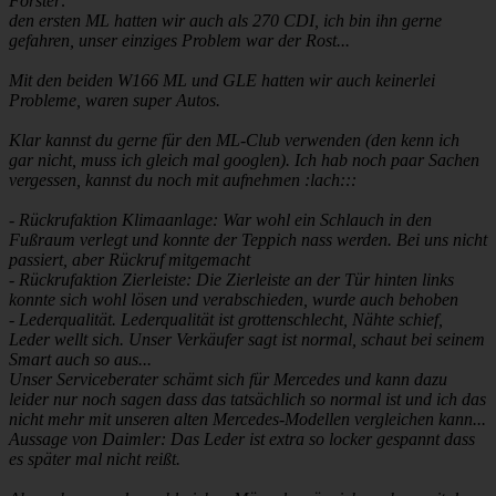
Förster:
den ersten ML hatten wir auch als 270 CDI, ich bin ihn gerne
gefahren, unser einziges Problem war der Rost...
Mit den beiden W166 ML und GLE hatten wir auch keinerlei
Probleme, waren super Autos.
Klar kannst du gerne für den ML-Club verwenden (den kenn ich
gar nicht, muss ich gleich mal googlen). Ich hab noch paar Sachen
vergessen, kannst du noch mit aufnehmen :lach:::
- Rückrufaktion Klimaanlage: War wohl ein Schlauch in den
Fußraum verlegt und konnte der Teppich nass werden. Bei uns nicht
passiert, aber Rückruf mitgemacht
- Rückrufaktion Zierleiste: Die Zierleiste an der Tür hinten links
konnte sich wohl lösen und verabschieden, wurde auch behoben
- Lederqualität. Lederqualität ist grottenschlecht, Nähte schief,
Leder wellt sich. Unser Verkäufer sagt ist normal, schaut bei seinem
Smart auch so aus...
Unser Serviceberater schämt sich für Mercedes und kann dazu
leider nur noch sagen dass das tatsächlich so normal ist und ich das
nicht mehr mit unseren alten Mercedes-Modellen vergleichen kann...
Aussage von Daimler: Das Leder ist extra so locker gespannt dass
es später mal nicht reißt.