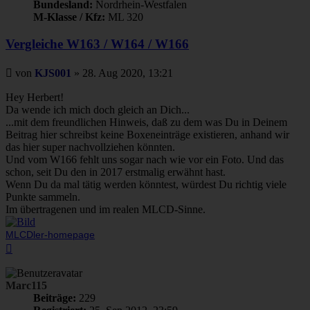
Bundesland:
Nordrhein-Westfalen
M-Klasse / Kfz:
ML 320
Vergleiche W163 / W164 / W166
Beitrag
von
KJS001
»
28. Aug 2020, 13:21
Hey Herbert!
Da wende ich mich doch gleich an Dich...
...mit dem freundlichen Hinweis, daß zu dem was Du in Deinem
Beitrag hier schreibst keine Boxeneinträge existieren, anhand wir
das hier super nachvollziehen könnten.
Und vom W166 fehlt uns sogar nach wie vor ein Foto. Und das
schon, seit Du den in 2017 erstmalig erwähnt hast.
Wenn Du da mal tätig werden könntest, würdest Du richtig viele
Punkte sammeln.
Im übertragenen und im realen MLCD-Sinne.
MLCDler-homepage
Nach
oben
Marc115
Beiträge:
229