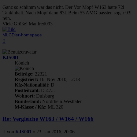
Ganz so schlimm war das nicht. Der Vor-Mopf-W163 hatte 72l
Tankinhalt. Nach Mopf dann 83l. Beim 55 AMG passten sogar 93l
rein.
Viele Grüße! Manfred093
MLCDler-homepage
Nach
oben
KJS001
Könich
Beiträge:
22321
Registriert:
16. Nov 2010, 12:18
Kfz-Nationalität:
D
Postleitzahl:
D-47...
Wohnort:
Duisburg
Bundesland:
Nordrhein-Westfalen
M-Klasse / Kfz:
ML 320
Re: Vergleiche W163 / W164 / W166
Beitrag
von
KJS001
»
23. Jan 2016, 20:06