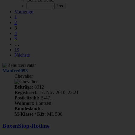
Vorherige
1
2
3
4
5
…
19
Nächste
Manfred093
Chevalier
Beiträge:
8912
Registriert:
17. Nov 2010, 22:21
Postleitzahl:
B-47...
Wohnort:
Lontzen
Bundesland:
-
M-Klasse / Kfz:
ML 500
BoxenStop-Hotline