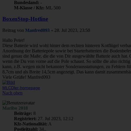
Bundesland:
-
M-Klasse / Kfz:
ML 500
BoxenStop-Hotline
Beitrag
von
Manfred093
»
28. Jul 2023, 23:50
Hallo Peter!
Diese Batterie wird wohl hinter dem rechten hinteren Kotflügel verba
Anordnung der Batteriepole sowie bei Starterbatterien die Bodenbefe
sind genau die Maße, die die von Dir ausgewählte Batterie auch hat. G
wenn die Du von vorne auf die Pole schaust. So sollte die also richt
kann, z.B. wegen nicht bekannter Sonderausstattungen, zu Fehlern f
8,7cm und als Breite 14,5cm angezeigt. Das kann damit zusammenhäng
Viele Grüße! Manfred093
MLCDler-homepage
Nach oben
Maribo 2018
Beiträge:
8
Registriert:
27. Jul 2023, 12:12
Kfz-Nationalität:
A
Postleitzahl:
34..