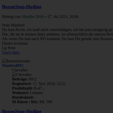
BoxenStop-Hotline
Beitrag
von
Maribo 2018
»
27. Jul 2023, 20:06
Nein Manfred
Du hast Recht, ich muß mich entschuldigen, ich bin jetzt neugierig
Die, die sie in meinen links anbieten, ist offensichtlich die unterm Beif
Als wenn Du mal nach NÖ kommst, Du hast Dir gerade eine Bootsfah
Danke nochmal.
Lg Peter
Nach oben
Manfred093
Chevalier
Beiträge:
8912
Registriert:
17. Nov 2010, 22:21
Postleitzahl:
B-47...
Wohnort:
Lontzen
Bundesland:
-
M-Klasse / Kfz:
ML 500
BoxenStop-Hotline