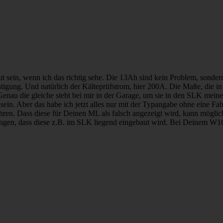
ut sein, wenn ich das richtig sehe. Die 13Ah sind kein Problem, sonder
stigung. Und natürlich der Kälteprüfstrom, hier 200A. Die Maße, die 
enau die gleiche steht bei mir in der Garage, um sie in den SLK meiner
ig sein. Aber das habe ich jetzt alles nur mit der Typangabe ohne eine
ühren. Dass diese für Deinen ML als falsch angezeigt wird, kann mögl
en, dass diese z.B. im SLK liegend eingebaut wird. Bei Deinem W166 i