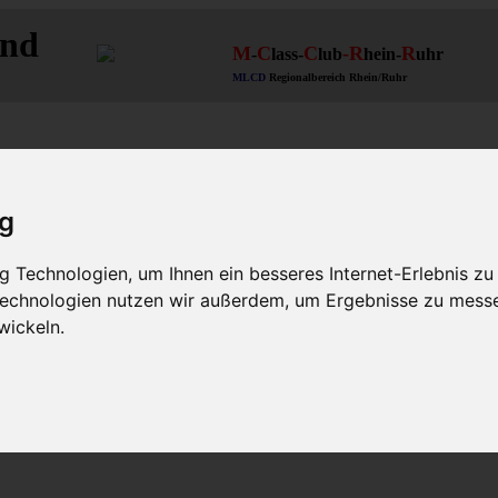
and
M
C
C
-R
R
-
lass-
lub
hein-
uhr
MLCD
Regionalbereich Rhein/Ruhr
ig
 Technologien, um Ihnen ein besseres Internet-Erlebnis zu
 Technologien nutzen wir außerdem, um Ergebnisse zu mess
3 W164 W166 V167
Themen für alle(s)
wickeln.