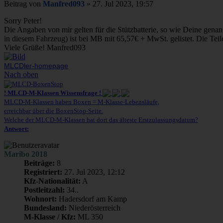
Beitrag
von
Manfred093
»
27. Jul 2023, 19:57
Sorry Peter!
Die Angaben von mir gelten für die Stützbatterie, so wie Deine genannt
in diesem Fahrzeug) ist bei MB mit 65,57€ + MwSt. gelistet. Die Te
Viele Grüße! Manfred093
MLCDler-homepage
Nach oben
! MLCD-M-Klassen Wissensfrage !
MLCD-M-Klassen haben Boxen = M-Klasse-Lebensläufe,
erreichbar über die BoxenStop-Seite.
Welche der MLCD-M-Klassen hat dort das älteste Erstzulassungsdatum?
Antwort:
Maribo 2018
Beiträge:
8
Registriert:
27. Jul 2023, 12:12
Kfz-Nationalität:
A
Postleitzahl:
34..
Wohnort:
Hadersdorf am Kamp
Bundesland:
Niederösterreich
M-Klasse / Kfz:
ML 350