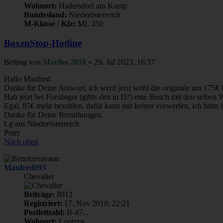
Wohnort:
Hadersdorf am Kamp
Bundesland:
Niederösterreich
M-Klasse / Kfz:
ML 350
BoxenStop-Hotline
Beitrag
von
Maribo 2018
»
29. Jul 2023, 16:37
Hallo Manfred
Danke für Deine Antwort, ich werd jetzt wohl die originale um 175€ k
Hab jetzt bei Forstinger (gibts den in D?) eine Bosch mit den selben
Egal, 85€ mehr bezahlen, dafür kann mir keiner vorwerfen, ich hätte 
Danke für Deine Bemühungen.
Lg aus Niederösterreich
Peter
Nach oben
Manfred093
Chevalier
Beiträge:
8912
Registriert:
17. Nov 2010, 22:21
Postleitzahl:
B-47...
Wohnort:
Lontzen