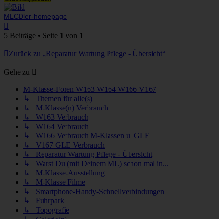
MLCDler-homepage
Nach
oben
5 Beiträge • Seite
1
von
1
Zurück zu „Reparatur Wartung Pflege - Übersicht“
Gehe zu
M-Klasse-Foren W163 W164 W166 V167
↳ Themen für alle(s)
↳ M-Klasse(n) Verbrauch
↳ W163 Verbrauch
↳ W164 Verbrauch
↳ W166 Verbrauch M-Klassen u. GLE
↳ V167 GLE Verbrauch
↳ Reparatur Wartung Pflege - Übersicht
↳ Warst Du (mit Deinem ML) schon mal in...
↳ M-Klasse-Ausstellung
↳ M-Klasse Filme
↳ Smartphone-Handy-Schnellverbindungen
↳ Fuhrpark
↳ Topografie