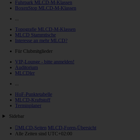
Fuhrpark MLCD-M-Klassen
BoxenStop MLCD-M-Klassen
...
Topografie MLCD-M-Klassen
MLCD Stammtische
Interesse an mehr MLCD?
Für Clubmitglieder
VIP-Lounge - bitte anmelden!
Auditorium
MLCDler
...
HoF-Punktetabelle
MLCD-Kraftstoff
Terminplaner
Sidebar
MLCD-Seiten
MLCD-Foren-Übersicht
Alle Zeiten sind
UTC+02:00