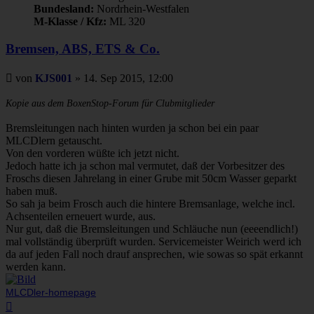
Bundesland:
Nordrhein-Westfalen
M-Klasse / Kfz:
ML 320
Bremsen, ABS, ETS & Co.
Beitrag
von
KJS001
»
14. Sep 2015, 12:00
Kopie aus dem BoxenStop-Forum für Clubmitglieder
Bremsleitungen nach hinten wurden ja schon bei ein paar
MLCDlern getauscht.
Von den vorderen wüßte ich jetzt nicht.
Jedoch hatte ich ja schon mal vermutet, daß der Vorbesitzer des
Froschs diesen Jahrelang in einer Grube mit 50cm Wasser geparkt
haben muß.
So sah ja beim Frosch auch die hintere Bremsanlage, welche incl.
Achsenteilen erneuert wurde, aus.
Nur gut, daß die Bremsleitungen und Schläuche nun (eeeendlich!)
mal vollständig überprüft wurden. Servicemeister Weirich werd ich
da auf jeden Fall noch drauf ansprechen, wie sowas so spät erkannt
werden kann.
MLCDler-homepage
Nach