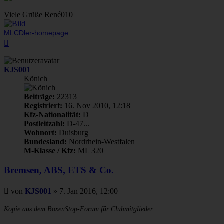
Viele Grüße René010
MLCDler-homepage
Nach
oben
KJS001
Könich
Beiträge:
22313
Registriert:
16. Nov 2010, 12:18
Kfz-Nationalität:
D
Postleitzahl:
D-47...
Wohnort:
Duisburg
Bundesland:
Nordrhein-Westfalen
M-Klasse / Kfz:
ML 320
Bremsen, ABS, ETS & Co.
Beitrag
von
KJS001
»
7. Jan 2016, 12:00
Kopie aus dem BoxenStop-Forum für Clubmitglieder