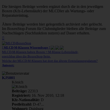
Die hiesigen Beiträge werden ergänzt durch die in den jeweiligen
Boxen (Kfz-Lebensläufe) der MLCDler als Wartungs- oder
Reparatureintrag.
Ältere Beiträge werden hier gelegentlich archiviert oder gelöscht.
Im BoxenStop-Forum für Clubmitglieder bleiben alle Beiträge zum
Nachschlagen (Suchfunktion nutzen) auf Dauer erhalten.
Nach
oben
! MLCD-M-Klassen Wissensfrage !
MLCD-M-Klassen haben Boxen = M-Klasse-Lebensläufe,
erreichbar über die BoxenStop-Seite.
Welche der MLCD-M-Klassen hat dort das älteste Erstzulassungsdatum?
Antwort:
KJS001
Könich
Beiträge:
22313
Registriert:
16. Nov 2010, 12:18
Kfz-Nationalität:
D
Postleitzahl:
D-47...
Wohnort:
Duisburg