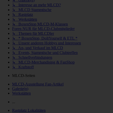
↳ Galerie(n)
↳ Interesse an mehr MLCD?
↳ MLCD Stammtische
↳ Rastplatz
↳ Werkstätten
↳ BoxenStop MLCD-M-Klassen
Foren NUR für MLCD-Clubmitglieder
↳ Themen für MLCDler
↳ * BoxenStop, DoItYourself & ETL *
↳ Unsere anderen Hobbys und Interessen
↳ An- und Verkauf im MLCD
↳ Events, Stammtische und Clubtreffen
↳ Schnellverbindungen
↳ MLCD-Merchandising & FanShop
↳ Kraftstoff
MLCD-Seiten
MLCD-Ausstellung Fan-Artikel
Galerie(n)
Werkstätten
...
Rastplatz Lokalitäten