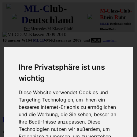
ML
-
C
lub-
M
C
C
-
-
lass-
lub
R
R
D
eutschland
hein-
uhr
MLCD
Regionalbereich
Der
Mercedes M-Klasse Club!
Rhein/Ruhr
10 unserer W164
MLCD
-M-Klassen
aus
2009
und
2010
...mehr...
Schnellzugriff
Ungelesene
Ihre Privatsphäre ist uns
MLCD-Ausstellung
wichtig
Forennutzer
FAQ
Diese Website verwendet Cookies und
MLCD-Seiten
MLCD-Foren-Übersicht
M-Klasse-Foren
Targeting Technologien, um Ihnen ein
W163 W164 W166 V167
Themen für alle(s)
Reparatur
Wartung Pflege - Übersicht
besseres Internet-Erlebnis zu ermöglichen
und die Werbung, die Sie sehen, besser an
Bremsen, ABS, ETS & Co.
Ihre Bedürfnisse anzupassen. Diese
Technologien nutzen wir außerdem, um
Vorstellung unseres BoxenStop-Themas (Beispielbeiträge)
Ergebnisse zu messen, um zu verstehen,