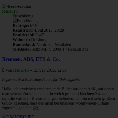
oben
René010
Froschkönig
Beiträge:
6740
Registriert:
4. Jul 2013, 20:28
Postleitzahl:
D-47...
Wohnort:
Duisburg
Bundesland:
Nordrhein-Westfalen
M-Klasse / Kfz:
MB C 200d T / Renault Zoe
Bremsen, ABS, ETS & Co.
Beitrag
von
René010
»
15. Sep 2015, 12:00
Kopie aus dem BoxenStop-Forum für Clubmitglieder
Hallo, ich erreichten erschreckende Bilder aus dem AhK, auf denen
man sehr schön sehen kann, in welch grottenschlechten Zustand
sich die vorderen Bremsleitungen befinden. Ich bin mit sehr großem
Glück gesegnet, dass das nicht bei unserem Wohnwagen-Urlaub
zugeschlagen hat.