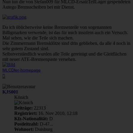
Nun tun die von Stefan009 für MLCD-ErsatzTeilLager gespendeten
Autego Bremsscheiben bei mir Dienst.
Da ich üblicherweise keine Bremsenteile von sogenannten
Billigmarken verwende, ist das für mich insofern auch ein Versuch.
Mal sehen, wie die Teile sich machen.
Die Zimmermann Bremsklötze sind drin geblieben, da alle 4 noch in
sehr gutem Zustand sind.
Selbstverständlich wurden alle Teile gereinigt und die Gleitflächen
mit neuer ATE-Bremsenpaste versehen.
MLCDler-homepage
Nach
oben
KJS001
Könich
Beiträge:
22313
Registriert:
16. Nov 2010, 12:18
Kfz-Nationalität:
D
Postleitzahl:
D-47...
Wohnort:
Duisburg