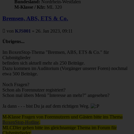
Bundesland:
Nordrhein-Westfalen
M-Klasse / Kfz:
ML 320
Bremsen, ABS, ETS & Co.
Beitrag
von
KJS001
»
26. Jan 2023, 09:11
Übrigens...
Im BoxenStop-Thema "Bremsen, ABS, ETS & Co." für
Clubmitglieder
befinden sich aktuell mehr als 250 Beiträge.
Dazu kommen im Auditorium (Vorgänger unserer Foren) nochmal
etwa 500 Beiträge.
Noch Fragen?
Schon als Forennutzer registriert?
Schon mal übers Menü "Interesse an mehr?" angesehen?
Ja dann - - - bist Du ja auf dem richtigen Weg.
M-Klasse Fragen von Forennutzern und Gästen bitte ins Thema
BoxenStop-Hotline
.
MLCDler gehen bitte ins gleichnamige Thema im Forum für
Clubmitglieder.