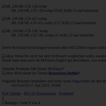
ML 230 ML-CD 129.webp (10.82 KiB) 13 mal betrachtet
ML 230 ML-CD 421.webp (13.7 KiB) 13 mal betrachtet
ML 230 ML-CD 150 .webp (11 KiB) 13 mal betrachtet
Deren M-Klasse-Erfahrungen kommen allen MLCDlern zugute und auch 
Wenn Du
nicht nur den Verbrauch
vergleichen willst, sonde
Damit kann man auch als M-Klasse-Eigner gut abschätzen, was wahrs
Aktuelle Probleme Mit Deiner M-Klasse?
Rein damit ins Thema
BoxenStop-Hotline
!
Folgende Benutzer bedankten sich beim Autor
OrgaAdmin
für den Be
Michael036
(7. Apr 2025, 10:08)
HoF-Tabelle
-
MLCD-Terminplaner
-
Kraftstoff
Nach
oben
2 Beiträge • Seite
1
von
1