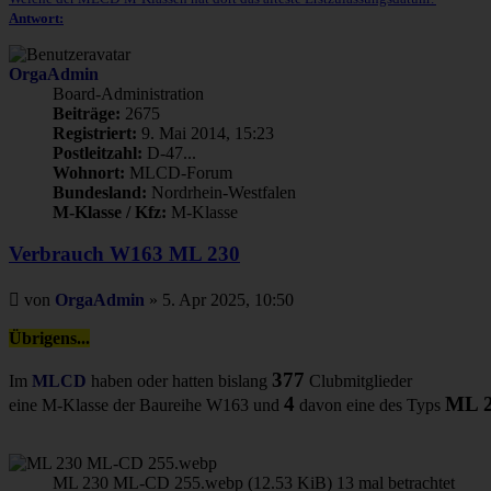
Antwort:
OrgaAdmin
Board-Administration
Beiträge:
2675
Registriert:
9. Mai 2014, 15:23
Postleitzahl:
D-47...
Wohnort:
MLCD-Forum
Bundesland:
Nordrhein-Westfalen
M-Klasse / Kfz:
M-Klasse
Verbrauch W163 ML 230
Beitrag
von
OrgaAdmin
»
5. Apr 2025, 10:50
Übrigens...
377
Im
MLCD
haben oder hatten bislang
Clubmitglieder
4
ML 
eine M-Klasse der Baureihe W163 und
davon eine des Typs
ML 230 ML-CD 255.webp (12.53 KiB) 13 mal betrachtet