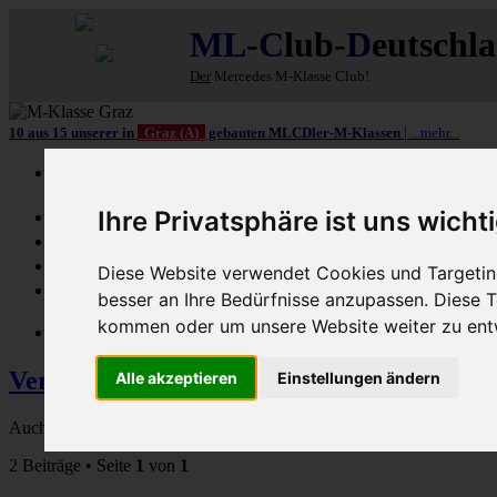
ML
-
C
lub-
D
eutschl
Der
Mercedes M-Klasse Club!
10 aus 15 unserer in
Graz (A)
gebauten MLCDler-M-Klassen
| ...mehr...
Schnellzugriff
Ihre Privatsphäre ist uns wicht
Ungelesene
MLCD-Ausstellung
Forennutzer
Diese Website verwendet Cookies und Targeting
FAQ
besser an Ihre Bedürfnisse anzupassen. Diese
kommen oder um unsere Website weiter zu ent
MLCD-Seiten
MLCD-Foren-Übersicht
M-Klasse-Foren W1
Verbrauch W163 ML 230
Alle akzeptieren
Einstellungen ändern
Auch der Verbrauch Deines MLs interessiert uns!
2 Beiträge • Seite
1
von
1