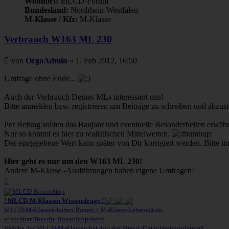
Wohnort:
MLCD-Forum
Bundesland:
Nordrhein-Westfalen
M-Klasse / Kfz:
M-Klasse
Verbrauch W163 ML 230
Beitrag
von
OrgaAdmin
»
1. Feb 2012, 16:50
Umfrage ohne Ende...
Auch der Verbrauch Deines MLs interessiert uns!
Bitte anmelden bzw. registrieren um Beiträge zu schreiben und abzu
Per Beitrag sollten das Baujahr und eventuelle Besonderheiten erwähnt
Nur so kommt es hier zu realistischen Mittelwerten.
Der eingegebene Wert kann später von Dir korrigiert werden. Bitte
Hier geht es nur um den W163 ML 230!
Andere M-Klasse -Ausführungen haben eigene Umfragen!
Nach
oben
! MLCD-M-Klassen Wissensfrage !
MLCD-M-Klassen haben Boxen = M-Klasse-Lebensläufe,
erreichbar über die BoxenStop-Seite.
Welche der MLCD-M-Klassen hat dort das älteste Erstzulassungsdatum?