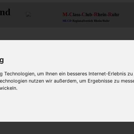
and
M
C
C
-R
R
-
lass-
lub
hein-
uhr
MLCD
Regionalbereich Rhein/Ruhr
ig
 Technologien, um Ihnen ein besseres Internet-Erlebnis zu
 Technologien nutzen wir außerdem, um Ergebnisse zu mess
wickeln.
63 W164 W166 V167
Themen für alle(s)
M-Klasse(n) Verbrauch
W163