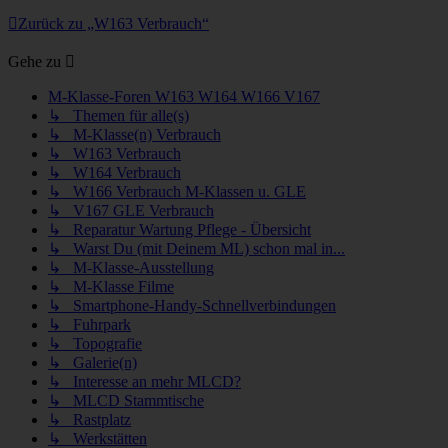
Zurück zu „W163 Verbrauch“
Gehe zu
M-Klasse-Foren W163 W164 W166 V167
↳ Themen für alle(s)
↳ M-Klasse(n) Verbrauch
↳ W163 Verbrauch
↳ W164 Verbrauch
↳ W166 Verbrauch M-Klassen u. GLE
↳ V167 GLE Verbrauch
↳ Reparatur Wartung Pflege - Übersicht
↳ Warst Du (mit Deinem ML) schon mal in...
↳ M-Klasse-Ausstellung
↳ M-Klasse Filme
↳ Smartphone-Handy-Schnellverbindungen
↳ Fuhrpark
↳ Topografie
↳ Galerie(n)
↳ Interesse an mehr MLCD?
↳ MLCD Stammtische
↳ Rastplatz
↳ Werkstätten